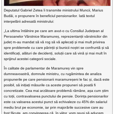
Deputatul Gabriel Zetea îi transmite ministrului Muncii, Marius
Budăi, o propunere în beneficiul pensionarilor. Iată textul
interpelării adresată ministrului:
„La ultima întâlnire pe care am avut-o cu Consiliul Județean al
Persoanelor Vârstnice Maramureș, reprezentanții vârstnicilor din
județ m-au mandat să vă rog să vă aplecați și mai mult privirea
spre problemele cu care părinții și bunicii noștri se confruntă și să
identificați, alături de decidenți, soluții care să vină și mai mult în
sprijinul acestei categorii sociale.
În calitate de parlamentar de Maramureș vin spre
dumneavoastră, domnule ministru, cu rugămintea de analiza
propunerile pe care pensionarii maramureșeni le fac și, dacă este
posibil, să inițiați măsurile ca aceste propuneri să poată fi
concretizate. Cea mai arzătoare problemă rămâne, așa cum știm
cu toții, contravaloarea punctului de pensie. Dorința pensionarilor
este ca valoarea acestui punct să echivaleze cu 45% din salariul
mediu brut pe economie, iar prin majorările succesive care au
fost făcute, am convingerea că, în viitor, vom reuși să aducem