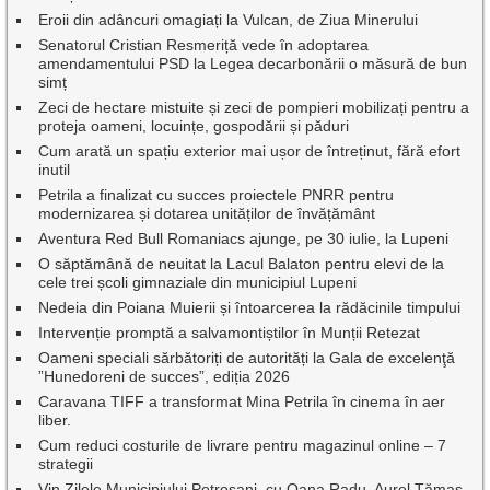
Eroii din adâncuri omagiați la Vulcan, de Ziua Minerului
Senatorul Cristian Resmeriță vede în adoptarea
amendamentului PSD la Legea decarbonării o măsură de bun
simț
Zeci de hectare mistuite și zeci de pompieri mobilizați pentru a
proteja oameni, locuințe, gospodării și păduri
Cum arată un spațiu exterior mai ușor de întreținut, fără efort
inutil
Petrila a finalizat cu succes proiectele PNRR pentru
modernizarea și dotarea unităților de învățământ
Aventura Red Bull Romaniacs ajunge, pe 30 iulie, la Lupeni
O săptămână de neuitat la Lacul Balaton pentru elevi de la
cele trei școli gimnaziale din municipiul Lupeni
Nedeia din Poiana Muierii și întoarcerea la rădăcinile timpului
Intervenție promptă a salvamontiștilor în Munții Retezat
Oameni speciali sărbătoriți de autorități la Gala de excelenţă
”Hunedoreni de succes”, ediția 2026
Caravana TIFF a transformat Mina Petrila în cinema în aer
liber.
Cum reduci costurile de livrare pentru magazinul online – 7
strategii
Vin Zilele Municipiului Petroșani, cu Oana Radu, Aurel Tămaș