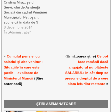
Cristina Mraz, şeful
Serviciului de Asistenţă
Socială din cadrul Primăriei
Municipiului Petroşani,
spune că în data de 9
decembrie vine primul
8 decembrie 2014
transport cu alimente
În „Administrație”
europene, pentru ca în data
de 11 decembrie să
sosească şi cel de-al doilea.
În primul rând vor beneficia
«
Cumulul pensiei cu
(Următoarea știre)
Ce pot
de aceste alimente cei care
salariul și alte venituri:
face românii dacă
au primit…
Situațiile în care este
angajatorul nu plătește
posibil, explicate de
SALARIUL: În cât timp se
Ministerul Muncii
(Știre
prescrie dreptul de a cere
anterioară)
plata lefurilor restante
»
ȘTIRI ASEMĂNĂTOARE