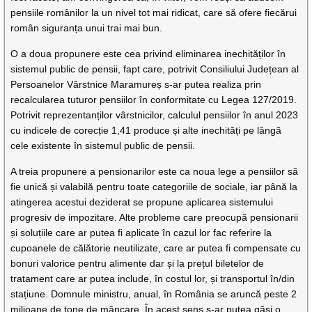
pensiile românilor la un nivel tot mai ridicat, care să ofere fiecărui
român siguranța unui trai mai bun.
O a doua propunere este cea privind eliminarea inechităților în
sistemul public de pensii, fapt care, potrivit Consiliului Județean al
Persoanelor Vârstnice Maramureș s-ar putea realiza prin
recalcularea tuturor pensiilor în conformitate cu Legea 127/2019.
Potrivit reprezentanților vârstnicilor, calculul pensiilor în anul 2023
cu indicele de corecție 1,41 produce și alte inechități pe lângă
cele existente în sistemul public de pensii.
A treia propunere a pensionarilor este ca noua lege a pensiilor să
fie unică și valabilă pentru toate categoriile de sociale, iar până la
atingerea acestui deziderat se propune aplicarea sistemului
progresiv de impozitare. Alte probleme care preocupă pensionarii
și soluțiile care ar putea fi aplicate în cazul lor fac referire la
cupoanele de călătorie neutilizate, care ar putea fi compensate cu
bonuri valorice pentru alimente dar și la prețul biletelor de
tratament care ar putea include, în costul lor, și transportul în/din
stațiune. Domnule ministru, anual, în România se aruncă peste 2
milioane de tone de mâncare. În acest sens s-ar putea găsi o