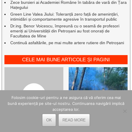
Zece bursieri ai Academiei Române în tabăra de vară din Țara
Hațegului
Green Line Valea Jiului: Toleranță zero față de amenințări,
intimidări și comportamente agresive în transportul public
Dr.ing. Benor Voicescu, împreună cu o seamă de profesori
emeriți ai Universității din Petroșani au fost onorați de
Facultatea de Mine
Continuă asfaltările, pe mai multe artere rutiere din Petroșani
CELE MAI BUNE ARTICOLE ȘI PAGINI
Folosim cookie-uri pentru a ne asigura că vă oferim cea mai
bună experiență pe site-ul nostru. Continuarea navigării implică
acceptarea lor.
OK
READ MORE