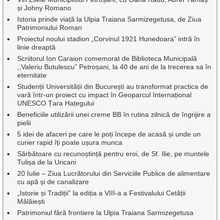
și Johny Romano
Istoria prinde viață la Ulpia Traiana Sarmizegetusa, de Ziua
Patrimoniului Roman
Proiectul noului stadion „Corvinul 1921 Hunedoara” intră în
linie dreaptă
Scriitorul Ion Caraion comemorat de Biblioteca Municipală
,,Valeriu Butulescu” Petroșani, la 40 de ani de la trecerea sa în
eternitate
Studenții Universității din București au transformat practica de
vară într-un proiect cu impact în Geoparcul Internațional
UNESCO Țara Hațegului
Beneficiile utilizării unei creme BB în rutina zilnică de îngrijire a
pielii
5 idei de afaceri pe care le poți începe de acasă și unde un
curier rapid îți poate ușura munca
Sărbătoare cu recunoștință pentru eroi, de Sf. Ilie, pe muntele
Tulișa de la Uricani
20 Iulie – Ziua Lucrătorului din Serviciile Publice de alimentare
cu apă și de canalizare
„Istorie și Tradiții” la ediția a VIII-a a Festivalului Cetății
Mălăiești
Patrimoniul fără frontiere la Ulpia Traiana Sarmizegetusa