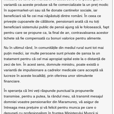
variantă ca aceste produse să fie comercializate la un preț modic
în supermarket-uri sau să fie donate cantinelor sociale, iar
beneficiarii să fie cei mai năpăstuiți dintre români. În ceea ce
privește cupoanele de călătorie, pensionarii arată că nu toți
beneficiarii sistemului public de pensii ajung să le folosească, fapt
pentru care se propune ca, la final de an, contravaloarea acestor
tichete să fie compensată cu bonuri valorice pentru alimente.
Nu în ultimul rând, în comunitățile din mediul rural sunt tot mai
puțin medici, iar multe persoane sunt private de șansa la un
tratament pentru că cel mai apropiat spital este la o distanță de
zeci de km. În acest sens, domnule ministru, poate există o
variantă de impulsionare a cadrelor medicale care acceptă să
lucreze în aceste localități, prin oferirea unor stimulente
financiare.
În speranța că îmi veți răspunde punctual la propunerile
transmise, pentru a putea, la rândul meu, să transmit mesajul
domniei voastre pensionarilor din Maramureș, vă asigur de
întreaga mea prețuire și vă felicit pentru munca pe care o
depuneți cu profesionalism în fruntea Ministerului Muncii și