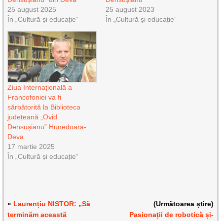
25 august 2025
25 august 2023
În „Cultură și educație”
În „Cultură și educație”
Ziua Internațională a
Francofoniei va fi
sărbătorită la Biblioteca
județeană „Ovid
Densușianu” Hunedoara-
Deva
17 martie 2025
În „Cultură și educație”
«
Laurențiu NISTOR: „Să
(Următoarea știre)
terminăm această
Pasionații de robotică și-