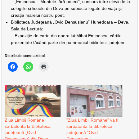
– „Eminescu – Muntele fără poteci”, concurs între elevii de la
colegiile și liceele din Deva pe subiecte legate de viața și
creația marelui nostru poet.
Biblioteca Județeană „Ovid Densusianu” Hunedoara – Deva,
Sala de Lectură:
– Expoziție de carte din opera lui Mihai Eminescu, cărțile
prezentate făcând parte din patrimoniul bibliotecii județene.
Distribuie acest articol
Ziua Limbii Române
”Ziua Limbii Române” va fi
sărbătorită la Biblioteca
sărbătorită la Biblioteca
județeană „Ovid
județeană ”Ovid
Densușianu” din Deva
Densușianu”