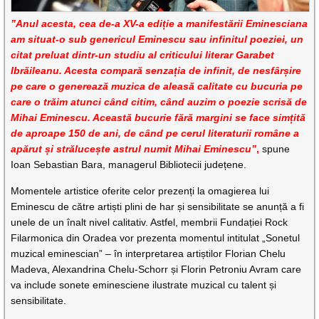
”Anul acesta, cea de-a XV-a ediție a manifestării Eminesciana
am situat-o sub genericul Eminescu sau infinitul poeziei, un
citat preluat dintr-un studiu al criticului literar Garabet
Ibrăileanu. Acesta compară senzația de infinit, de nesfârșire
pe care o generează muzica de aleasă calitate cu bucuria pe
care o trăim atunci când citim, când auzim o poezie scrisă de
Mihai Eminescu. Această bucurie fără margini se face simțită
de aproape 150 de ani, de când pe cerul literaturii române a
apărut și strălucește astrul numit Mihai Eminescu”
,
spune
Ioan Sebastian Bara, managerul Bibliotecii județene.
Momentele artistice oferite celor prezenți la omagierea lui
Eminescu de către artiști plini de har și sensibilitate se anunță a fi
unele de un înalt nivel calitativ. Astfel, membrii Fundației Rock
Filarmonica din Oradea vor prezenta momentul intitulat „Sonetul
muzical eminescian” – în interpretarea artiștilor Florian Chelu
Madeva, Alexandrina Chelu-Schorr și Florin Petroniu Avram care
va include sonete eminesciene ilustrate muzical cu talent și
sensibilitate.