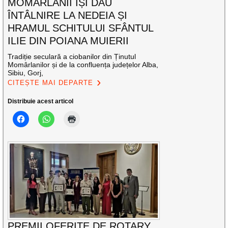
MOMÂRLANII ÎȘI DAU
ÎNTÂLNIRE LA NEDEIA ȘI
HRAMUL SCHITULUI SFÂNTUL
ILIE DIN POIANA MUIERII
Tradiție seculară a ciobanilor din Ținutul
Momârlanilor și de la confluența județelor Alba,
Sibiu, Gorj,
CITEȘTE MAI DEPARTE
Distribuie acest articol
PREMII OFERITE DE ROTARY