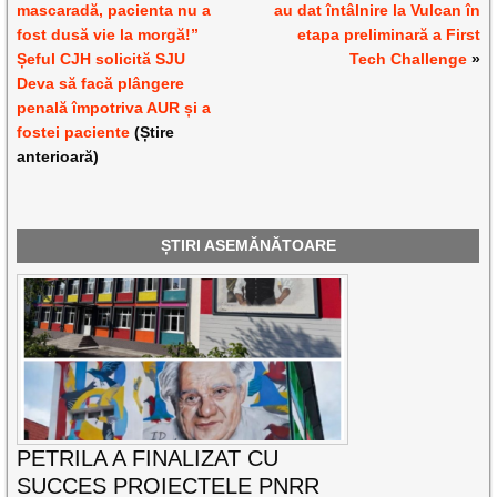
mascaradă, pacienta nu a
au dat întâlnire la Vulcan în
fost dusă vie la morgă!”
etapa preliminară a First
Șeful CJH solicită SJU
Tech Challenge
»
Deva să facă plângere
penală împotriva AUR și a
fostei paciente
(Știre
anterioară)
ȘTIRI ASEMĂNĂTOARE
PETRILA A FINALIZAT CU
SUCCES PROIECTELE PNRR