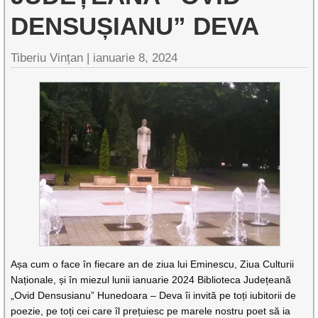
DENSUȘIANU” DEVA
Tiberiu Vințan |
ianuarie 8, 2024
Așa cum o face în fiecare an de ziua lui Eminescu, Ziua Culturii
Naționale, și în miezul lunii ianuarie 2024 Biblioteca Județeană
„Ovid Densusianu” Hunedoara – Deva îi invită pe toți iubitorii de
poezie, pe toți cei care îl prețuiesc pe marele nostru poet să ia