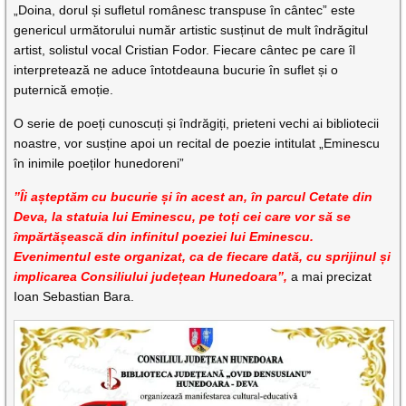
„Doina, dorul și sufletul românesc transpuse în cântec” este
genericul următorului număr artistic susținut de mult îndrăgitul
artist, solistul vocal Cristian Fodor. Fiecare cântec pe care îl
interpretează ne aduce întotdeauna bucurie în suflet și o
puternică emoție.
O serie de poeți cunoscuți și îndrăgiți, prieteni vechi ai bibliotecii
noastre, vor susține apoi un recital de poezie intitulat „Eminescu
în inimile poeților hunedoreni”
”Îi așteptăm cu bucurie și în acest an, în parcul Cetate din
Deva, la statuia lui Eminescu, pe toți cei care vor să se
împărtășească din infinitul poeziei lui Eminescu.
Evenimentul este organizat, ca de fiecare dată, cu sprijinul și
implicarea Consiliului județean Hunedoara”,
a mai precizat
Ioan Sebastian Bara.