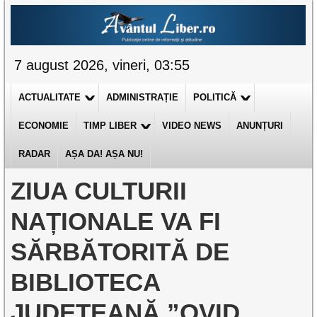
7 august 2026, vineri, 03:55
ACTUALITATE
ADMINISTRAȚIE
POLITICĂ
ECONOMIE
TIMP LIBER
VIDEO NEWS
ANUNȚURI
RADAR
AȘA DA! AȘA NU!
ZIUA CULTURII
NAȚIONALE VA FI
SĂRBĂTORITĂ DE
BIBLIOTECA
JUDEȚEANĂ ”OVID