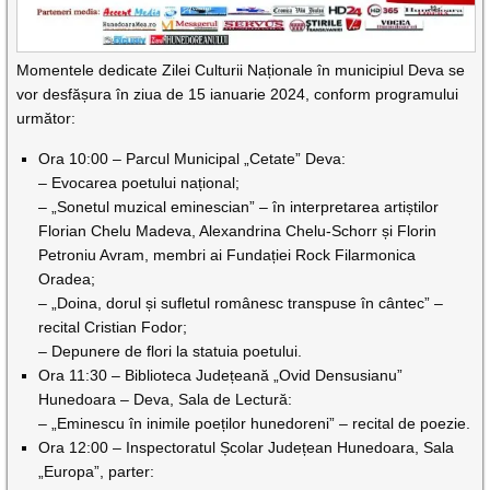
Momentele dedicate Zilei Culturii Naționale în municipiul Deva se
vor desfășura în ziua de 15 ianuarie 2024, conform programului
următor:
Ora 10:00 – Parcul Municipal „Cetate” Deva:
– Evocarea poetului național;
– „Sonetul muzical eminescian” – în interpretarea artiștilor
Florian Chelu Madeva, Alexandrina Chelu-Schorr și Florin
Petroniu Avram, membri ai Fundației Rock Filarmonica
Oradea;
– „Doina, dorul și sufletul românesc transpuse în cântec” –
recital Cristian Fodor;
– Depunere de flori la statuia poetului.
Ora 11:30 – Biblioteca Județeană „Ovid Densusianu”
Hunedoara – Deva, Sala de Lectură:
– „Eminescu în inimile poeților hunedoreni” – recital de poezie.
Ora 12:00 – Inspectoratul Școlar Județean Hunedoara, Sala
„Europa”, parter: