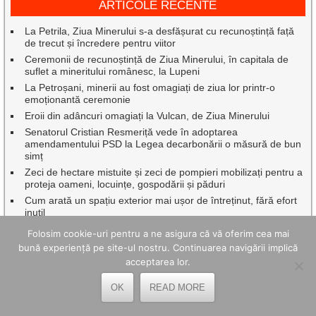
ARTICOLE RECENTE
La Petrila, Ziua Minerului s-a desfășurat cu recunoștință față
de trecut și încredere pentru viitor
Ceremonii de recunoștință de Ziua Minerului, în capitala de
suflet a mineritului românesc, la Lupeni
La Petroșani, minerii au fost omagiați de ziua lor printr-o
emoționantă ceremonie
Eroii din adâncuri omagiați la Vulcan, de Ziua Minerului
Senatorul Cristian Resmeriță vede în adoptarea
amendamentului PSD la Legea decarbonării o măsură de bun
simț
Zeci de hectare mistuite și zeci de pompieri mobilizați pentru a
proteja oameni, locuințe, gospodării și păduri
Cum arată un spațiu exterior mai ușor de întreținut, fără efort
inutil
Petrila a finalizat cu succes proiectele PNRR pentru
Folosim cookie-uri pentru a ne asigura că vă oferim cea mai
modernizarea și dotarea unităților de învățământ
bună experiență pe site-ul nostru. Continuarea navigării implică
Aventura Red Bull Romaniacs ajunge, pe 30 iulie, la Lupeni
acceptarea lor.
O săptămână de neuitat la Lacul Balaton pentru elevi de la
cele trei școli gimnaziale din municipiul Lupeni
OK
READ MORE
Nedeia din Poiana Muierii și întoarcerea la rădăcinile timpului