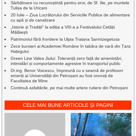
Sărbătoare cu recunoștință pentru eroi, de Sf. Ilie, pe muntele
Tulișa de la Uricani
20 Iulie – Ziua Lucrătorului din Serviciile Publice de alimentare
cu apă și de canalizare
„Istorie și Tradiții” la ediția a VIII-a a Festivalului Cetății
Mălăiești
Patrimoniul fără frontiere la Ulpia Traiana Sarmizegetusa
Zece bursieri ai Academiei Române în tabăra de vară din Țara
Hațegului
Green Line Valea Jiului: Toleranță zero față de amenințări,
intimidări și comportamente agresive în transportul public
Dr.ing. Benor Voicescu, împreună cu o seamă de profesori
emeriți ai Universității din Petroșani au fost onorați de
Facultatea de Mine
Continuă asfaltările, pe mai multe artere rutiere din Petroșani
CELE MAI BUNE ARTICOLE ȘI PAGINI