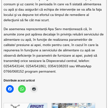
consum şi uz casnic în perioada în care va fi sistată alimentarea
cu apă și dau asigurări că echipa de intervenție se va afla la faţa
locului şi va depune tot efortul ca timpul de remediere al
defecţiunii să fie cât mai scurt.
De asemenea reprezentanții Apa Serv menționează că, în
anumite zone pot apărea decalaje în privinţa reluării serviciului de
alimentare cu apă, în funcţie de realizarea parametrilor de
calitate/ presiune ai apei, motiv pentru care, în cazul în care la
repunerea în funcţiune a serviciului de alimentare cu apă se
observă deficienţe în parametrii de furnizare ai apei, puteți să
transmiteţi orice sesizare la Dispeceratul central, telefon:
0254/543144; 0254/541861; 0354/108203 sau WhatsApp
0766/068152 program permanent.
Distribuie acest articol