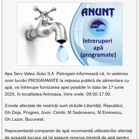
Apa Serv Valea Jiului S.A. Petroşani informează că, în vederea
unor lucrări PROGRAMATE la reţeaua publică de alimentare cu
apă, va întrerupe furnizarea apei potabile în data de 17 iunie
2025, în localitatea Aninoasa, între orele: 09:00-17:00.
Zonele afectate de restricții sunt străzile:Libertății, Republicii,
Gh.Doja, Progres, Izvor, Cimitir, M.Sadoveanu, M.Eminescu,
Gh.Lazar, Bucuresti.
Reprezentanții companiei de apă recomandă utilizatorilor afectaţi
de această lucrare să îşi asigure rezerva minimă de apă pentru