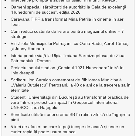
Oameni speciali sărbătoriți de autorități la Gala de excelenţă
”Hunedoreni de succes”, ediția 2026
Caravana TIFF a transformat Mina Petrila în cinema în aer
liber.
Cum reduci costurile de livrare pentru magazinul online – 7
strategii
Vin Zilele Municipiului Petroșani, cu Oana Radu, Aurel Tămaș
și Johny Romano
Istoria prinde viață la Ulpia Traiana Sarmizegetusa, de Ziua
Patrimoniului Roman
Proiectul noului stadion „Corvinul 1921 Hunedoara” intră în
linie dreaptă
Scriitorul Ion Caraion comemorat de Biblioteca Municipală
,,Valeriu Butulescu” Petroșani, la 40 de ani de la trecerea sa în
eternitate
Studenții Universității din București au transformat practica de
vară într-un proiect cu impact în Geoparcul Internațional
UNESCO Țara Hațegului
Beneficiile utilizării unei creme BB în rutina zilnică de îngrijire a
pielii
5 idei de afaceri pe care le poți începe de acasă și unde un
curier rapid îți poate ușura munca