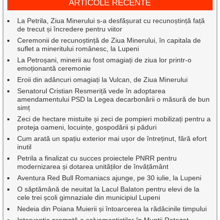
ARTICOLE RECENTE
La Petrila, Ziua Minerului s-a desfășurat cu recunoștință față
de trecut și încredere pentru viitor
Ceremonii de recunoștință de Ziua Minerului, în capitala de
suflet a mineritului românesc, la Lupeni
La Petroșani, minerii au fost omagiați de ziua lor printr-o
emoționantă ceremonie
Eroii din adâncuri omagiați la Vulcan, de Ziua Minerului
Senatorul Cristian Resmeriță vede în adoptarea
amendamentului PSD la Legea decarbonării o măsură de bun
simț
Zeci de hectare mistuite și zeci de pompieri mobilizați pentru a
proteja oameni, locuințe, gospodării și păduri
Cum arată un spațiu exterior mai ușor de întreținut, fără efort
inutil
Petrila a finalizat cu succes proiectele PNRR pentru
modernizarea și dotarea unităților de învățământ
Aventura Red Bull Romaniacs ajunge, pe 30 iulie, la Lupeni
O săptămână de neuitat la Lacul Balaton pentru elevi de la
cele trei școli gimnaziale din municipiul Lupeni
Nedeia din Poiana Muierii și întoarcerea la rădăcinile timpului
Intervenție promptă a salvamontiștilor în Munții Retezat