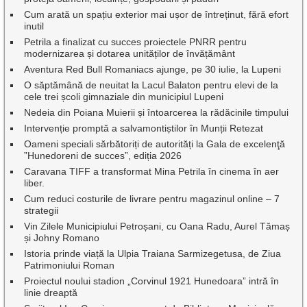
Cum arată un spațiu exterior mai ușor de întreținut, fără efort
inutil
Petrila a finalizat cu succes proiectele PNRR pentru
modernizarea și dotarea unităților de învățământ
Aventura Red Bull Romaniacs ajunge, pe 30 iulie, la Lupeni
O săptămână de neuitat la Lacul Balaton pentru elevi de la
cele trei școli gimnaziale din municipiul Lupeni
Nedeia din Poiana Muierii și întoarcerea la rădăcinile timpului
Intervenție promptă a salvamontiștilor în Munții Retezat
Oameni speciali sărbătoriți de autorități la Gala de excelenţă
”Hunedoreni de succes”, ediția 2026
Caravana TIFF a transformat Mina Petrila în cinema în aer
liber.
Cum reduci costurile de livrare pentru magazinul online – 7
strategii
Vin Zilele Municipiului Petroșani, cu Oana Radu, Aurel Tămaș
și Johny Romano
Istoria prinde viață la Ulpia Traiana Sarmizegetusa, de Ziua
Patrimoniului Roman
Proiectul noului stadion „Corvinul 1921 Hunedoara” intră în
linie dreaptă