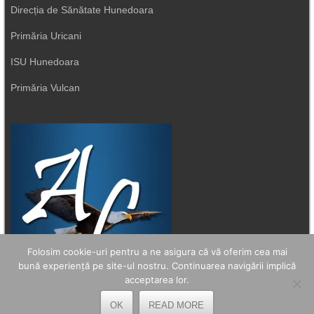
Direcția de Sănătate Hunedoara
Primăria Uricani
ISU Hunedoara
Primăria Vulcan
Folosim cookie-uri pentru a ne asigura că vă oferim cea mai
bună experiență pe site-ul nostru. Continuarea navigării implică
acceptarea lor.
OK
READ MORE