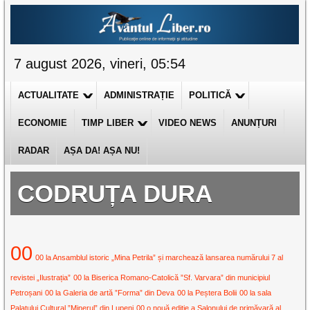
7 august 2026, vineri, 05:54
ACTUALITATE
ADMINISTRAȚIE
POLITICĂ
ECONOMIE
TIMP LIBER
VIDEO NEWS
ANUNȚURI
RADAR
AȘA DA! AȘA NU!
CODRUȚA DURA
00
00 la Ansamblul istoric „Mina Petrila” și marchează lansarea numărului 7 al
revistei „Ilustrația”
00 la Biserica Romano-Catolică ”Sf. Varvara” din municipiul
Petroșani
00 la Galeria de artă ”Forma” din Deva
00 la Peștera Bolii
00 la sala
Palatului Cultural ”Minerul” din Lupeni
00 o nouă ediție a Salonului de primăvară al