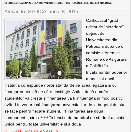
OFERTE EDUCAȚIONALE PENTRU VIITORII STUDENȚI DIN ROMÂNIA ȘI REPUBLICA MOLDOVA
Alexandru STOICA |
iunie 8, 2015
Calificativul “grad
ridicat de încredere”
obținut de
Universitatea din
Petroșani după ce o
comisie a Agenției
Române de Asigurare
a Calității în
Învățământul Superior
a analizat dacă
instituția corespunde noilor standarde,va avea legătură și cu
finanțarea primită de către instituție. Astfel, dacă numărul
studenților va crește și finanțarea va fi influențată in mod pozitiv,
având în vedere că finanțarea universitatilor de la bugetul de stat
se face pentru fiecare student. “Finanțarea are doua
componente, circa 70% în funcție de numărul de student alocație
unică pentru toate universitățile și a doua
CITEȘTE MAI DEPARTE