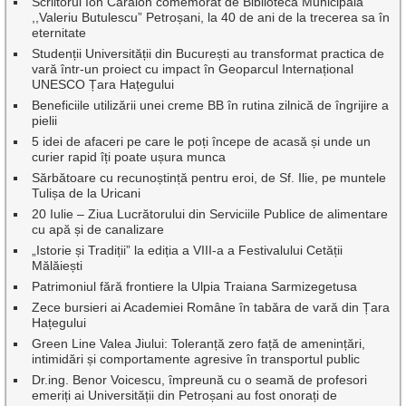
Scriitorul Ion Caraion comemorat de Biblioteca Municipală
,,Valeriu Butulescu” Petroșani, la 40 de ani de la trecerea sa în
eternitate
Studenții Universității din București au transformat practica de
vară într-un proiect cu impact în Geoparcul Internațional
UNESCO Țara Hațegului
Beneficiile utilizării unei creme BB în rutina zilnică de îngrijire a
pielii
5 idei de afaceri pe care le poți începe de acasă și unde un
curier rapid îți poate ușura munca
Sărbătoare cu recunoștință pentru eroi, de Sf. Ilie, pe muntele
Tulișa de la Uricani
20 Iulie – Ziua Lucrătorului din Serviciile Publice de alimentare
cu apă și de canalizare
„Istorie și Tradiții” la ediția a VIII-a a Festivalului Cetății
Mălăiești
Patrimoniul fără frontiere la Ulpia Traiana Sarmizegetusa
Zece bursieri ai Academiei Române în tabăra de vară din Țara
Hațegului
Green Line Valea Jiului: Toleranță zero față de amenințări,
intimidări și comportamente agresive în transportul public
Dr.ing. Benor Voicescu, împreună cu o seamă de profesori
emeriți ai Universității din Petroșani au fost onorați de