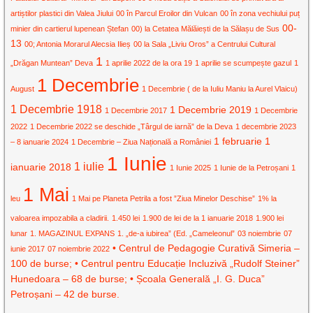
artiștilor plastici din Valea Jiului
00 în Parcul Eroilor din Vulcan
00 în zona vechiului puț
00-
minier din cartierul lupenean Ștefan
00) la Cetatea Mălăiești de la Sălașu de Sus
13
00; Antonia Morarul Alecsia Ilieș
00 la Sala „Liviu Oros” a Centrului Cultural
1
„Drăgan Muntean” Deva
1 aprilie 2022 de la ora 19
1 aprilie se scumpește gazul
1
1 Decembrie
August
1 Decembrie ( de la Iuliu Maniu la Aurel Vlaicu)
1 Decembrie 1918
1 Decembrie 2019
1 Decembrie 2017
1 Decembrie
2022
1 Decembrie 2022 se deschide „Târgul de iarnă” de la Deva
1 decembrie 2023
1 februarie
1
– 8 ianuarie 2024
1 Decembrie – Ziua Națională a României
1 Iunie
1 iulie
ianuarie 2018
1 Iunie 2025
1 Iunie de la Petroșani
1
1 Mai
leu
1 Mai pe Planeta Petrila a fost ”Ziua Minelor Deschise”
1% la
valoarea impozabila a cladirii.
1.450 lei
1.900 de lei de la 1 ianuarie 2018
1.900 lei
lunar
1. MAGAZINUL EXPANS
1. „de-a iubirea” (Ed. „Cameleonul”
03 noiembrie
07
• Centrul de Pedagogie Curativă Simeria –
iunie 2017
07 noiembrie 2022
100 de burse; • Centrul pentru Educație Incluzivă „Rudolf Steiner”
Hunedoara – 68 de burse; • Școala Generală „I. G. Duca”
Petroșani – 42 de burse.