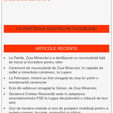
FII PRIETENUL NOSTRU PE FACEBOOK!
ARTICOLE RECENTE
La Petrila, Ziua Minerului s-a desfășurat cu recunoștință față
de trecut și încredere pentru viitor
Ceremonii de recunoștință de Ziua Minerului, în capitala de
suflet a mineritului românesc, la Lupeni
La Petroșani, minerii au fost omagiați de ziua lor printr-o
emoționantă ceremonie
Eroii din adâncuri omagiați la Vulcan, de Ziua Minerului
Senatorul Cristian Resmeriță vede în adoptarea
amendamentului PSD la Legea decarbonării o măsură de bun
simț
Zeci de hectare mistuite și zeci de pompieri mobilizați pentru a
proteja oameni, locuințe, gospodării și păduri