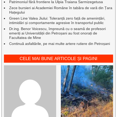
Patrimoniul fără frontiere la Ulpia Traiana Sarmizegetusa
Zece bursieri ai Academiei Române în tabăra de vară din Țara
Hațegului
Green Line Valea Jiului: Toleranță zero față de amenințări,
intimidări și comportamente agresive în transportul public
Dr.ing. Benor Voicescu, împreună cu o seamă de profesori
emeriți ai Universității din Petroșani au fost onorați de
Facultatea de Mine
Continuă asfaltările, pe mai multe artere rutiere din Petroșani
CELE MAI BUNE ARTICOLE ȘI PAGINI