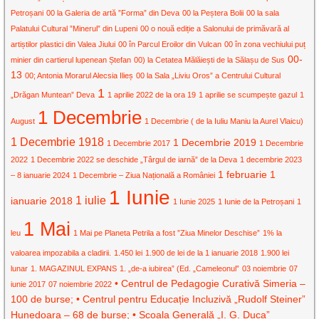
Petroșani
00 la Galeria de artă ”Forma” din Deva
00 la Peștera Bolii
00 la sala
Palatului Cultural ”Minerul” din Lupeni
00 o nouă ediție a Salonului de primăvară al
artiștilor plastici din Valea Jiului
00 în Parcul Eroilor din Vulcan
00 în zona vechiului puț
00-
minier din cartierul lupenean Ștefan
00) la Cetatea Mălăiești de la Sălașu de Sus
13
00; Antonia Morarul Alecsia Ilieș
00 la Sala „Liviu Oros” a Centrului Cultural
1
„Drăgan Muntean” Deva
1 aprilie 2022 de la ora 19
1 aprilie se scumpește gazul
1
1 Decembrie
August
1 Decembrie ( de la Iuliu Maniu la Aurel Vlaicu)
1 Decembrie 1918
1 Decembrie 2019
1 Decembrie 2017
1 Decembrie
2022
1 Decembrie 2022 se deschide „Târgul de iarnă” de la Deva
1 decembrie 2023
1 februarie
1
– 8 ianuarie 2024
1 Decembrie – Ziua Națională a României
1 Iunie
1 iulie
ianuarie 2018
1 Iunie 2025
1 Iunie de la Petroșani
1
1 Mai
leu
1 Mai pe Planeta Petrila a fost ”Ziua Minelor Deschise”
1% la
valoarea impozabila a cladirii.
1.450 lei
1.900 de lei de la 1 ianuarie 2018
1.900 lei
lunar
1. MAGAZINUL EXPANS
1. „de-a iubirea” (Ed. „Cameleonul”
03 noiembrie
07
• Centrul de Pedagogie Curativă Simeria –
iunie 2017
07 noiembrie 2022
100 de burse; • Centrul pentru Educație Incluzivă „Rudolf Steiner”
Hunedoara – 68 de burse; • Școala Generală „I. G. Duca”