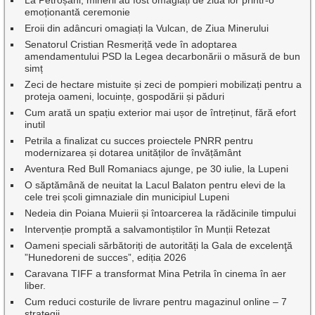
La Petroșani, minerii au fost omagiați de ziua lor printr-o
emoționantă ceremonie
Eroii din adâncuri omagiați la Vulcan, de Ziua Minerului
Senatorul Cristian Resmeriță vede în adoptarea
amendamentului PSD la Legea decarbonării o măsură de bun
simț
Zeci de hectare mistuite și zeci de pompieri mobilizați pentru a
proteja oameni, locuințe, gospodării și păduri
Cum arată un spațiu exterior mai ușor de întreținut, fără efort
inutil
Petrila a finalizat cu succes proiectele PNRR pentru
modernizarea și dotarea unităților de învățământ
Aventura Red Bull Romaniacs ajunge, pe 30 iulie, la Lupeni
O săptămână de neuitat la Lacul Balaton pentru elevi de la
cele trei școli gimnaziale din municipiul Lupeni
Nedeia din Poiana Muierii și întoarcerea la rădăcinile timpului
Intervenție promptă a salvamontiștilor în Munții Retezat
Oameni speciali sărbătoriți de autorități la Gala de excelenţă
”Hunedoreni de succes”, ediția 2026
Caravana TIFF a transformat Mina Petrila în cinema în aer
liber.
Cum reduci costurile de livrare pentru magazinul online – 7
strategii