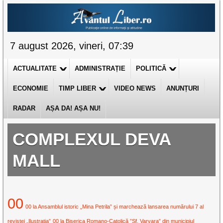
7 august 2026, vineri, 07:39
ACTUALITATE
ADMINISTRAȚIE
POLITICĂ
ECONOMIE
TIMP LIBER
VIDEO NEWS
ANUNȚURI
RADAR
AȘA DA! AȘA NU!
COMPLEXUL DEVA
MALL
00
00 la Ansamblul istoric „Mina Petrila” și marchează lansarea numărului 7 al
revistei „Ilustrația”
00 la Biserica Romano-Catolică ”Sf. Varvara” din municipiul