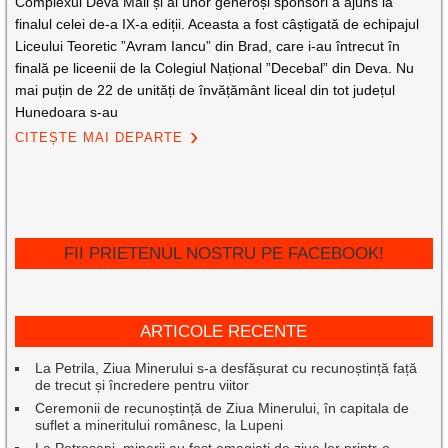
Complexul Deva Mall și al unor generoși sponsori a ajuns la
finalul celei de-a IX-a ediții. Aceasta a fost câștigată de echipajul
Liceului Teoretic ”Avram Iancu” din Brad, care i-au întrecut în
finală pe liceenii de la Colegiul Național ”Decebal” din Deva. Nu
mai puțin de 22 de unități de învățământ liceal din tot județul
Hunedoara s-au
CITEȘTE MAI DEPARTE
FII PRIETENUL NOSTRU PE FACEBOOK!
ARTICOLE RECENTE
La Petrila, Ziua Minerului s-a desfășurat cu recunoștință față
de trecut și încredere pentru viitor
Ceremonii de recunoștință de Ziua Minerului, în capitala de
suflet a mineritului românesc, la Lupeni