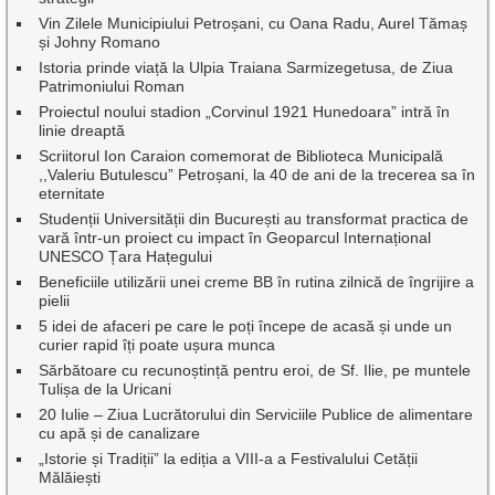
Vin Zilele Municipiului Petroșani, cu Oana Radu, Aurel Tămaș
și Johny Romano
Istoria prinde viață la Ulpia Traiana Sarmizegetusa, de Ziua
Patrimoniului Roman
Proiectul noului stadion „Corvinul 1921 Hunedoara” intră în
linie dreaptă
Scriitorul Ion Caraion comemorat de Biblioteca Municipală
,,Valeriu Butulescu” Petroșani, la 40 de ani de la trecerea sa în
eternitate
Studenții Universității din București au transformat practica de
vară într-un proiect cu impact în Geoparcul Internațional
UNESCO Țara Hațegului
Beneficiile utilizării unei creme BB în rutina zilnică de îngrijire a
pielii
5 idei de afaceri pe care le poți începe de acasă și unde un
curier rapid îți poate ușura munca
Sărbătoare cu recunoștință pentru eroi, de Sf. Ilie, pe muntele
Tulișa de la Uricani
20 Iulie – Ziua Lucrătorului din Serviciile Publice de alimentare
cu apă și de canalizare
„Istorie și Tradiții” la ediția a VIII-a a Festivalului Cetății
Mălăiești