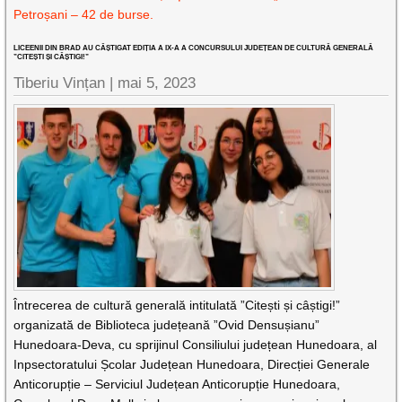
Petroșani – 42 de burse.
LICEENII DIN BRAD AU CÂȘTIGAT EDIȚIA A IX-A A CONCURSULUI JUDEȚEAN DE CULTURĂ GENERALĂ
”CITEȘTI ȘI CÂȘTIGI!”
Tiberiu Vințan |
mai 5, 2023
Întrecerea de cultură generală intitulată ”Citești și câștigi!”
organizată de Biblioteca județeană ”Ovid Densușianu”
Hunedoara-Deva, cu sprijinul Consiliului județean Hunedoara, al
Inpsectoratului Școlar Județean Hunedoara, Direcției Generale
Anticorupție – Serviciul Județean Anticorupție Hunedoara,