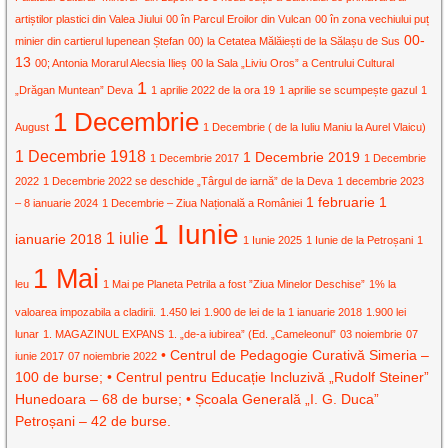
artiștilor plastici din Valea Jiului
00 în Parcul Eroilor din Vulcan
00 în zona vechiului puț
00-
minier din cartierul lupenean Ștefan
00) la Cetatea Mălăiești de la Sălașu de Sus
13
00; Antonia Morarul Alecsia Ilieș
00 la Sala „Liviu Oros” a Centrului Cultural
1
„Drăgan Muntean” Deva
1 aprilie 2022 de la ora 19
1 aprilie se scumpește gazul
1
1 Decembrie
August
1 Decembrie ( de la Iuliu Maniu la Aurel Vlaicu)
1 Decembrie 1918
1 Decembrie 2019
1 Decembrie 2017
1 Decembrie
2022
1 Decembrie 2022 se deschide „Târgul de iarnă” de la Deva
1 decembrie 2023
1 februarie
1
– 8 ianuarie 2024
1 Decembrie – Ziua Națională a României
1 Iunie
1 iulie
ianuarie 2018
1 Iunie 2025
1 Iunie de la Petroșani
1
1 Mai
leu
1 Mai pe Planeta Petrila a fost ”Ziua Minelor Deschise”
1% la
valoarea impozabila a cladirii.
1.450 lei
1.900 de lei de la 1 ianuarie 2018
1.900 lei
lunar
1. MAGAZINUL EXPANS
1. „de-a iubirea” (Ed. „Cameleonul”
03 noiembrie
07
• Centrul de Pedagogie Curativă Simeria –
iunie 2017
07 noiembrie 2022
100 de burse; • Centrul pentru Educație Incluzivă „Rudolf Steiner”
Hunedoara – 68 de burse; • Școala Generală „I. G. Duca”
Petroșani – 42 de burse.