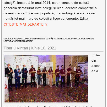
câștigi!”. Începută în anul 2014, ca un concurs de cultură
generală desfășurat între colegii și licee, această competiție a
devenit din ce în ce mai populară, mai îndrăgită și a atras un
număr tot mai mare de colegii și licee concurente. Ediția
CITEȘTE MAI DEPARTE
COLEGIUL NAȚIONAL „IANCU DE HUNEDOARA” CÂȘTIGĂTOR AL CONCURSULUI JUDEȚEAN DE
LECTURĂ ”CITEȘTI ȘI CÂȘTIGI”
Tiberiu Vințan |
iunie 10, 2021
Ediția
din
acest
an a