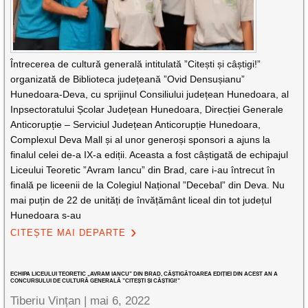
Întrecerea de cultură generală intitulată ”Citești și câștigi!”
organizată de Biblioteca județeană ”Ovid Densușianu”
Hunedoara-Deva, cu sprijinul Consiliului județean Hunedoara, al
Inpsectoratului Școlar Județean Hunedoara, Direcției Generale
Anticorupție – Serviciul Județean Anticorupție Hunedoara,
Complexul Deva Mall și al unor generoși sponsori a ajuns la
finalul celei de-a IX-a ediții. Aceasta a fost câștigată de echipajul
Liceului Teoretic ”Avram Iancu” din Brad, care i-au întrecut în
finală pe liceenii de la Colegiul Național ”Decebal” din Deva. Nu
mai puțin de 22 de unități de învățământ liceal din tot județul
Hunedoara s-au
CITEȘTE MAI DEPARTE
ECHIPA LICEULUI TEORETIC „AVRAM IANCU” DIN BRAD, CÂȘTIGĂTOAREA EDIȚIEI DIN ACEST AN A
CONCURSULUI DE CULTURĂ GENERALĂ ”CITEȘTI ȘI CÂȘTIGI!”
Tiberiu Vințan |
mai 6, 2022