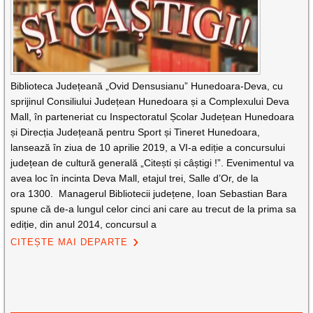
Biblioteca Județeană „Ovid Densusianu” Hunedoara-Deva, cu
sprijinul Consiliului Județean Hunedoara și a Complexului Deva
Mall, în parteneriat cu Inspectoratul Școlar Județean Hunedoara
și Direcția Județeană pentru Sport și Tineret Hunedoara,
lansează în ziua de 10 aprilie 2019, a VI-a ediție a concursului
județean de cultură generală „Citești și câștigi !”. Evenimentul va
avea loc în incinta Deva Mall, etajul trei, Salle d’Or, de la
ora 1300. Managerul Bibliotecii județene, Ioan Sebastian Bara
spune că de-a lungul celor cinci ani care au trecut de la prima sa
ediție, din anul 2014, concursul a
CITEȘTE MAI DEPARTE