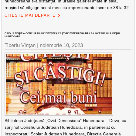
hunedoreană s-a distanţat, în uralele galeriei aflate în sală,
reuşind să câştige acest meci cu impresionantul scor de 38 la 32
CITEȘTE MAI DEPARTE
O NOUĂ EDIȚIE A CONCURSULUI ”CITEȘTI ȘI CÂȘTIGI” ESTE PREGĂTITĂ SĂ ÎNCEAPĂ ÎN JUDEȚUL
HUNEDOARA
Tiberiu Vințan |
noiembrie 10, 2023
Biblioteca Județeană „Ovid Densusianu” Hunedoara – Deva, cu
sprijinul Consiliului Județean Hunedoara, în parteneriat cu
Inspectoratul Școlar Județean Hunedoara, Direcția Generală