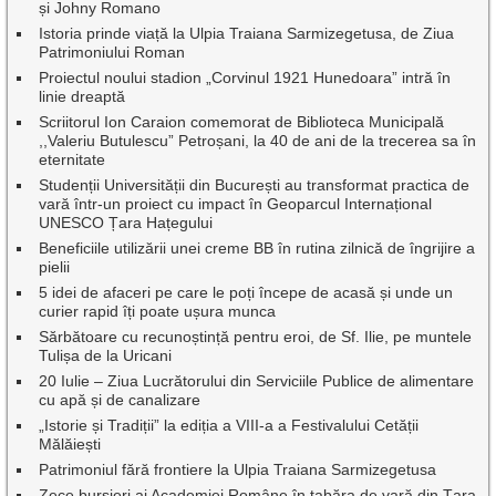
și Johny Romano
Istoria prinde viață la Ulpia Traiana Sarmizegetusa, de Ziua
Patrimoniului Roman
Proiectul noului stadion „Corvinul 1921 Hunedoara” intră în
linie dreaptă
Scriitorul Ion Caraion comemorat de Biblioteca Municipală
,,Valeriu Butulescu” Petroșani, la 40 de ani de la trecerea sa în
eternitate
Studenții Universității din București au transformat practica de
vară într-un proiect cu impact în Geoparcul Internațional
UNESCO Țara Hațegului
Beneficiile utilizării unei creme BB în rutina zilnică de îngrijire a
pielii
5 idei de afaceri pe care le poți începe de acasă și unde un
curier rapid îți poate ușura munca
Sărbătoare cu recunoștință pentru eroi, de Sf. Ilie, pe muntele
Tulișa de la Uricani
20 Iulie – Ziua Lucrătorului din Serviciile Publice de alimentare
cu apă și de canalizare
„Istorie și Tradiții” la ediția a VIII-a a Festivalului Cetății
Mălăiești
Patrimoniul fără frontiere la Ulpia Traiana Sarmizegetusa
Zece bursieri ai Academiei Române în tabăra de vară din Țara