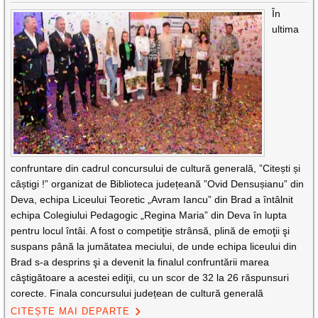
În
ultima
confruntare din cadrul concursului de cultură generală, ”Citești și
câștigi !” organizat de Biblioteca județeană ”Ovid Densușianu” din
Deva, echipa Liceului Teoretic „Avram Iancu” din Brad a întâlnit
echipa Colegiului Pedagogic „Regina Maria” din Deva în lupta
pentru locul întâi. A fost o competiţie strânsă, plină de emoţii şi
suspans până la jumătatea meciului, de unde echipa liceului din
Brad s-a desprins şi a devenit la finalul confruntării marea
câştigătoare a acestei ediţii, cu un scor de 32 la 26 răspunsuri
corecte. Finala concursului județean de cultură generală
CITEȘTE MAI DEPARTE