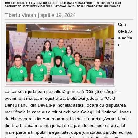
TROFEUL EDIȚIEI A X-A A CONCURSULUI DE CULTURĂ GENERALĂ ”CITEȘTI ȘI CÂȘTIGI!” A FOST
CÂȘTIGAT DE LICEENII DE LA COLEGIUL NAȚIONAL „IANCU DE HUNEDOARA” DIN HUNEDOARA
Tiberiu Vințan |
aprilie 19, 2024
Cea
de-a X-
a ediție
a
concursului județean de cultură generală ”Citești și câșigi!”,
eveniment marcă înregistrată a Bibliotecii județene ”Ovid
Densușianu” din Deva s-a încheiat astăzi, odară cu disputarea
marii finale în care au evoluat echipele Colegiului Național „Iancu
de Hunedoara” din Hunedoara și Liceului Teoretic „Avram Iancu”
din Brad. Dacă în prima jumătate a partidei echipele s-au aflat
mare parte a timpului la egalitate, după jumătatea partidei echipa