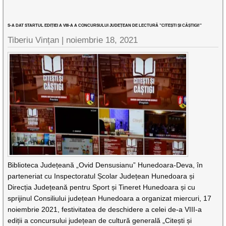
S-A DAT STARTUL EDIȚIEI A VIII-A A CONCURSULUI JUDEȚEAN DE LECTURĂ ”CITEȘTI ȘI CÂȘTIGI!”
Tiberiu Vințan |
noiembrie 18, 2021
Biblioteca Județeană „Ovid Densusianu” Hunedoara-Deva, în
parteneriat cu Inspectoratul Școlar Județean Hunedoara și
Direcția Județeană pentru Sport și Tineret Hunedoara și cu
sprijinul Consiliului județean Hunedoara a organizat miercuri, 17
noiembrie 2021, festivitatea de deschidere a celei de-a VIII-a
ediții a concursului județean de cultură generală „Citești și