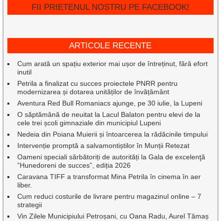
FII PRIETENUL NOSTRU PE FACEBOOK!
ARTICOLE RECENTE
Cum arată un spațiu exterior mai ușor de întreținut, fără efort
inutil
Petrila a finalizat cu succes proiectele PNRR pentru
modernizarea și dotarea unităților de învățământ
Aventura Red Bull Romaniacs ajunge, pe 30 iulie, la Lupeni
O săptămână de neuitat la Lacul Balaton pentru elevi de la
cele trei școli gimnaziale din municipiul Lupeni
Nedeia din Poiana Muierii și întoarcerea la rădăcinile timpului
Intervenție promptă a salvamontiștilor în Munții Retezat
Oameni speciali sărbătoriți de autorități la Gala de excelenţă
”Hunedoreni de succes”, ediția 2026
Caravana TIFF a transformat Mina Petrila în cinema în aer
liber.
Cum reduci costurile de livrare pentru magazinul online – 7
strategii
Vin Zilele Municipiului Petroșani, cu Oana Radu, Aurel Tămaș