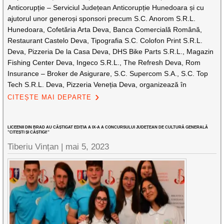
Anticorupție – Serviciul Județean Anticorupție Hunedoara și cu
ajutorul unor generoși sponsori precum S.C. Anorom S.R.L.
Hunedoara, Cofetăria Arta Deva, Banca Comercială Română,
Restaurant Castelo Deva, Tipografia S.C. Colofon Print S.R.L.
Deva, Pizzeria De la Casa Deva, DHS Bike Parts S.R.L., Magazin
Fishing Center Deva, Ingeco S.R.L., The Refresh Deva, Rom
Insurance – Broker de Asigurare, S.C. Supercom S.A., S.C. Top
Tech S.R.L. Deva, Pizzeria Veneția Deva, organizează în
CITEȘTE MAI DEPARTE
LICEENII DIN BRAD AU CÂȘTIGAT EDIȚIA A IX-A A CONCURSULUI JUDEȚEAN DE CULTURĂ GENERALĂ
”CITEȘTI ȘI CÂȘTIGI!”
Tiberiu Vințan |
mai 5, 2023