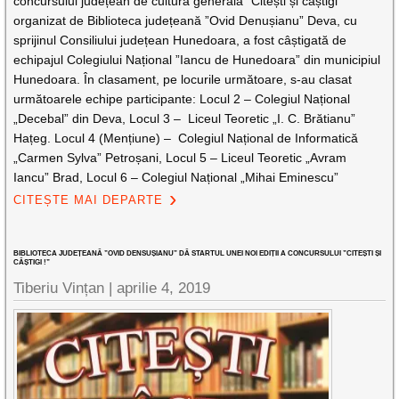
concursului județean de cultură generală ”Citești și câștigi”
organizat de Biblioteca județeană ”Ovid Denușianu” Deva, cu
sprijinul Consiliului județean Hunedoara, a fost câștigată de
echipajul Colegiului Național ”Iancu de Hunedoara” din municipiul
Hunedoara. În clasament, pe locurile următoare, s-au clasat
următoarele echipe participante: Locul 2 – Colegiul Național
„Decebal” din Deva, Locul 3 – Liceul Teoretic „I. C. Brătianu”
Hațeg. Locul 4 (Mențiune) – Colegiul Național de Informatică
„Carmen Sylva” Petroșani, Locul 5 – Liceul Teoretic „Avram
Iancu” Brad, Locul 6 – Colegiul Național „Mihai Eminescu”
CITEȘTE MAI DEPARTE
BIBLIOTECA JUDEȚEANĂ ”OVID DENSUȘIANU” DĂ STARTUL UNEI NOI EDIȚII A CONCURSULUI ”CITEȘTI ȘI
CÂȘTIGI !”
Tiberiu Vințan |
aprilie 4, 2019