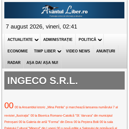
7 august 2026, vineri, 02:41
ACTUALITATE
ADMINISTRAȚIE
POLITICĂ
ECONOMIE
TIMP LIBER
VIDEO NEWS
ANUNȚURI
RADAR
AȘA DA! AȘA NU!
INGECO S.R.L.
00
00 la Ansamblul istoric „Mina Petrila” și marchează lansarea numărului 7 al
revistei „Ilustrația”
00 la Biserica Romano-Catolică ”Sf. Varvara” din municipiul
Petroșani
00 la Galeria de artă ”Forma” din Deva
00 la Peștera Bolii
00 la sala
Palatului Cultural ”Minerul” din Lupeni
00 o nouă ediție a Salonului de primăvară al