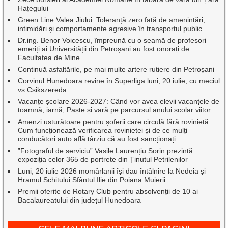
Hațegului
Green Line Valea Jiului: Toleranță zero față de amenințări,
intimidări și comportamente agresive în transportul public
Dr.ing. Benor Voicescu, împreună cu o seamă de profesori
emeriți ai Universității din Petroșani au fost onorați de
Facultatea de Mine
Continuă asfaltările, pe mai multe artere rutiere din Petroșani
Corvinul Hunedoara revine în Superliga luni, 20 iulie, cu meciul
vs Csikszereda
Vacanțe școlare 2026-2027: Când vor avea elevii vacanțele de
toamnă, iarnă, Paște și vară pe parcursul anului școlar viitor
Amenzi usturătoare pentru șoferii care circulă fără rovinietă:
Cum funcționează verificarea rovinietei și de ce mulți
conducători auto află târziu că au fost sancționați
”Fotograful de serviciu” Vasile Laurențiu Sorin prezintă
expoziția celor 365 de portrete din Ținutul Petrilenilor
Luni, 20 iulie 2026 momârlanii își dau întâlnire la Nedeia și
Hramul Schitului Sfântul Ilie din Poiana Muierii
Premii oferite de Rotary Club pentru absolvenții de 10 ai
Bacalaureatului din județul Hunedoara