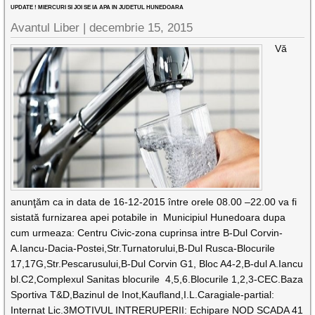
UPDATE ! MIERCURI SI JOI SE IA APA IN JUDETUL HUNEDOARA
Avantul Liber |
decembrie 15, 2015
Vă
anunţăm ca in data de 16-12-2015 între orele 08.00 –22.00 va fi
sistată furnizarea apei potabile in Municipiul Hunedoara dupa
cum urmeaza: Centru Civic-zona cuprinsa intre B-Dul Corvin-
A.Iancu-Dacia-Postei,Str.Turnatorului,B-Dul Rusca-Blocurile
17,17G,Str.Pescarusului,B-Dul Corvin G1, Bloc A4-2,B-dul A.Iancu
bl.C2,Complexul Sanitas blocurile 4,5,6.Blocurile 1,2,3-CEC.Baza
Sportiva T&D,Bazinul de Inot,Kaufland,I.L.Caragiale-partial:
Internat Lic.3MOTIVUL INTRERUPERII: Echipare NOD SCADA 41