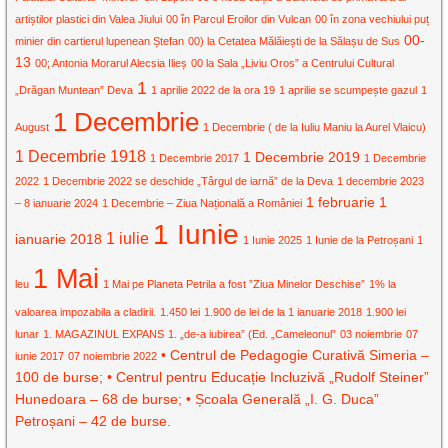
artiștilor plastici din Valea Jiului
00 în Parcul Eroilor din Vulcan
00 în zona vechiului puț
00-
minier din cartierul lupenean Ștefan
00) la Cetatea Mălăiești de la Sălașu de Sus
13
00; Antonia Morarul Alecsia Ilieș
00 la Sala „Liviu Oros” a Centrului Cultural
1
„Drăgan Muntean” Deva
1 aprilie 2022 de la ora 19
1 aprilie se scumpește gazul
1
1 Decembrie
August
1 Decembrie ( de la Iuliu Maniu la Aurel Vlaicu)
1 Decembrie 1918
1 Decembrie 2019
1 Decembrie 2017
1 Decembrie
2022
1 Decembrie 2022 se deschide „Târgul de iarnă” de la Deva
1 decembrie 2023
1 februarie
1
– 8 ianuarie 2024
1 Decembrie – Ziua Națională a României
1 Iunie
1 iulie
ianuarie 2018
1 Iunie 2025
1 Iunie de la Petroșani
1
1 Mai
leu
1 Mai pe Planeta Petrila a fost ”Ziua Minelor Deschise”
1% la
valoarea impozabila a cladirii.
1.450 lei
1.900 de lei de la 1 ianuarie 2018
1.900 lei
lunar
1. MAGAZINUL EXPANS
1. „de-a iubirea” (Ed. „Cameleonul”
03 noiembrie
07
• Centrul de Pedagogie Curativă Simeria –
iunie 2017
07 noiembrie 2022
100 de burse; • Centrul pentru Educație Incluzivă „Rudolf Steiner”
Hunedoara – 68 de burse; • Școala Generală „I. G. Duca”
Petroșani – 42 de burse.