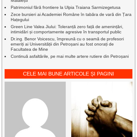
Mălăiești
Patrimoniul fără frontiere la Ulpia Traiana Sarmizegetusa
Zece bursieri ai Academiei Române în tabăra de vară din Țara
Hațegului
Green Line Valea Jiului: Toleranță zero față de amenințări,
intimidări și comportamente agresive în transportul public
Dr.ing. Benor Voicescu, împreună cu o seamă de profesori
emeriți ai Universității din Petroșani au fost onorați de
Facultatea de Mine
Continuă asfaltările, pe mai multe artere rutiere din Petroșani
CELE MAI BUNE ARTICOLE ȘI PAGINI