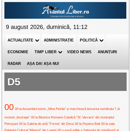
9 august 2026, duminică, 11:12
ACTUALITATE
ADMINISTRAȚIE
POLITICĂ
ECONOMIE
TIMP LIBER
VIDEO NEWS
ANUNȚURI
RADAR
AȘA DA! AȘA NU!
D5
00
00 la Ansamblul istoric „Mina Petrila” și marchează lansarea numărului 7 al
revistei „Ilustrația”
00 la Biserica Romano-Catolică ”Sf. Varvara” din municipiul
Petroșani
00 la Galeria de artă ”Forma” din Deva
00 la Peștera Bolii
00 la sala
Palatului Cultural ”Minerul” din Lupeni
00 o nouă ediție a Salonului de primăvară al