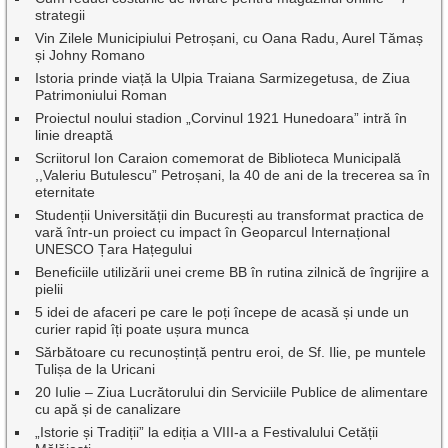
strategii
Vin Zilele Municipiului Petroșani, cu Oana Radu, Aurel Tămaș
și Johny Romano
Istoria prinde viață la Ulpia Traiana Sarmizegetusa, de Ziua
Patrimoniului Roman
Proiectul noului stadion „Corvinul 1921 Hunedoara” intră în
linie dreaptă
Scriitorul Ion Caraion comemorat de Biblioteca Municipală
,,Valeriu Butulescu” Petroșani, la 40 de ani de la trecerea sa în
eternitate
Studenții Universității din București au transformat practica de
vară într-un proiect cu impact în Geoparcul Internațional
UNESCO Țara Hațegului
Beneficiile utilizării unei creme BB în rutina zilnică de îngrijire a
pielii
5 idei de afaceri pe care le poți începe de acasă și unde un
curier rapid îți poate ușura munca
Sărbătoare cu recunoștință pentru eroi, de Sf. Ilie, pe muntele
Tulișa de la Uricani
20 Iulie – Ziua Lucrătorului din Serviciile Publice de alimentare
cu apă și de canalizare
„Istorie și Tradiții” la ediția a VIII-a a Festivalului Cetății