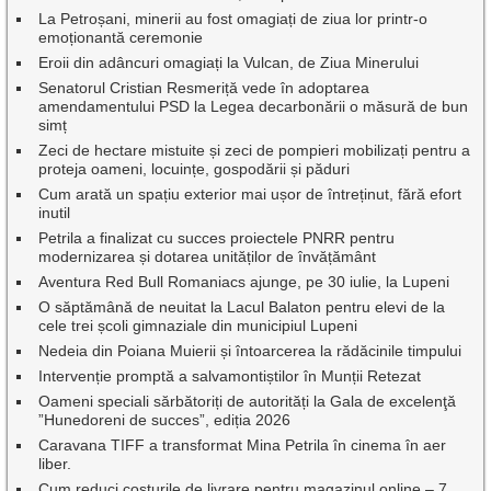
La Petroșani, minerii au fost omagiați de ziua lor printr-o
emoționantă ceremonie
Eroii din adâncuri omagiați la Vulcan, de Ziua Minerului
Senatorul Cristian Resmeriță vede în adoptarea
amendamentului PSD la Legea decarbonării o măsură de bun
simț
Zeci de hectare mistuite și zeci de pompieri mobilizați pentru a
proteja oameni, locuințe, gospodării și păduri
Cum arată un spațiu exterior mai ușor de întreținut, fără efort
inutil
Petrila a finalizat cu succes proiectele PNRR pentru
modernizarea și dotarea unităților de învățământ
Aventura Red Bull Romaniacs ajunge, pe 30 iulie, la Lupeni
O săptămână de neuitat la Lacul Balaton pentru elevi de la
cele trei școli gimnaziale din municipiul Lupeni
Nedeia din Poiana Muierii și întoarcerea la rădăcinile timpului
Intervenție promptă a salvamontiștilor în Munții Retezat
Oameni speciali sărbătoriți de autorități la Gala de excelenţă
”Hunedoreni de succes”, ediția 2026
Caravana TIFF a transformat Mina Petrila în cinema în aer
liber.
Cum reduci costurile de livrare pentru magazinul online – 7