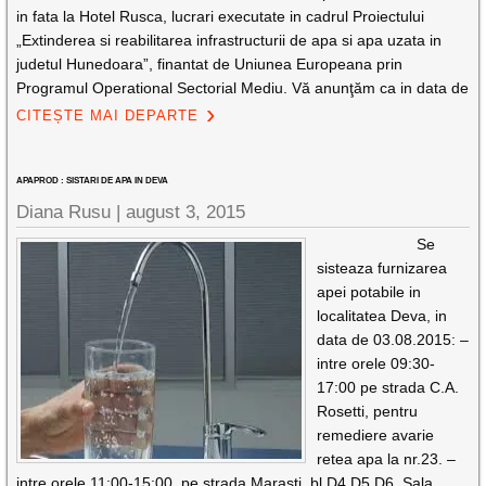
in fata la Hotel Rusca, lucrari executate in cadrul Proiectului
„Extinderea si reabilitarea infrastructurii de apa si apa uzata in
judetul Hunedoara”, finantat de Uniunea Europeana prin
Programul Operational Sectorial Mediu. Vă anunţăm ca in data de
CITEȘTE MAI DEPARTE
APAPROD : SISTARI DE APA IN DEVA
Diana Rusu |
august 3, 2015
Se
sisteaza furnizarea
apei potabile in
localitatea Deva, in
data de 03.08.2015: –
intre orele 09:30-
17:00 pe strada C.A.
Rosetti, pentru
remediere avarie
retea apa la nr.23. –
intre orele 11:00-15:00, pe strada Marasti, bl.D4,D5,D6, Sala