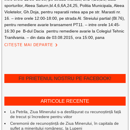
sporturilor, Aleea Saturn,bl.4,6,6A,24,25, Politia Municipala, Aleea
Violetelor, Gh.Doja, pentru reparatii retea apa pe str. Marasti nr.
16. – intre orele 12:00-18:00, pe strada Al. Streiului partial (Bl.76),
pentru remediere avarie bransament PT11. – intre orele 14:45-
16:30 pe B-dul Dacia pentru remediere avarie la Colegiul Tehnic
Tranilvania. – din data de 03.08.2015, ora 15:00, pana
CITEȘTE MAI DEPARTE
FII PRIETENUL NOSTRU PE FACEBOOK!
ARTICOLE RECENTE
La Petrila, Ziua Minerului s-a desfășurat cu recunoștință față
de trecut și încredere pentru viitor
Ceremonii de recunoștință de Ziua Minerului, în capitala de
suflet a mineritului românesc, la Lupeni