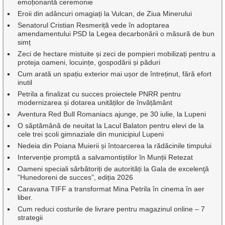
emoționantă ceremonie
Eroii din adâncuri omagiați la Vulcan, de Ziua Minerului
Senatorul Cristian Resmeriță vede în adoptarea
amendamentului PSD la Legea decarbonării o măsură de bun
simț
Zeci de hectare mistuite și zeci de pompieri mobilizați pentru a
proteja oameni, locuințe, gospodării și păduri
Cum arată un spațiu exterior mai ușor de întreținut, fără efort
inutil
Petrila a finalizat cu succes proiectele PNRR pentru
modernizarea și dotarea unităților de învățământ
Aventura Red Bull Romaniacs ajunge, pe 30 iulie, la Lupeni
O săptămână de neuitat la Lacul Balaton pentru elevi de la
cele trei școli gimnaziale din municipiul Lupeni
Nedeia din Poiana Muierii și întoarcerea la rădăcinile timpului
Intervenție promptă a salvamontiștilor în Munții Retezat
Oameni speciali sărbătoriți de autorități la Gala de excelenţă
”Hunedoreni de succes”, ediția 2026
Caravana TIFF a transformat Mina Petrila în cinema în aer
liber.
Cum reduci costurile de livrare pentru magazinul online – 7
strategii