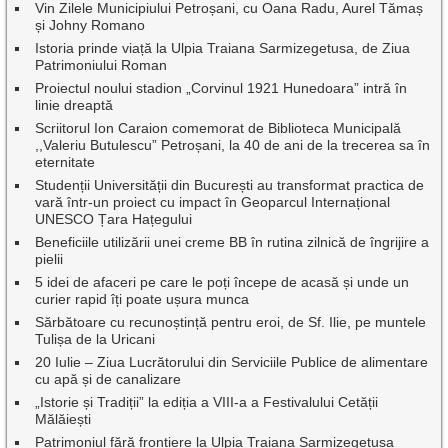
Vin Zilele Municipiului Petroșani, cu Oana Radu, Aurel Tămaș
și Johny Romano
Istoria prinde viață la Ulpia Traiana Sarmizegetusa, de Ziua
Patrimoniului Roman
Proiectul noului stadion „Corvinul 1921 Hunedoara” intră în
linie dreaptă
Scriitorul Ion Caraion comemorat de Biblioteca Municipală
,,Valeriu Butulescu” Petroșani, la 40 de ani de la trecerea sa în
eternitate
Studenții Universității din București au transformat practica de
vară într-un proiect cu impact în Geoparcul Internațional
UNESCO Țara Hațegului
Beneficiile utilizării unei creme BB în rutina zilnică de îngrijire a
pielii
5 idei de afaceri pe care le poți începe de acasă și unde un
curier rapid îți poate ușura munca
Sărbătoare cu recunoștință pentru eroi, de Sf. Ilie, pe muntele
Tulișa de la Uricani
20 Iulie – Ziua Lucrătorului din Serviciile Publice de alimentare
cu apă și de canalizare
„Istorie și Tradiții” la ediția a VIII-a a Festivalului Cetății
Mălăiești
Patrimoniul fără frontiere la Ulpia Traiana Sarmizegetusa