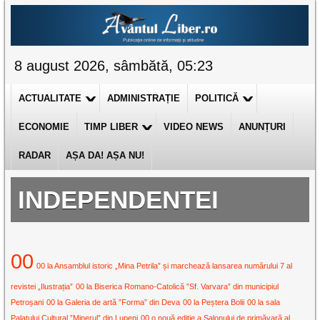
8 august 2026, sâmbătă, 05:23
ACTUALITATE
ADMINISTRAȚIE
POLITICĂ
ECONOMIE
TIMP LIBER
VIDEO NEWS
ANUNȚURI
RADAR
AȘA DA! AȘA NU!
INDEPENDENTEI
00
00 la Ansamblul istoric „Mina Petrila” și marchează lansarea numărului 7 al
revistei „Ilustrația”
00 la Biserica Romano-Catolică ”Sf. Varvara” din municipiul
Petroșani
00 la Galeria de artă ”Forma” din Deva
00 la Peștera Bolii
00 la sala
Palatului Cultural ”Minerul” din Lupeni
00 o nouă ediție a Salonului de primăvară al