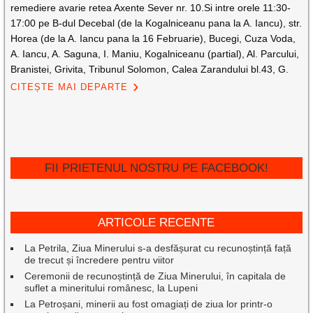
remediere avarie retea Axente Sever nr. 10.Si intre orele 11:30-
17:00 pe B-dul Decebal (de la Kogalniceanu pana la A. Iancu), str.
Horea (de la A. Iancu pana la 16 Februarie), Bucegi, Cuza Voda,
A. Iancu, A. Saguna, I. Maniu, Kogalniceanu (partial), Al. Parcului,
Branistei, Grivita, Tribunul Solomon, Calea Zarandului bl.43, G.
CITEȘTE MAI DEPARTE
FII PRIETENUL NOSTRU PE FACEBOOK!
ARTICOLE RECENTE
La Petrila, Ziua Minerului s-a desfășurat cu recunoștință față
de trecut și încredere pentru viitor
Ceremonii de recunoștință de Ziua Minerului, în capitala de
suflet a mineritului românesc, la Lupeni
La Petroșani, minerii au fost omagiați de ziua lor printr-o