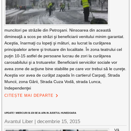
muncitori pe străzile din Petroşani. Ninsoarea din această
dimineaţă a scos pe străzi şi beneficiarii venitului minim garantat.
Aceştia, înarmaţi cu lopeţi şi mături, au lucrat la curăţarea
principalelor artere şi trotuare din localitate. În zona teatrului cel
puţin 10-15 astfel de persoane lucrau de zori la curăţarea
carosabilului şi a trotuarelor. Beneficiarii serviciilor sociale vor
avea zone de acţiune bine stabilite pe care vor trebui să le cureţe.
Aceştia vor avea de curăţat zapada în cartierul Carpaţi, Strada
Muncii, zona Gârii, Strada Cuza Vodă, strada Lunca,
Independenţei
CITEȘTE MAI DEPARTE
UPDATE ! MIERCURI SI JOI SE IA APA IN JUDETUL HUNEDOARA
Avantul Liber |
decembrie 15, 2015
Vă