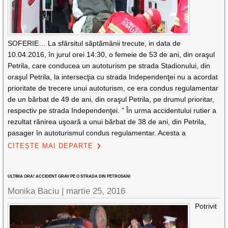
SOFERIE… La sfârsitul sãptãmânii trecute, in data de
10.04.2016, în jurul orei 14:30, o femeie de 53 de ani, din oraşul
Petrila, care conducea un autoturism pe strada Stadionului, din
oraşul Petrila, la intersecţia cu strada Independenţei nu a acordat
prioritate de trecere unui autoturism, ce era condus regulamentar
de un bărbat de 49 de ani, din oraşul Petrila, pe drumul prioritar,
respectiv pe strada Independenţei. ” În urma accidentului rutier a
rezultat rănirea uşoară a unui bărbat de 38 de ani, din Petrila,
pasager în autoturismul condus regulamentar. Acesta a
CITEȘTE MAI DEPARTE
ULTIMA ORA! ACCIDENT GRAV PE O STRADA DIN PETROSANI
Monika Baciu |
martie 25, 2016
Potrivit