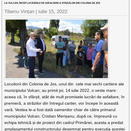
LA VULCAN, ÎNCEP LUCRĂRILE DE ASFALTARE A STRĂZILOR DIN COLONIA DE JOS
Tiberiu Vințan |
iulie 15, 2022
Locuitorii din Colonia de Jos, unul din cele mai vechi cartiere ale
municipiului Vulcan, au primit joi, 14 iulie 2022, o veste mare:
aceea că, în sfârșit, atât de mult promisele lucrări de asfaltare, în
premieră, a străzilor din întregul cartier, vor începe în această
vară. Vestea le-a fost dată oamenilor chiar de către primarul
municipiului Vulcan, Cristian Merișanu, după ce, împreună cu
echipa tehnică și de proiect din cadrul Primăriei, acesta a predat
amplasamentul constructorului desemnat pentru execuția acestei