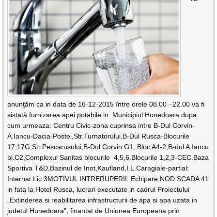
anunţăm ca in data de 16-12-2015 între orele 08.00 –22.00 va fi
sistată furnizarea apei potabile in Municipiul Hunedoara dupa
cum urmeaza: Centru Civic-zona cuprinsa intre B-Dul Corvin-
A.Iancu-Dacia-Postei,Str.Turnatorului,B-Dul Rusca-Blocurile
17,17G,Str.Pescarusului,B-Dul Corvin G1, Bloc A4-2,B-dul A.Iancu
bl.C2,Complexul Sanitas blocurile 4,5,6.Blocurile 1,2,3-CEC.Baza
Sportiva T&D,Bazinul de Inot,Kaufland,I.L.Caragiale-partial:
Internat Lic.3MOTIVUL INTRERUPERII: Echipare NOD SCADA 41
in fata la Hotel Rusca, lucrari executate in cadrul Proiectului
„Extinderea si reabilitarea infrastructurii de apa si apa uzata in
judetul Hunedoara”, finantat de Uniunea Europeana prin