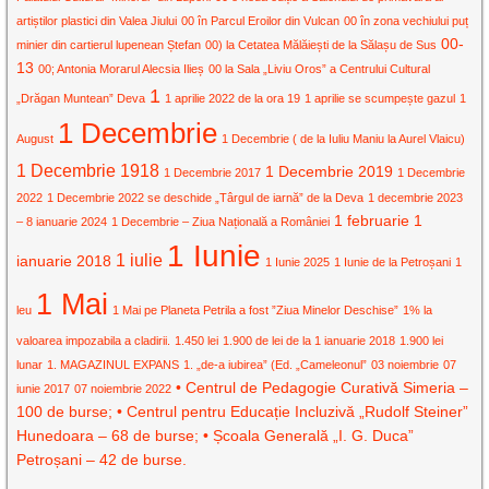
artiștilor plastici din Valea Jiului
00 în Parcul Eroilor din Vulcan
00 în zona vechiului puț
00-
minier din cartierul lupenean Ștefan
00) la Cetatea Mălăiești de la Sălașu de Sus
13
00; Antonia Morarul Alecsia Ilieș
00 la Sala „Liviu Oros” a Centrului Cultural
1
„Drăgan Muntean” Deva
1 aprilie 2022 de la ora 19
1 aprilie se scumpește gazul
1
1 Decembrie
August
1 Decembrie ( de la Iuliu Maniu la Aurel Vlaicu)
1 Decembrie 1918
1 Decembrie 2019
1 Decembrie 2017
1 Decembrie
2022
1 Decembrie 2022 se deschide „Târgul de iarnă” de la Deva
1 decembrie 2023
1 februarie
1
– 8 ianuarie 2024
1 Decembrie – Ziua Națională a României
1 Iunie
1 iulie
ianuarie 2018
1 Iunie 2025
1 Iunie de la Petroșani
1
1 Mai
leu
1 Mai pe Planeta Petrila a fost ”Ziua Minelor Deschise”
1% la
valoarea impozabila a cladirii.
1.450 lei
1.900 de lei de la 1 ianuarie 2018
1.900 lei
lunar
1. MAGAZINUL EXPANS
1. „de-a iubirea” (Ed. „Cameleonul”
03 noiembrie
07
• Centrul de Pedagogie Curativă Simeria –
iunie 2017
07 noiembrie 2022
100 de burse; • Centrul pentru Educație Incluzivă „Rudolf Steiner”
Hunedoara – 68 de burse; • Școala Generală „I. G. Duca”
Petroșani – 42 de burse.