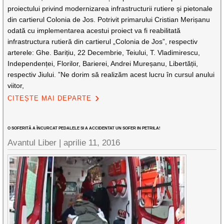
proiectului privind modernizarea infrastructurii rutiere și pietonale
din cartierul Colonia de Jos. Potrivit primarului Cristian Merișanu
odată cu implementarea acestui proiect va fi reabilitată
infrastructura rutieră din cartierul „Colonia de Jos”, respectiv
arterele: Ghe. Barițiu, 22 Decembrie, Teiului, T. Vladimirescu,
Independenței, Florilor, Barierei, Andrei Mureșanu, Libertății,
respectiv Jiului. ”Ne dorim să realizăm acest lucru în cursul anului
viitor,
CITEȘTE MAI DEPARTE
O SOFERITÃ A ÎNCURCAT PEDALELE SI A ACCIDENTAT UN SOFER IN PETRILA!
Avantul Liber |
aprilie 11, 2016