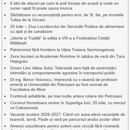
5 idei de afaceri pe care le poți începe de acasă și unde un
curier rapid îți poate ușura munca
Sărbătoare cu recunoștință pentru eroi, de Sf. Ilie, pe muntele
Tulișa de la Uricani
20 Iulie – Ziua Lucrătorului din Serviciile Publice de alimentare
cu apă și de canalizare
„Istorie și Tradiții” la ediția a VIII-a a Festivalului Cetății
Mălăiești
Patrimoniul fără frontiere la Ulpia Traiana Sarmizegetusa
Zece bursieri ai Academiei Române în tabăra de vară din Țara
Hațegului
Green Line Valea Jiului: Toleranță zero față de amenințări,
intimidări și comportamente agresive în transportul public
Dr.ing. Benor Voicescu, împreună cu o seamă de profesori
emeriți ai Universității din Petroșani au fost onorați de
Facultatea de Mine
Continuă asfaltările, pe mai multe artere rutiere din Petroșani
Corvinul Hunedoara revine în Superliga luni, 20 iulie, cu meciul
vs Csikszereda
Vacanțe școlare 2026-2027: Când vor avea elevii vacanțele de
toamnă, iarnă, Paște și vară pe parcursul anului școlar viitor
Amenzi usturătoare pentru șoferii care circulă fără rovinietă: