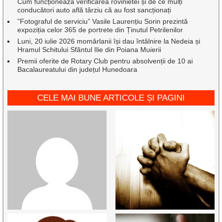
Cum funcționează verificarea rovinietei și de ce mulți
conducători auto află târziu că au fost sancționați
”Fotograful de serviciu” Vasile Laurențiu Sorin prezintă
expoziția celor 365 de portrete din Ținutul Petrilenilor
Luni, 20 iulie 2026 momârlanii își dau întâlnire la Nedeia și
Hramul Schitului Sfântul Ilie din Poiana Muierii
Premii oferite de Rotary Club pentru absolvenții de 10 ai
Bacalaureatului din județul Hunedoara
CELE MAI BUNE ARTICOLE ȘI PAGINI