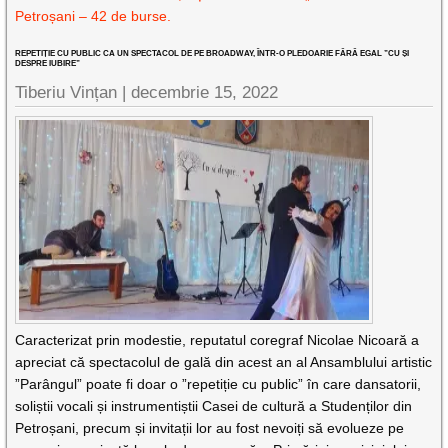
Petroșani – 42 de burse.
REPETIȚIE CU PUBLIC CA UN SPECTACOL DE PE BROADWAY, ÎNTR-O PLEDOARIE FĂRĂ EGAL ”CU ȘI
DESPRE IUBIRE”
Tiberiu Vințan |
decembrie 15, 2022
Caracterizat prin modestie, reputatul coregraf Nicolae Nicoară a
apreciat că spectacolul de gală din acest an al Ansamblului artistic
”Parângul” poate fi doar o ”repetiție cu public” în care dansatorii,
soliștii vocali și instrumentiștii Casei de cultură a Studenților din
Petroșani, precum și invitații lor au fost nevoiți să evolueze pe