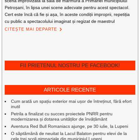
scena improvizată la sala de marmură a Primăriei municipiului
Petroșani, în lipsa unei scene adecvate pentru acest spectacol.
Cert este încă că fie și așa, în aceste condiții improprii, repetiția
cu public a spectacolului imaginat și regizat de maestrul
CITEȘTE MAI DEPARTE
FII PRIETENUL NOSTRU PE FACEBOOK!
ARTICOLE RECENTE
Cum arată un spațiu exterior mai ușor de întreținut, fără efort
inutil
Petrila a finalizat cu succes proiectele PNRR pentru
modernizarea și dotarea unităților de învățământ
Aventura Red Bull Romaniacs ajunge, pe 30 iulie, la Lupeni
O săptămână de neuitat la Lacul Balaton pentru elevi de la
cele trei școli gimnaziale din municipiul Lupeni