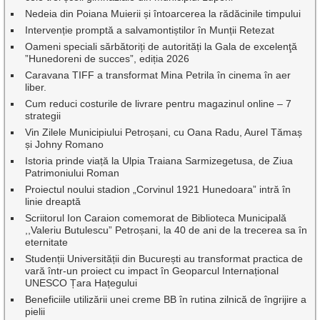
Nedeia din Poiana Muierii și întoarcerea la rădăcinile timpului
Intervenție promptă a salvamontiștilor în Munții Retezat
Oameni speciali sărbătoriți de autorități la Gala de excelenţă
”Hunedoreni de succes”, ediția 2026
Caravana TIFF a transformat Mina Petrila în cinema în aer
liber.
Cum reduci costurile de livrare pentru magazinul online – 7
strategii
Vin Zilele Municipiului Petroșani, cu Oana Radu, Aurel Tămaș
și Johny Romano
Istoria prinde viață la Ulpia Traiana Sarmizegetusa, de Ziua
Patrimoniului Roman
Proiectul noului stadion „Corvinul 1921 Hunedoara” intră în
linie dreaptă
Scriitorul Ion Caraion comemorat de Biblioteca Municipală
,,Valeriu Butulescu” Petroșani, la 40 de ani de la trecerea sa în
eternitate
Studenții Universității din București au transformat practica de
vară într-un proiect cu impact în Geoparcul Internațional
UNESCO Țara Hațegului
Beneficiile utilizării unei creme BB în rutina zilnică de îngrijire a
pielii