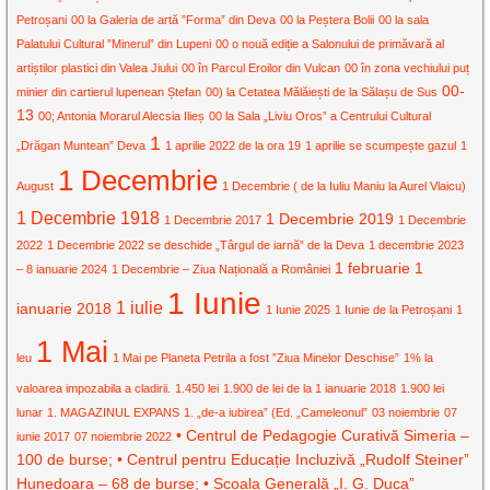
Petroșani
00 la Galeria de artă ”Forma” din Deva
00 la Peștera Bolii
00 la sala
Palatului Cultural ”Minerul” din Lupeni
00 o nouă ediție a Salonului de primăvară al
artiștilor plastici din Valea Jiului
00 în Parcul Eroilor din Vulcan
00 în zona vechiului puț
00-
minier din cartierul lupenean Ștefan
00) la Cetatea Mălăiești de la Sălașu de Sus
13
00; Antonia Morarul Alecsia Ilieș
00 la Sala „Liviu Oros” a Centrului Cultural
1
„Drăgan Muntean” Deva
1 aprilie 2022 de la ora 19
1 aprilie se scumpește gazul
1
1 Decembrie
August
1 Decembrie ( de la Iuliu Maniu la Aurel Vlaicu)
1 Decembrie 1918
1 Decembrie 2019
1 Decembrie 2017
1 Decembrie
2022
1 Decembrie 2022 se deschide „Târgul de iarnă” de la Deva
1 decembrie 2023
1 februarie
1
– 8 ianuarie 2024
1 Decembrie – Ziua Națională a României
1 Iunie
1 iulie
ianuarie 2018
1 Iunie 2025
1 Iunie de la Petroșani
1
1 Mai
leu
1 Mai pe Planeta Petrila a fost ”Ziua Minelor Deschise”
1% la
valoarea impozabila a cladirii.
1.450 lei
1.900 de lei de la 1 ianuarie 2018
1.900 lei
lunar
1. MAGAZINUL EXPANS
1. „de-a iubirea” (Ed. „Cameleonul”
03 noiembrie
07
• Centrul de Pedagogie Curativă Simeria –
iunie 2017
07 noiembrie 2022
100 de burse; • Centrul pentru Educație Incluzivă „Rudolf Steiner”
Hunedoara – 68 de burse; • Școala Generală „I. G. Duca”