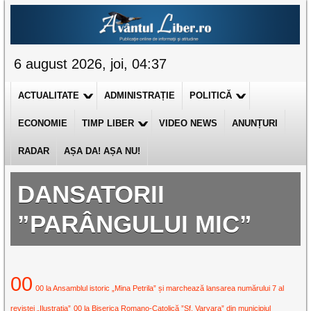
6 august 2026, joi, 04:37
ACTUALITATE
ADMINISTRAȚIE
POLITICĂ
ECONOMIE
TIMP LIBER
VIDEO NEWS
ANUNȚURI
RADAR
AȘA DA! AȘA NU!
DANSATORII
”PARÂNGULUI MIC”
00
00 la Ansamblul istoric „Mina Petrila” și marchează lansarea numărului 7 al
revistei „Ilustrația”
00 la Biserica Romano-Catolică ”Sf. Varvara” din municipiul