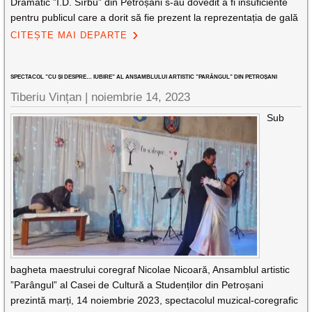
Dramatic ”I.D. Sîrbu” din Petroșani s-au dovedit a fi insuficiente
pentru publicul care a dorit să fie prezent la reprezentația de gală
CITEȘTE MAI DEPARTE
SPECTACOL ”CU ȘI DESPRE… IUBIRE” AL ANSAMBLULUI ARTISTIC ”PARÂNGUL” DIN PETROȘANI
Tiberiu Vințan |
noiembrie 14, 2023
Sub
bagheta maestrului coregraf Nicolae Nicoară, Ansamblul artistic
”Parângul” al Casei de Cultură a Studenților din Petroșani
prezintă marți, 14 noiembrie 2023, spectacolul muzical-coregrafic