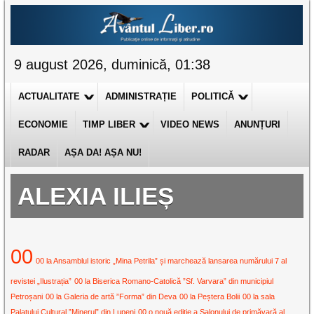
9 august 2026, duminică, 01:38
ACTUALITATE
ADMINISTRAȚIE
POLITICĂ
ECONOMIE
TIMP LIBER
VIDEO NEWS
ANUNȚURI
RADAR
AȘA DA! AȘA NU!
ALEXIA ILIEȘ
00
00 la Ansamblul istoric „Mina Petrila” și marchează lansarea numărului 7 al
revistei „Ilustrația”
00 la Biserica Romano-Catolică ”Sf. Varvara” din municipiul
Petroșani
00 la Galeria de artă ”Forma” din Deva
00 la Peștera Bolii
00 la sala
Palatului Cultural ”Minerul” din Lupeni
00 o nouă ediție a Salonului de primăvară al