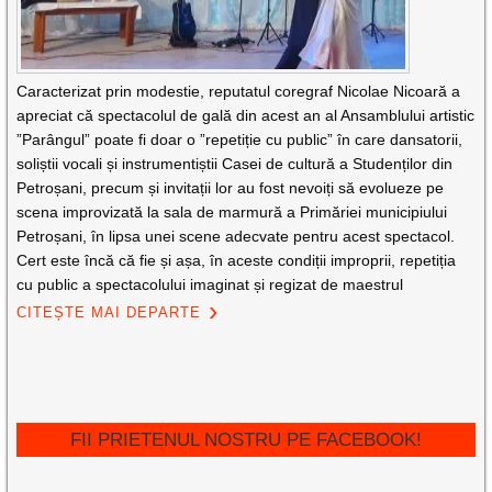
Caracterizat prin modestie, reputatul coregraf Nicolae Nicoară a
apreciat că spectacolul de gală din acest an al Ansamblului artistic
”Parângul” poate fi doar o ”repetiție cu public” în care dansatorii,
soliștii vocali și instrumentiștii Casei de cultură a Studenților din
Petroșani, precum și invitații lor au fost nevoiți să evolueze pe
scena improvizată la sala de marmură a Primăriei municipiului
Petroșani, în lipsa unei scene adecvate pentru acest spectacol.
Cert este încă că fie și așa, în aceste condiții improprii, repetiția
cu public a spectacolului imaginat și regizat de maestrul
CITEȘTE MAI DEPARTE
FII PRIETENUL NOSTRU PE FACEBOOK!