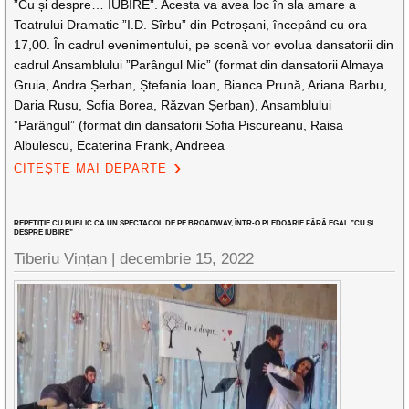
”Cu și despre… IUBIRE”. Acesta va avea loc în sla amare a
Teatrului Dramatic ”I.D. Sîrbu” din Petroșani, începând cu ora
17,00. În cadrul evenimentului, pe scenă vor evolua dansatorii din
cadrul Ansamblului ”Parângul Mic” (format din dansatorii Almaya
Gruia, Andra Șerban, Ștefania Ioan, Bianca Prună, Ariana Barbu,
Daria Rusu, Sofia Borea, Răzvan Șerban), Ansamblului
”Parângul” (format din dansatorii Sofia Piscureanu, Raisa
Albulescu, Ecaterina Frank, Andreea
CITEȘTE MAI DEPARTE
REPETIȚIE CU PUBLIC CA UN SPECTACOL DE PE BROADWAY, ÎNTR-O PLEDOARIE FĂRĂ EGAL ”CU ȘI
DESPRE IUBIRE”
Tiberiu Vințan |
decembrie 15, 2022