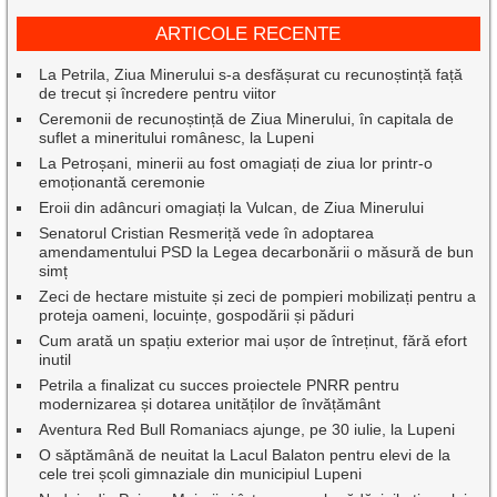
ARTICOLE RECENTE
La Petrila, Ziua Minerului s-a desfășurat cu recunoștință față
de trecut și încredere pentru viitor
Ceremonii de recunoștință de Ziua Minerului, în capitala de
suflet a mineritului românesc, la Lupeni
La Petroșani, minerii au fost omagiați de ziua lor printr-o
emoționantă ceremonie
Eroii din adâncuri omagiați la Vulcan, de Ziua Minerului
Senatorul Cristian Resmeriță vede în adoptarea
amendamentului PSD la Legea decarbonării o măsură de bun
simț
Zeci de hectare mistuite și zeci de pompieri mobilizați pentru a
proteja oameni, locuințe, gospodării și păduri
Cum arată un spațiu exterior mai ușor de întreținut, fără efort
inutil
Petrila a finalizat cu succes proiectele PNRR pentru
modernizarea și dotarea unităților de învățământ
Aventura Red Bull Romaniacs ajunge, pe 30 iulie, la Lupeni
O săptămână de neuitat la Lacul Balaton pentru elevi de la
cele trei școli gimnaziale din municipiul Lupeni