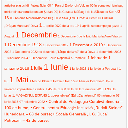
artiștilor plastici din Valea Jiului
00 în Parcul Eroilor din Vulcan
00 în zona vechiului puț
00-
minier din cartierul lupenean Ștefan
00) la Cetatea Mălăiești de la Sălașu de Sus
13
00; Antonia Morarul Alecsia Ilieș
00 la Sala „Liviu Oros” a Centrului Cultural
1
„Drăgan Muntean” Deva
1 aprilie 2022 de la ora 19
1 aprilie se scumpește gazul
1
1 Decembrie
August
1 Decembrie ( de la Iuliu Maniu la Aurel Vlaicu)
1 Decembrie 1918
1 Decembrie 2019
1 Decembrie 2017
1 Decembrie
2022
1 Decembrie 2022 se deschide „Târgul de iarnă” de la Deva
1 decembrie 2023
1 februarie
1
– 8 ianuarie 2024
1 Decembrie – Ziua Națională a României
1 Iunie
1 iulie
ianuarie 2018
1 Iunie 2025
1 Iunie de la Petroșani
1
1 Mai
leu
1 Mai pe Planeta Petrila a fost ”Ziua Minelor Deschise”
1% la
valoarea impozabila a cladirii.
1.450 lei
1.900 de lei de la 1 ianuarie 2018
1.900 lei
lunar
1. MAGAZINUL EXPANS
1. „de-a iubirea” (Ed. „Cameleonul”
03 noiembrie
07
• Centrul de Pedagogie Curativă Simeria –
iunie 2017
07 noiembrie 2022
100 de burse; • Centrul pentru Educație Incluzivă „Rudolf Steiner”
Hunedoara – 68 de burse; • Școala Generală „I. G. Duca”
Petroșani – 42 de burse.