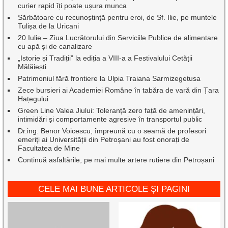
curier rapid îți poate ușura munca
Sărbătoare cu recunoștință pentru eroi, de Sf. Ilie, pe muntele
Tulișa de la Uricani
20 Iulie – Ziua Lucrătorului din Serviciile Publice de alimentare
cu apă și de canalizare
„Istorie și Tradiții” la ediția a VIII-a a Festivalului Cetății
Mălăiești
Patrimoniul fără frontiere la Ulpia Traiana Sarmizegetusa
Zece bursieri ai Academiei Române în tabăra de vară din Țara
Hațegului
Green Line Valea Jiului: Toleranță zero față de amenințări,
intimidări și comportamente agresive în transportul public
Dr.ing. Benor Voicescu, împreună cu o seamă de profesori
emeriți ai Universității din Petroșani au fost onorați de
Facultatea de Mine
Continuă asfaltările, pe mai multe artere rutiere din Petroșani
CELE MAI BUNE ARTICOLE ȘI PAGINI