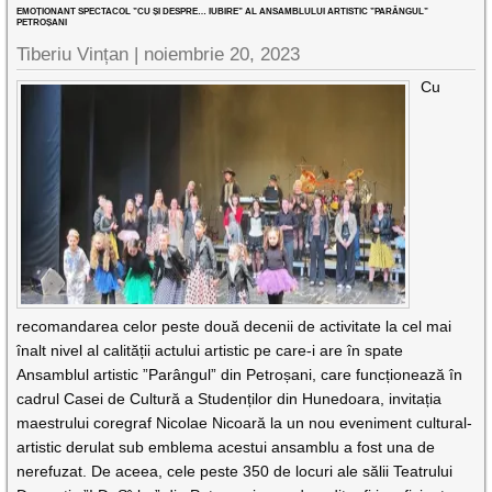
EMOȚIONANT SPECTACOL ”CU ȘI DESPRE… IUBIRE” AL ANSAMBLULUI ARTISTIC ”PARÂNGUL”
PETROȘANI
Tiberiu Vințan |
noiembrie 20, 2023
Cu
recomandarea celor peste două decenii de activitate la cel mai
înalt nivel al calității actului artistic pe care-i are în spate
Ansamblul artistic ”Parângul” din Petroșani, care funcționează în
cadrul Casei de Cultură a Studenților din Hunedoara, invitația
maestrului coregraf Nicolae Nicoară la un nou eveniment cultural-
artistic derulat sub emblema acestui ansamblu a fost una de
nerefuzat. De aceea, cele peste 350 de locuri ale sălii Teatrului