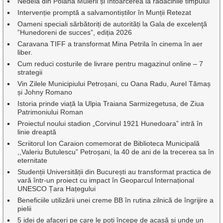
Nedeia din Poiana Muierii și întoarcerea la rădăcinile timpului
Intervenție promptă a salvamontiștilor în Munții Retezat
Oameni speciali sărbătoriți de autorități la Gala de excelenţă
”Hunedoreni de succes”, ediția 2026
Caravana TIFF a transformat Mina Petrila în cinema în aer
liber.
Cum reduci costurile de livrare pentru magazinul online – 7
strategii
Vin Zilele Municipiului Petroșani, cu Oana Radu, Aurel Tămaș
și Johny Romano
Istoria prinde viață la Ulpia Traiana Sarmizegetusa, de Ziua
Patrimoniului Roman
Proiectul noului stadion „Corvinul 1921 Hunedoara” intră în
linie dreaptă
Scriitorul Ion Caraion comemorat de Biblioteca Municipală
,,Valeriu Butulescu” Petroșani, la 40 de ani de la trecerea sa în
eternitate
Studenții Universității din București au transformat practica de
vară într-un proiect cu impact în Geoparcul Internațional
UNESCO Țara Hațegului
Beneficiile utilizării unei creme BB în rutina zilnică de îngrijire a
pielii
5 idei de afaceri pe care le poți începe de acasă și unde un