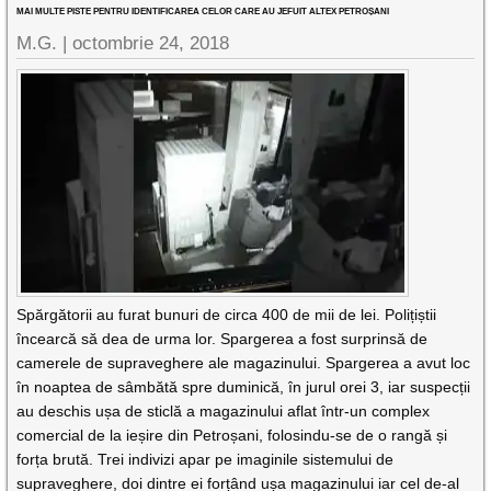
MAI MULTE PISTE PENTRU IDENTIFICAREA CELOR CARE AU JEFUIT ALTEX PETROȘANI
M.G. |
octombrie 24, 2018
Spărgătorii au furat bunuri de circa 400 de mii de lei. Polițiștii
încearcă să dea de urma lor. Spargerea a fost surprinsă de
camerele de supraveghere ale magazinului. Spargerea a avut loc
în noaptea de sâmbătă spre duminică, în jurul orei 3, iar suspecții
au deschis ușa de sticlă a magazinului aflat într-un complex
comercial de la ieșire din Petroșani, folosindu-se de o rangă și
forța brută. Trei indivizi apar pe imaginile sistemului de
supraveghere, doi dintre ei forțând ușa magazinului iar cel de-al