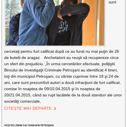
sunt
cercetaţi pentru furt calificat după ce au furat nu mai puţin de 26
de butelii de aragaz. Anchetatorii au reuşit să recupereze circa
un sfert din prejudiciu. „În urma cercetărilor efectuate, poliţiştii
Biroului de Investigaţii Criminale Petroşani au identificat 4 tineri,
toţi din municipiul Petroşani, cu vârste cuprinse între 18 şi 24 de
ani, care sunt prezumtivii autori a două infracţiuni de furt calificat,
comise în noaptea de 09/10.04.2015 şi în noaptea de
20/21.04.2015, când au rupt lacătele de la două standuri ale unor
societăţi comerciale,
CITEȘTE MAI DEPARTE
HOŢII DE LEMNE FAC RAVAGII ÎN PETROŞANI