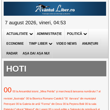
7 august 2026, vineri, 04:53
ACTUALITATE
ADMINISTRAȚIE
POLITICĂ
ECONOMIE
TIMP LIBER
VIDEO NEWS
ANUNȚURI
RADAR
AȘA DA! AȘA NU!
HOTI
00
00 la Ansamblul istoric „Mina Petrila” și marchează lansarea numărului 7 al
revistei „Ilustrația”
00 la Biserica Romano-Catolică ”Sf. Varvara” din municipiul
Petroșani
00 la Galeria de artă ”Forma” din Deva
00 la Peștera Bolii
00 la sala
Palatului Cultural ”Minerul” din Lupeni
00 o nouă ediție a Salonului de primăvară al