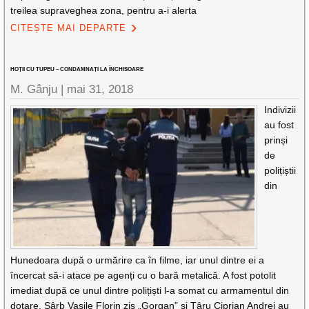
treilea supraveghea zona, pentru a-i alerta
CITEȘTE MAI DEPARTE
HOȚII CU TUPEU – CONDAMNAȚI LA ÎNCHISOARE
M. Gânju |
mai 31, 2018
Indivizii
au fost
prinși
de
polițiștii
din
Hunedoara după o urmărire ca în filme, iar unul dintre ei a
încercat să-i atace pe agenți cu o bară metalică. A fost potolit
imediat după ce unul dintre polițiști l-a somat cu armamentul din
dotare. Sârb Vasile Florin zis „Gorgan” și Ţâru Ciprian Andrei au