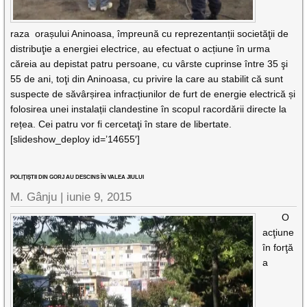
raza orașului Aninoasa, împreună cu reprezentanții societăţii de
distribuţie a energiei electrice, au efectuat o acțiune în urma
căreia au depistat patru persoane, cu vârste cuprinse între 35 şi
55 de ani, toţi din Aninoasa, cu privire la care au stabilit că sunt
suspecte de săvârșirea infracțiunilor de furt de energie electrică și
folosirea unei instalații clandestine în scopul racordării directe la
rețea. Cei patru vor fi cercetaţi în stare de libertate.
[slideshow_deploy id=’14655′]
POLIŢIŞTII DIN GORJ AU DESCINS ÎN VALEA JIULUI
M. Gânju |
iunie 9, 2015
O
acţiune
în forţă
a