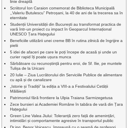
linie dreaptă
Scriitorul Ion Caraion comemorat de Biblioteca Municipală
,,Valeriu Butulescu” Petroșani, la 40 de ani de la trecerea sa în
eternitate
Studenții Universității din București au transformat practica de
vară într-un proiect cu impact în Geoparcul Internațional
UNESCO Țara Hațegului
Beneficiile utilizării unei creme BB în rutina zilnică de îngrijire a
pielii
5 idei de afaceri pe care le poți începe de acasă și unde un
curier rapid îți poate ușura munca
Sărbătoare cu recunoștință pentru eroi, de Sf. Ilie, pe muntele
Tulișa de la Uricani
20 Iulie – Ziua Lucrătorului din Serviciile Publice de alimentare
cu apă și de canalizare
„Istorie și Tradiții” la ediția a VIII-a a Festivalului Cetății
Mălăiești
Patrimoniul fără frontiere la Ulpia Traiana Sarmizegetusa
Zece bursieri ai Academiei Române în tabăra de vară din Țara
Hațegului
Green Line Valea Jiului: Toleranță zero față de amenințări,
intimidări și comportamente agresive în transportul public
Dr.ing. Benor Voicescu, împreună cu o seamă de profesori