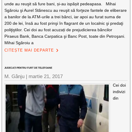
unde au reuşit să fure bani, și-au ispășit pedeapasa. Mihai
Sgăroiu şi Aurel Stănescu au reuşit să forţeze fantele de eliberare
a banilor de la ATM-urile a trei bănci, iar apoi au furat suma de
200 de lei, însă au fost prinşi în flagrant de un localnic şi predaţi
poliţiştilor. Cei doi au fost acuzați de prejudicierea băncilor
Piraeus Bank, Banca Carpatica şi Banc Post, toate din Petroşani.
Mihai Sgăroiu a
CITEȘTE MAI DEPARTE
JUDECAȚI PENTRU FURT DE TELEFOANE
M. Gânju |
martie 21, 2017
Cei doi
indivizi
din