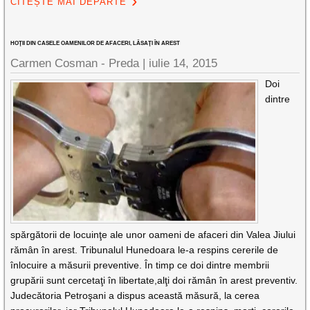
CITEȘTE MAI DEPARTE
HOŢII DIN CASELE OAMENILOR DE AFACERI, LĂSAŢI ÎN AREST
Carmen Cosman - Preda |
iulie 14, 2015
Doi
dintre
spărgătorii de locuinţe ale unor oameni de afaceri din Valea Jiului
rămân în arest. Tribunalul Hunedoara le-a respins cererile de
înlocuire a măsurii preventive. În timp ce doi dintre membrii
grupării sunt cercetaţi în libertate,alţi doi rămân în arest preventiv.
Judecătoria Petroşani a dispus această măsură, la cerea