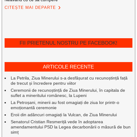
CITEȘTE MAI DEPARTE
FII PRIETENUL NOSTRU PE FACEBOOK!
ARTICOLE RECENTE
La Petrila, Ziua Minerului s-a desfășurat cu recunoștință față
de trecut și încredere pentru viitor
Ceremonii de recunoștință de Ziua Minerului, în capitala de
suflet a mineritului românesc, la Lupeni
La Petroșani, minerii au fost omagiați de ziua lor printr-o
emoționantă ceremonie
Eroii din adâncuri omagiați la Vulcan, de Ziua Minerului
Senatorul Cristian Resmeriță vede în adoptarea
amendamentului PSD la Legea decarbonării o măsură de bun
simț