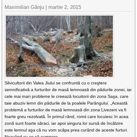
Maximilian Gânju |
martie 2, 2015
Silvicultorii din Valea Jiului se confruntă cu o creştere
semnificativă a furturilor de masă lemnoasă din pădurile zonei, iar
cele mai mari probleme le creează locuitorii din zona Saşa, care
taie abuziv lemn din pădurile de la poalele Parângului. „Această
problemă a furturilor de masă lemnoasă din zona Livezeni va fi
foarte greu rezolvată. În primul rând, romii care locuiesc în acea
zonă sunt foarte săraci, iar apoi singura lor sursă de încălzire
este lemnul aşa că nu vom scăpa prea curând de aceste furturi.
Neavând cu ce să cumpere