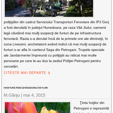
poliţiştilor din cadrul Serviciului Transporturi Feroviare din IPJ Gorj
a fost derulată în judeţul Hunedoara, pe raza Văii Jiului, oamenii
legii căutând mai mulţi suspecţi de furturi de pe infrastructura
feroviară. Razia s-a derulat încă de la primele ore ale dimineţii, în
zona Livezeni, anchetatorii având indicii că mai mulţi suspecţi de
furturi s-ar afla în cartierul Saşa din Petroşani. Trupele speciale
ale Jandarmeriei împreună cu poliţiştii au ridicat mai multe
persoane pe care le-au dus la sediul Poliţiei Petroşani pentru
cercetări.
CITEȘTE MAI DEPARTE
HOŢII FURĂ PÂNĂ ŞI RĂSADURILE DE FLORI
M.Gânju |
mai 4, 2015
Ţinta hoţilor din
Petroşani o reprezintă