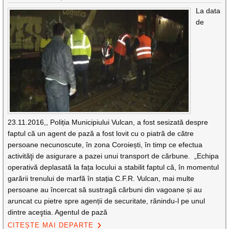
La data
de
23.11.2016,, Poliția Municipiului Vulcan, a fost sesizată despre
faptul că un agent de pază a fost lovit cu o piatră de către
persoane necunoscute, în zona Coroiești, în timp ce efectua
activităţi de asigurare a pazei unui transport de cărbune. „Echipa
operativă deplasată la fața locului a stabilit faptul că, în momentul
garării trenului de marfă în stația C.F.R. Vulcan, mai multe
persoane au încercat să sustragă cărbuni din vagoane și au
aruncat cu pietre spre agenții de securitate, rănindu-l pe unul
dintre aceştia. Agentul de pază
CITEȘTE MAI DEPARTE