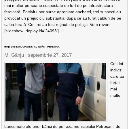
mai multor persoane suspectate de furt de pe infrastructura
feroviară. Potrivit unor surse apropiate anchetei, trei suspecți au
provocat un prejudiciu substanțial după ce au furat cabluri de pe
calea ferată. Cei trei au fost reținuți de polițişti. Vom reveni
[slideshow_deploy id=’24093′]
HOȚII DIN BANCOMATE ŞI-AU ISPĂŞIT PEDEAPSA
M. Gânju |
septembrie 27, 2017
Cei doi
indivizi
care au
forţat
mai
multe
bancomate ale unor bănci de pe raza municipiului Petroşani, de