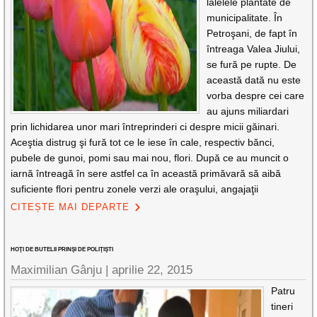
lalelele plantate de
municipalitate. În
Petroşani, de fapt în
întreaga Valea Jiului,
se fură pe rupte. De
această dată nu este
vorba despre cei care
au ajuns miliardari
prin lichidarea unor mari întreprinderi ci despre micii găinari.
Aceştia distrug şi fură tot ce le iese în cale, respectiv bănci,
pubele de gunoi, pomi sau mai nou, flori. După ce au muncit o
iarnă întreagă în sere astfel ca în această primăvară să aibă
suficiente flori pentru zonele verzi ale oraşului, angajaţii
CITEȘTE MAI DEPARTE
HOŢI DE BUTELII PRINŞI DE POLIŢIŞTI
Maximilian Gânju |
aprilie 22, 2015
Patru
tineri