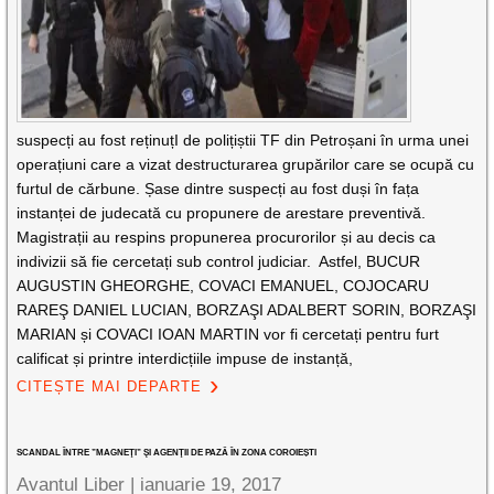
suspecți au fost reținuțI de polițiștii TF din Petroșani în urma unei
operațiuni care a vizat destructurarea grupărilor care se ocupă cu
furtul de cărbune. Șase dintre suspecți au fost duși în fața
instanței de judecată cu propunere de arestare preventivă.
Magistrații au respins propunerea procurorilor și au decis ca
indivizii să fie cercetați sub control judiciar. Astfel, BUCUR
AUGUSTIN GHEORGHE, COVACI EMANUEL, COJOCARU
RAREŞ DANIEL LUCIAN, BORZAŞI ADALBERT SORIN, BORZAŞI
MARIAN și COVACI IOAN MARTIN vor fi cercetați pentru furt
calificat și printre interdicțiile impuse de instanță,
CITEȘTE MAI DEPARTE
SCANDAL ÎNTRE ”MAGNEŢI” ŞI AGENŢII DE PAZĂ ÎN ZONA COROIEȘTI
Avantul Liber |
ianuarie 19, 2017