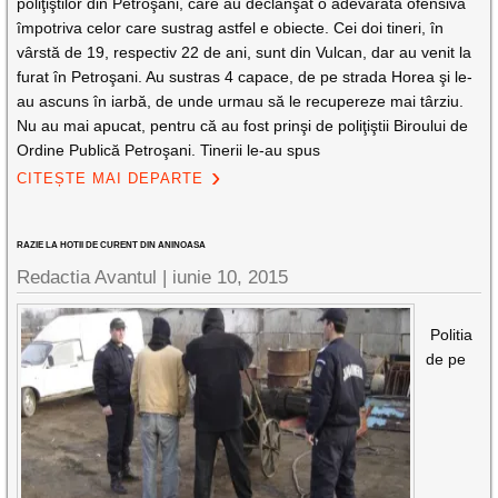
poliţiştilor din Petroşani, care au declanşat o adevărată ofensivă
împotriva celor care sustrag astfel e obiecte. Cei doi tineri, în
vârstă de 19, respectiv 22 de ani, sunt din Vulcan, dar au venit la
furat în Petroşani. Au sustras 4 capace, de pe strada Horea şi le-
au ascuns în iarbă, de unde urmau să le recupereze mai târziu.
Nu au mai apucat, pentru că au fost prinşi de poliţiştii Biroului de
Ordine Publică Petroşani. Tinerii le-au spus
CITEȘTE MAI DEPARTE
RAZIE LA HOTII DE CURENT DIN ANINOASA
Redactia Avantul
|
iunie 10, 2015
Politia
de pe