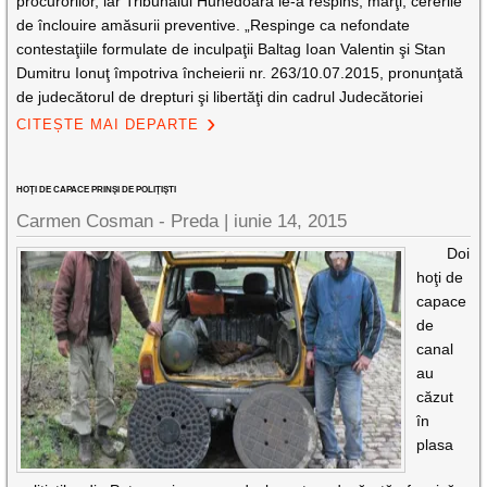
procurorilor, iar Tribunalul Hunedoara le-a respins, marţi, cererile
de înclouire amăsurii preventive. „Respinge ca nefondate
contestaţiile formulate de inculpaţii Baltag Ioan Valentin şi Stan
Dumitru Ionuţ împotriva încheierii nr. 263/10.07.2015, pronunţată
de judecătorul de drepturi şi libertăţi din cadrul Judecătoriei
CITEȘTE MAI DEPARTE
HOŢI DE CAPACE PRINŞI DE POLIŢIŞTI
Carmen Cosman - Preda |
iunie 14, 2015
Doi
hoţi de
capace
de
canal
au
căzut
în
plasa