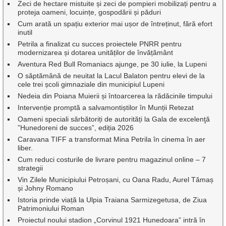
Zeci de hectare mistuite și zeci de pompieri mobilizați pentru a
proteja oameni, locuințe, gospodării și păduri
Cum arată un spațiu exterior mai ușor de întreținut, fără efort
inutil
Petrila a finalizat cu succes proiectele PNRR pentru
modernizarea și dotarea unităților de învățământ
Aventura Red Bull Romaniacs ajunge, pe 30 iulie, la Lupeni
O săptămână de neuitat la Lacul Balaton pentru elevi de la
cele trei școli gimnaziale din municipiul Lupeni
Nedeia din Poiana Muierii și întoarcerea la rădăcinile timpului
Intervenție promptă a salvamontiștilor în Munții Retezat
Oameni speciali sărbătoriți de autorități la Gala de excelenţă
”Hunedoreni de succes”, ediția 2026
Caravana TIFF a transformat Mina Petrila în cinema în aer
liber.
Cum reduci costurile de livrare pentru magazinul online – 7
strategii
Vin Zilele Municipiului Petroșani, cu Oana Radu, Aurel Tămaș
și Johny Romano
Istoria prinde viață la Ulpia Traiana Sarmizegetusa, de Ziua
Patrimoniului Roman
Proiectul noului stadion „Corvinul 1921 Hunedoara” intră în