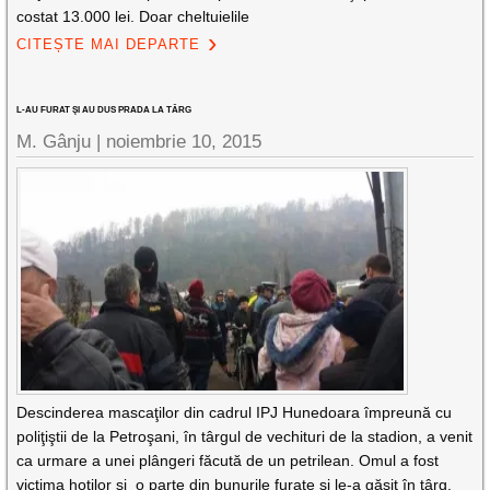
costat 13.000 lei. Doar cheltuielile
CITEȘTE MAI DEPARTE
L-AU FURAT ŞI AU DUS PRADA LA TÂRG
M. Gânju |
noiembrie 10, 2015
Descinderea mascaţilor din cadrul IPJ Hunedoara împreună cu
poliţiştii de la Petroşani, în târgul de vechituri de la stadion, a venit
ca urmare a unei plângeri făcută de un petrilean. Omul a fost
victima hoţilor şi o parte din bunurile furate şi le-a găsit în târg.