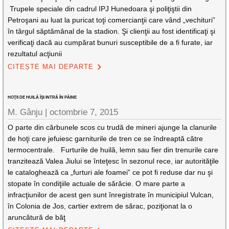
Trupele speciale din cadrul IPJ Hunedoara şi poliţiştii din
Petroşani au luat la puricat toţi comercianţii care vând „vechituri”
în târgul săptămânal de la stadion. Şi clienţii au fost identificaţi şi
verificaţi dacă au cumpărat bunuri susceptibile de a fi furate, iar
rezultatul acţiunii
CITEȘTE MAI DEPARTE
HOŢII DE HUILĂ ÎŞI INTRĂ ÎN PÂINE
M. Gânju |
octombrie 7, 2015
O parte din cărbunele scos cu trudă de mineri ajunge la clanurile
de hoţi care jefuiesc garniturile de tren ce se îndreaptă către
termocentrale. Furturile de huilă, lemn sau fier din trenurile care
tranzitează Valea Jiului se înteţesc în sezonul rece, iar autorităţile
le cataloghează ca „furturi ale foamei” ce pot fi reduse dar nu şi
stopate în condiţiile actuale de sărăcie. O mare parte a
infracţiunilor de acest gen sunt înregistrate în municipiul Vulcan,
în Colonia de Jos, cartier extrem de sărac, poziţionat la o
aruncătură de băţ