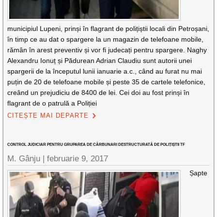
municipiul Lupeni, prinși în flagrant de polițiștii locali din Petroșani,
în timp ce au dat o spargere la un magazin de telefoane mobile,
rămân în arest preventiv și vor fi judecați pentru spargere. Naghy
Alexandru Ionuț și Pădurean Adrian Claudiu sunt autorii unei
spargerii de la începutul lunii ianuarie a.c., când au furat nu mai
puțin de 20 de telefoane mobile și peste 35 de cartele telefonice,
creând un prejudiciu de 8400 de lei. Cei doi au fost prinși în
flagrant de o patrulă a Poliției
CITEȘTE MAI DEPARTE
CONTROL JUDICIAR PENTRU GRUPAREA DE CĂRBUNARI DESTRUCTURATĂ DE POLIȚIȘTII TF
M. Gânju |
februarie 9, 2017
Șapte