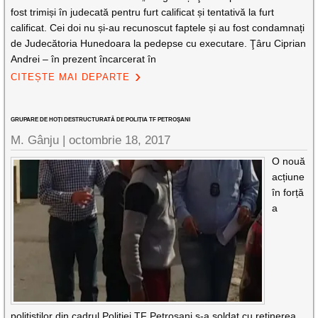
fost trimiși în judecată pentru furt calificat și tentativă la furt
calificat. Cei doi nu și-au recunoscut faptele și au fost condamnați
de Judecătoria Hunedoara la pedepse cu executare. Ţâru Ciprian
Andrei – în prezent încarcerat în
CITEȘTE MAI DEPARTE
GRUPARE DE HOȚI DESTRUCTURATĂ DE POLIȚIA TF PETROŞANI
M. Gânju |
octombrie 18, 2017
O nouă
acțiune
în forță
a
polițiştilor din cadrul Poliției TF Petroşani s-a soldat cu reținerea