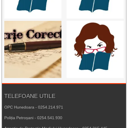
TELEFOANE UTILE
OPC Hunedoara - 0254.214.971
Poliția Petroșani - 0254.541.930