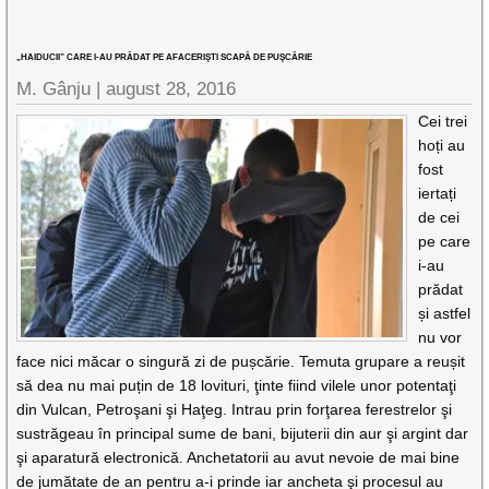
„HAIDUCII” CARE I-AU PRĂDAT PE AFACERIŞTI SCAPĂ DE PUŞCĂRIE
M. Gânju |
august 28, 2016
Cei trei
hoți au
fost
iertați
de cei
pe care
i-au
prădat
și astfel
nu vor
face nici măcar o singură zi de pușcărie. Temuta grupare a reușit
să dea nu mai puțin de 18 lovituri, ţinte fiind vilele unor potentaţi
din Vulcan, Petroşani şi Haţeg. Intrau prin forţarea ferestrelor şi
sustrăgeau în principal sume de bani, bijuterii din aur şi argint dar
şi aparatură electronică. Anchetatorii au avut nevoie de mai bine
de jumătate de an pentru a-i prinde iar ancheta şi procesul au