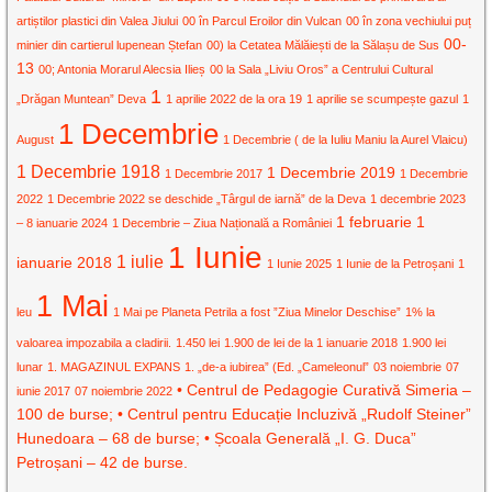
artiștilor plastici din Valea Jiului
00 în Parcul Eroilor din Vulcan
00 în zona vechiului puț
00-
minier din cartierul lupenean Ștefan
00) la Cetatea Mălăiești de la Sălașu de Sus
13
00; Antonia Morarul Alecsia Ilieș
00 la Sala „Liviu Oros” a Centrului Cultural
1
„Drăgan Muntean” Deva
1 aprilie 2022 de la ora 19
1 aprilie se scumpește gazul
1
1 Decembrie
August
1 Decembrie ( de la Iuliu Maniu la Aurel Vlaicu)
1 Decembrie 1918
1 Decembrie 2019
1 Decembrie 2017
1 Decembrie
2022
1 Decembrie 2022 se deschide „Târgul de iarnă” de la Deva
1 decembrie 2023
1 februarie
1
– 8 ianuarie 2024
1 Decembrie – Ziua Națională a României
1 Iunie
1 iulie
ianuarie 2018
1 Iunie 2025
1 Iunie de la Petroșani
1
1 Mai
leu
1 Mai pe Planeta Petrila a fost ”Ziua Minelor Deschise”
1% la
valoarea impozabila a cladirii.
1.450 lei
1.900 de lei de la 1 ianuarie 2018
1.900 lei
lunar
1. MAGAZINUL EXPANS
1. „de-a iubirea” (Ed. „Cameleonul”
03 noiembrie
07
• Centrul de Pedagogie Curativă Simeria –
iunie 2017
07 noiembrie 2022
100 de burse; • Centrul pentru Educație Incluzivă „Rudolf Steiner”
Hunedoara – 68 de burse; • Școala Generală „I. G. Duca”
Petroșani – 42 de burse.