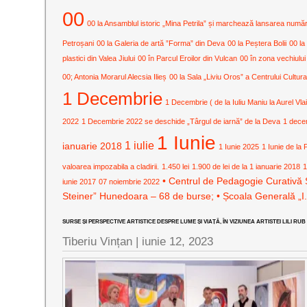
00
00 la Ansamblul istoric „Mina Petrila” și marchează lansarea numărulu
Petroșani
00 la Galeria de artă ”Forma” din Deva
00 la Peștera Bolii
00 la
plastici din Valea Jiului
00 în Parcul Eroilor din Vulcan
00 în zona vechiului
00; Antonia Morarul Alecsia Ilieș
00 la Sala „Liviu Oros” a Centrului Cult
1 Decembrie
1 Decembrie ( de la Iuliu Maniu la Aurel Vla
2022
1 Decembrie 2022 se deschide „Târgul de iarnă” de la Deva
1 dece
1 Iunie
1 iulie
ianuarie 2018
1 Iunie 2025
1 Iunie de la 
valoarea impozabila a cladirii.
1.450 lei
1.900 de lei de la 1 ianuarie 2018
1
• Centrul de Pedagogie Curativă 
iunie 2017
07 noiembrie 2022
Steiner” Hunedoara – 68 de burse; • Școala Generală „I
SURSE ȘI PERSPECTIVE ARTISTICE DESPRE LUME ȘI VIAȚĂ, ÎN VIZIUNEA ARTISTEI LILI RUB
Tiberiu Vințan |
iunie 12, 2023