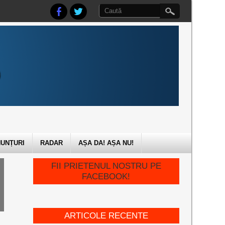
UNȚURI
RADAR
AȘA DA! AȘA NU!
FII PRIETENUL NOSTRU PE
FACEBOOK!
ARTICOLE RECENTE