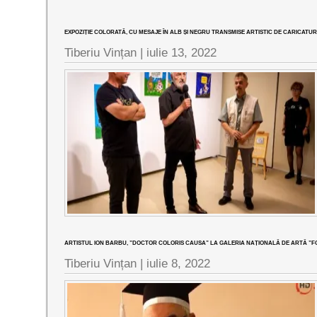
EXPOZIȚIE COLORATĂ, CU MESAJE ÎN ALB ȘI NEGRU TRANSMISE ARTISTIC DE CARICAT
Tiberiu Vințan |
iulie 13, 2022
ARTISTUL ION BARBU, ”DOCTOR COLORIS CAUSA” LA GALERIA NAȚIONALĂ DE ARTĂ ”F
Tiberiu Vințan |
iulie 8, 2022