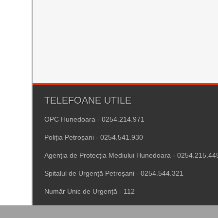
TELEFOANE UTILE
OPC Hunedoara - 0254.214.971
Poliția Petroșani - 0254.541.930
Agenția de Protecția Mediului Hunedoara - 0254.215.44
Spitalul de Urgență Petroșani - 0254.544.321
Număr Unic de Urgență - 112