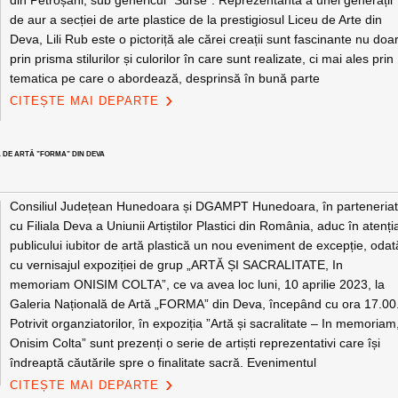
din Petroșani, sub genericul ”Surse”. Reprezentantă a unei generații
de aur a secției de arte plastice de la prestigiosul Liceu de Arte din
Deva, Lili Rub este o pictoriță ale cărei creații sunt fascinante nu doa
prin prisma stilurilor și culorilor în care sunt realizate, ci mai ales prin
tematica pe care o abordează, desprinsă în bună parte
CITEȘTE MAI DEPARTE
Ă DE ARTĂ ”FORMA” DIN DEVA
Consiliul Județean Hunedoara și DGAMPT Hunedoara, în parteneria
cu Filiala Deva a Uniunii Artiștilor Plastici din România, aduc în atenți
publicului iubitor de artă plastică un nou eveniment de excepție, odat
cu vernisajul expoziției de grup „ARTĂ ȘI SACRALITATE, In
memoriam ONISIM COLTA”, ce va avea loc luni, 10 aprilie 2023, la
Galeria Națională de Artă „FORMA” din Deva, începând cu ora 17.00
Potrivit organziatorilor, în expoziția ”Artă și sacralitate – In memoriam
Onisim Colta” sunt prezenți o serie de artiști reprezentativi care își
îndreaptă căutările spre o finalitate sacră. Evenimentul
CITEȘTE MAI DEPARTE