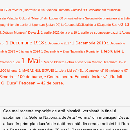
i 7 al revistei „Ilustrația”
00 la Biserica Romano-Catolică ”Sf. Varvara” din municipiul
 sala Palatului Cultural ”Minerul” din Lupeni
00 o nouă ediție a Salonului de primăvară al artiștil
00-13
 puț minier din cartierul lupenean Ștefan
00) la Cetatea Mălăiești de la Sălașu de Sus
1
ural „Drăgan Muntean” Deva
1 aprilie 2022 de la ora 19
1 aprilie se scumpește gazul
1 Augu
1 Decembrie 1918
1 Decembrie 2019
icu)
1 Decembrie 2017
1 Decembrie
1 februarie
1
mbrie 2023 – 8 ianuarie 2024
1 Decembrie – Ziua Națională a României
1 Mai
Petroșani
1 leu
1 Mai pe Planeta Petrila a fost ”Ziua Minelor Deschise”
1% la
.900 lei lunar
1. MAGAZINUL EXPANS
1. „de-a iubirea” (Ed. „Cameleonul”
03 noiembrie
07
Simeria – 100 de burse; • Centrul pentru Educație Incluzivă „Rudolf
. G. Duca” Petroșani – 42 de burse.
Cea mai recentă expoziție de artă plastică, vernisată la finalul
săptămânii la Galeria Națională de Artă ”Forma” din municipiul Deva,
aduce în prim-plan lucrări de dată recentă din creația artistei Lili Rub