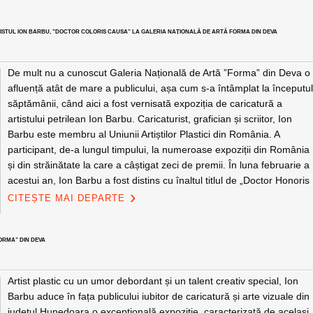
URISTUL ION BARBU, ”DOCTOR COLORIS CAUSA” LA GALERIA NAȚIONALĂ DE ARTĂ FORMA DIN DEVA
De mult nu a cunoscut Galeria Națională de Artă ”Forma” din Deva o
afluență atât de mare a publicului, așa cum s-a întâmplat la începutu
săptămânii, când aici a fost vernisată expoziția de caricatură a
artistului petrilean Ion Barbu. Caricaturist, grafician și scriitor, Ion
Barbu este membru al Uniunii Artiștilor Plastici din România. A
participant, de-a lungul timpului, la numeroase expoziții din România
și din străinătate la care a câștigat zeci de premii. În luna februarie a
acestui an, Ion Barbu a fost distins cu înaltul titlul de „Doctor Honoris
CITEȘTE MAI DEPARTE
ORMA” DIN DEVA
Artist plastic cu un umor debordant și un talent creativ special, Ion
Barbu aduce în fața publicului iubitor de caricatură și arte vizuale din
județul Hunedoara o excepțională expoziție, caracterizată de același