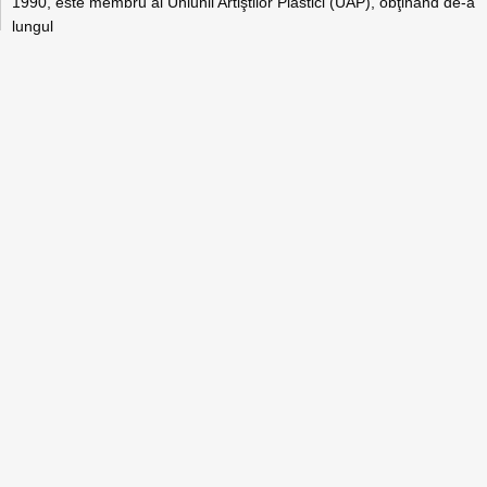
1990, este membru al Uniunii Artiştilor Plastici (UAP), obţinând de-a
lungul