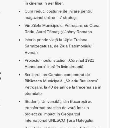
în cinema în aer liber.
Cum reduci costurile de livrare pentru
r
magazinul online – 7 strategii
Vin Zilele Municipiului Petroșani, cu Oana
Radu, Aurel Tămaș și Johny Romano
Istoria prinde viață la Ulpia Traiana
Sarmizegetusa, de Ziua Patrimoniului
Roman
Proiectul noului stadion „Corvinul 1921
t
Hunedoara” intră în linie dreaptă
a
Scriitorul Ion Caraion comemorat de
ă
Biblioteca Municipală ,,Valeriu Butulescu”
Petroșani, la 40 de ani de la trecerea sa în
eternitate
.
Studenții Universității din București au
,
transformat practica de vară într-un
proiect cu impact în Geoparcul
Internațional UNESCO Țara Hațegului