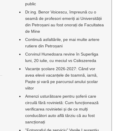
public
Dr.ing. Benor Voicescu, împreună cu o
seamă de profesori emeriți ai Universității
n
din Petroșani au fost onorați de Facultatea
de Mine
Continuă asfaltările, pe mai multe artere
rutiere din Petroșani
Corvinul Hunedoara revine în Superliga
luni, 20 iulie, cu meciul vs Csikszereda
Vacanțe școlare 2026-2027: Când vor
avea elevii vacanțele de toamnă, iarnă,
Paște și vară pe parcursul anului școlar
viitor
Amenzi usturătoare pentru șoferii care
,
circulă fără rovinietă: Cum funcționează
i
verificarea rovinietei și de ce mulți
conducători auto află târziu că au fost
sancționați
”Fotograful de serviciu” Vasile Laurențiu