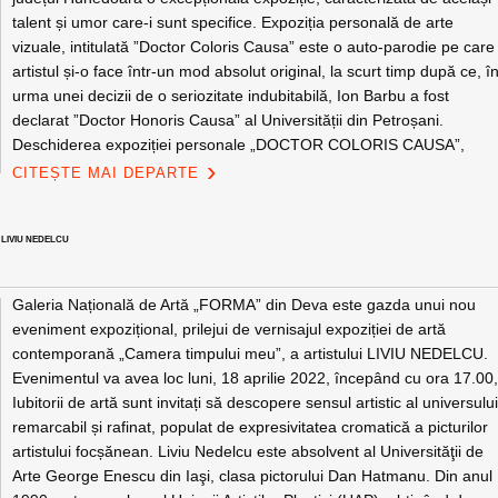
talent și umor care-i sunt specifice. Expoziția personală de arte
vizuale, intitulată ”Doctor Coloris Causa” este o auto-parodie pe care
artistul și-o face într-un mod absolut original, la scurt timp după ce, î
urma unei decizii de o seriozitate indubitabilă, Ion Barbu a fost
declarat ”Doctor Honoris Causa” al Universității din Petroșani.
Deschiderea expoziției personale „DOCTOR COLORIS CAUSA”,
CITEȘTE MAI DEPARTE
 LIVIU NEDELCU
Galeria Națională de Artă „FORMA” din Deva este gazda unui nou
eveniment expozițional, prilejui de vernisajul expoziției de artă
contemporană „Camera timpului meu”, a artistului LIVIU NEDELCU.
Evenimentul va avea loc luni, 18 aprilie 2022, începând cu ora 17.00
Iubitorii de artă sunt invitați să descopere sensul artistic al universulu
remarcabil și rafinat, populat de expresivitatea cromatică a picturilor
artistului focșănean. Liviu Nedelcu este absolvent al Universităţii de
Arte George Enescu din Iaşi, clasa pictorului Dan Hatmanu. Din anul