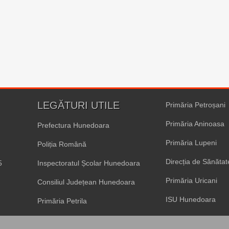
LEGĂTURI UTILE
Primăria Petroșani
Primăria Aninoasa
Prefectura Hunedoara
Primăria Lupeni
Poliția Română
Direcția de Sănăta
5
Inspectoratul Școlar Hunedoara
Primăria Uricani
Consiliul Județean Hunedoara
ISU Hunedoara
Primăria Petrila
Primăria Vulcan