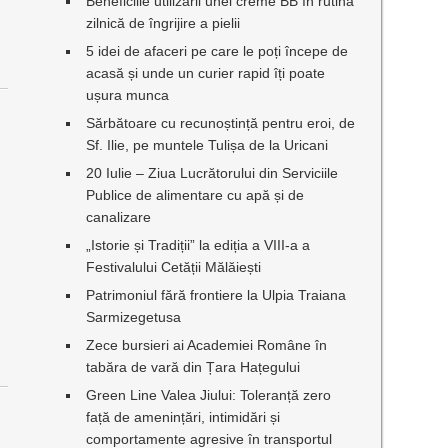
Beneficiile utilizării unei creme BB în rutina
zilnică de îngrijire a pielii
5 idei de afaceri pe care le poți începe de
acasă și unde un curier rapid îți poate
ușura munca
Sărbătoare cu recunoștință pentru eroi, de
l
Sf. Ilie, pe muntele Tulișa de la Uricani
20 Iulie – Ziua Lucrătorului din Serviciile
Publice de alimentare cu apă și de
canalizare
„Istorie și Tradiții” la ediția a VIII-a a
Festivalului Cetății Mălăiești
Patrimoniul fără frontiere la Ulpia Traiana
Sarmizegetusa
Zece bursieri ai Academiei Române în
tabăra de vară din Țara Hațegului
Green Line Valea Jiului: Toleranță zero
față de amenințări, intimidări și
comportamente agresive în transportul