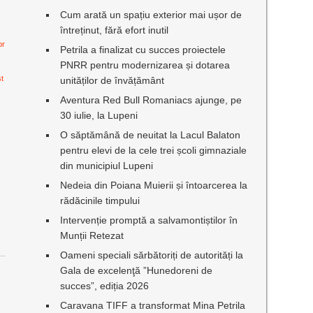
Cum arată un spațiu exterior mai ușor de
întreținut, fără efort inutil
or
Petrila a finalizat cu succes proiectele
PNRR pentru modernizarea și dotarea
st
unităților de învățământ
Aventura Red Bull Romaniacs ajunge, pe
30 iulie, la Lupeni
O săptămână de neuitat la Lacul Balaton
pentru elevi de la cele trei școli gimnaziale
din municipiul Lupeni
Nedeia din Poiana Muierii și întoarcerea la
rădăcinile timpului
Intervenție promptă a salvamontiștilor în
Munții Retezat
Oameni speciali sărbătoriți de autorități la
Gala de excelenţă ”Hunedoreni de
succes”, ediția 2026
Caravana TIFF a transformat Mina Petrila