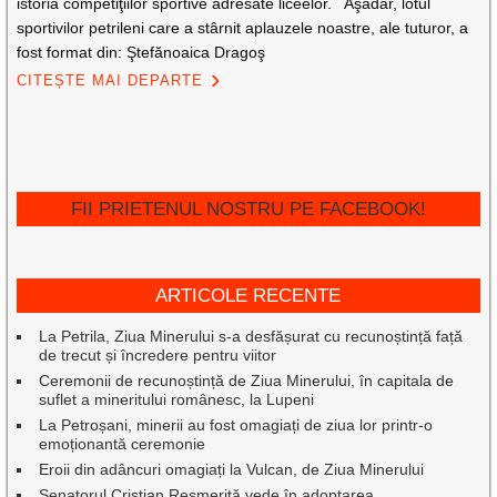
istoria competiţiilor sportive adresate liceelor. Aşadar, lotul
sportivilor petrileni care a stârnit aplauzele noastre, ale tuturor, a
fost format din: Ştefănoaica Dragoş
CITEȘTE MAI DEPARTE
FII PRIETENUL NOSTRU PE FACEBOOK!
ARTICOLE RECENTE
La Petrila, Ziua Minerului s-a desfășurat cu recunoștință față
de trecut și încredere pentru viitor
Ceremonii de recunoștință de Ziua Minerului, în capitala de
suflet a mineritului românesc, la Lupeni
La Petroșani, minerii au fost omagiați de ziua lor printr-o
emoționantă ceremonie
Eroii din adâncuri omagiați la Vulcan, de Ziua Minerului
Senatorul Cristian Resmeriță vede în adoptarea