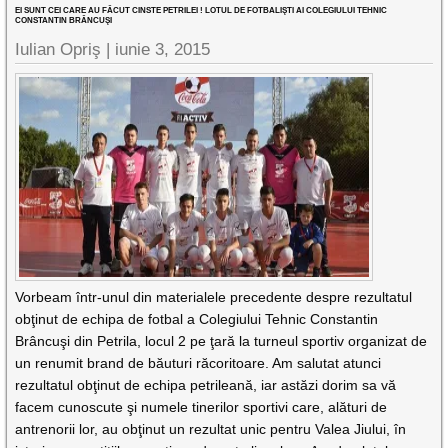
EI SUNT CEI CARE AU FĂCUT CINSTE PETRILEI ! LOTUL DE FOTBALIŞTI AI COLEGIULUI TEHNIC
CONSTANTIN BRÂNCUŞI
Iulian Opriş |
iunie 3, 2015
Vorbeam într-unul din materialele precedente despre rezultatul
obţinut de echipa de fotbal a Colegiului Tehnic Constantin
Brâncuşi din Petrila, locul 2 pe ţară la turneul sportiv organizat de
un renumit brand de băuturi răcoritoare. Am salutat atunci
rezultatul obţinut de echipa petrileană, iar astăzi dorim sa vă
facem cunoscute şi numele tinerilor sportivi care, alături de
antrenorii lor, au obţinut un rezultat unic pentru Valea Jiului, în