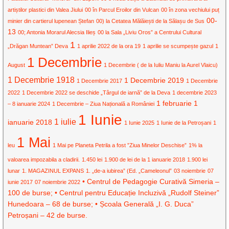
artiștilor plastici din Valea Jiului
00 în Parcul Eroilor din Vulcan
00 în zona vechiului puț
00-
minier din cartierul lupenean Ștefan
00) la Cetatea Mălăiești de la Sălașu de Sus
13
00; Antonia Morarul Alecsia Ilieș
00 la Sala „Liviu Oros” a Centrului Cultural
1
„Drăgan Muntean” Deva
1 aprilie 2022 de la ora 19
1 aprilie se scumpește gazul
1
1 Decembrie
August
1 Decembrie ( de la Iuliu Maniu la Aurel Vlaicu)
1 Decembrie 1918
1 Decembrie 2019
1 Decembrie 2017
1 Decembrie
2022
1 Decembrie 2022 se deschide „Târgul de iarnă” de la Deva
1 decembrie 2023
1 februarie
1
– 8 ianuarie 2024
1 Decembrie – Ziua Națională a României
1 Iunie
1 iulie
ianuarie 2018
1 Iunie 2025
1 Iunie de la Petroșani
1
1 Mai
leu
1 Mai pe Planeta Petrila a fost ”Ziua Minelor Deschise”
1% la
valoarea impozabila a cladirii.
1.450 lei
1.900 de lei de la 1 ianuarie 2018
1.900 lei
lunar
1. MAGAZINUL EXPANS
1. „de-a iubirea” (Ed. „Cameleonul”
03 noiembrie
07
• Centrul de Pedagogie Curativă Simeria –
iunie 2017
07 noiembrie 2022
100 de burse; • Centrul pentru Educație Incluzivă „Rudolf Steiner”
Hunedoara – 68 de burse; • Școala Generală „I. G. Duca”
Petroșani – 42 de burse.