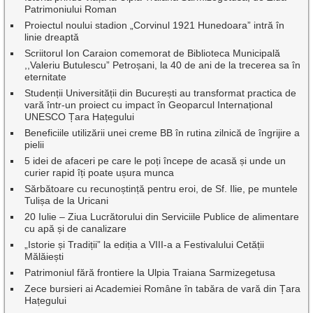
Patrimoniului Roman
Proiectul noului stadion „Corvinul 1921 Hunedoara” intră în
linie dreaptă
Scriitorul Ion Caraion comemorat de Biblioteca Municipală
,,Valeriu Butulescu” Petroșani, la 40 de ani de la trecerea sa în
eternitate
Studenții Universității din București au transformat practica de
vară într-un proiect cu impact în Geoparcul Internațional
UNESCO Țara Hațegului
Beneficiile utilizării unei creme BB în rutina zilnică de îngrijire a
pielii
5 idei de afaceri pe care le poți începe de acasă și unde un
curier rapid îți poate ușura munca
Sărbătoare cu recunoștință pentru eroi, de Sf. Ilie, pe muntele
Tulișa de la Uricani
20 Iulie – Ziua Lucrătorului din Serviciile Publice de alimentare
cu apă și de canalizare
„Istorie și Tradiții” la ediția a VIII-a a Festivalului Cetății
Mălăiești
Patrimoniul fără frontiere la Ulpia Traiana Sarmizegetusa
Zece bursieri ai Academiei Române în tabăra de vară din Țara
Hațegului