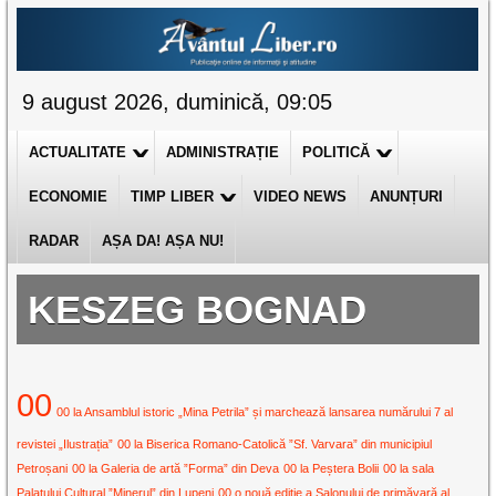
9 august 2026, duminică, 09:05
ACTUALITATE
ADMINISTRAȚIE
POLITICĂ
ECONOMIE
TIMP LIBER
VIDEO NEWS
ANUNȚURI
RADAR
AȘA DA! AȘA NU!
KESZEG BOGNAD
00
00 la Ansamblul istoric „Mina Petrila” și marchează lansarea numărului 7 al
revistei „Ilustrația”
00 la Biserica Romano-Catolică ”Sf. Varvara” din municipiul
Petroșani
00 la Galeria de artă ”Forma” din Deva
00 la Peștera Bolii
00 la sala
Palatului Cultural ”Minerul” din Lupeni
00 o nouă ediție a Salonului de primăvară al