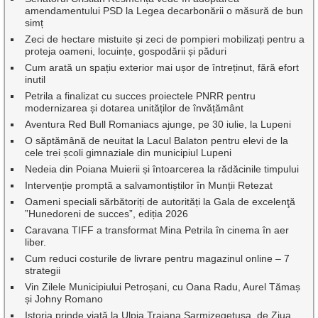
amendamentului PSD la Legea decarbonării o măsură de bun
simț
Zeci de hectare mistuite și zeci de pompieri mobilizați pentru a
proteja oameni, locuințe, gospodării și păduri
Cum arată un spațiu exterior mai ușor de întreținut, fără efort
inutil
Petrila a finalizat cu succes proiectele PNRR pentru
modernizarea și dotarea unităților de învățământ
Aventura Red Bull Romaniacs ajunge, pe 30 iulie, la Lupeni
O săptămână de neuitat la Lacul Balaton pentru elevi de la
cele trei școli gimnaziale din municipiul Lupeni
Nedeia din Poiana Muierii și întoarcerea la rădăcinile timpului
Intervenție promptă a salvamontiștilor în Munții Retezat
Oameni speciali sărbătoriți de autorități la Gala de excelenţă
”Hunedoreni de succes”, ediția 2026
Caravana TIFF a transformat Mina Petrila în cinema în aer
liber.
Cum reduci costurile de livrare pentru magazinul online – 7
strategii
Vin Zilele Municipiului Petroșani, cu Oana Radu, Aurel Tămaș
și Johny Romano
Istoria prinde viață la Ulpia Traiana Sarmizegetusa, de Ziua