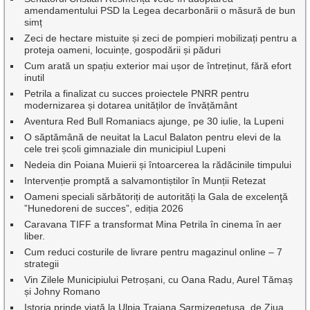
amendamentului PSD la Legea decarbonării o măsură de bun
simț
Zeci de hectare mistuite și zeci de pompieri mobilizați pentru a
proteja oameni, locuințe, gospodării și păduri
Cum arată un spațiu exterior mai ușor de întreținut, fără efort
inutil
Petrila a finalizat cu succes proiectele PNRR pentru
modernizarea și dotarea unităților de învățământ
Aventura Red Bull Romaniacs ajunge, pe 30 iulie, la Lupeni
O săptămână de neuitat la Lacul Balaton pentru elevi de la
cele trei școli gimnaziale din municipiul Lupeni
Nedeia din Poiana Muierii și întoarcerea la rădăcinile timpului
Intervenție promptă a salvamontiștilor în Munții Retezat
Oameni speciali sărbătoriți de autorități la Gala de excelenţă
”Hunedoreni de succes”, ediția 2026
Caravana TIFF a transformat Mina Petrila în cinema în aer
liber.
Cum reduci costurile de livrare pentru magazinul online – 7
strategii
Vin Zilele Municipiului Petroșani, cu Oana Radu, Aurel Tămaș
și Johny Romano
Istoria prinde viață la Ulpia Traiana Sarmizegetusa, de Ziua