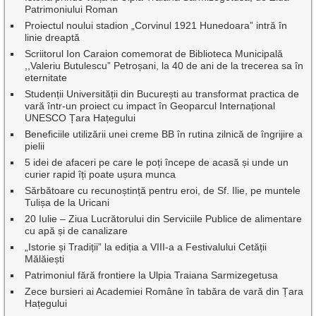
Patrimoniului Roman
Proiectul noului stadion „Corvinul 1921 Hunedoara” intră în
linie dreaptă
Scriitorul Ion Caraion comemorat de Biblioteca Municipală
,,Valeriu Butulescu” Petroșani, la 40 de ani de la trecerea sa în
eternitate
Studenții Universității din București au transformat practica de
vară într-un proiect cu impact în Geoparcul Internațional
UNESCO Țara Hațegului
Beneficiile utilizării unei creme BB în rutina zilnică de îngrijire a
pielii
5 idei de afaceri pe care le poți începe de acasă și unde un
curier rapid îți poate ușura munca
Sărbătoare cu recunoștință pentru eroi, de Sf. Ilie, pe muntele
Tulișa de la Uricani
20 Iulie – Ziua Lucrătorului din Serviciile Publice de alimentare
cu apă și de canalizare
„Istorie și Tradiții” la ediția a VIII-a a Festivalului Cetății
Mălăiești
Patrimoniul fără frontiere la Ulpia Traiana Sarmizegetusa
Zece bursieri ai Academiei Române în tabăra de vară din Țara
Hațegului