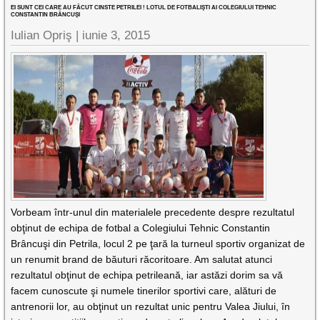
EI SUNT CEI CARE AU FĂCUT CINSTE PETRILEI ! LOTUL DE FOTBALIŞTI AI COLEGIULUI TEHNIC
CONSTANTIN BRÂNCUŞI
Iulian Opriş |
iunie 3, 2015
Vorbeam într-unul din materialele precedente despre rezultatul
obţinut de echipa de fotbal a Colegiului Tehnic Constantin
Brâncuşi din Petrila, locul 2 pe ţară la turneul sportiv organizat de
un renumit brand de băuturi răcoritoare. Am salutat atunci
rezultatul obţinut de echipa petrileană, iar astăzi dorim sa vă
facem cunoscute şi numele tinerilor sportivi care, alături de
antrenorii lor, au obţinut un rezultat unic pentru Valea Jiului, în