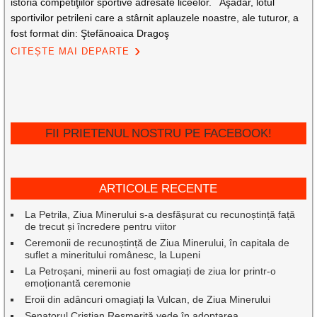
istoria competiţiilor sportive adresate liceelor. Aşadar, lotul
sportivilor petrileni care a stârnit aplauzele noastre, ale tuturor, a
fost format din: Ştefănoaica Dragoş
CITEȘTE MAI DEPARTE
FII PRIETENUL NOSTRU PE FACEBOOK!
ARTICOLE RECENTE
La Petrila, Ziua Minerului s-a desfășurat cu recunoștință față
de trecut și încredere pentru viitor
Ceremonii de recunoștință de Ziua Minerului, în capitala de
suflet a mineritului românesc, la Lupeni
La Petroșani, minerii au fost omagiați de ziua lor printr-o
emoționantă ceremonie
Eroii din adâncuri omagiați la Vulcan, de Ziua Minerului
Senatorul Cristian Resmeriță vede în adoptarea