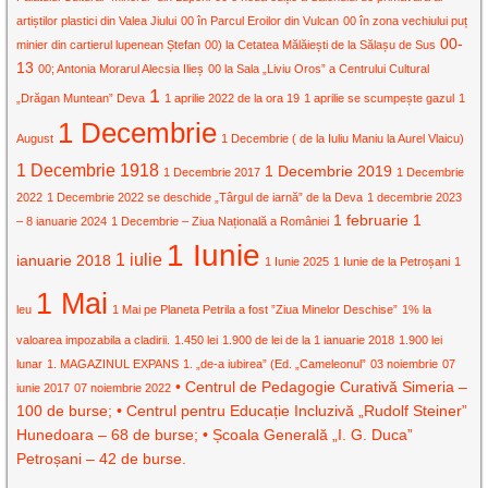
artiștilor plastici din Valea Jiului
00 în Parcul Eroilor din Vulcan
00 în zona vechiului puț
00-
minier din cartierul lupenean Ștefan
00) la Cetatea Mălăiești de la Sălașu de Sus
13
00; Antonia Morarul Alecsia Ilieș
00 la Sala „Liviu Oros” a Centrului Cultural
1
„Drăgan Muntean” Deva
1 aprilie 2022 de la ora 19
1 aprilie se scumpește gazul
1
1 Decembrie
August
1 Decembrie ( de la Iuliu Maniu la Aurel Vlaicu)
1 Decembrie 1918
1 Decembrie 2019
1 Decembrie 2017
1 Decembrie
2022
1 Decembrie 2022 se deschide „Târgul de iarnă” de la Deva
1 decembrie 2023
1 februarie
1
– 8 ianuarie 2024
1 Decembrie – Ziua Națională a României
1 Iunie
1 iulie
ianuarie 2018
1 Iunie 2025
1 Iunie de la Petroșani
1
1 Mai
leu
1 Mai pe Planeta Petrila a fost ”Ziua Minelor Deschise”
1% la
valoarea impozabila a cladirii.
1.450 lei
1.900 de lei de la 1 ianuarie 2018
1.900 lei
lunar
1. MAGAZINUL EXPANS
1. „de-a iubirea” (Ed. „Cameleonul”
03 noiembrie
07
• Centrul de Pedagogie Curativă Simeria –
iunie 2017
07 noiembrie 2022
100 de burse; • Centrul pentru Educație Incluzivă „Rudolf Steiner”
Hunedoara – 68 de burse; • Școala Generală „I. G. Duca”
Petroșani – 42 de burse.