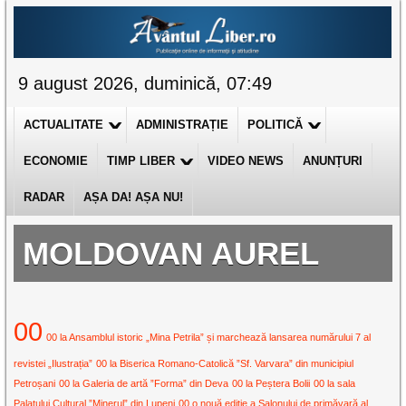
9 august 2026, duminică, 07:49
ACTUALITATE
ADMINISTRAȚIE
POLITICĂ
ECONOMIE
TIMP LIBER
VIDEO NEWS
ANUNȚURI
RADAR
AȘA DA! AȘA NU!
MOLDOVAN AUREL
00
00 la Ansamblul istoric „Mina Petrila” și marchează lansarea numărului 7 al
revistei „Ilustrația”
00 la Biserica Romano-Catolică ”Sf. Varvara” din municipiul
Petroșani
00 la Galeria de artă ”Forma” din Deva
00 la Peștera Bolii
00 la sala
Palatului Cultural ”Minerul” din Lupeni
00 o nouă ediție a Salonului de primăvară al