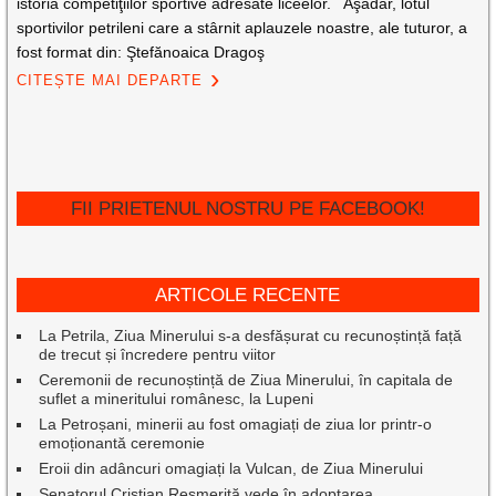
istoria competiţiilor sportive adresate liceelor. Aşadar, lotul
sportivilor petrileni care a stârnit aplauzele noastre, ale tuturor, a
fost format din: Ştefănoaica Dragoş
CITEȘTE MAI DEPARTE
FII PRIETENUL NOSTRU PE FACEBOOK!
ARTICOLE RECENTE
La Petrila, Ziua Minerului s-a desfășurat cu recunoștință față
de trecut și încredere pentru viitor
Ceremonii de recunoștință de Ziua Minerului, în capitala de
suflet a mineritului românesc, la Lupeni
La Petroșani, minerii au fost omagiați de ziua lor printr-o
emoționantă ceremonie
Eroii din adâncuri omagiați la Vulcan, de Ziua Minerului
Senatorul Cristian Resmeriță vede în adoptarea