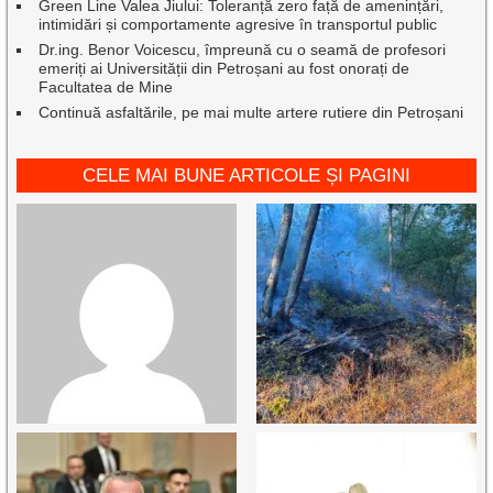
Green Line Valea Jiului: Toleranță zero față de amenințări,
intimidări și comportamente agresive în transportul public
Dr.ing. Benor Voicescu, împreună cu o seamă de profesori
emeriți ai Universității din Petroșani au fost onorați de
Facultatea de Mine
Continuă asfaltările, pe mai multe artere rutiere din Petroșani
CELE MAI BUNE ARTICOLE ȘI PAGINI