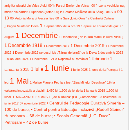
artiștilor plastici din Valea Jiului
00 în Parcul Eroilor din Vulcan
00 în zona vechiului puț
00-
minier din cartierul lupenean Ștefan
00) la Cetatea Mălăiești de la Sălașu de Sus
13
00; Antonia Morarul Alecsia Ilieș
00 la Sala „Liviu Oros” a Centrului Cultural
1
„Drăgan Muntean” Deva
1 aprilie 2022 de la ora 19
1 aprilie se scumpește gazul
1
1 Decembrie
August
1 Decembrie ( de la Iuliu Maniu la Aurel Vlaicu)
1 Decembrie 1918
1 Decembrie 2019
1 Decembrie 2017
1 Decembrie
2022
1 Decembrie 2022 se deschide „Târgul de iarnă” de la Deva
1 decembrie 2023
1 februarie
1
– 8 ianuarie 2024
1 Decembrie – Ziua Națională a României
1 Iunie
1 iulie
ianuarie 2018
1 Iunie 2025
1 Iunie de la Petroșani
1
1 Mai
leu
1 Mai pe Planeta Petrila a fost ”Ziua Minelor Deschise”
1% la
valoarea impozabila a cladirii.
1.450 lei
1.900 de lei de la 1 ianuarie 2018
1.900 lei
lunar
1. MAGAZINUL EXPANS
1. „de-a iubirea” (Ed. „Cameleonul”
03 noiembrie
07
• Centrul de Pedagogie Curativă Simeria –
iunie 2017
07 noiembrie 2022
100 de burse; • Centrul pentru Educație Incluzivă „Rudolf Steiner”
Hunedoara – 68 de burse; • Școala Generală „I. G. Duca”
Petroșani – 42 de burse.