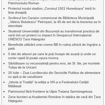
Patrimoniului Roman
Proiectul noului stadion „Corvinul 1921 Hunedoara” intră în
linie dreaptă
Scriitorul Ion Caraion comemorat de Biblioteca Municipală
,,Valeriu Butulescu” Petroșani, la 40 de ani de la trecerea sa în
eternitate
Studenții Universității din București au transformat practica de
vară într-un proiect cu impact în Geoparcul Internațional
UNESCO Țara Hațegului
Beneficiile utilizării unei creme BB în rutina zilnică de îngrijire a
pielii
5 idei de afaceri pe care le poți începe de acasă și unde un
curier rapid îți poate ușura munca
Sărbătoare cu recunoștință pentru eroi, de Sf. Ilie, pe muntele
Tulișa de la Uricani
20 Iulie – Ziua Lucrătorului din Serviciile Publice de alimentare
cu apă și de canalizare
„Istorie și Tradiții” la ediția a VIII-a a Festivalului Cetății
Mălăiești
Patrimoniul fără frontiere la Ulpia Traiana Sarmizegetusa
Zece bursieri ai Academiei Române în tabăra de vară din Țara
Hațegului