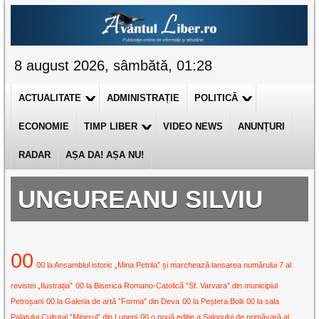
8 august 2026, sâmbătă, 01:28
ACTUALITATE
ADMINISTRAȚIE
POLITICĂ
ECONOMIE
TIMP LIBER
VIDEO NEWS
ANUNȚURI
RADAR
AȘA DA! AȘA NU!
UNGUREANU SILVIU
00
00 la Ansamblul istoric „Mina Petrila” și marchează lansarea numărului 7 al
revistei „Ilustrația”
00 la Biserica Romano-Catolică ”Sf. Varvara” din municipiul
Petroșani
00 la Galeria de artă ”Forma” din Deva
00 la Peștera Bolii
00 la sala
Palatului Cultural ”Minerul” din Lupeni
00 o nouă ediție a Salonului de primăvară al