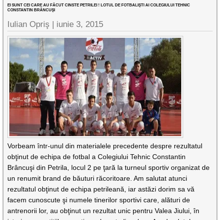
EI SUNT CEI CARE AU FĂCUT CINSTE PETRILEI ! LOTUL DE FOTBALIŞTI AI COLEGIULUI TEHNIC
CONSTANTIN BRÂNCUŞI
Iulian Opriş |
iunie 3, 2015
Vorbeam într-unul din materialele precedente despre rezultatul
obţinut de echipa de fotbal a Colegiului Tehnic Constantin
Brâncuşi din Petrila, locul 2 pe ţară la turneul sportiv organizat de
un renumit brand de băuturi răcoritoare. Am salutat atunci
rezultatul obţinut de echipa petrileană, iar astăzi dorim sa vă
facem cunoscute şi numele tinerilor sportivi care, alături de
antrenorii lor, au obţinut un rezultat unic pentru Valea Jiului, în