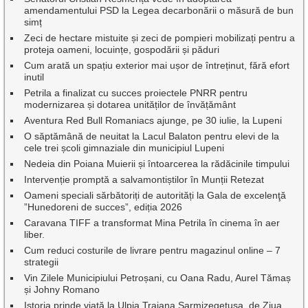
amendamentului PSD la Legea decarbonării o măsură de bun
simț
Zeci de hectare mistuite și zeci de pompieri mobilizați pentru a
proteja oameni, locuințe, gospodării și păduri
Cum arată un spațiu exterior mai ușor de întreținut, fără efort
inutil
Petrila a finalizat cu succes proiectele PNRR pentru
modernizarea și dotarea unităților de învățământ
Aventura Red Bull Romaniacs ajunge, pe 30 iulie, la Lupeni
O săptămână de neuitat la Lacul Balaton pentru elevi de la
cele trei școli gimnaziale din municipiul Lupeni
Nedeia din Poiana Muierii și întoarcerea la rădăcinile timpului
Intervenție promptă a salvamontiștilor în Munții Retezat
Oameni speciali sărbătoriți de autorități la Gala de excelenţă
”Hunedoreni de succes”, ediția 2026
Caravana TIFF a transformat Mina Petrila în cinema în aer
liber.
Cum reduci costurile de livrare pentru magazinul online – 7
strategii
Vin Zilele Municipiului Petroșani, cu Oana Radu, Aurel Tămaș
și Johny Romano
Istoria prinde viață la Ulpia Traiana Sarmizegetusa, de Ziua