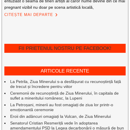
entuziast o seamă de tineri artiști al căror nume devine din ce mai
pregnant vizibil nu doar pe scena artistică locală,
CITEȘTE MAI DEPARTE
FII PRIETENUL NOSTRU PE FACEBOOK!
ARTICOLE RECENTE
La Petrila, Ziua Minerului s-a desfășurat cu recunoștință față
de trecut și încredere pentru viitor
Ceremonii de recunoștință de Ziua Minerului, în capitala de
suflet a mineritului românesc, la Lupeni
La Petroșani, minerii au fost omagiați de ziua lor printr-o
emoționantă ceremonie
Eroii din adâncuri omagiați la Vulcan, de Ziua Minerului
Senatorul Cristian Resmeriță vede în adoptarea
amendamentului PSD la Legea decarbonării o măsură de bun