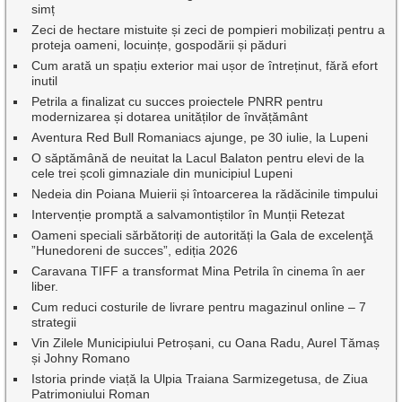
simț
Zeci de hectare mistuite și zeci de pompieri mobilizați pentru a
proteja oameni, locuințe, gospodării și păduri
Cum arată un spațiu exterior mai ușor de întreținut, fără efort
inutil
Petrila a finalizat cu succes proiectele PNRR pentru
modernizarea și dotarea unităților de învățământ
Aventura Red Bull Romaniacs ajunge, pe 30 iulie, la Lupeni
O săptămână de neuitat la Lacul Balaton pentru elevi de la
cele trei școli gimnaziale din municipiul Lupeni
Nedeia din Poiana Muierii și întoarcerea la rădăcinile timpului
Intervenție promptă a salvamontiștilor în Munții Retezat
Oameni speciali sărbătoriți de autorități la Gala de excelenţă
”Hunedoreni de succes”, ediția 2026
Caravana TIFF a transformat Mina Petrila în cinema în aer
liber.
Cum reduci costurile de livrare pentru magazinul online – 7
strategii
Vin Zilele Municipiului Petroșani, cu Oana Radu, Aurel Tămaș
și Johny Romano
Istoria prinde viață la Ulpia Traiana Sarmizegetusa, de Ziua
Patrimoniului Roman