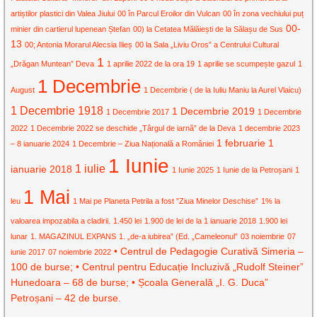
artiștilor plastici din Valea Jiului
00 în Parcul Eroilor din Vulcan
00 în zona vechiului puț
00-
minier din cartierul lupenean Ștefan
00) la Cetatea Mălăiești de la Sălașu de Sus
13
00; Antonia Morarul Alecsia Ilieș
00 la Sala „Liviu Oros” a Centrului Cultural
1
„Drăgan Muntean” Deva
1 aprilie 2022 de la ora 19
1 aprilie se scumpește gazul
1
1 Decembrie
August
1 Decembrie ( de la Iuliu Maniu la Aurel Vlaicu)
1 Decembrie 1918
1 Decembrie 2019
1 Decembrie 2017
1 Decembrie
2022
1 Decembrie 2022 se deschide „Târgul de iarnă” de la Deva
1 decembrie 2023
1 februarie
1
– 8 ianuarie 2024
1 Decembrie – Ziua Națională a României
1 Iunie
1 iulie
ianuarie 2018
1 Iunie 2025
1 Iunie de la Petroșani
1
1 Mai
leu
1 Mai pe Planeta Petrila a fost ”Ziua Minelor Deschise”
1% la
valoarea impozabila a cladirii.
1.450 lei
1.900 de lei de la 1 ianuarie 2018
1.900 lei
lunar
1. MAGAZINUL EXPANS
1. „de-a iubirea” (Ed. „Cameleonul”
03 noiembrie
07
• Centrul de Pedagogie Curativă Simeria –
iunie 2017
07 noiembrie 2022
100 de burse; • Centrul pentru Educație Incluzivă „Rudolf Steiner”
Hunedoara – 68 de burse; • Școala Generală „I. G. Duca”
Petroșani – 42 de burse.