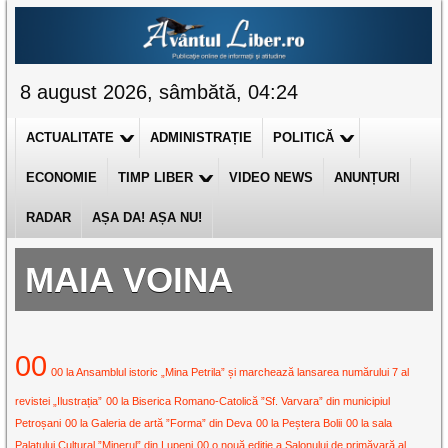
8 august 2026, sâmbătă, 04:24
ACTUALITATE
ADMINISTRAȚIE
POLITICĂ
ECONOMIE
TIMP LIBER
VIDEO NEWS
ANUNȚURI
RADAR
AȘA DA! AȘA NU!
MAIA VOINA
00
00 la Ansamblul istoric „Mina Petrila” și marchează lansarea numărului 7 al
revistei „Ilustrația”
00 la Biserica Romano-Catolică ”Sf. Varvara” din municipiul
Petroșani
00 la Galeria de artă ”Forma” din Deva
00 la Peștera Bolii
00 la sala
Palatului Cultural ”Minerul” din Lupeni
00 o nouă ediție a Salonului de primăvară al