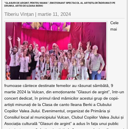
”GLASURI DE ARGINT, PENTRU MAMA”, EMOȚIONANT SPECTACOL AL ARTIȘTILOR ÎNDRUMAȚI PE
DRUMUL ARTEI DE ILEANA BERKI
Tiberiu Vințan |
martie 11, 2024
Cele
mai
frumoase cântece destinate femeilor au răsunat sâmbătă, 9
martie 2024 la Vulcan, din emoționante ”Glasuri de argint”, într-un
concert dedicat, în primul rând mămicilor acestui grup de copii-
artiști minunați de la Clasa de canto Ileana Berki a Clubului
Copiilor Valea Jiului. Evenimentul, organizat de Primăria și
Consiliul local al municipiului Vulcan, Clubul Copiilor Valea Jiului și
Asociația culturală ”Glasuri de argint” a adus în fața unui public