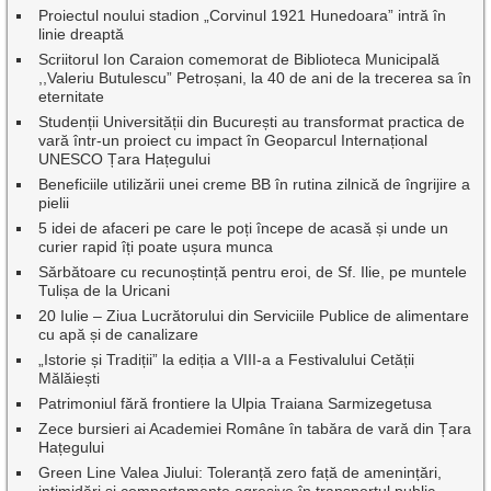
Proiectul noului stadion „Corvinul 1921 Hunedoara” intră în
linie dreaptă
Scriitorul Ion Caraion comemorat de Biblioteca Municipală
,,Valeriu Butulescu” Petroșani, la 40 de ani de la trecerea sa în
eternitate
Studenții Universității din București au transformat practica de
vară într-un proiect cu impact în Geoparcul Internațional
UNESCO Țara Hațegului
Beneficiile utilizării unei creme BB în rutina zilnică de îngrijire a
pielii
5 idei de afaceri pe care le poți începe de acasă și unde un
curier rapid îți poate ușura munca
Sărbătoare cu recunoștință pentru eroi, de Sf. Ilie, pe muntele
Tulișa de la Uricani
20 Iulie – Ziua Lucrătorului din Serviciile Publice de alimentare
cu apă și de canalizare
„Istorie și Tradiții” la ediția a VIII-a a Festivalului Cetății
Mălăiești
Patrimoniul fără frontiere la Ulpia Traiana Sarmizegetusa
Zece bursieri ai Academiei Române în tabăra de vară din Țara
Hațegului
Green Line Valea Jiului: Toleranță zero față de amenințări,