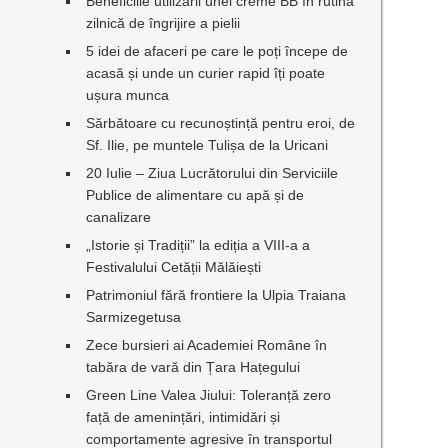
Beneficiile utilizării unei creme BB în rutina
zilnică de îngrijire a pielii
5 idei de afaceri pe care le poți începe de
acasă și unde un curier rapid îți poate
ușura munca
Sărbătoare cu recunoștință pentru eroi, de
Sf. Ilie, pe muntele Tulișa de la Uricani
20 Iulie – Ziua Lucrătorului din Serviciile
Publice de alimentare cu apă și de
canalizare
„Istorie și Tradiții” la ediția a VIII-a a
Festivalului Cetății Mălăiești
Patrimoniul fără frontiere la Ulpia Traiana
Sarmizegetusa
Zece bursieri ai Academiei Române în
tabăra de vară din Țara Hațegului
Green Line Valea Jiului: Toleranță zero
față de amenințări, intimidări și
comportamente agresive în transportul