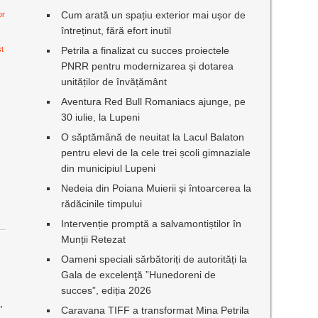
Cum arată un spațiu exterior mai ușor de
or
întreținut, fără efort inutil
st
Petrila a finalizat cu succes proiectele
PNRR pentru modernizarea și dotarea
unităților de învățământ
Aventura Red Bull Romaniacs ajunge, pe
30 iulie, la Lupeni
O săptămână de neuitat la Lacul Balaton
pentru elevi de la cele trei școli gimnaziale
din municipiul Lupeni
Nedeia din Poiana Muierii și întoarcerea la
rădăcinile timpului
Intervenție promptă a salvamontiștilor în
Munții Retezat
Oameni speciali sărbătoriți de autorități la
Gala de excelenţă ”Hunedoreni de
succes”, ediția 2026
,
Caravana TIFF a transformat Mina Petrila