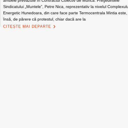
ambele prevăzute în Contractul Colectiv de Muncă. Preşedintele
Sindicatului „Muntele”, Petre Nica, reprezentativ la nivelul Complexul
Energetic Hunedoara, din care face parte Termocentrala Mintia este,
însă, de părere că protestul, chiar dacă are la
CITEȘTE MAI DEPARTE