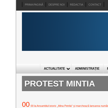
PRIMA PAGINĂ
DESPRE NOI
REDACTIA
CONTACT
ACTUALITATE
ADMINISTRAȚIE
PROTEST MINTIA
00
00 la Ansamblul istoric „Mina Petrila” și marchează lansarea numărulu