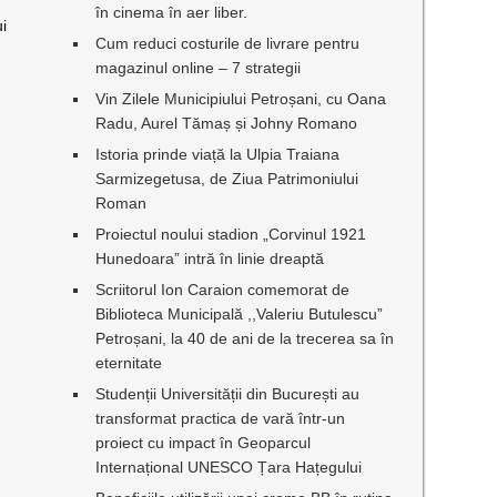
în cinema în aer liber.
ui
Cum reduci costurile de livrare pentru
magazinul online – 7 strategii
Vin Zilele Municipiului Petroșani, cu Oana
Radu, Aurel Tămaș și Johny Romano
Istoria prinde viață la Ulpia Traiana
Sarmizegetusa, de Ziua Patrimoniului
Roman
Proiectul noului stadion „Corvinul 1921
Hunedoara” intră în linie dreaptă
Scriitorul Ion Caraion comemorat de
Biblioteca Municipală ,,Valeriu Butulescu”
Petroșani, la 40 de ani de la trecerea sa în
eternitate
Studenții Universității din București au
transformat practica de vară într-un
proiect cu impact în Geoparcul
Internațional UNESCO Țara Hațegului