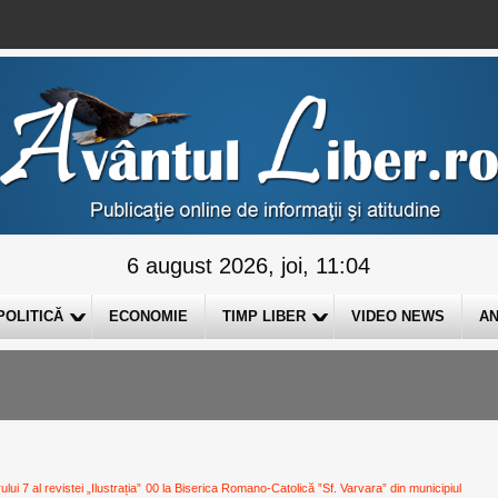
6 august 2026, joi, 11:04
POLITICĂ
ECONOMIE
TIMP LIBER
VIDEO NEWS
AN
i 7 al revistei „Ilustrația”
00 la Biserica Romano-Catolică ”Sf. Varvara” din municipiul