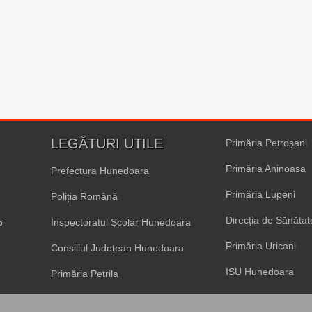
LEGĂTURI UTILE
Primăria Petroșani
Primăria Aninoasa
Prefectura Hunedoara
Primăria Lupeni
Poliția Română
Direcția de Sănăta
5
Inspectoratul Școlar Hunedoara
Primăria Uricani
Consiliul Județean Hunedoara
ISU Hunedoara
Primăria Petrila
Primăria Vulcan