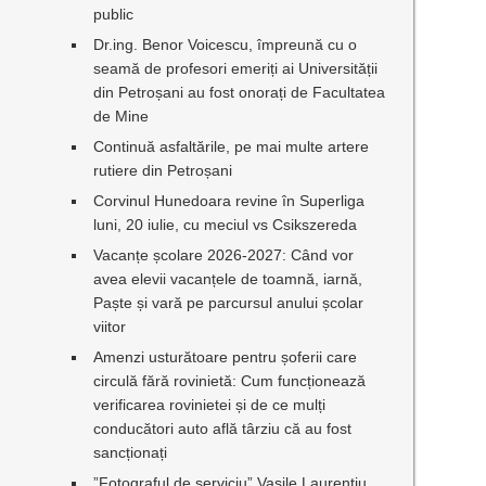
public
Dr.ing. Benor Voicescu, împreună cu o
seamă de profesori emeriți ai Universității
din Petroșani au fost onorați de Facultatea
de Mine
Continuă asfaltările, pe mai multe artere
rutiere din Petroșani
Corvinul Hunedoara revine în Superliga
luni, 20 iulie, cu meciul vs Csikszereda
Vacanțe școlare 2026-2027: Când vor
avea elevii vacanțele de toamnă, iarnă,
Paște și vară pe parcursul anului școlar
viitor
Amenzi usturătoare pentru șoferii care
circulă fără rovinietă: Cum funcționează
verificarea rovinietei și de ce mulți
conducători auto află târziu că au fost
sancționați
”Fotograful de serviciu” Vasile Laurențiu