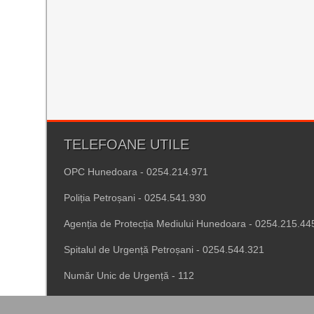
TELEFOANE UTILE
OPC Hunedoara - 0254.214.971
Poliția Petroșani - 0254.541.930
Agenția de Protecția Mediului Hunedoara - 0254.215.44
Spitalul de Urgență Petroșani - 0254.544.321
Număr Unic de Urgență - 112