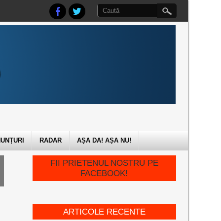
UNȚURI
RADAR
AȘA DA! AȘA NU!
FII PRIETENUL NOSTRU PE
FACEBOOK!
ARTICOLE RECENTE