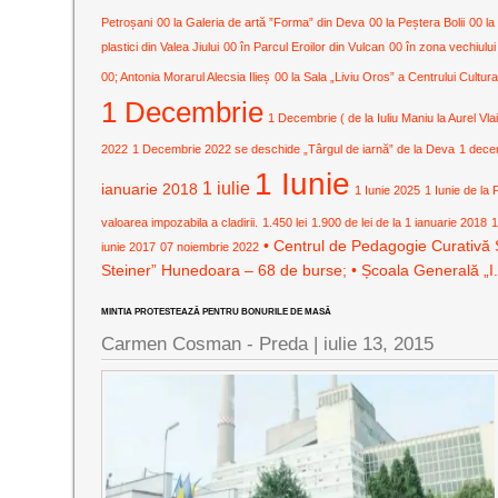
Petroșani
00 la Galeria de artă ”Forma” din Deva
00 la Peștera Bolii
00 la
plastici din Valea Jiului
00 în Parcul Eroilor din Vulcan
00 în zona vechiului
00; Antonia Morarul Alecsia Ilieș
00 la Sala „Liviu Oros” a Centrului Cult
1 Decembrie
1 Decembrie ( de la Iuliu Maniu la Aurel Vla
2022
1 Decembrie 2022 se deschide „Târgul de iarnă” de la Deva
1 dece
1 Iunie
1 iulie
ianuarie 2018
1 Iunie 2025
1 Iunie de la 
valoarea impozabila a cladirii.
1.450 lei
1.900 de lei de la 1 ianuarie 2018
1
• Centrul de Pedagogie Curativă 
iunie 2017
07 noiembrie 2022
Steiner” Hunedoara – 68 de burse; • Școala Generală „I
MINTIA PROTESTEAZĂ PENTRU BONURILE DE MASĂ
Carmen Cosman - Preda |
iulie 13, 2015