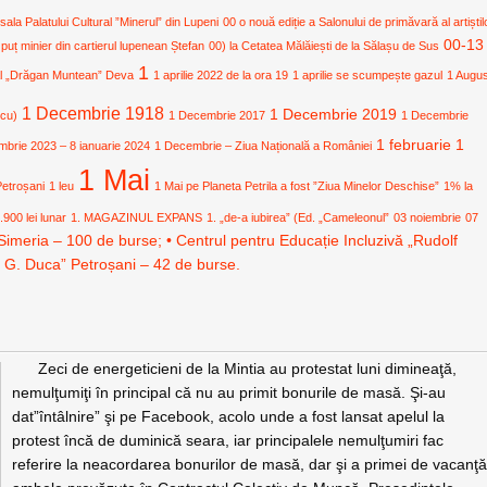
 sala Palatului Cultural ”Minerul” din Lupeni
00 o nouă ediție a Salonului de primăvară al artiștil
00-13
 puț minier din cartierul lupenean Ștefan
00) la Cetatea Mălăiești de la Sălașu de Sus
1
ural „Drăgan Muntean” Deva
1 aprilie 2022 de la ora 19
1 aprilie se scumpește gazul
1 Augu
1 Decembrie 1918
1 Decembrie 2019
icu)
1 Decembrie 2017
1 Decembrie
1 februarie
1
mbrie 2023 – 8 ianuarie 2024
1 Decembrie – Ziua Națională a României
1 Mai
Petroșani
1 leu
1 Mai pe Planeta Petrila a fost ”Ziua Minelor Deschise”
1% la
.900 lei lunar
1. MAGAZINUL EXPANS
1. „de-a iubirea” (Ed. „Cameleonul”
03 noiembrie
07
Simeria – 100 de burse; • Centrul pentru Educație Incluzivă „Rudolf
. G. Duca” Petroșani – 42 de burse.
Zeci de energeticieni de la Mintia au protestat luni dimineaţă,
nemulţumiţi în principal că nu au primit bonurile de masă. Şi-au
dat”întâlnire” şi pe Facebook, acolo unde a fost lansat apelul la
protest încă de duminică seara, iar principalele nemulţumiri fac
referire la neacordarea bonurilor de masă, dar şi a primei de vacanţă