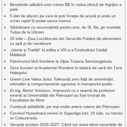
Beneficiile utilizării unei creme BB în rutina zilnică de îngrijire a
pielii
5 idei de afaceri pe care le poți începe de acasă și unde un
curier rapid îți poate ușura munca
Sărbătoare cu recunoștință pentru eroi, de Sf. Ilie, pe muntele
Tulișa de la Uricani
20 Iulie – Ziua Lucrătorului din Serviciile Publice de alimentare
cu apă și de canalizare
„Istorie și Tradiții” la ediția a VIII-a a Festivalului Cetății
Mălăiești
Patrimoniul fără frontiere la Ulpia Traiana Sarmizegetusa
Zece bursieri ai Academiei Române în tabăra de vară din Țara
Hațegului
Green Line Valea Jiului: Toleranță zero față de amenințări,
intimidări și comportamente agresive în transportul public
Dr.ing. Benor Voicescu, împreună cu o seamă de profesori
emeriți ai Universității din Petroșani au fost onorați de
Facultatea de Mine
Continuă asfaltările, pe mai multe artere rutiere din Petroșani
Corvinul Hunedoara revine în Superliga luni, 20 iulie, cu meciul
vs Csikszereda
Vacanțe școlare 2026-2027: Când vor avea elevii vacanțele de