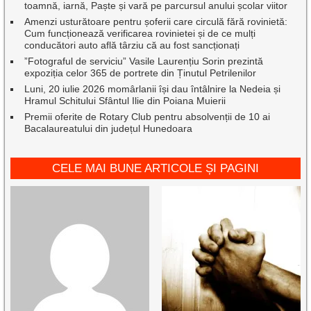
toamnă, iarnă, Paște și vară pe parcursul anului școlar viitor
Amenzi usturătoare pentru șoferii care circulă fără rovinietă:
Cum funcționează verificarea rovinietei și de ce mulți
conducători auto află târziu că au fost sancționați
”Fotograful de serviciu” Vasile Laurențiu Sorin prezintă
expoziția celor 365 de portrete din Ținutul Petrilenilor
Luni, 20 iulie 2026 momârlanii își dau întâlnire la Nedeia și
Hramul Schitului Sfântul Ilie din Poiana Muierii
Premii oferite de Rotary Club pentru absolvenții de 10 ai
Bacalaureatului din județul Hunedoara
CELE MAI BUNE ARTICOLE ȘI PAGINI