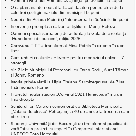
Aventura Red Bull Romaniacs ajunge, pe 30 iulie, la Lupeni
O săptămână de neuitat la Lacul Balaton pentru elevi de la
cele trei școli gimnaziale din municipiul Lupeni
Nedeia din Poiana Muierii și întoarcerea la rădăcinile timpului
Intervenție promptă a salvamontiștilor în Munții Retezat
Oameni speciali sărbătoriți de autorități la Gala de excelenţă
”Hunedoreni de succes”, ediția 2026
Caravana TIFF a transformat Mina Petrila în cinema în aer
liber.
Cum reduci costurile de livrare pentru magazinul online – 7
strategii
Vin Zilele Municipiului Petroșani, cu Oana Radu, Aurel Tămaș
și Johny Romano
Istoria prinde viață la Ulpia Traiana Sarmizegetusa, de Ziua
Patrimoniului Roman
Proiectul noului stadion „Corvinul 1921 Hunedoara” intră în
linie dreaptă
Scriitorul Ion Caraion comemorat de Biblioteca Municipală
,,Valeriu Butulescu” Petroșani, la 40 de ani de la trecerea sa în
eternitate
Studenții Universității din București au transformat practica de
vară într-un proiect cu impact în Geoparcul Internațional
UNESCO Țara Hațegului