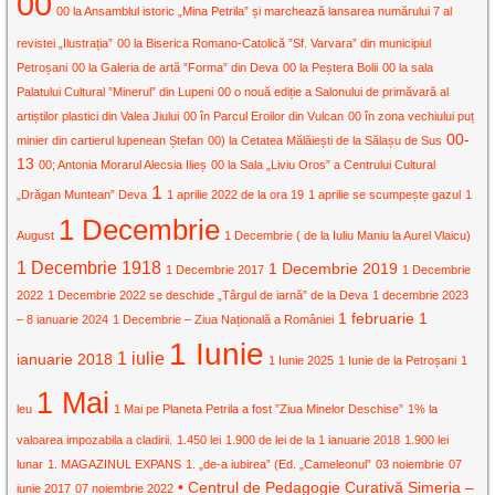
00
00 la Ansamblul istoric „Mina Petrila” și marchează lansarea numărului 7 al
revistei „Ilustrația”
00 la Biserica Romano-Catolică ”Sf. Varvara” din municipiul
Petroșani
00 la Galeria de artă ”Forma” din Deva
00 la Peștera Bolii
00 la sala
Palatului Cultural ”Minerul” din Lupeni
00 o nouă ediție a Salonului de primăvară al
artiștilor plastici din Valea Jiului
00 în Parcul Eroilor din Vulcan
00 în zona vechiului puț
00-
minier din cartierul lupenean Ștefan
00) la Cetatea Mălăiești de la Sălașu de Sus
13
00; Antonia Morarul Alecsia Ilieș
00 la Sala „Liviu Oros” a Centrului Cultural
1
„Drăgan Muntean” Deva
1 aprilie 2022 de la ora 19
1 aprilie se scumpește gazul
1
1 Decembrie
August
1 Decembrie ( de la Iuliu Maniu la Aurel Vlaicu)
1 Decembrie 1918
1 Decembrie 2019
1 Decembrie 2017
1 Decembrie
2022
1 Decembrie 2022 se deschide „Târgul de iarnă” de la Deva
1 decembrie 2023
1 februarie
1
– 8 ianuarie 2024
1 Decembrie – Ziua Națională a României
1 Iunie
1 iulie
ianuarie 2018
1 Iunie 2025
1 Iunie de la Petroșani
1
1 Mai
leu
1 Mai pe Planeta Petrila a fost ”Ziua Minelor Deschise”
1% la
valoarea impozabila a cladirii.
1.450 lei
1.900 de lei de la 1 ianuarie 2018
1.900 lei
lunar
1. MAGAZINUL EXPANS
1. „de-a iubirea” (Ed. „Cameleonul”
03 noiembrie
07
• Centrul de Pedagogie Curativă Simeria –
iunie 2017
07 noiembrie 2022