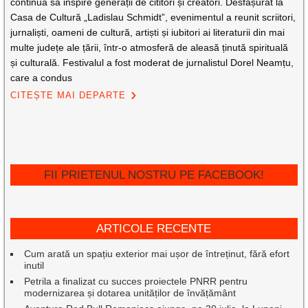
continuă să inspire generații de cititori și creatori. Desfășurat la
Casa de Cultură „Ladislau Schmidt”, evenimentul a reunit scriitori,
jurnaliști, oameni de cultură, artiști și iubitori ai literaturii din mai
multe județe ale țării, într-o atmosferă de aleasă ținută spirituală
și culturală. Festivalul a fost moderat de jurnalistul Dorel Neamțu,
care a condus
CITEȘTE MAI DEPARTE
FII PRIETENUL NOSTRU PE FACEBOOK!
ARTICOLE RECENTE
Cum arată un spațiu exterior mai ușor de întreținut, fără efort
inutil
Petrila a finalizat cu succes proiectele PNRR pentru
modernizarea și dotarea unităților de învățământ