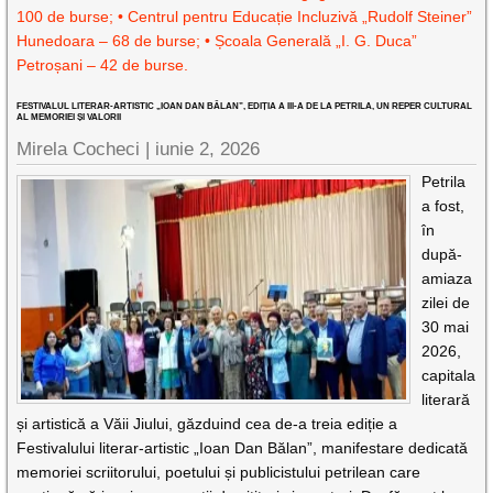
100 de burse; • Centrul pentru Educație Incluzivă „Rudolf Steiner”
Hunedoara – 68 de burse; • Școala Generală „I. G. Duca”
Petroșani – 42 de burse.
FESTIVALUL LITERAR-ARTISTIC „IOAN DAN BĂLAN”, EDIȚIA A III-A DE LA PETRILA, UN REPER CULTURAL
AL MEMORIEI ȘI VALORII
Mirela Cocheci |
iunie 2, 2026
Petrila
a fost,
în
după-
amiaza
zilei de
30 mai
2026,
capitala
literară
și artistică a Văii Jiului, găzduind cea de-a treia ediție a
Festivalului literar-artistic „Ioan Dan Bălan”, manifestare dedicată
memoriei scriitorului, poetului și publicistului petrilean care