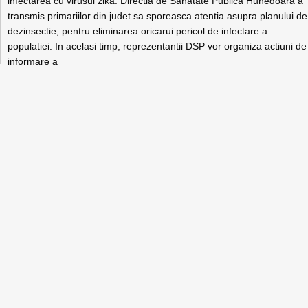
infectarea cu virusul zika. Directia de Sanatate Publica Hunedoara a
transmis primariilor din judet sa sporeasca atentia asupra planului de
dezinsectie, pentru eliminarea oricarui pericol de infectare a
populatiei. In acelasi timp, reprezentantii DSP vor organiza actiuni de
informare a