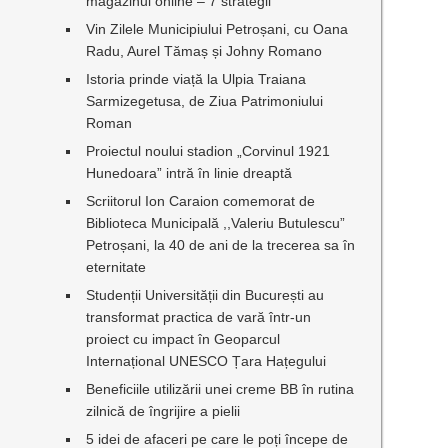
magazinul online – 7 strategii
Vin Zilele Municipiului Petroșani, cu Oana
Radu, Aurel Tămaș și Johny Romano
Istoria prinde viață la Ulpia Traiana
Sarmizegetusa, de Ziua Patrimoniului
Roman
Proiectul noului stadion „Corvinul 1921
Hunedoara” intră în linie dreaptă
Scriitorul Ion Caraion comemorat de
Biblioteca Municipală ,,Valeriu Butulescu”
Petroșani, la 40 de ani de la trecerea sa în
eternitate
Studenții Universității din București au
transformat practica de vară într-un
proiect cu impact în Geoparcul
Internațional UNESCO Țara Hațegului
Beneficiile utilizării unei creme BB în rutina
zilnică de îngrijire a pielii
5 idei de afaceri pe care le poți începe de