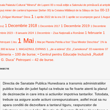
 sala Palatului Cultural ”Minerul” din Lupeni
00 o nouă ediție a Salonului de primăvară al artiștil
00-13
 puț minier din cartierul lupenean Ștefan
00) la Cetatea Mălăiești de la Sălașu de Sus
1
ural „Drăgan Muntean” Deva
1 aprilie 2022 de la ora 19
1 aprilie se scumpește gazul
1 Augu
1 Decembrie 1918
1 Decembrie 2019
icu)
1 Decembrie 2017
1 Decembrie
1 februarie
1
mbrie 2023 – 8 ianuarie 2024
1 Decembrie – Ziua Națională a României
1 Mai
Petroșani
1 leu
1 Mai pe Planeta Petrila a fost ”Ziua Minelor Deschise”
1% la
.900 lei lunar
1. MAGAZINUL EXPANS
1. „de-a iubirea” (Ed. „Cameleonul”
03 noiembrie
07
Simeria – 100 de burse; • Centrul pentru Educație Incluzivă „Rudolf
. G. Duca” Petroșani – 42 de burse.
INSECTIE
Directia de Sanatate Publica Hunedoara a transmis administratiilor
publice locale din judet faptul ca trebuie sa fie foarte atenti la planul
de dezinsectie in care intra si actiunilor impotriva tantarilor. Totodata,
trebuie sa asigure acele actiuni corespunzatoare, astfel incat sa nu
apara conditii de dezvoltare a tantarul tiguru, raspunzator de