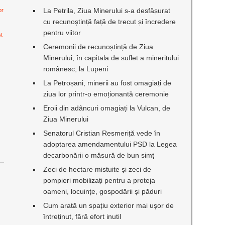
La Petrila, Ziua Minerului s-a desfășurat
or
cu recunoștință față de trecut și încredere
pentru viitor
st
Ceremonii de recunoștință de Ziua
Minerului, în capitala de suflet a mineritului
românesc, la Lupeni
La Petroșani, minerii au fost omagiați de
ziua lor printr-o emoționantă ceremonie
Eroii din adâncuri omagiați la Vulcan, de
Ziua Minerului
Senatorul Cristian Resmeriță vede în
adoptarea amendamentului PSD la Legea
decarbonării o măsură de bun simț
Zeci de hectare mistuite și zeci de
pompieri mobilizați pentru a proteja
oameni, locuințe, gospodării și păduri
Cum arată un spațiu exterior mai ușor de
întreținut, fără efort inutil