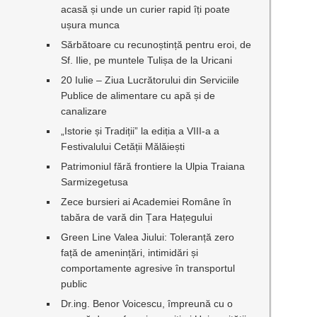
acasă și unde un curier rapid îți poate
ușura munca
Sărbătoare cu recunoștință pentru eroi, de
Sf. Ilie, pe muntele Tulișa de la Uricani
20 Iulie – Ziua Lucrătorului din Serviciile
Publice de alimentare cu apă și de
canalizare
„Istorie și Tradiții” la ediția a VIII-a a
Festivalului Cetății Mălăiești
Patrimoniul fără frontiere la Ulpia Traiana
Sarmizegetusa
Zece bursieri ai Academiei Române în
tabăra de vară din Țara Hațegului
Green Line Valea Jiului: Toleranță zero
față de amenințări, intimidări și
comportamente agresive în transportul
public
Dr.ing. Benor Voicescu, împreună cu o