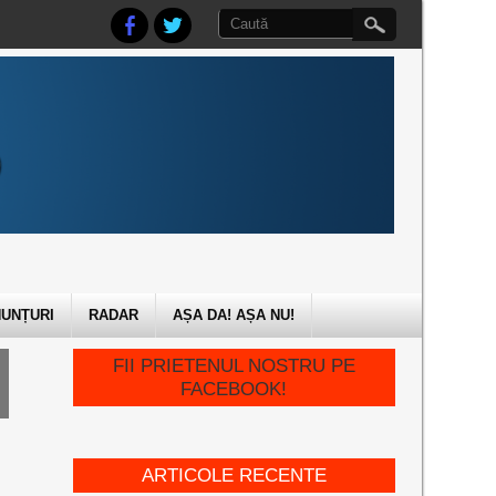
UNȚURI
RADAR
AȘA DA! AȘA NU!
FII PRIETENUL NOSTRU PE
FACEBOOK!
ARTICOLE RECENTE