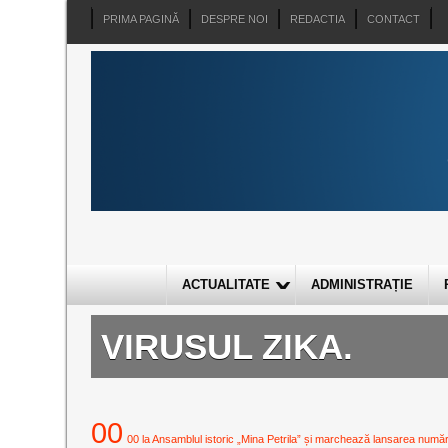
PRIMA PAGINĂ
DESPRE NOI
REDACTIA
CONTACT
ACTUALITATE
ADMINISTRAȚIE
VIRUSUL ZIKA.
00
00 la Ansamblul istoric „Mina Petrila” și marchează lansarea numărulu