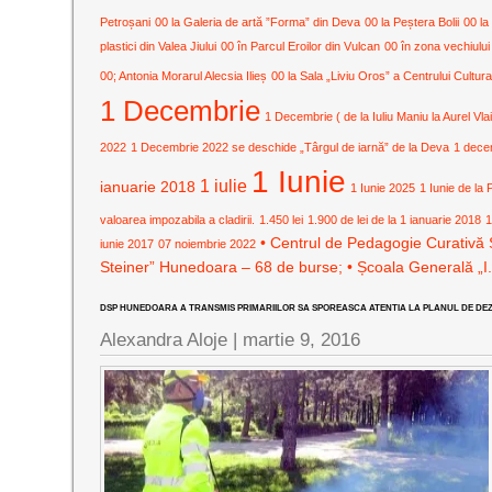
Petroșani
00 la Galeria de artă ”Forma” din Deva
00 la Peștera Bolii
00 la
plastici din Valea Jiului
00 în Parcul Eroilor din Vulcan
00 în zona vechiului
00; Antonia Morarul Alecsia Ilieș
00 la Sala „Liviu Oros” a Centrului Cult
1 Decembrie
1 Decembrie ( de la Iuliu Maniu la Aurel Vla
2022
1 Decembrie 2022 se deschide „Târgul de iarnă” de la Deva
1 dece
1 Iunie
1 iulie
ianuarie 2018
1 Iunie 2025
1 Iunie de la 
valoarea impozabila a cladirii.
1.450 lei
1.900 de lei de la 1 ianuarie 2018
1
• Centrul de Pedagogie Curativă 
iunie 2017
07 noiembrie 2022
Steiner” Hunedoara – 68 de burse; • Școala Generală „I
DSP HUNEDOARA A TRANSMIS PRIMARIILOR SA SPOREASCA ATENTIA LA PLANUL DE DEZ
Alexandra Aloje |
martie 9, 2016