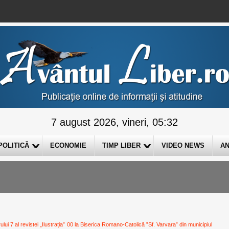
7 august 2026, vineri, 05:32
POLITICĂ
ECONOMIE
TIMP LIBER
VIDEO NEWS
AN
i 7 al revistei „Ilustrația”
00 la Biserica Romano-Catolică ”Sf. Varvara” din municipiul