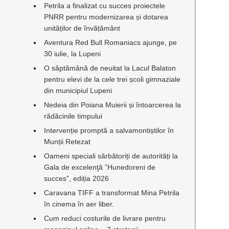
Petrila a finalizat cu succes proiectele
PNRR pentru modernizarea și dotarea
unităților de învățământ
Aventura Red Bull Romaniacs ajunge, pe
30 iulie, la Lupeni
O săptămână de neuitat la Lacul Balaton
pentru elevi de la cele trei școli gimnaziale
din municipiul Lupeni
Nedeia din Poiana Muierii și întoarcerea la
rădăcinile timpului
Intervenție promptă a salvamontiștilor în
Munții Retezat
Oameni speciali sărbătoriți de autorități la
Gala de excelenţă ”Hunedoreni de
succes”, ediția 2026
Caravana TIFF a transformat Mina Petrila
în cinema în aer liber.
Cum reduci costurile de livrare pentru