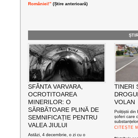
României!”
(Știre anterioară)
ȘTI
SFÂNTA VARVARA,
TINERI
OCROTITOAREA
DROGUR
MINERILOR: O
VOLAN
SĂRBĂTOARE PLINĂ DE
Polițiștii di
SEMNIFICAȚIE PENTRU
șoferi care
substanțelor
VALEA JIULUI
CITEȘTE 
Astăzi, 4 decembrie, o zi cu o