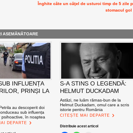
Înghite câte un căţel de usturoi timp de 5 zile 
stomacul gol
RI ASEMĂNĂTOARE
 SUB INFLUENȚA
S-A STINS O LEGENDĂ:
ILOR, PRINȘI LA
HELMUT DUCKADAM
Astăzi, ne luăm rămas-bun de la
Helmut Duckadam, omul care a scris
n Petrila au descoperit doi
istorie pentru România
 conduceau sub influența
CITEȘTE MAI DEPARTE
 psihoactive, în noaptea
MAI DEPARTE
Distribuie acest articol