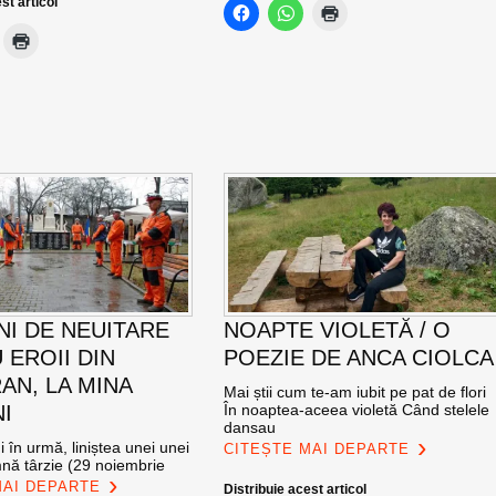
st articol
NI DE NEUITARE
NOAPTE VIOLETĂ / O
 EROII DIN
POEZIE DE ANCA CIOLCA
AN, LA MINA
Mai știi cum te-am iubit pe pat de flori
I
În noaptea-aceea violetă Când stelele
dansau
 în urmă, liniștea unei unei
CITEȘTE MAI DEPARTE
mnă târzie (29 noiembrie
MAI DEPARTE
Distribuie acest articol