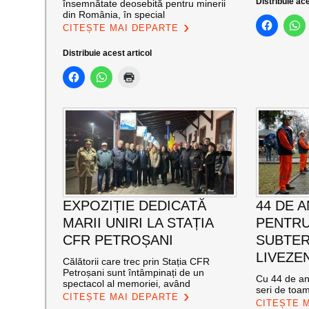
Distribuie ace
însemnătate deosebită pentru minerii
din România, în special
CITEȘTE MAI DEPARTE
Distribuie acest articol
EXPOZIȚIE DEDICATĂ
44 DE A
MARII UNIRI LA STAȚIA
PENTRU
CFR PETROȘANI
SUBTER
LIVEZEN
Călătorii care trec prin Stația CFR
Petroșani sunt întâmpinați de un
Cu 44 de ani
spectacol al memoriei, având
seri de toa
CITEȘTE MAI DEPARTE
CITEȘTE 