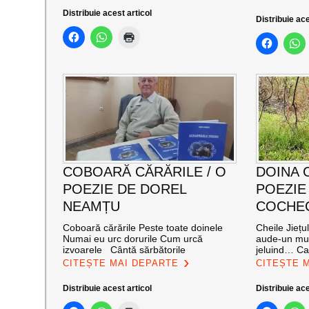
Distribuie acest articol
Distribuie ace
COBOARĂ CĂRĂRILE / O
DOINA 
POEZIE DE DOREL
POEZIE
NEAMȚU
COCHE
Coboară cărările Peste toate doinele
Cheile Jiețu
Numai eu urc dorurile Cum urcă
aude-un mur
izvoarele Cântă sărbătorile
jeluind… Cal
CITEȘTE MAI DEPARTE
CITEȘTE 
Distribuie acest articol
Distribuie ace