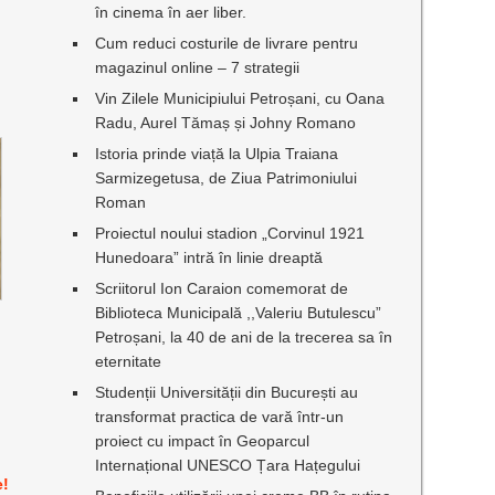
în cinema în aer liber.
Cum reduci costurile de livrare pentru
magazinul online – 7 strategii
Vin Zilele Municipiului Petroșani, cu Oana
Radu, Aurel Tămaș și Johny Romano
Istoria prinde viață la Ulpia Traiana
Sarmizegetusa, de Ziua Patrimoniului
Roman
Proiectul noului stadion „Corvinul 1921
Hunedoara” intră în linie dreaptă
Scriitorul Ion Caraion comemorat de
Biblioteca Municipală ,,Valeriu Butulescu”
Petroșani, la 40 de ani de la trecerea sa în
eternitate
Studenții Universității din București au
transformat practica de vară într-un
proiect cu impact în Geoparcul
Internațional UNESCO Țara Hațegului
e!