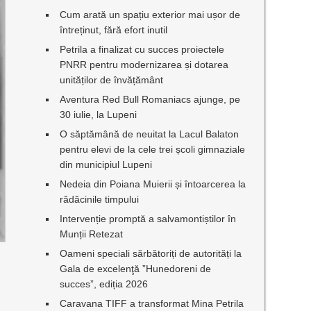
Cum arată un spațiu exterior mai ușor de
întreținut, fără efort inutil
Petrila a finalizat cu succes proiectele
PNRR pentru modernizarea și dotarea
unităților de învățământ
Aventura Red Bull Romaniacs ajunge, pe
30 iulie, la Lupeni
O săptămână de neuitat la Lacul Balaton
pentru elevi de la cele trei școli gimnaziale
din municipiul Lupeni
Nedeia din Poiana Muierii și întoarcerea la
rădăcinile timpului
Intervenție promptă a salvamontiștilor în
Munții Retezat
Oameni speciali sărbătoriți de autorități la
Gala de excelenţă ”Hunedoreni de
succes”, ediția 2026
Caravana TIFF a transformat Mina Petrila