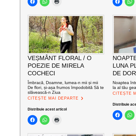
VEȘMÂNT FLORAL / O
NOAPTE
POEZIE DE MIRELA
LUNA PL
COCHECI
DE DOR
Îmbracă, Doamne, lumea-n mii și mii
Noaptea într
De flori, și-așa frumos împodobită Să te
la al tău ge
slăvească-n Ziua
CITEȘTE 
CITEȘTE MAI DEPARTE
Distribuie ace
Distribuie acest articol