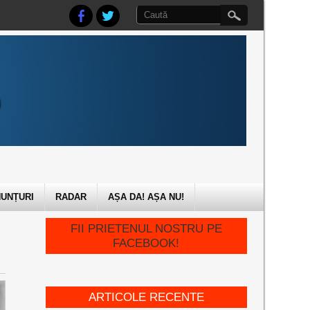
UNȚURI
RADAR
AȘA DA! AȘA NU!
FII PRIETENUL NOSTRU PE
FACEBOOK!
ARTICOLE RECENTE