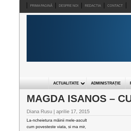
PRIMA PAGINĂ
DESPRE NOI
REDACTIA
CONTACT
ACTUALITATE
ADMINISTRAȚIE
MAGDA ISANOS – C
Diana Rusu
|
aprilie 17, 2015
La-ncheietura mâinii mele-ascult
cum povesteste viata, si ma mir,