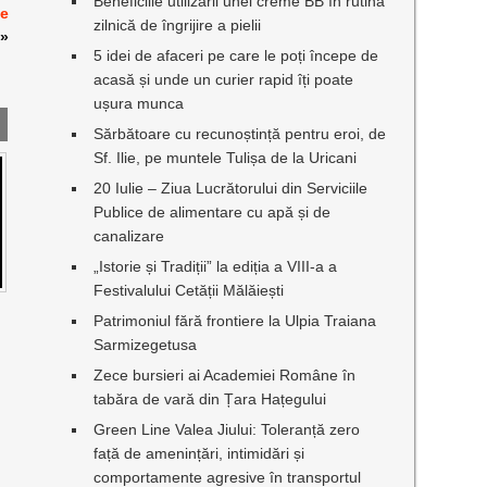
Beneficiile utilizării unei creme BB în rutina
pe
zilnică de îngrijire a pielii
»
5 idei de afaceri pe care le poți începe de
acasă și unde un curier rapid îți poate
ușura munca
Sărbătoare cu recunoștință pentru eroi, de
Sf. Ilie, pe muntele Tulișa de la Uricani
20 Iulie – Ziua Lucrătorului din Serviciile
Publice de alimentare cu apă și de
canalizare
„Istorie și Tradiții” la ediția a VIII-a a
Festivalului Cetății Mălăiești
Patrimoniul fără frontiere la Ulpia Traiana
Sarmizegetusa
Zece bursieri ai Academiei Române în
tabăra de vară din Țara Hațegului
Green Line Valea Jiului: Toleranță zero
față de amenințări, intimidări și
comportamente agresive în transportul