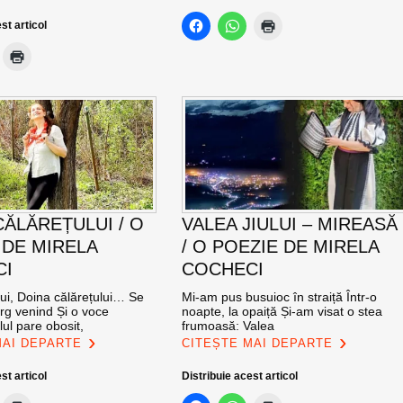
st articol
CĂLĂREȚULUI / O
VALEA JIULUI – MIREASĂ
 DE MIRELA
/ O POEZIE DE MIRELA
CI
COCHECI
lui, Doina călărețului… Se
Mi-am pus busuioc în straiță Într-o
g venind Și o voce
noapte, la opaiță Și-am visat o stea
ul pare obosit,
frumoasă: Valea
MAI DEPARTE
CITEȘTE MAI DEPARTE
st articol
Distribuie acest articol