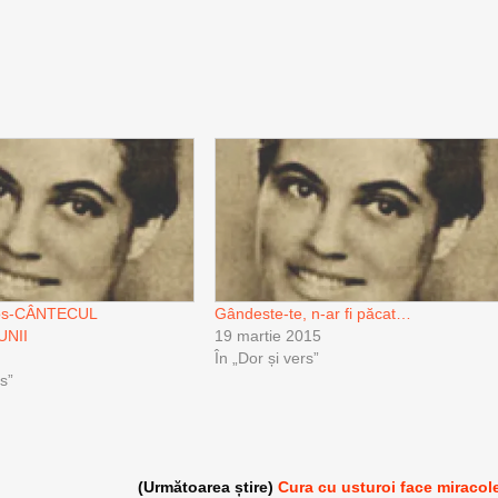
os-CÂNTECUL
Gândeste-te, n-ar fi păcat…
UNII
19 martie 2015
În „Dor și vers”
rs”
(Următoarea știre)
Cura cu usturoi face miracol