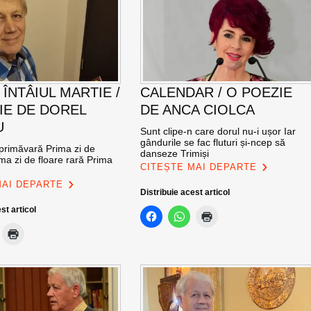
 ÎNTÂIUL MARTIE /
CALENDAR / O POEZIE
IE DE DOREL
DE ANCA CIOLCA
U
Sunt clipe-n care dorul nu-i ușor Iar
gândurile se fac fluturi și-ncep să
 primăvară Prima zi de
danseze Trimiși
ma zi de floare rară Prima
CITEȘTE MAI DEPARTE
MAI DEPARTE
Distribuie acest articol
st articol