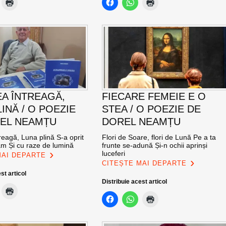
A ÎNTREAGĂ,
FIECARE FEMEIE E O
INĂ / O POEZIE
STEA / O POEZIE DE
EL NEAMȚU
DOREL NEAMȚU
eagă, Luna plină S-a oprit
Flori de Soare, flori de Lună Pe a ta
am Și cu raze de lumină
frunte se-adună Și-n ochii aprinși
luceferi
MAI DEPARTE
CITEȘTE MAI DEPARTE
st articol
Distribuie acest articol