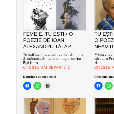
FEMEIE, TU EȘTI / O
TU EȘTI
POEZIE DE IOAN
O POEZ
ALEXANDRU TĂTAR
NEAMȚ
Tu ești lacrima anotimpurilor din mine
Prima zi de
Și scânteia din care se naște lumina
sărutare Pri
Ești litera
zi
CITEȘTE MAI DEPARTE
CITEȘTE 
Distribuie acest articol
Distribuie ace