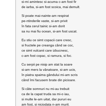
si-mi amintesc si-acuma c-am fost fir
de iarba, si-am fost scoica, mai demult.
Si poate mai-nainte-am respirat
pe-ntinderile vaste, si-am privit
în fata cerul tainic si-am dorit
sa nu mai fiu ocean, si-am fost uscat.
Eu stiu ce simt copacii care cresc,
si fructele pe creanga când se coc,
ce simt vulcanii care izbucnesc,
c-am fost copac, si ramura, si foc.
Cu serpii pe nisip am stat la soare
si-am mers la vânatoare, si-am ucis,
în piatra spaima gândului mi-am scris
când îmi facusem brate din picioare.
Si câte somnuri nu mi-au trebuit
ca de la capat truda sa mi-o iau,
si multe le-am uitat, dar pururi eu
am fost, si niciodata n-am murit.