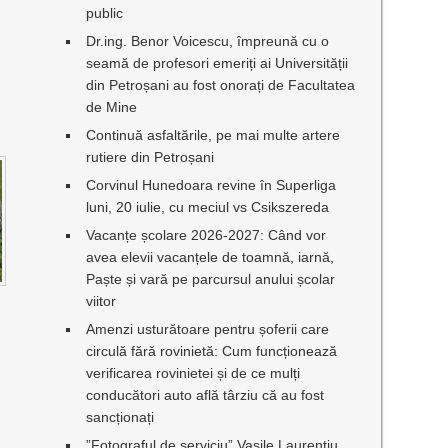
public
Dr.ing. Benor Voicescu, împreună cu o
seamă de profesori emeriți ai Universității
din Petroșani au fost onorați de Facultatea
de Mine
Continuă asfaltările, pe mai multe artere
rutiere din Petroșani
Corvinul Hunedoara revine în Superliga
luni, 20 iulie, cu meciul vs Csikszereda
Vacanțe școlare 2026-2027: Când vor
avea elevii vacanțele de toamnă, iarnă,
Paște și vară pe parcursul anului școlar
viitor
Amenzi usturătoare pentru șoferii care
circulă fără rovinietă: Cum funcționează
verificarea rovinietei și de ce mulți
conducători auto află târziu că au fost
sancționați
”Fotograful de serviciu” Vasile Laurențiu