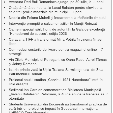
Aventura Red Bull Romaniacs ajunge, pe 30 iulie, la Lupeni
O săptămână de neuitat la Lacul Balaton pentru elevi de la
cele trei școli gimnaziale din municipiul Lupeni
Nedeia din Poiana Muierii și întoarcerea la rădăcinile timpului
Intervenție promptă a salvamontiștilor în Munții Retezat
Oameni speciali sărbătoriți de autorități la Gala de excelenţă
”Hunedoreni de succes”, ediția 2026
Caravana TIFF a transformat Mina Petrila în cinema în aer
liber.
Cum reduci costurile de livrare pentru magazinul online – 7
strategii
Vin Zilele Municipiului Petroșani, cu Oana Radu, Aurel Tămaș
și Johny Romano
Istoria prinde viață la Ulpia Traiana Sarmizegetusa, de Ziua
Patrimoniului Roman
Proiectul noului stadion „Corvinul 1921 Hunedoara” intră în
linie dreaptă
Scriitorul Ion Caraion comemorat de Biblioteca Municipală
,,Valeriu Butulescu” Petroșani, la 40 de ani de la trecerea sa în
eternitate
Studenții Universității din București au transformat practica de
vară într-un proiect cu impact în Geoparcul Internațional
UNESCO Țara Hațegului