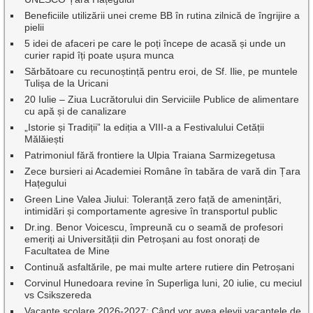
Beneficiile utilizării unei creme BB în rutina zilnică de îngrijire a
pielii
5 idei de afaceri pe care le poți începe de acasă și unde un
curier rapid îți poate ușura munca
Sărbătoare cu recunoștință pentru eroi, de Sf. Ilie, pe muntele
Tulișa de la Uricani
20 Iulie – Ziua Lucrătorului din Serviciile Publice de alimentare
cu apă și de canalizare
„Istorie și Tradiții” la ediția a VIII-a a Festivalului Cetății
Mălăiești
Patrimoniul fără frontiere la Ulpia Traiana Sarmizegetusa
Zece bursieri ai Academiei Române în tabăra de vară din Țara
Hațegului
Green Line Valea Jiului: Toleranță zero față de amenințări,
intimidări și comportamente agresive în transportul public
Dr.ing. Benor Voicescu, împreună cu o seamă de profesori
emeriți ai Universității din Petroșani au fost onorați de
Facultatea de Mine
Continuă asfaltările, pe mai multe artere rutiere din Petroșani
Corvinul Hunedoara revine în Superliga luni, 20 iulie, cu meciul
vs Csikszereda
Vacanțe școlare 2026-2027: Când vor avea elevii vacanțele de