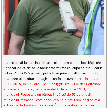
La nici două luni de la teribilul accident din centrul localităţii, când
un tânăr de 25 de ani a făcut praf trei maşini după ce s-a urcat la
volan băut şi fără permis, poliţiştii au prins un alt individ rupt de
beat care-şi conducea maşina ziua în amiaza mare.
„În data de
05.05.2015, în jurul orei 15:00, poliţiştii Biroului Rutier Petroşani
au depistat în trafic, pe Bulevardul 1 Decembrie 1918, din
municipiul Petroșani, un bărbat în vârstă de 56 de ani, din
municipiul Petroşani, care conducea un autoturism, deşi se afla
sub influenţa băuturilor alcoolice. În urma testării bărbatului cu