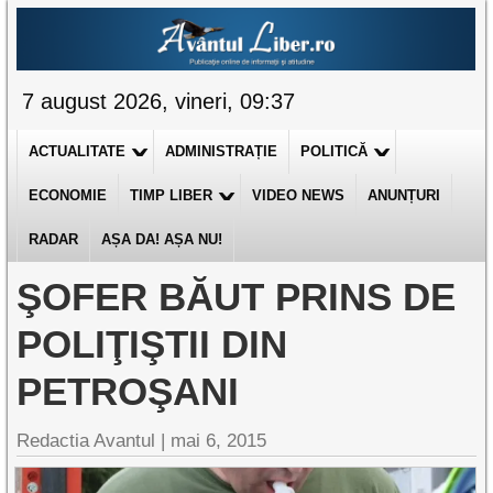
7 august 2026, vineri, 09:37
ACTUALITATE
ADMINISTRAȚIE
POLITICĂ
ECONOMIE
TIMP LIBER
VIDEO NEWS
ANUNȚURI
RADAR
AȘA DA! AȘA NU!
ŞOFER BĂUT PRINS DE
POLIŢIŞTII DIN
PETROŞANI
Redactia Avantul
|
mai 6, 2015