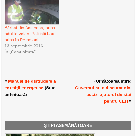
Bărbat din Aninoasa, prins
băut la volan. Polițiștii l-au
prins în Petrosani
13 septembrie 2016
În „Comunicate”
«
Manual de distrugere a
(Următoarea știre)
entităţii energetice
(Știre
Guvernul nu a discutat nici
anterioară)
astăzi ajutorul de stat
pentru CEH
»
ȘTIRI ASEMĂNĂTOARE