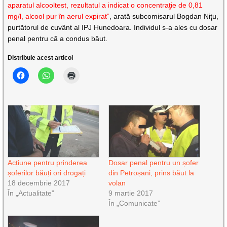
aparatul alcooltest, rezultatul a indicat o concentraţie de 0,81
mg/l, alcool pur în aerul expirat”
, arată subcomisarul Bogdan Niţu,
purtătorul de cuvânt al IPJ Hunedoara. Individul s-a ales cu dosar
penal pentru că a condus băut.
Distribuie acest articol
Acțiune pentru prinderea
Dosar penal pentru un șofer
șoferilor băuți ori drogați
din Petroșani, prins băut la
18 decembrie 2017
volan
În „Actualitate”
9 martie 2017
În „Comunicate”