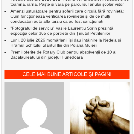
toamnă, iarnă, Paște și vară pe parcursul anului școlar viitor
Amenzi usturătoare pentru șoferii care circulă fără rovinietă:
Cum funcționează verificarea rovinietei și de ce mulți
conducători auto află târziu că au fost sancționați
”Fotograful de serviciu” Vasile Laurențiu Sorin prezintă
expoziția celor 365 de portrete din Ținutul Petrilenilor
Luni, 20 iulie 2026 momârlanii își dau întâlnire la Nedeia și
Hramul Schitului Sfântul Ilie din Poiana Muierii
Premii oferite de Rotary Club pentru absolvenții de 10 ai
Bacalaureatului din județul Hunedoara
CELE MAI BUNE ARTICOLE ȘI PAGINI