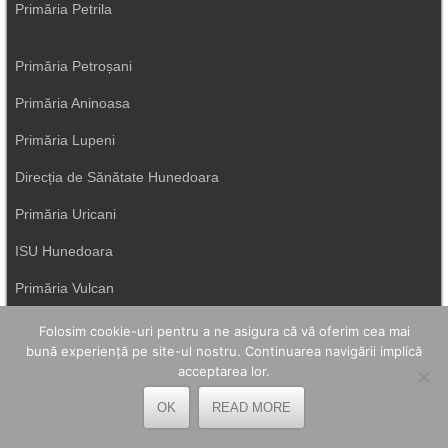
Primăria Petrila
Primăria Petroșani
Primăria Aninoasa
Primăria Lupeni
Direcția de Sănătate Hunedoara
Primăria Uricani
ISU Hunedoara
Primăria Vulcan
Folosim cookie-uri pentru a ne asigura că vă oferim cea mai
bună experiență pe site-ul nostru. Continuarea navigării implică
acceptarea lor.
OK
READ MORE