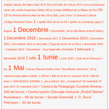
artiștilor plastici din Valea Jiului
00 în Parcul Eroilor din Vulcan
00 în zona vechiului puț
00-
minier din cartierul lupenean Ștefan
00) la Cetatea Mălăiești de la Sălașu de Sus
13
00; Antonia Morarul Alecsia Ilieș
00 la Sala „Liviu Oros” a Centrului Cultural
1
„Drăgan Muntean” Deva
1 aprilie 2022 de la ora 19
1 aprilie se scumpește gazul
1
1 Decembrie
August
1 Decembrie ( de la Iuliu Maniu la Aurel Vlaicu)
1 Decembrie 1918
1 Decembrie 2019
1 Decembrie 2017
1 Decembrie
2022
1 Decembrie 2022 se deschide „Târgul de iarnă” de la Deva
1 decembrie 2023
1 februarie
1
– 8 ianuarie 2024
1 Decembrie – Ziua Națională a României
1 Iunie
1 iulie
ianuarie 2018
1 Iunie 2025
1 Iunie de la Petroșani
1
1 Mai
leu
1 Mai pe Planeta Petrila a fost ”Ziua Minelor Deschise”
1% la
valoarea impozabila a cladirii.
1.450 lei
1.900 de lei de la 1 ianuarie 2018
1.900 lei
lunar
1. MAGAZINUL EXPANS
1. „de-a iubirea” (Ed. „Cameleonul”
03 noiembrie
07
• Centrul de Pedagogie Curativă Simeria –
iunie 2017
07 noiembrie 2022
100 de burse; • Centrul pentru Educație Incluzivă „Rudolf Steiner”
Hunedoara – 68 de burse; • Școala Generală „I. G. Duca”
Petroșani – 42 de burse.