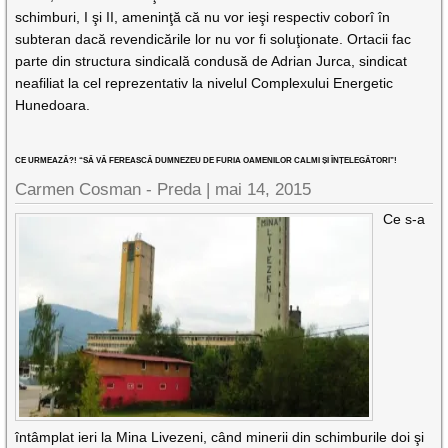
schimburi, I şi II, ameninţă că nu vor ieşi respectiv coborî în
subteran dacă revendicările lor nu vor fi soluţionate. Ortacii fac
parte din structura sindicală condusă de Adrian Jurca, sindicat
neafiliat la cel reprezentativ la nivelul Complexului Energetic
Hunedoara.
CE URMEAZĂ?! “SĂ VĂ FEREASCĂ DUMNEZEU DE FURIA OAMENILOR CALMI ȘI ÎNȚELEGĂTORI”!
Carmen Cosman - Preda |
mai 14, 2015
Ce s-a
întâmplat ieri la Mina Livezeni, când minerii din schimburile doi şi