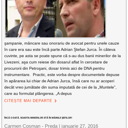
şampanie, mâncare sau onorariu de avocat pentru unele cauze
în care era sau este încă parte Adrian Ştefan Jurca. În câteva
cuvinte, pe asta se poate spune că s-au dus banii minerilor de la
Livezeni, aşa cum reiese din dosarul aflat în cercetare de
procurorii din Petroşani, dosar trimis aici de DNA pentru
instrumentare. Practic, este vorba despre documentele depuse
în apărarea lui chiar de Adrian Jurca, însă care nu ar acoperi
decât vreo jumătate din suma imputată de cei de la „Muntele”,
care au formulat plângerea. „A depus
CITEȘTE MAI DEPARTE
ÎNCĂ O DATĂ. SOARTA MINERILOR STĂ ÎN MÂINILE ŞEFILOR!
Carmen Cosman - Preda |
ianuarie 27, 2016