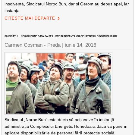
insolvență, Sindicatul Noroc Bun, dar și Gerom au depus apel, iar
instanța
CITEȘTE MAI DEPARTE
SINDICATUL „NOROC BUN” GATA SĂ SE LUPTE ÎN INSTANȚĂ CU CEH PENTRU DISPONIBILIZĂRI
Carmen Cosman - Preda |
iunie 14, 2016
Sindicatul „Noroc Bun” este decis să acționeze în instanță
administrația Complexului Energetic Hunedoara dacă va pune în
aplicare disponibilizările de personal fără protecție socială.