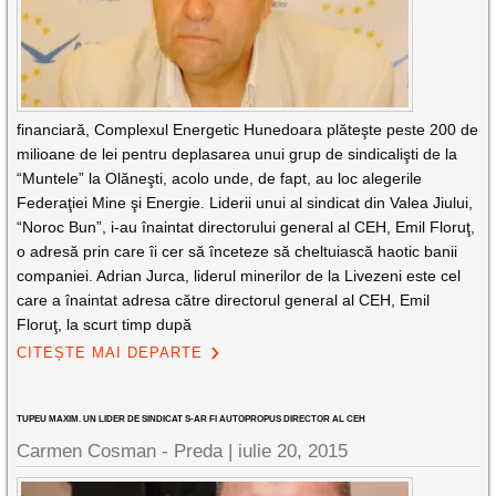
financiară, Complexul Energetic Hunedoara plăteşte peste 200 de
milioane de lei pentru deplasarea unui grup de sindicalişti de la
“Muntele” la Olăneşti, acolo unde, de fapt, au loc alegerile
Federaţiei Mine şi Energie. Liderii unui al sindicat din Valea Jiului,
“Noroc Bun”, i-au înaintat directorului general al CEH, Emil Floruţ,
o adresă prin care îi cer să înceteze să cheltuiască haotic banii
companiei. Adrian Jurca, liderul minerilor de la Livezeni este cel
care a înaintat adresa către directorul general al CEH, Emil
Floruţ, la scurt timp după
CITEȘTE MAI DEPARTE
TUPEU MAXIM. UN LIDER DE SINDICAT S-AR FI AUTOPROPUS DIRECTOR AL CEH
Carmen Cosman - Preda |
iulie 20, 2015