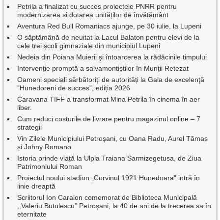
Petrila a finalizat cu succes proiectele PNRR pentru
modernizarea și dotarea unităților de învățământ
Aventura Red Bull Romaniacs ajunge, pe 30 iulie, la Lupeni
O săptămână de neuitat la Lacul Balaton pentru elevi de la
cele trei școli gimnaziale din municipiul Lupeni
Nedeia din Poiana Muierii și întoarcerea la rădăcinile timpului
Intervenție promptă a salvamontiștilor în Munții Retezat
Oameni speciali sărbătoriți de autorități la Gala de excelenţă
”Hunedoreni de succes”, ediția 2026
Caravana TIFF a transformat Mina Petrila în cinema în aer
liber.
Cum reduci costurile de livrare pentru magazinul online – 7
strategii
Vin Zilele Municipiului Petroșani, cu Oana Radu, Aurel Tămaș
și Johny Romano
Istoria prinde viață la Ulpia Traiana Sarmizegetusa, de Ziua
Patrimoniului Roman
Proiectul noului stadion „Corvinul 1921 Hunedoara” intră în
linie dreaptă
Scriitorul Ion Caraion comemorat de Biblioteca Municipală
,,Valeriu Butulescu” Petroșani, la 40 de ani de la trecerea sa în
eternitate