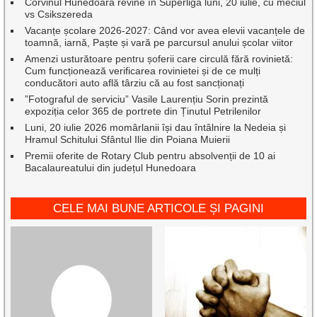
Corvinul Hunedoara revine în Superliga luni, 20 iulie, cu meciul
vs Csikszereda
Vacanțe școlare 2026-2027: Când vor avea elevii vacanțele de
toamnă, iarnă, Paște și vară pe parcursul anului școlar viitor
Amenzi usturătoare pentru șoferii care circulă fără rovinietă:
Cum funcționează verificarea rovinietei și de ce mulți
conducători auto află târziu că au fost sancționați
”Fotograful de serviciu” Vasile Laurențiu Sorin prezintă
expoziția celor 365 de portrete din Ținutul Petrilenilor
Luni, 20 iulie 2026 momârlanii își dau întâlnire la Nedeia și
Hramul Schitului Sfântul Ilie din Poiana Muierii
Premii oferite de Rotary Club pentru absolvenții de 10 ai
Bacalaureatului din județul Hunedoara
CELE MAI BUNE ARTICOLE ȘI PAGINI