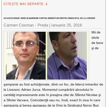
CITEȘTE MAI DEPARTE
ACUZAŢII GRAVE: BERE ŞI ȘAMPANIE CONTRA SEMNĂTURI PENTRU SINDICATUL DE LA LIVEZENI!
Carmen Cosman - Preda |
ianuarie 25, 2016
Mii de
sticle
de bere
şi de
şampanie au fost achiziţionate, dintr-un foc, de liderul minerilor de
la Livezeni, Adrian Jurca. Momentul cumpărării alcoolului în
cantităţi impresionante este în preajma zilei de Sfântul Nicolae şi
a Sfintei Varvara. Coincidenţă sau nu, însă, exact în ziua în care
şampania şi berea ajungeau de la Onix la Sindicatul Noroc Bun