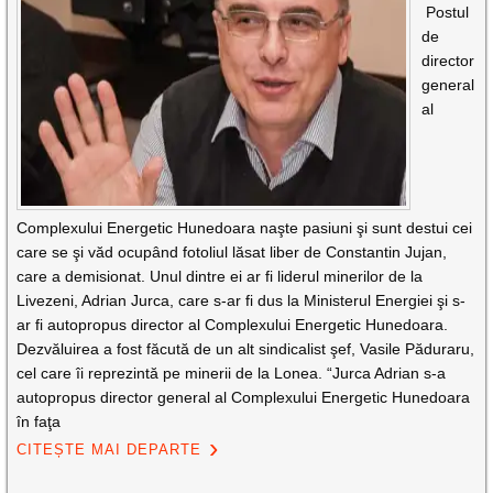
Postul
de
director
general
al
Complexului Energetic Hunedoara naşte pasiuni şi sunt destui cei
care se şi văd ocupând fotoliul lăsat liber de Constantin Jujan,
care a demisionat. Unul dintre ei ar fi liderul minerilor de la
Livezeni, Adrian Jurca, care s-ar fi dus la Ministerul Energiei şi s-
ar fi autopropus director al Complexului Energetic Hunedoara.
Dezvăluirea a fost făcută de un alt sindicalist şef, Vasile Păduraru,
cel care îi reprezintă pe minerii de la Lonea. “Jurca Adrian s-a
autopropus director general al Complexului Energetic Hunedoara
în faţa
CITEȘTE MAI DEPARTE