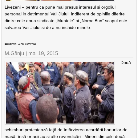
Livezeni – pentru ca pune mai presus interesul si orgoliul
personal in detrimentul Vaii Jiului. Indiferent de opiniile diferite
dintre cele doua sindicate „Muntele” si „Noroc Bun” scopul este
salvarea Vaii Jiului si de a nu inchide minele.
PROTEST LA EM LIVEZENI
M.Gânju |
mai 19, 2015
Două
schimburi protestează faţă de întârzierea acordării bonurilor de
masă, însă ortacii au şi alte revendicări. Minerii din cele două