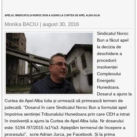
APELUL SINDICATULUI NOROC BUN A AJUNS LA CURTEA DE APEL ALBA IULIA
Monika BACIU |
august 30, 2016
Sindicatul Noroc
Bun a făcut apel
la decizia de
deschidere a
procedurii
insolvenței
Complexului
Energetic
Hunedoara.
Dosarul a ajuns la
Curtea de Apel Alba Iulia și urmează să primească termen de
judecată. “Dosarul în care Sindicatul Noroc Bun a formulat apel
împotriva sentinței Tribunalului Hunedoara prin care CEH a intrat
în insolvență a ajuns la Curtea de Apel Alba Iulia. Nr dosarului
este: 5194 /97/2015 /a1*/a3. Așteptăm termenul de începere a
procesului”, scrie Adrian Jurca, pe Facebook. Și la prima