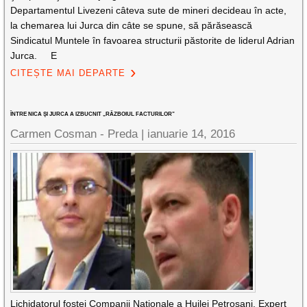
Departamentul Livezeni câteva sute de mineri decideau în acte,
la chemarea lui Jurca din câte se spune, să părăsească
Sindicatul Muntele în favoarea structurii păstorite de liderul Adrian
Jurca. E
CITEȘTE MAI DEPARTE
ÎNTRE NICA ŞI JURCA A IZBUCNIT „RĂZBOIUL FACTURILOR”
Carmen Cosman - Preda |
ianuarie 14, 2016
Lichidatorul fostei Companii Naţionale a Huilei Petroşani, Expert