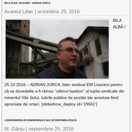
BILA ALBĂ / 25.10.2016 – ADRIAN JURCA
Avantul Liber |
octombrie 25, 2016
BILA
ALBĂ /
25.10.2016 – ADRIAN JURCA, lider sindical EM Livezeni pentru
că se dovedelte a fi rămas ”ultimul bastion” al luptei sindicale din
mineritul Văii Jiului, luările publice de poziție ale acestuia fiind
apreciate de ortaci. [slideshow_deploy id=’19661′]
LIDERII MINERILOR DEMISIONEAZĂ SAU SE DISPONIBILIZEAZĂ
M. Gânju |
septembrie 25, 2016