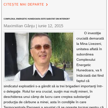
CITEȘTE MAI DEPARTE
COMPLEXUL ENERGETIC HUNEDOARA ESTE SABOTAT DIN INTERIOR?
Maximilian Gânju |
iunie 12, 2015
O investiţie
crucială demarată
la Mina Livezeni,
unitatea aflată în
subordinea
Complexului
Energetic
Hunedoara, va fi
întârziată dat fiind
faptul că
sindicatul exploatării s-a gândit să ia trei brigadieri importanţi într-
o delegaţie. Rolul lor era crucial, susţin mai mulţi mineri, în
deschiderea unui câmp de lucru care creştea substanţial
producţia de cărbune a minei, asta în condiţiile în care
Termocentrala Paroşeni a anunţat că se opreşte tocmai pentru că