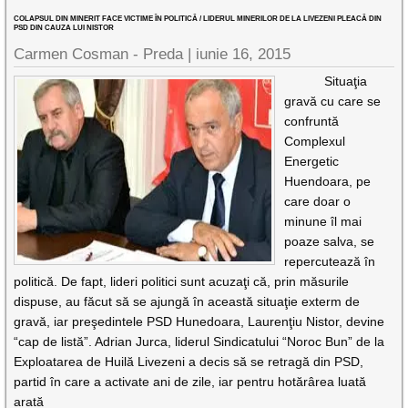
COLAPSUL DIN MINERIT FACE VICTIME ÎN POLITICĂ / LIDERUL MINERILOR DE LA LIVEZENI PLEACĂ DIN
PSD DIN CAUZA LUI NISTOR
Carmen Cosman - Preda |
iunie 16, 2015
Situaţia
gravă cu care se
confruntă
Complexul
Energetic
Huendoara, pe
care doar o
minune îl mai
poaze salva, se
repercutează în
politică. De fapt, lideri politici sunt acuzaţi că, prin măsurile
dispuse, au făcut să se ajungă în această situaţie exterm de
gravă, iar preşedintele PSD Hunedoara, Laurenţiu Nistor, devine
“cap de listă”. Adrian Jurca, liderul Sindicatului “Noroc Bun” de la
Exploatarea de Huilă Livezeni a decis să se retragă din PSD,
partid în care a activate ani de zile, iar pentru hotărârea luată
arată