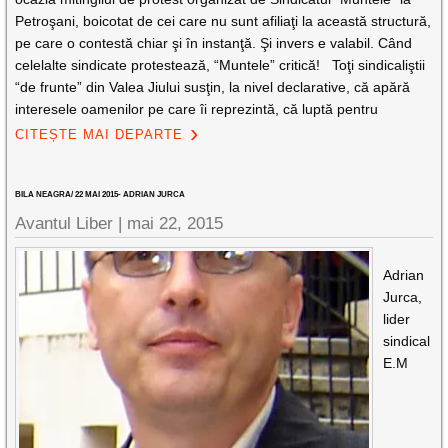
Petroşani, boicotat de cei care nu sunt afiliaţi la această structură,
pe care o contestă chiar şi în instanţă. Şi invers e valabil. Când
celelalte sindicate protestează, “Muntele” critică! Toţi sindicaliştii
“de frunte” din Valea Jiului susţin, la nivel declarative, că apără
interesele oamenilor pe care îi reprezintă, că luptă pentru
CITEȘTE MAI DEPARTE
BILA NEAGRA/ 22 MAI 2015- ADRIAN JURCA
Avantul Liber |
mai 22, 2015
Adrian
Jurca,
lider
sindical
E.M