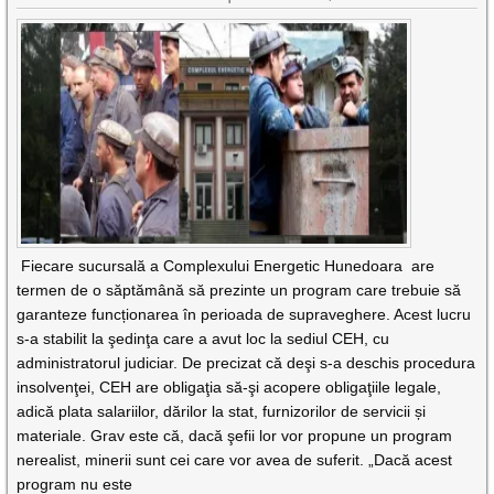
Fiecare sucursală a Complexului Energetic Hunedoara are
termen de o săptămână să prezinte un program care trebuie să
garanteze funcționarea în perioada de supraveghere. Acest lucru
s-a stabilit la şedinţa care a avut loc la sediul CEH, cu
administratorul judiciar. De precizat că deşi s-a deschis procedura
insolvenţei, CEH are obligaţia să-şi acopere obligaţiile legale,
adică plata salariilor, dărilor la stat, furnizorilor de servicii și
materiale. Grav este că, dacă şefii lor vor propune un program
nerealist, minerii sunt cei care vor avea de suferit. „Dacă acest
program nu este