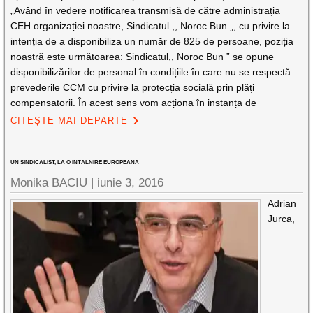
„Având în vedere notificarea transmisă de către administrația
CEH organizației noastre, Sindicatul ,, Noroc Bun „, cu privire la
intenția de a disponibiliza un număr de 825 de persoane, poziția
noastră este următoarea: Sindicatul,, Noroc Bun ” se opune
disponibilizărilor de personal în condițiile în care nu se respectă
prevederile CCM cu privire la protecția socială prin plăți
compensatorii. În acest sens vom acționa în instanța de
CITEȘTE MAI DEPARTE
UN SINDICALIST, LA O ÎNTÂLNIRE EUROPEANĂ
Monika BACIU |
iunie 3, 2016
Adrian
Jurca,