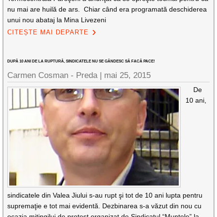
nu mai are huilă de ars. Chiar când era programată deschiderea
unui nou abataj la Mina Livezeni
CITEȘTE MAI DEPARTE
DUPĂ 10 ANI DE LA RUPTURĂ, SINDICATELE NU SE GÂNDESC SĂ FACĂ PACE!
Carmen Cosman - Preda |
mai 25, 2015
De
10 ani,
sindicatele din Valea Jiului s-au rupt şi tot de 10 ani lupta pentru
supremaţie e tot mai evidentă. Dezbinarea s-a văzut din nou cu
ocazia mitingilui de protest organizat de Sindicatul “Muntele” la