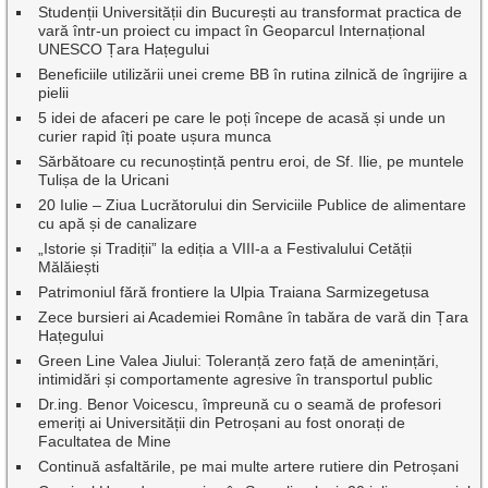
Studenții Universității din București au transformat practica de
vară într-un proiect cu impact în Geoparcul Internațional
UNESCO Țara Hațegului
Beneficiile utilizării unei creme BB în rutina zilnică de îngrijire a
pielii
5 idei de afaceri pe care le poți începe de acasă și unde un
curier rapid îți poate ușura munca
Sărbătoare cu recunoștință pentru eroi, de Sf. Ilie, pe muntele
Tulișa de la Uricani
20 Iulie – Ziua Lucrătorului din Serviciile Publice de alimentare
cu apă și de canalizare
„Istorie și Tradiții” la ediția a VIII-a a Festivalului Cetății
Mălăiești
Patrimoniul fără frontiere la Ulpia Traiana Sarmizegetusa
Zece bursieri ai Academiei Române în tabăra de vară din Țara
Hațegului
Green Line Valea Jiului: Toleranță zero față de amenințări,
intimidări și comportamente agresive în transportul public
Dr.ing. Benor Voicescu, împreună cu o seamă de profesori
emeriți ai Universității din Petroșani au fost onorați de
Facultatea de Mine
Continuă asfaltările, pe mai multe artere rutiere din Petroșani