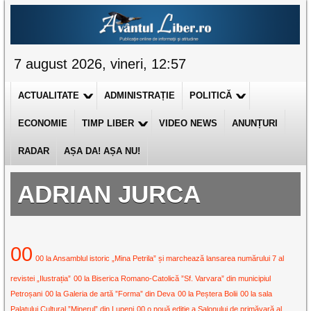
7 august 2026, vineri, 12:57
ACTUALITATE
ADMINISTRAȚIE
POLITICĂ
ECONOMIE
TIMP LIBER
VIDEO NEWS
ANUNȚURI
RADAR
AȘA DA! AȘA NU!
ADRIAN JURCA
00
00 la Ansamblul istoric „Mina Petrila” și marchează lansarea numărului 7 al
revistei „Ilustrația”
00 la Biserica Romano-Catolică ”Sf. Varvara” din municipiul
Petroșani
00 la Galeria de artă ”Forma” din Deva
00 la Peștera Bolii
00 la sala
Palatului Cultural ”Minerul” din Lupeni
00 o nouă ediție a Salonului de primăvară al