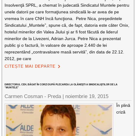
Insolvenţă SPRL, a chemat în judecată Sindicatul Muntele pentru
unele datorii pe care formaţiunea sindicală le-ar avea de pe
vremea în care CNH încă funcţiona. Petre Nica, preşedintele
Sindicatului „Muntele”, spune că, de fapt, datoria este căter Onix,
hotelul minerilor din Valea Jiului şi ar fi fost făcută de liderul
minerilor de la Livezeni, Adrian Jurca. Petre Nica a prezentat
public şi o factură, în valoare de aproape 2.440 de lei
reprezentând „contravaloare masă servită”, din data de 22.12.
2012, pe care
CITEȘTE MAI DEPARTE
DIRECTORUL CEH, BĂGAT ÎN CORZI DUPĂ PLECAREA LA OLĂNEŞTI A SINDICALIŞTILOR DE LA
“MUNTELE”
Carmen Cosman - Preda |
noiembrie 19, 2015
În plină
criză