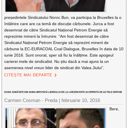
președintele Sindicatului Noroc Bun, va participa la Bruxelles la o
întâlnire care are ca temă de discuție cărbunele. Jurca a fost
desemnat de către Sindicatul Național Petrom Energie să
reprezinte minerii la întrunire. “Am fost desemnat de către
Sindicatul Național Petrom Energie să reprezint minerii de
cărbune la EC-EURACOAL Coal Dialogue, Bruxelles în data de 10
iunie 2016. Sunt onorat, sper să fiu la înălțime. Este apogeul
carierei mele de sindicalist. Nu știu dacă a mai ajuns la un
asemenea nivel vreun lider de sindicat din Valea Jiului”,
CITEȘTE MAI DEPARTE
DOAR JUMĂTATE DIN SUMA IMPUTATĂ LIDERULUI DE LA LIVEZENI ESTE ACOPERITĂ DE ACTELE DEPUSE
Carmen Cosman - Preda |
februarie 10, 2016
Bere,