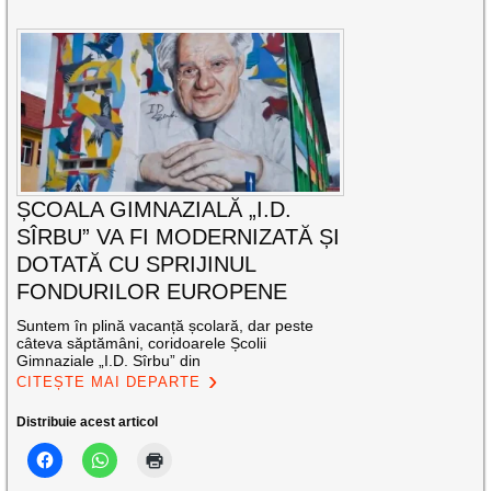
ȘCOALA GIMNAZIALĂ „I.D.
SÎRBU” VA FI MODERNIZATĂ ȘI
DOTATĂ CU SPRIJINUL
FONDURILOR EUROPENE
Suntem în plină vacanță școlară, dar peste
câteva săptămâni, coridoarele Școlii
Gimnaziale „I.D. Sîrbu” din
CITEȘTE MAI DEPARTE
Distribuie acest articol