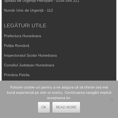
Spitalul de Urgență Petroșani - 0254.544.321
Număr Unic de Urgență - 112
LEGĂTURI UTILE
Prefectura Hunedoara
Poliția Română
Inspectoratul Școlar Hunedoara
Consiliul Județean Hunedoara
Primăria Petrila
Folosim cookie-uri pentru a ne asigura că vă oferim cea mai
Primăria Petroșani
bună experiență pe site-ul nostru. Continuarea navigării implică
acceptarea lor.
Primăria Aninoasa
OK
READ MORE
Primăria Lupeni