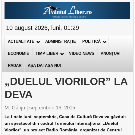
10 august 2026, luni, 01:29
ACTUALITATE
ADMINISTRAȚIE
POLITICĂ
ECONOMIE
TIMP LIBER
VIDEO NEWS
ANUNȚURI
RADAR
AȘA DA! AȘA NU!
„DUELUL VIORILOR” LA
DEVA
M. Gânju |
septembrie 16, 2015
La finele lunii septembrie, Casa de Cultură Deva va găzduit
un spectacol din cadrul Turneului Internațional „Duelul
Viorilor”, un proiect Radio România, organizat de Centrul