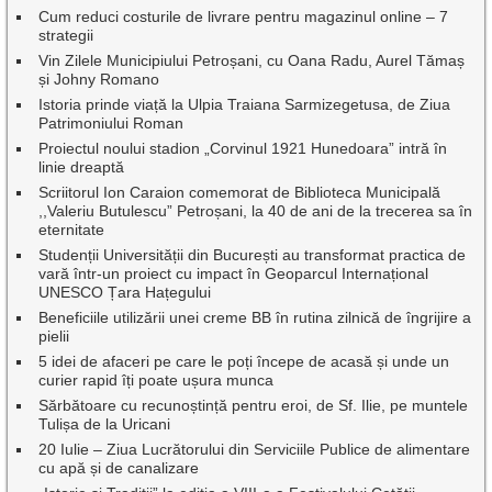
Cum reduci costurile de livrare pentru magazinul online – 7
strategii
Vin Zilele Municipiului Petroșani, cu Oana Radu, Aurel Tămaș
și Johny Romano
Istoria prinde viață la Ulpia Traiana Sarmizegetusa, de Ziua
Patrimoniului Roman
Proiectul noului stadion „Corvinul 1921 Hunedoara” intră în
linie dreaptă
Scriitorul Ion Caraion comemorat de Biblioteca Municipală
,,Valeriu Butulescu” Petroșani, la 40 de ani de la trecerea sa în
eternitate
Studenții Universității din București au transformat practica de
vară într-un proiect cu impact în Geoparcul Internațional
UNESCO Țara Hațegului
Beneficiile utilizării unei creme BB în rutina zilnică de îngrijire a
pielii
5 idei de afaceri pe care le poți începe de acasă și unde un
curier rapid îți poate ușura munca
Sărbătoare cu recunoștință pentru eroi, de Sf. Ilie, pe muntele
Tulișa de la Uricani
20 Iulie – Ziua Lucrătorului din Serviciile Publice de alimentare
cu apă și de canalizare