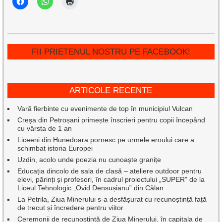
FII PRIETENUL NOSTRU PE FACEBOOK!
ARTICOLE RECENTE
Vară fierbinte cu evenimente de top în municipiul Vulcan
Creșa din Petroșani primește înscrieri pentru copii începând
cu vârsta de 1 an
Liceeni din Hunedoara pornesc pe urmele eroului care a
schimbat istoria Europei
Uzdin, acolo unde poezia nu cunoaște granițe
Educația dincolo de sala de clasă – ateliere outdoor pentru
elevi, părinți și profesori, în cadrul proiectului „SUPER” de la
Liceul Tehnologic „Ovid Densușianu” din Călan
La Petrila, Ziua Minerului s-a desfășurat cu recunoștință față
de trecut și încredere pentru viitor
Ceremonii de recunoștință de Ziua Minerului, în capitala de