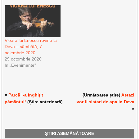
Vioara lui Enescu revine la
Deva – sâmbătă, 7
noiembrie 2020
29 octombrie 2020
În „Evenimente”
«
Parcă i-a înghiţit
(Următoarea știre)
Astazi
pământul!
(Știre anterioară)
vor fi sistari de apa in Deva
»
ȘTIRI ASEMĂNĂTOARE