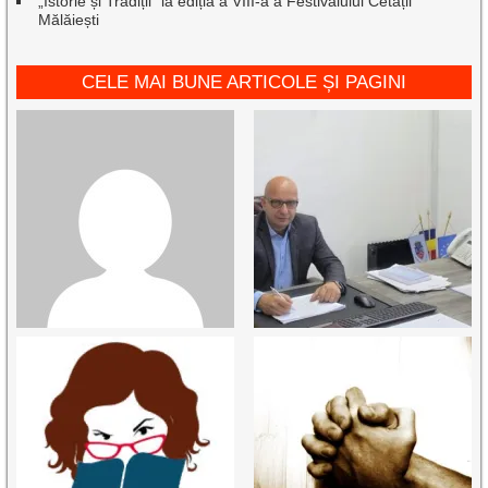
„Istorie și Tradiții” la ediția a VIII-a a Festivalului Cetății
Mălăiești
CELE MAI BUNE ARTICOLE ȘI PAGINI