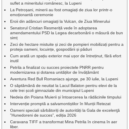
suflet a mineritului românesc, la Lupeni
La Petroșani, minerii au fost omagiați de ziua lor printr-o
emoționantă ceremonie
Eroii din adâncuri omagiați la Vulcan, de Ziua Minerului
Senatorul Cristian Resmeriță vede în adoptarea
amendamentului PSD la Legea decarbonării o măsură de bun
simț
Zeci de hectare mistuite și zeci de pompieri mobilizați pentru a
proteja oameni, locuințe, gospodării și păduri
Cum arată un spațiu exterior mai ușor de întreținut, fără efort
inutil
Petrila a finalizat cu succes proiectele PNRR pentru
modernizarea și dotarea unităților de învățământ
Aventura Red Bull Romaniacs ajunge, pe 30 iulie, la Lupeni
O săptămână de neuitat la Lacul Balaton pentru elevi de la
cele trei școli gimnaziale din municipiul Lupeni
Nedeia din Poiana Muierii și întoarcerea la rădăcinile timpului
Intervenție promptă a salvamontiștilor în Munții Retezat
Oameni speciali sărbătoriți de autorități la Gala de excelenţă
”Hunedoreni de succes”, ediția 2026
Caravana TIFF a transformat Mina Petrila în cinema în aer
liber.