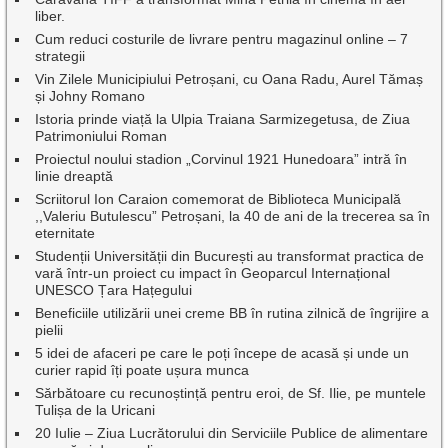
liber.
Cum reduci costurile de livrare pentru magazinul online – 7
strategii
Vin Zilele Municipiului Petroșani, cu Oana Radu, Aurel Tămaș
și Johny Romano
Istoria prinde viață la Ulpia Traiana Sarmizegetusa, de Ziua
Patrimoniului Roman
Proiectul noului stadion „Corvinul 1921 Hunedoara” intră în
linie dreaptă
Scriitorul Ion Caraion comemorat de Biblioteca Municipală
,,Valeriu Butulescu” Petroșani, la 40 de ani de la trecerea sa în
eternitate
Studenții Universității din București au transformat practica de
vară într-un proiect cu impact în Geoparcul Internațional
UNESCO Țara Hațegului
Beneficiile utilizării unei creme BB în rutina zilnică de îngrijire a
pielii
5 idei de afaceri pe care le poți începe de acasă și unde un
curier rapid îți poate ușura munca
Sărbătoare cu recunoștință pentru eroi, de Sf. Ilie, pe muntele
Tulișa de la Uricani
20 Iulie – Ziua Lucrătorului din Serviciile Publice de alimentare