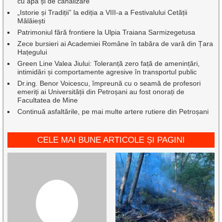
cu apă și de canalizare
„Istorie și Tradiții” la ediția a VIII-a a Festivalului Cetății
Mălăiești
Patrimoniul fără frontiere la Ulpia Traiana Sarmizegetusa
Zece bursieri ai Academiei Române în tabăra de vară din Țara
Hațegului
Green Line Valea Jiului: Toleranță zero față de amenințări,
intimidări și comportamente agresive în transportul public
Dr.ing. Benor Voicescu, împreună cu o seamă de profesori
emeriți ai Universității din Petroșani au fost onorați de
Facultatea de Mine
Continuă asfaltările, pe mai multe artere rutiere din Petroșani
CELE MAI BUNE ARTICOLE ȘI PAGINI