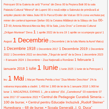
Petroșani
00 la Galeria de artă ”Forma” din Deva
00 la Peștera Bolii
00 la sala
Palatului Cultural ”Minerul” din Lupeni
00 o nouă ediție a Salonului de primăvară al
artiștilor plastici din Valea Jiului
00 în Parcul Eroilor din Vulcan
00 în zona vechiului puț
00-
minier din cartierul lupenean Ștefan
00) la Cetatea Mălăiești de la Sălașu de Sus
13
00; Antonia Morarul Alecsia Ilieș
00 la Sala „Liviu Oros” a Centrului Cultural
1
„Drăgan Muntean” Deva
1 aprilie 2022 de la ora 19
1 aprilie se scumpește gazul
1
1 Decembrie
August
1 Decembrie ( de la Iuliu Maniu la Aurel Vlaicu)
1 Decembrie 1918
1 Decembrie 2019
1 Decembrie 2017
1 Decembrie
2022
1 Decembrie 2022 se deschide „Târgul de iarnă” de la Deva
1 decembrie 2023
1 februarie
1
– 8 ianuarie 2024
1 Decembrie – Ziua Națională a României
1 Iunie
1 iulie
ianuarie 2018
1 Iunie 2025
1 Iunie de la Petroșani
1
1 Mai
leu
1 Mai pe Planeta Petrila a fost ”Ziua Minelor Deschise”
1% la
valoarea impozabila a cladirii.
1.450 lei
1.900 de lei de la 1 ianuarie 2018
1.900 lei
lunar
1. MAGAZINUL EXPANS
1. „de-a iubirea” (Ed. „Cameleonul”
03 noiembrie
07
• Centrul de Pedagogie Curativă Simeria –
iunie 2017
07 noiembrie 2022
100 de burse; • Centrul pentru Educație Incluzivă „Rudolf Steiner”
Hunedoara – 68 de burse; • Școala Generală „I. G. Duca”