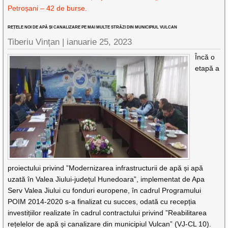
Petroșani – 42 de burse.
REȚELE NOI DE APĂ ȘI CANALIZARE PE MAI MULTE STRĂZI DIN MUNICIPIUL VULCAN
Tiberiu Vințan |
ianuarie 25, 2023
Încă o
etapă a
proiectului privind ”Modernizarea infrastructurii de apă și apă
uzată în Valea Jiului-județul Hunedoara”, implementat de Apa
Serv Valea Jiului cu fonduri europene, în cadrul Programului
POIM 2014-2020 s-a finalizat cu succes, odată cu recepția
investițiilor realizate în cadrul contractului privind ”Reabilitarea
rețelelor de apă și canalizare din municipiul Vulcan” (VJ-CL 10).