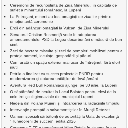
Ceremonii de recunoștință de Ziua Minerului, în capitala de
suflet a mineritului românesc, la Lupeni
La Petroșani, minerii au fost omagiați de ziua lor printr-o
emoționantă ceremonie
Eroii din adâncuri omagiați la Vulcan, de Ziua Minerului
Senatorul Cristian Resmeriță vede în adoptarea
amendamentului PSD la Legea decarbonării o măsură de bun
simț
Zeci de hectare mistuite și zeci de pompieri mobilizați pentru a
proteja oameni, locuințe, gospodării și păduri
Cum arată un spațiu exterior mai ușor de întreținut, fără efort
inutil
Petrila a finalizat cu succes proiectele PNRR pentru
modernizarea și dotarea unităților de învățământ
Aventura Red Bull Romaniacs ajunge, pe 30 iulie, la Lupeni
O săptămână de neuitat la Lacul Balaton pentru elevi de la
cele trei școli gimnaziale din municipiul Lupeni
Nedeia din Poiana Muierii și întoarcerea la rădăcinile timpului
Intervenție promptă a salvamontiștilor în Munții Retezat
Oameni speciali sărbătoriți de autorități la Gala de excelenţă
”Hunedoreni de succes”, ediția 2026
Caravana TIFF a transformat Mina Petrila în cinema în aer