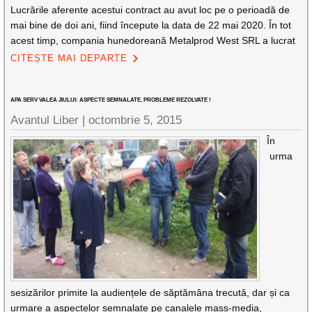
Lucrările aferente acestui contract au avut loc pe o perioadă de
mai bine de doi ani, fiind începute la data de 22 mai 2020. În tot
acest timp, compania hunedoreană Metalprod West SRL a lucrat
CITEȘTE MAI DEPARTE
APA SERV VALEA JIULUI: ASPECTE SEMNALATE, PROBLEME REZOLVATE !
Avantul Liber |
octombrie 5, 2015
În
urma
sesizărilor primite la audiențele de săptămâna trecută, dar și ca
urmare a aspectelor semnalate pe canalele mass-media,