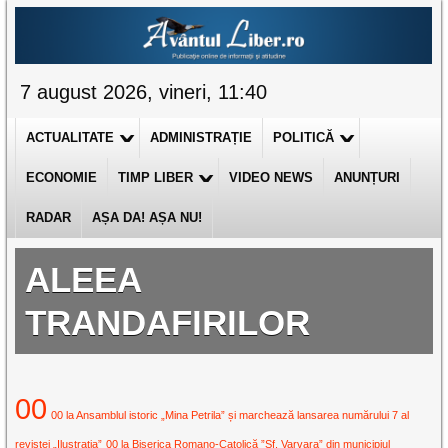
7 august 2026, vineri, 11:40
ACTUALITATE
ADMINISTRAȚIE
POLITICĂ
ECONOMIE
TIMP LIBER
VIDEO NEWS
ANUNȚURI
RADAR
AȘA DA! AȘA NU!
ALEEA
TRANDAFIRILOR
00
00 la Ansamblul istoric „Mina Petrila” și marchează lansarea numărului 7 al
revistei „Ilustrația”
00 la Biserica Romano-Catolică ”Sf. Varvara” din municipiul