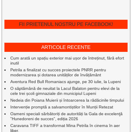
FII PRIETENUL NOSTRU PE FACEBOOK!
ARTICOLE RECENTE
Cum arată un spațiu exterior mai ușor de întreținut, fără efort
inutil
Petrila a finalizat cu succes proiectele PNRR pentru
modernizarea și dotarea unităților de învățământ
Aventura Red Bull Romaniacs ajunge, pe 30 iulie, la Lupeni
O săptămână de neuitat la Lacul Balaton pentru elevi de la
cele trei școli gimnaziale din municipiul Lupeni
Nedeia din Poiana Muierii și întoarcerea la rădăcinile timpului
Intervenție promptă a salvamontiștilor în Munții Retezat
Oameni speciali sărbătoriți de autorități la Gala de excelenţă
”Hunedoreni de succes”, ediția 2026
Caravana TIFF a transformat Mina Petrila în cinema în aer
liber.