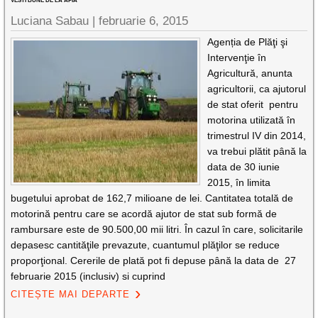
VESTI BUNE DE LA APIA
Luciana Sabau |
februarie 6, 2015
Agenția de Plăţi şi
Intervenţie în
Agricultură, anunta
agricultorii, ca ajutorul
de stat oferit pentru
motorina utilizată în
trimestrul IV din 2014,
va trebui plătit până la
data de 30 iunie
2015, în limita
bugetului aprobat de 162,7 milioane de lei. Cantitatea totală de
motorină pentru care se acordă ajutor de stat sub formă de
rambursare este de 90.500,00 mii litri. În cazul în care, solicitarile
depasesc cantităţile prevazute, cuantumul plăţilor se reduce
proporţional. Cererile de plată pot fi depuse până la data de 27
februarie 2015 (inclusiv) si cuprind
CITEȘTE MAI DEPARTE