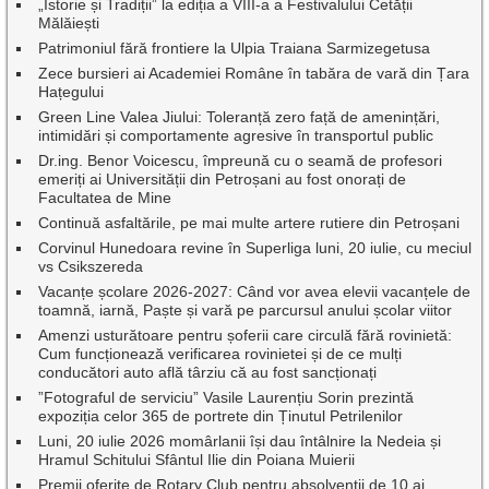
„Istorie și Tradiții” la ediția a VIII-a a Festivalului Cetății
Mălăiești
Patrimoniul fără frontiere la Ulpia Traiana Sarmizegetusa
Zece bursieri ai Academiei Române în tabăra de vară din Țara
Hațegului
Green Line Valea Jiului: Toleranță zero față de amenințări,
intimidări și comportamente agresive în transportul public
Dr.ing. Benor Voicescu, împreună cu o seamă de profesori
emeriți ai Universității din Petroșani au fost onorați de
Facultatea de Mine
Continuă asfaltările, pe mai multe artere rutiere din Petroșani
Corvinul Hunedoara revine în Superliga luni, 20 iulie, cu meciul
vs Csikszereda
Vacanțe școlare 2026-2027: Când vor avea elevii vacanțele de
toamnă, iarnă, Paște și vară pe parcursul anului școlar viitor
Amenzi usturătoare pentru șoferii care circulă fără rovinietă:
Cum funcționează verificarea rovinietei și de ce mulți
conducători auto află târziu că au fost sancționați
”Fotograful de serviciu” Vasile Laurențiu Sorin prezintă
expoziția celor 365 de portrete din Ținutul Petrilenilor
Luni, 20 iulie 2026 momârlanii își dau întâlnire la Nedeia și
Hramul Schitului Sfântul Ilie din Poiana Muierii
Premii oferite de Rotary Club pentru absolvenții de 10 ai