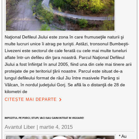
Naţional Defileul Jiului este zona în care frumuseţile naturii şi
multe lucruri unice îi atrag pe turişti. Astăzi, tronsonul Bumbeşti-
Livezeni este sectorul de cale ferată cu cele mai multe tuneluri
aflate într-un defileu din ţara noastră. Parcul Naţional Defileul
Jiului a fost înfiinţat în anul 2005, fiind una din cele mai tinere arii
protejate de pe teritoriul ţării noastre. Parcul este situat de-a
lungul defileului format de râul Jiu între masivele Parâng si
Vâlcan, în nordul judeţului Gorj. Se află la o distanţă de 28 de
kilometri de
CITEȘTE MAI DEPARTE
IMPOZITUL PE PORCI, STUPI, VACI SAU GAINI INTRAT IN VIGOARE!
Avantul Liber |
martie 4, 2015
* Au