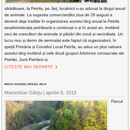
sărbătoare, la Petrila, pe Jieț, localnicii s-au adunat la târgul anual
de animale. La sugestia comercianților,ziua de 29 august a
devenit deja tradiție în organizarea acestui târg anual la Petrila
iaradministrația petrileană a continuat-o și în acest an, invitând
zeci de crescători de animale și păsări din zonă și vecinătate. Un
lucru nou și demn de semnalat este faptul că organizatorii, în
speță Primăria și Consiliul Local Petrila, au adus un plus valoare
acestui târg invitând și cele două grupuri folclorice consacrate ale
Petrilei, Junii Petrileni și
CITEȘTE MAI DEPARTE
PARCUL NAŢIONAL DEFILEUL JIULUI
Maximilian Gânju |
aprilie 6, 2015
Parcul