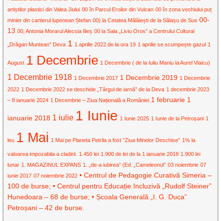
artiștilor plastici din Valea Jiului
00 în Parcul Eroilor din Vulcan
00 în zona vechiului puț
00-
minier din cartierul lupenean Ștefan
00) la Cetatea Mălăiești de la Sălașu de Sus
13
00; Antonia Morarul Alecsia Ilieș
00 la Sala „Liviu Oros” a Centrului Cultural
1
„Drăgan Muntean” Deva
1 aprilie 2022 de la ora 19
1 aprilie se scumpește gazul
1
1 Decembrie
August
1 Decembrie ( de la Iuliu Maniu la Aurel Vlaicu)
1 Decembrie 1918
1 Decembrie 2019
1 Decembrie 2017
1 Decembrie
2022
1 Decembrie 2022 se deschide „Târgul de iarnă” de la Deva
1 decembrie 2023
1 februarie
1
– 8 ianuarie 2024
1 Decembrie – Ziua Națională a României
1 Iunie
1 iulie
ianuarie 2018
1 Iunie 2025
1 Iunie de la Petroșani
1
1 Mai
leu
1 Mai pe Planeta Petrila a fost ”Ziua Minelor Deschise”
1% la
valoarea impozabila a cladirii.
1.450 lei
1.900 de lei de la 1 ianuarie 2018
1.900 lei
lunar
1. MAGAZINUL EXPANS
1. „de-a iubirea” (Ed. „Cameleonul”
03 noiembrie
07
• Centrul de Pedagogie Curativă Simeria –
iunie 2017
07 noiembrie 2022
100 de burse; • Centrul pentru Educație Incluzivă „Rudolf Steiner”
Hunedoara – 68 de burse; • Școala Generală „I. G. Duca”
Petroșani – 42 de burse.