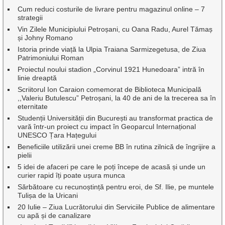
Cum reduci costurile de livrare pentru magazinul online – 7
strategii
Vin Zilele Municipiului Petroșani, cu Oana Radu, Aurel Tămaș
și Johny Romano
Istoria prinde viață la Ulpia Traiana Sarmizegetusa, de Ziua
Patrimoniului Roman
Proiectul noului stadion „Corvinul 1921 Hunedoara” intră în
linie dreaptă
Scriitorul Ion Caraion comemorat de Biblioteca Municipală
,,Valeriu Butulescu” Petroșani, la 40 de ani de la trecerea sa în
eternitate
Studenții Universității din București au transformat practica de
vară într-un proiect cu impact în Geoparcul Internațional
UNESCO Țara Hațegului
Beneficiile utilizării unei creme BB în rutina zilnică de îngrijire a
pielii
5 idei de afaceri pe care le poți începe de acasă și unde un
curier rapid îți poate ușura munca
Sărbătoare cu recunoștință pentru eroi, de Sf. Ilie, pe muntele
Tulișa de la Uricani
20 Iulie – Ziua Lucrătorului din Serviciile Publice de alimentare
cu apă și de canalizare