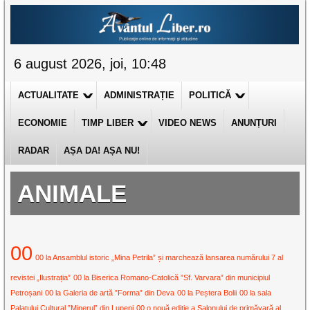
6 august 2026, joi, 10:48
ACTUALITATE
ADMINISTRAȚIE
POLITICĂ
ECONOMIE
TIMP LIBER
VIDEO NEWS
ANUNȚURI
RADAR
AȘA DA! AȘA NU!
ANIMALE
00
00 la Ansamblul istoric „Mina Petrila” și marchează lansarea numărului 7 al
revistei „Ilustrația”
00 la Biserica Romano-Catolică ”Sf. Varvara” din municipiul
Petroșani
00 la Galeria de artă ”Forma” din Deva
00 la Peștera Bolii
00 la sala
Palatului Cultural ”Minerul” din Lupeni
00 o nouă ediție a Salonului de primăvară al