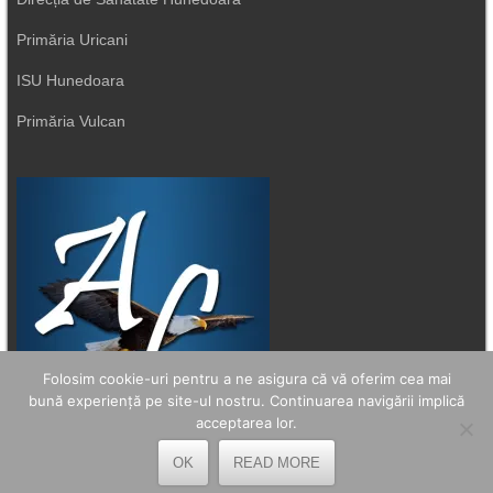
Primăria Uricani
ISU Hunedoara
Primăria Vulcan
Folosim cookie-uri pentru a ne asigura că vă oferim cea mai
bună experiență pe site-ul nostru. Continuarea navigării implică
acceptarea lor.
OK
READ MORE
© 2024: Avantul Liber, All Rights Reserved