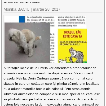
AMENZI PENTRU IUBITORII DE ANIMALE
Monika BACIU |
martie 28, 2017
Autoritățile locale de la Petrila vor amendarea proprietarilor de
animale care nu adună resturile după acestea. Viceprimarul
orașului Petrila, Dorin Curtean spune că s-a confruntat cu o
situație în care un cetățean care își plimba câinele prin localitate
nu a adunat materiile fecale ale câinelui. “Am atras atentia
iubitorilor animalelor de companie si in mod special cei care iesiti
sa plimbati cainii pe trotuare, alei si in parcuri sa fiti pregatiti cu
ustensilele necesare la dumneavoastra atunci cand animalul pe