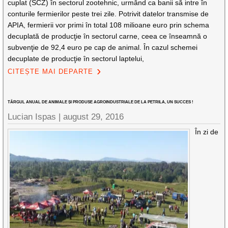
cuplat (SCZ) în sectorul zootehnic, urmând ca banii să intre în
conturile fermierilor peste trei zile. Potrivit datelor transmise de
APIA, fermierii vor primi în total 108 milioane euro prin schema
decuplată de producţie în sectorul carne, ceea ce înseamnă o
subvenţie de 92,4 euro pe cap de animal. În cazul schemei
decuplate de producţie în sectorul laptelui,
CITEȘTE MAI DEPARTE
TÂRGUL ANUAL DE ANIMALE ȘI PRODUSE AGROINDUSTRIALE DE LA PETRILA, UN SUCCES !
Lucian Ispas |
august 29, 2016
În zi de