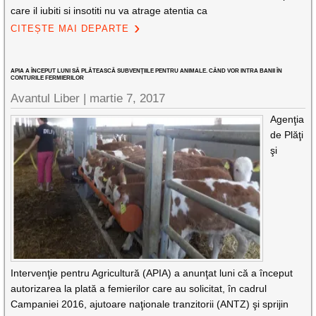
care il iubiti si insotiti nu va atrage atentia ca
CITEȘTE MAI DEPARTE
APIA A ÎNCEPUT LUNI SĂ PLĂTEASCĂ SUBVENŢIILE PENTRU ANIMALE. CÂND VOR INTRA BANII ÎN
CONTURILE FERMIERILOR
Avantul Liber |
martie 7, 2017
Agenţia
de Plăţi
şi
Intervenţie pentru Agricultură (APIA) a anunţat luni că a început
autorizarea la plată a femierilor care au solicitat, în cadrul
Campaniei 2016, ajutoare naţionale tranzitorii (ANTZ) şi sprijin