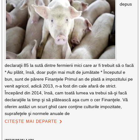
depus
declaraţii 85 la sută dintre fermierii mici care ar fi trebuit să o facă
* Au plătit, însă, doar puţin mai mult de jumătate * Începutul e
bun, sunt de părere Finanţele Primul an de plată a impozitului pe
venit agricol, adică 2013, n-a fost din cale afară de strict.
Începând din 2014, însă, cam toată lumea va trebui să-şi facă
declaraţiile la timp şi să plătească aşa cum o cer Finanţele. Vă
oferim astăzi un scurt ghid care conţine culturile impozitate,
suprafeţele şi normele anuale de
CITEȘTE MAI DEPARTE