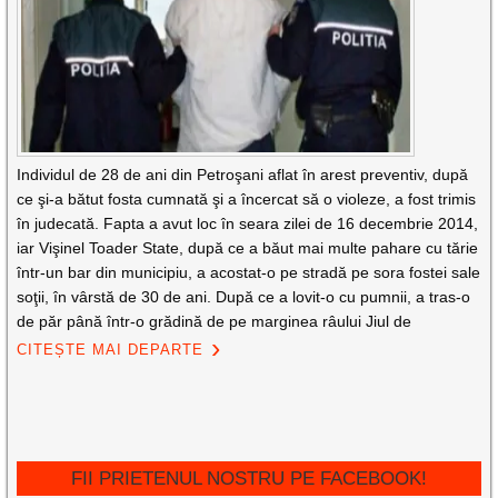
Individul de 28 de ani din Petroşani aflat în arest preventiv, după
ce şi-a bătut fosta cumnată şi a încercat să o violeze, a fost trimis
în judecată. Fapta a avut loc în seara zilei de 16 decembrie 2014,
iar Vişinel Toader State, după ce a băut mai multe pahare cu tărie
într-un bar din municipiu, a acostat-o pe stradă pe sora fostei sale
soţii, în vârstă de 30 de ani. După ce a lovit-o cu pumnii, a tras-o
de păr până într-o grădină de pe marginea râului Jiul de
CITEȘTE MAI DEPARTE
FII PRIETENUL NOSTRU PE FACEBOOK!