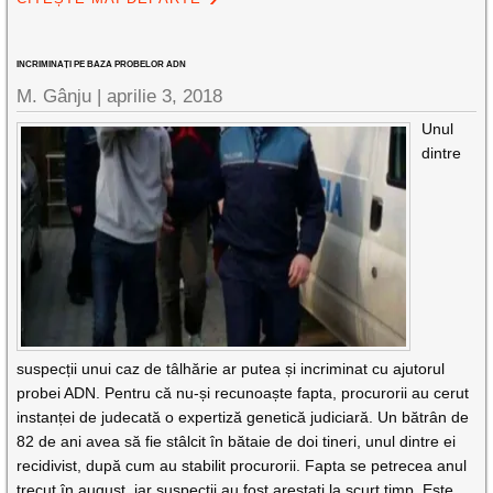
INCRIMINAȚI PE BAZA PROBELOR ADN
M. Gânju |
aprilie 3, 2018
Unul
dintre
suspecții unui caz de tâlhărie ar putea și incriminat cu ajutorul
probei ADN. Pentru că nu-și recunoaște fapta, procurorii au cerut
instanței de judecată o expertiză genetică judiciară. Un bătrân de
82 de ani avea să fie stâlcit în bătaie de doi tineri, unul dintre ei
recidivist, după cum au stabilit procurorii. Fapta se petrecea anul
trecut în august, iar suspecții au fost arestați la scurt timp. Este