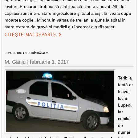
lovituri. Procurorii trebuie să stabilească cine e vinovat. Alți doi
copilași sunt într-o stare îngrozitoare și totul a ieșit la iveală după
moartea copilei. Minora în vârstă de trei ani a ajuns la spital în
stare extrem de gravă și medicii au încercat din răsputeri
CITEȘTE MAI DEPARTE
COPIL DE TREI ANI UCIS ÎN BĂTAIE?
M. Gânju |
februarie 1, 2017
Teribila
faptă ar
fi avut
loc în
Lupeni,
iar
copilul
de
numai