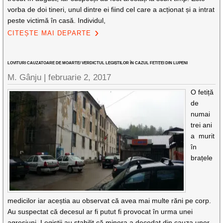
vorba de doi tineri, unul dintre ei fiind cel care a acționat și a intrat
peste victimă în casă. Individul,
CITEȘTE MAI DEPARTE
LOVITURI CAUZATOARE DE MOARTE/ VERDICTUL LEGIȘTILOR ÎN CAZUL FETIȚEI DIN LUPENI
M. Gânju |
februarie 2, 2017
O fetiță
de
numai
trei ani
a murit
în
brațele
medicilor iar aceștia au observat că avea mai multe răni pe corp.
Au suspectat că decesul ar fi putut fi provocat în urma unei
agresiuni. Legiștii au stabilit că minora a decedat din cauza unor