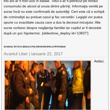
trei ani ar fi fost ucis în bătaie. Totul s-ar fi petrecut pe fondul
consumului de alcool al unuia dintre părinţi. Informaţia venită pe
surse încă nu este confirmată de autorităţi. Cert este că o echipă
de criminalişti au preluat cazul şi fac cercetări. Legiştii vor putea
spune cu exactitate cauza care a dus la decesul micuţului. Alte
surse vorbesc despre neglijenţa familiei iar copilul ar fi decedat
după un şoc hipotermic. [slideshow_deploy id=’13837′]
SCANDAL ÎN FAȚA SEDIULUI POLIȚIEI MUNICIPIULUI PETROȘANI
Avantul Liber |
ianuarie 22, 2017
Astăzi,