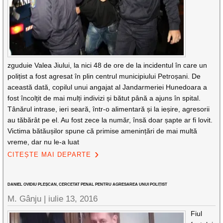
zguduie Valea Jiului, la nici 48 de ore de la incidentul în care un
polițist a fost agresat în plin centrul municipiului Petroșani. De
această dată, copilul unui angajat al Jandarmeriei Hunedoara a
fost încolțit de mai mulți indivizi și bătut până a ajuns în spital.
Tânărul intrase, ieri seară, într-o alimentară și la ieșire, agresorii
au tăbărât pe el. Au fost zece la număr, însă doar șapte ar fi lovit.
Victima bătăușilor spune că primise amenințări de mai multă
vreme, dar nu le-a luat
CITEȘTE MAI DEPARTE
DANIEL OVIDIU PLEȘCAN, CERCETAT PENAL PENTRU AGRESAREA UNUI POLIȚIST
M. Gânju |
iulie 13, 2016
Fiul