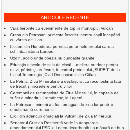
ARTICOLE RECENTE
Vară fierbinte cu evenimente de top în municipiul Vulcan
Creșa din Petroșani primește înscrieri pentru copii începând
cu vârsta de 1 an
Liceeni din Hunedoara pornesc pe urmele eroului care a
schimbat istoria Europei
Uzdin, acolo unde poezia nu cunoaște granițe
Educația dincolo de sala de clasă – ateliere outdoor pentru
elevi, părinți și profesori, în cadrul proiectului „SUPER” de la
Liceul Tehnologic „Ovid Densușianu” din Călan
La Petrila, Ziua Minerului s-a desfășurat cu recunoștință față
de trecut și încredere pentru viitor
Ceremonii de recunoștință de Ziua Minerului, în capitala de
suflet a mineritului românesc, la Lupeni
La Petroșani, minerii au fost omagiați de ziua lor printr-o
emoționantă ceremonie
Eroii din adâncuri omagiați la Vulcan, de Ziua Minerului
Senatorul Cristian Resmeriță vede în adoptarea
amendamentului PSD la Legea decarbonării o măsură de bun