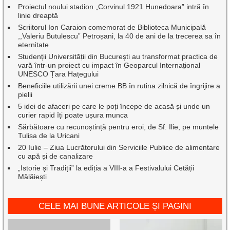
Proiectul noului stadion „Corvinul 1921 Hunedoara” intră în
linie dreaptă
Scriitorul Ion Caraion comemorat de Biblioteca Municipală
,,Valeriu Butulescu” Petroșani, la 40 de ani de la trecerea sa în
eternitate
Studenții Universității din București au transformat practica de
vară într-un proiect cu impact în Geoparcul Internațional
UNESCO Țara Hațegului
Beneficiile utilizării unei creme BB în rutina zilnică de îngrijire a
pielii
5 idei de afaceri pe care le poți începe de acasă și unde un
curier rapid îți poate ușura munca
Sărbătoare cu recunoștință pentru eroi, de Sf. Ilie, pe muntele
Tulișa de la Uricani
20 Iulie – Ziua Lucrătorului din Serviciile Publice de alimentare
cu apă și de canalizare
„Istorie și Tradiții” la ediția a VIII-a a Festivalului Cetății
Mălăiești
CELE MAI BUNE ARTICOLE ȘI PAGINI