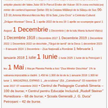
artiștilor plastici din Valea Jiului
00 în Parcul Eroilor din Vulcan
00 în zona vechiului puț
00-
minier din cartierul lupenean Ștefan
00) la Cetatea Mălăiești de la Sălașu de Sus
13
00; Antonia Morarul Alecsia Ilieș
00 la Sala „Liviu Oros” a Centrului Cultural
1
„Drăgan Muntean” Deva
1 aprilie 2022 de la ora 19
1 aprilie se scumpește gazul
1
1 Decembrie
August
1 Decembrie ( de la Iuliu Maniu la Aurel Vlaicu)
1 Decembrie 1918
1 Decembrie 2019
1 Decembrie 2017
1 Decembrie
2022
1 Decembrie 2022 se deschide „Târgul de iarnă” de la Deva
1 decembrie 2023
1 februarie
1
– 8 ianuarie 2024
1 Decembrie – Ziua Națională a României
1 Iunie
1 iulie
ianuarie 2018
1 Iunie 2025
1 Iunie de la Petroșani
1
1 Mai
leu
1 Mai pe Planeta Petrila a fost ”Ziua Minelor Deschise”
1% la
valoarea impozabila a cladirii.
1.450 lei
1.900 de lei de la 1 ianuarie 2018
1.900 lei
lunar
1. MAGAZINUL EXPANS
1. „de-a iubirea” (Ed. „Cameleonul”
03 noiembrie
07
• Centrul de Pedagogie Curativă Simeria –
iunie 2017
07 noiembrie 2022
100 de burse; • Centrul pentru Educație Incluzivă „Rudolf Steiner”
Hunedoara – 68 de burse; • Școala Generală „I. G. Duca”
Petroșani – 42 de burse.