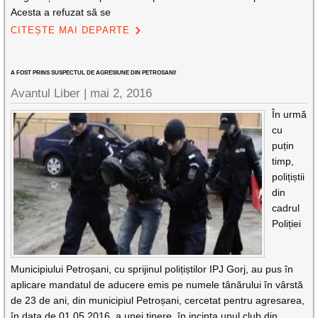
Acesta a refuzat să se
CITEȘTE MAI DEPARTE
A FOST PRINS SUSPECTUL DE AGRESIUNE DIN PETROSANI!
Avantul Liber |
mai 2, 2016
În urmă
cu
puțin
timp,
polițiștii
din
cadrul
Poliției
Municipiului Petroșani, cu sprijinul polițiștilor IPJ Gorj, au pus în
aplicare mandatul de aducere emis pe numele tânărului în vârstă
de 23 de ani, din municipiul Petroșani, cercetat pentru agresarea,
în data de 01.05.2016, a unei tinere, în incinta unul club din