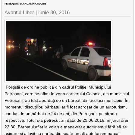
PETROȘANI. SCANDAL ÎN COLONIE
Avantul Liber |
iunie 30, 2016
Polițiștii de ordine publică din cadrul Poliției Municipiului
Petroșani, care se aflau în zona cartierului Colonie, din municipiul
Petroșani, au fost abordați de un bărbat, din același municipiu. În
momentul discuțiilor, bărbatul ar fi fost acroșat de un autoturism,
condus de un bărbat de 24 de ani, din Petroșani, pe strada
respectivă. Totul s-a petrecut ,în data de 29.06.2016, în jurul orei
22.30. Bărbatul aflat la volan a manevrat autoturismul fără să se
asigure și a lovit cu partea din spate un alt autoturism parcat.