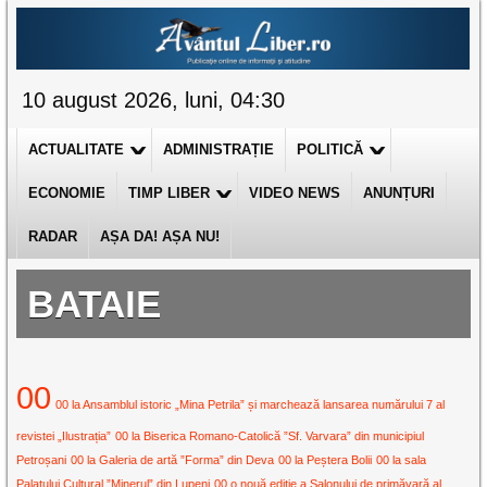
10 august 2026, luni, 04:30
ACTUALITATE
ADMINISTRAȚIE
POLITICĂ
ECONOMIE
TIMP LIBER
VIDEO NEWS
ANUNȚURI
RADAR
AȘA DA! AȘA NU!
BATAIE
00
00 la Ansamblul istoric „Mina Petrila” și marchează lansarea numărului 7 al
revistei „Ilustrația”
00 la Biserica Romano-Catolică ”Sf. Varvara” din municipiul
Petroșani
00 la Galeria de artă ”Forma” din Deva
00 la Peștera Bolii
00 la sala
Palatului Cultural ”Minerul” din Lupeni
00 o nouă ediție a Salonului de primăvară al