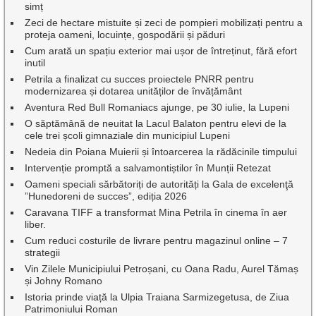
simț
Zeci de hectare mistuite și zeci de pompieri mobilizați pentru a
proteja oameni, locuințe, gospodării și păduri
Cum arată un spațiu exterior mai ușor de întreținut, fără efort
inutil
Petrila a finalizat cu succes proiectele PNRR pentru
modernizarea și dotarea unităților de învățământ
Aventura Red Bull Romaniacs ajunge, pe 30 iulie, la Lupeni
O săptămână de neuitat la Lacul Balaton pentru elevi de la
cele trei școli gimnaziale din municipiul Lupeni
Nedeia din Poiana Muierii și întoarcerea la rădăcinile timpului
Intervenție promptă a salvamontiștilor în Munții Retezat
Oameni speciali sărbătoriți de autorități la Gala de excelenţă
”Hunedoreni de succes”, ediția 2026
Caravana TIFF a transformat Mina Petrila în cinema în aer
liber.
Cum reduci costurile de livrare pentru magazinul online – 7
strategii
Vin Zilele Municipiului Petroșani, cu Oana Radu, Aurel Tămaș
și Johny Romano
Istoria prinde viață la Ulpia Traiana Sarmizegetusa, de Ziua
Patrimoniului Roman