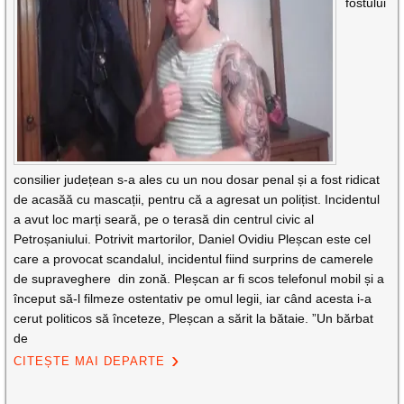
fostului
consilier județean s-a ales cu un nou dosar penal și a fost ridicat
de acasăă cu mascații, pentru că a agresat un polițist. Incidentul
a avut loc marți seară, pe o terasă din centrul civic al
Petroșaniului. Potrivit martorilor, Daniel Ovidiu Pleșcan este cel
care a provocat scandalul, incidentul fiind surprins de camerele
de supraveghere din zonă. Pleșcan ar fi scos telefonul mobil și a
început să-l filmeze ostentativ pe omul legii, iar când acesta i-a
cerut politicos să înceteze, Pleșcan a sărit la bătaie. ”Un bărbat
de
CITEȘTE MAI DEPARTE