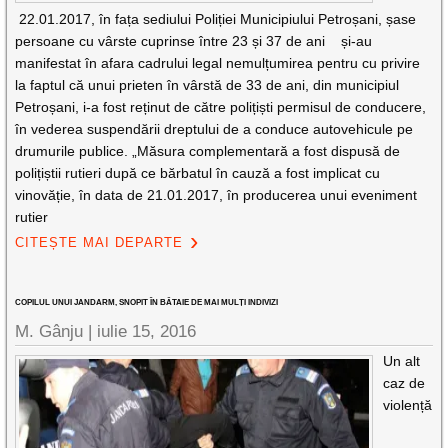
22.01.2017, în fața sediului Poliției Municipiului Petroșani, șase
persoane cu vârste cuprinse între 23 și 37 de ani și-au
manifestat în afara cadrului legal nemulțumirea pentru cu privire
la faptul că unui prieten în vârstă de 33 de ani, din municipiul
Petroșani, i-a fost reținut de către polițiști permisul de conducere,
în vederea suspendării dreptului de a conduce autovehicule pe
drumurile publice. „Măsura complementară a fost dispusă de
polițiștii rutieri după ce bărbatul în cauză a fost implicat cu
vinovăție, în data de 21.01.2017, în producerea unui eveniment
rutier
CITEȘTE MAI DEPARTE
COPILUL UNUI JANDARM, SNOPIT ÎN BĂTAIE DE MAI MULȚI INDIVIZI
M. Gânju |
iulie 15, 2016
Un alt
caz de
violență