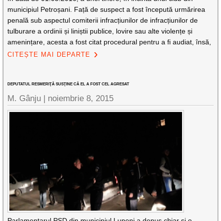
municipiul Petroșani. Față de suspect a fost începută urmărirea
penală sub aspectul comiterii infracțiunilor de infracțiunilor de
tulburare a ordinii și liniștii publice, lovire sau alte violențe și
amenințare, acesta a fost citat procedural pentru a fi audiat, însă,
CITEȘTE MAI DEPARTE
DEPUTATUL RESMERIŢĂ SUSŢINE CĂ EL A FOST CEL AGRESAT
M. Gânju |
noiembrie 8, 2015
Parlamentarul PSD din municipiul Lupeni a depus chiar şi o