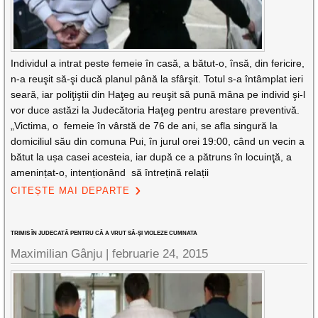
Individul a intrat peste femeie în casă, a bătut-o, însă, din fericire,
n-a reuşit să-şi ducă planul până la sfârşit. Totul s-a întâmplat ieri
seară, iar poliţiştii din Haţeg au reuşit să pună mâna pe individ şi-l
vor duce astăzi la Judecătoria Haţeg pentru arestare preventivă.
„Victima, o femeie în vârstă de 76 de ani, se afla singură la
domiciliul său din comuna Pui, în jurul orei 19:00, când un vecin a
bătut la ușa casei acesteia, iar după ce a pătruns în locuinţă, a
amenințat-o, intenționând să întrețină relații
CITEȘTE MAI DEPARTE
TRIMIS ÎN JUDECATĂ PENTRU CĂ A VRUT SĂ-ŞI VIOLEZE CUMNATA
Maximilian Gânju |
februarie 24, 2015