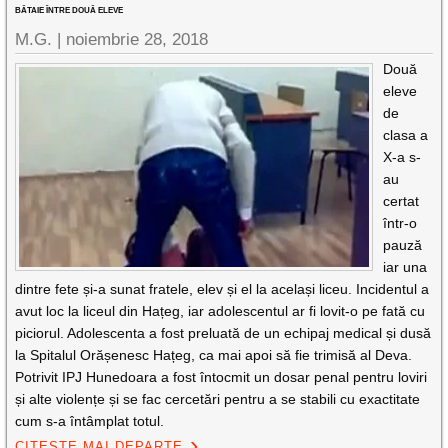
BĂTAIE ÎNTRE DOUĂ ELEVE
M.G. |
noiembrie 28, 2018
Două
eleve
de
clasa a
X-a s-
au
certat
într-o
pauză
iar una
dintre fete și-a sunat fratele, elev și el la același liceu. Incidentul a
avut loc la liceul din Hațeg, iar adolescentul ar fi lovit-o pe fată cu
piciorul. Adolescenta a fost preluată de un echipaj medical și dusă
la Spitalul Orășenesc Hațeg, ca mai apoi să fie trimisă al Deva.
Potrivit IPJ Hunedoara a fost întocmit un dosar penal pentru loviri
și alte violențe și se fac cercetări pentru a se stabili cu exactitate
cum s-a întâmplat totul.
CITEȘTE MAI DEPARTE