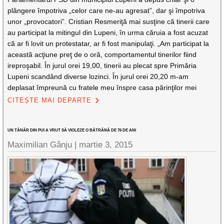
plângere împotriva „celor care ne-au agresat”, dar şi împotriva
unor „provocatori”. Cristian Resmeriţă mai susţine că tinerii care
au participat la mitingul din Lupeni, în urma căruia a fost acuzat
că ar fi lovit un protestatar, ar fi fost manipulaţi. „Am participat la
această acţiune preţ de o oră, comportamentul tinerilor fiind
ireproşabil. În jurul orei 19,00, tinerii au plecat spre Primăria
Lupeni scandând diverse lozinci. În jurul orei 20,20 m-am
deplasat împreună cu fratele meu înspre casa părinţilor mei
CITEȘTE MAI DEPARTE
UN TÂNĂR DIN PUI A VRUT SĂ VIOLEZE O BĂTRÂNĂ DE 76 DE ANI
Maximilian Gânju |
martie 3, 2015