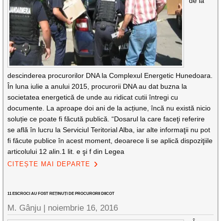
de la
descinderea procurorilor DNA la Complexul Energetic Hunedoara.
În luna iulie a anului 2015, procurorii DNA au dat buzna la
societatea energetică de unde au ridicat cutii întregi cu
documente. La aproape doi ani de la acțiune, încă nu există nicio
soluție ce poate fi făcută publică. “Dosarul la care faceţi referire
se află în lucru la Serviciul Teritorial Alba, iar alte informaţii nu pot
fi făcute publice în acest moment, deoarece li se aplică dispoziţiile
articolului 12 alin.1 lit. e şi f din Legea
CITEȘTE MAI DEPARTE
11 ESCROCI AU FOST REȚINUȚI DE PROCURORII DIICOT
M. Gânju |
noiembrie 16, 2016