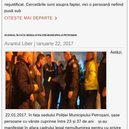
nejustificat. Cercetările sunt asupra faptei, nici o persoană nefiind
pusă sub
CITEȘTE MAI DEPARTE
SCANDAL ÎN FAȚA SEDIULUI POLIȚIEI MUNICIPIULUI PETROȘANI
Avantul Liber |
ianuarie 22, 2017
Astăzi,
22.01.2017, în fața sediului Poliției Municipiului Petroșani, șase
persoane cu vârste cuprinse între 23 și 37 de ani și-au
manifestat în afara cadrului legal nemulțumirea pentru cu privire