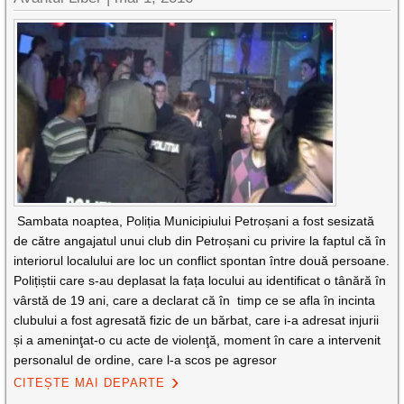
Sambata noaptea, Poliția Municipiului Petroșani a fost sesizată
de către angajatul unui club din Petroșani cu privire la faptul că în
interiorul localului are loc un conflict spontan între două persoane.
Polițiștii care s-au deplasat la fața locului au identificat o tânără în
vârstă de 19 ani, care a declarat că în timp ce se afla în incinta
clubului a fost agresată fizic de un bărbat, care i-a adresat injurii
și a ameninţat-o cu acte de violenţă, moment în care a intervenit
personalul de ordine, care l-a scos pe agresor
CITEȘTE MAI DEPARTE