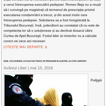
a cerut întreruperea executării pedepsei. Romeo Beja nu a reușit
să-i convingă pe magistrați că termenul de prescripție privind
executarea condamnării a trecut, și din acest motiv cere
întreruperea pedepsei. Solicitarea sa a fost înregistrată la
Tribunalul București, însă, judecătorii au constatat că nu este de
competența lor să o soluționeze și au declinat dosarul către
Curtea de Apel Bucureşti. Fostul lider al minerilor nu a calculat
corect cei zece ani necesari
CITEȘTE MAI DEPARTE
DEVA. CEI 2 ROMÂNI, ACUZAȚI DE TRAFIC DE PERSOANE IN AUSTRIA, AU FOST ARESTATI
Avântul Liber |
mai 15, 2016
Poliţiştii