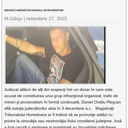
SENTINŢĂ AMÂNATĂ ÎN DOSARUL DE PROXENETISM
M.Gânju |
noiembrie 27, 2015
Judecat alături de alţi doi suspecţi într-un dosar în care este
acuzat de constituirea unui grup infracţional organizat, trafic de
minori şi proxenetism în formă continuată, Daniel Ovidiu Pleşcan
află soluţia judecătorilor abia în 3 decembrie a.c. Magistraţii
Tribunalului Hunedoara ar fi trebuit să se pronunţe astăzi cu
privire la vinovăţia sau nevinovăţia fiului consilierei judeţene, însă
a fost cerută o amânare şi magistraţii au încuviinţat solicitarea.