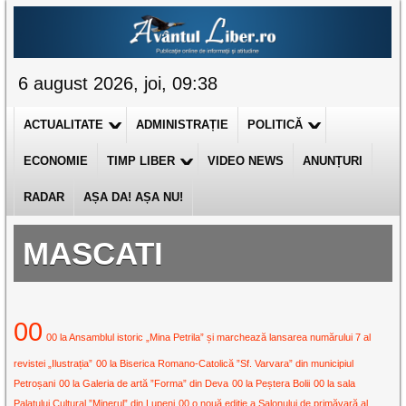
6 august 2026, joi, 09:38
ACTUALITATE
ADMINISTRAȚIE
POLITICĂ
ECONOMIE
TIMP LIBER
VIDEO NEWS
ANUNȚURI
RADAR
AȘA DA! AȘA NU!
MASCATI
00
00 la Ansamblul istoric „Mina Petrila” și marchează lansarea numărului 7 al
revistei „Ilustrația”
00 la Biserica Romano-Catolică ”Sf. Varvara” din municipiul
Petroșani
00 la Galeria de artă ”Forma” din Deva
00 la Peștera Bolii
00 la sala
Palatului Cultural ”Minerul” din Lupeni
00 o nouă ediție a Salonului de primăvară al