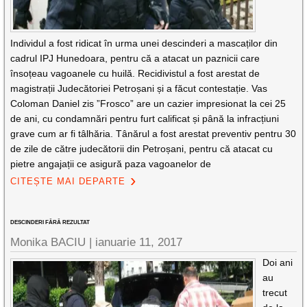
Individul a fost ridicat în urma unei descinderi a mascaților din
cadrul IPJ Hunedoara, pentru că a atacat un paznicii care
însoțeau vagoanele cu huilă. Recidivistul a fost arestat de
magistrații Judecătoriei Petroșani și a făcut contestație. Vas
Coloman Daniel zis ”Frosco” are un cazier impresionat la cei 25
de ani, cu condamnări pentru furt calificat și până la infracțiuni
grave cum ar fi tâlhăria. Tânărul a fost arestat preventiv pentru 30
de zile de către judecătorii din Petroșani, pentru că atacat cu
pietre angajații ce asigură paza vagoanelor de
CITEȘTE MAI DEPARTE
DESCINDERI FĂRĂ REZULTAT
Monika BACIU |
ianuarie 11, 2017
Doi ani
au
trecut