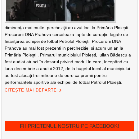
dimineaţa mai multe percheziţii au avut loc la Primăria Ploieşti.
Procurorii DNA Prahova cerceteaza fapte de corupţie legate de
finanţarea echipei de fotbal Petrolul Ploieşti. Procurorii DNA
Prahova au mai fost prezenti in perchezitie si acum un an la
Primăria Ploieşti . Primarul municipiului Ploiești, Iulian Bădescu a
fost audiat atunci în dosarul privind modul în care, începând cu
luna decembrie a anului 2012, de la bugetul local al municipiului
au fost alocați trei milioane de euro ca premii pentru
performanțele sportive ale echipei de fotbal Petrolul Ploiești.
CITEȘTE MAI DEPARTE
FII PRIETENUL NOSTRU PE FACEBOOK!