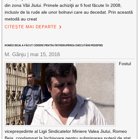
din zona Văii Jiului. Primele achiziţii ar fi fost făcute în 2008,
inclusiv de la rude ale unor bolnavi care au decedat. Prin această
metodă au creat
CITEȘTE MAI DEPARTE
ROMEO BEJA A FĂCUT CERERE PENTRU ÎNTRERUPEREA EXECUTĂRII PEDEPSEI
M. Gânju |
mai 15, 2016
Fostul
vicepreședinte al Ligii Sindicatelor Miniere Valea Jiului, Romeo
Beja, condamnat la închisoare pentru subminarea puterii de stat,