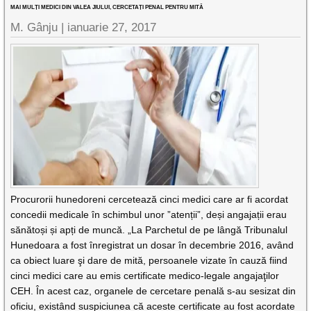
MAI MULȚI MEDICI DIN VALEA JIULUI, CERCETAȚI PENAL PENTRU MITĂ
M. Gânju |
ianuarie 27, 2017
Procurorii hunedoreni cercetează cinci medici care ar fi acordat
concedii medicale în schimbul unor ”atenții”, deși angajații erau
sănătoși și apți de muncă. „La Parchetul de pe lângă Tribunalul
Hunedoara a fost înregistrat un dosar în decembrie 2016, având
ca obiect luare şi dare de mită, persoanele vizate în cauză fiind
cinci medici care au emis certificate medico-legale angajaţilor
CEH. În acest caz, organele de cercetare penală s-au sesizat din
oficiu, existând suspiciunea că aceste certificate au fost acordate