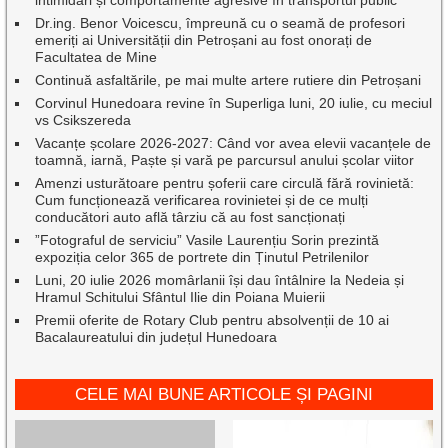
intimidări și comportamente agresive în transportul public
Dr.ing. Benor Voicescu, împreună cu o seamă de profesori
emeriți ai Universității din Petroșani au fost onorați de
Facultatea de Mine
Continuă asfaltările, pe mai multe artere rutiere din Petroșani
Corvinul Hunedoara revine în Superliga luni, 20 iulie, cu meciul
vs Csikszereda
Vacanțe școlare 2026-2027: Când vor avea elevii vacanțele de
toamnă, iarnă, Paște și vară pe parcursul anului școlar viitor
Amenzi usturătoare pentru șoferii care circulă fără rovinietă:
Cum funcționează verificarea rovinietei și de ce mulți
conducători auto află târziu că au fost sancționați
”Fotograful de serviciu” Vasile Laurențiu Sorin prezintă
expoziția celor 365 de portrete din Ținutul Petrilenilor
Luni, 20 iulie 2026 momârlanii își dau întâlnire la Nedeia și
Hramul Schitului Sfântul Ilie din Poiana Muierii
Premii oferite de Rotary Club pentru absolvenții de 10 ai
Bacalaureatului din județul Hunedoara
CELE MAI BUNE ARTICOLE ȘI PAGINI