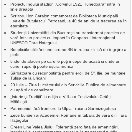
Proiectul noului stadion „Corvinul 1921 Hunedoara” intră în
linie dreaptă
Scriitorul Ion Caraion comemorat de Biblioteca Municipală
,,Valeriu Butulescu” Petroșani, la 40 de ani de la trecerea sa în
eternitate
Studenții Universității din București au transformat practica de
vară într-un proiect cu impact în Geoparcul Internațional
UNESCO Țara Hațegului
Beneficiile utilizării unei creme BB în rutina zilnică de îngrijire a
pielii
5 idei de afaceri pe care le poți începe de acasă și unde un
curier rapid îți poate ușura munca
Sărbătoare cu recunoștință pentru eroi, de Sf. Ilie, pe muntele
Tulișa de la Uricani
20 Iulie – Ziua Lucrătorului din Serviciile Publice de alimentare
cu apă și de canalizare
„Istorie și Tradiții” la ediția a VIII-a a Festivalului Cetății
Mălăiești
Patrimoniul fără frontiere la Ulpia Traiana Sarmizegetusa
Zece bursieri ai Academiei Române în tabăra de vară din Țara
Hațegului
Green Line Valea Jiului: Toleranță zero față de amenințări,