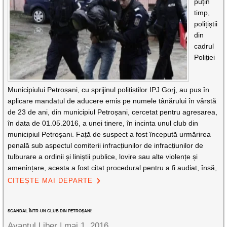
puțin
timp,
polițiștii
din
cadrul
Poliției
Municipiului Petroșani, cu sprijinul polițiștilor IPJ Gorj, au pus în
aplicare mandatul de aducere emis pe numele tânărului în vârstă
de 23 de ani, din municipiul Petroșani, cercetat pentru agresarea,
în data de 01.05.2016, a unei tinere, în incinta unul club din
municipiul Petroșani. Față de suspect a fost începută urmărirea
penală sub aspectul comiterii infracțiunilor de infracțiunilor de
tulburare a ordinii și liniștii publice, lovire sau alte violențe și
amenințare, acesta a fost citat procedural pentru a fi audiat, însă,
CITEȘTE MAI DEPARTE
SCANDAL ÎNTR-UN CLUB DIN PETROŞANI!
Avantul Liber |
mai 1, 2016