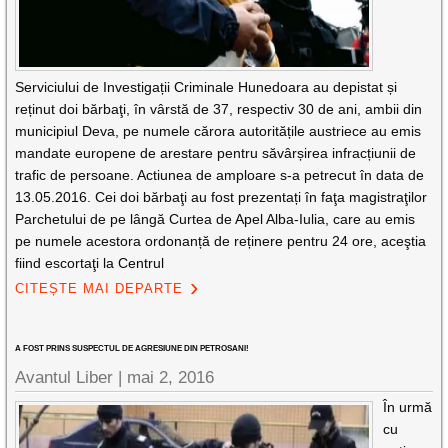
Serviciului de Investigații Criminale Hunedoara au depistat și
reținut doi bărbaţi, în vârstă de 37, respectiv 30 de ani, ambii din
municipiul Deva, pe numele cărora autoritățile austriece au emis
mandate europene de arestare pentru săvârșirea infracțiunii de
trafic de persoane. Actiunea de amploare s-a petrecut în data de
13.05.2016. Cei doi bărbaţi au fost prezentați în faţa magistraţilor
Parchetului de pe lângă Curtea de Apel Alba-Iulia, care au emis
pe numele acestora ordonanță de reținere pentru 24 ore, aceştia
fiind escortaţi la Centrul
CITEȘTE MAI DEPARTE
A FOST PRINS SUSPECTUL DE AGRESIUNE DIN PETROSANI!
Avantul Liber |
mai 2, 2016
În urmă
cu