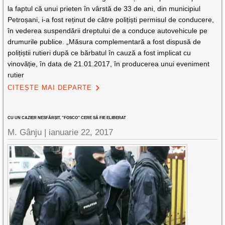
la faptul că unui prieten în vârstă de 33 de ani, din municipiul
Petroșani, i-a fost reținut de către polițiști permisul de conducere,
în vederea suspendării dreptului de a conduce autovehicule pe
drumurile publice. „Măsura complementară a fost dispusă de
polițiștii rutieri după ce bărbatul în cauză a fost implicat cu
vinovăție, în data de 21.01.2017, în producerea unui eveniment
rutier
CITEȘTE MAI DEPARTE
CU UN CAZIER NESFÂRȘIT, ”FOSCO” CERE SĂ FIE ELIBERAT
M. Gânju |
ianuarie 22, 2017