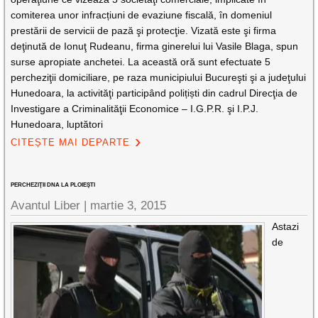
comiterea unor infracțiuni de evaziune fiscală, în domeniul
prestării de servicii de pază şi protecţie. Vizată este şi firma
deţinută de Ionuţ Rudeanu, firma ginerelui lui Vasile Blaga, spun
surse apropiate anchetei. La această oră sunt efectuate 5
percheziţii domiciliare, pe raza municipiului Bucureşti şi a judeţului
Hunedoara, la activităţi participând polițiști din cadrul Direcţia de
Investigare a Criminalităţii Economice – I.G.P.R. şi I.P.J.
Hunedoara, luptători
CITEȘTE MAI DEPARTE
PERCHEZIŢII DNA LA PLOIEŞTI
Avantul Liber |
martie 3, 2015
Astazi
de