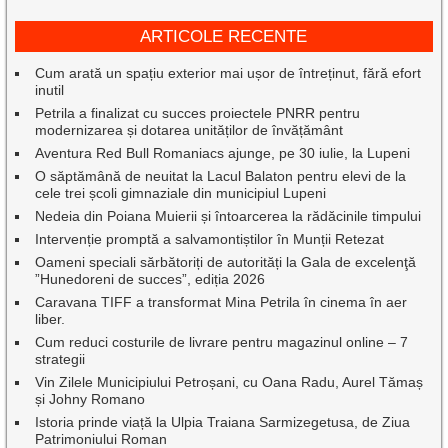
ARTICOLE RECENTE
Cum arată un spațiu exterior mai ușor de întreținut, fără efort
inutil
Petrila a finalizat cu succes proiectele PNRR pentru
modernizarea și dotarea unităților de învățământ
Aventura Red Bull Romaniacs ajunge, pe 30 iulie, la Lupeni
O săptămână de neuitat la Lacul Balaton pentru elevi de la
cele trei școli gimnaziale din municipiul Lupeni
Nedeia din Poiana Muierii și întoarcerea la rădăcinile timpului
Intervenție promptă a salvamontiștilor în Munții Retezat
Oameni speciali sărbătoriți de autorități la Gala de excelenţă
”Hunedoreni de succes”, ediția 2026
Caravana TIFF a transformat Mina Petrila în cinema în aer
liber.
Cum reduci costurile de livrare pentru magazinul online – 7
strategii
Vin Zilele Municipiului Petroșani, cu Oana Radu, Aurel Tămaș
și Johny Romano
Istoria prinde viață la Ulpia Traiana Sarmizegetusa, de Ziua
Patrimoniului Roman