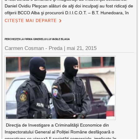
Daniel Ovidiu Pleşcan alături de alţi doi inculpaţi au fost ridicaţi de
ofiţerii BCCO Alba şi procurorii D.I.I.C.O.T. – B.T. Hunedoara, în
CITEȘTE MAI DEPARTE
PERCHEZIŢII LA FIRMA GINERELUI LUI VASILE BLAGA
Carmen Cosman - Preda |
mai 21, 2015
Direcţia de Investigare a Criminalităţii Economice din
Inspectoratului General al Poliției Române desfăşoară o
operaţiune ce vizează 5 societăţi comerciale, implicate în