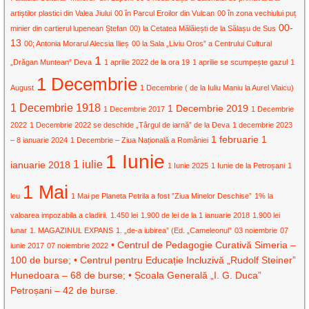
artiștilor plastici din Valea Jiului
00 în Parcul Eroilor din Vulcan
00 în zona vechiului puț
00-
minier din cartierul lupenean Ștefan
00) la Cetatea Mălăiești de la Sălașu de Sus
13
00; Antonia Morarul Alecsia Ilieș
00 la Sala „Liviu Oros” a Centrului Cultural
1
„Drăgan Muntean” Deva
1 aprilie 2022 de la ora 19
1 aprilie se scumpește gazul
1
1 Decembrie
August
1 Decembrie ( de la Iuliu Maniu la Aurel Vlaicu)
1 Decembrie 1918
1 Decembrie 2019
1 Decembrie 2017
1 Decembrie
2022
1 Decembrie 2022 se deschide „Târgul de iarnă” de la Deva
1 decembrie 2023
1 februarie
1
– 8 ianuarie 2024
1 Decembrie – Ziua Națională a României
1 Iunie
1 iulie
ianuarie 2018
1 Iunie 2025
1 Iunie de la Petroșani
1
1 Mai
leu
1 Mai pe Planeta Petrila a fost ”Ziua Minelor Deschise”
1% la
valoarea impozabila a cladirii.
1.450 lei
1.900 de lei de la 1 ianuarie 2018
1.900 lei
lunar
1. MAGAZINUL EXPANS
1. „de-a iubirea” (Ed. „Cameleonul”
03 noiembrie
07
• Centrul de Pedagogie Curativă Simeria –
iunie 2017
07 noiembrie 2022
100 de burse; • Centrul pentru Educație Incluzivă „Rudolf Steiner”
Hunedoara – 68 de burse; • Școala Generală „I. G. Duca”
Petroșani – 42 de burse.