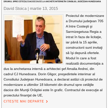
DRUMUL SPRE CETĂŢILE DACICE DUCE LA ANCHETE INTERNE ÎN CONSILIUL JUDEŢEAN HUNEDOARA
David Stoica |
martie 13, 2015
Proiectul de modernizare
a Drumului judeţean 705
A între Costeşti şi
Sarmizegetusa Regia a
intrat în faza de licitaţie,
iar până la 15 aprilie,
constructorii sunt invitaţi
să îşi depună ofertele.
Modul în care a fost
realizată documentaţia a
dus la anchetarea internă a arhitectei şef Amalia Andrei, din
cadrul CJ Hunedoara. Dorin Gligor, preşedintele interimar al
Consiliului Judeţean Hunedoara, a declarat astăzi că proiectul de
modernizare a ultimilor 18 kilometri din drumul spre cetăţile
dacice din Munţii Orăştiei este în grafic. Contractul de execuţie al
proiectului finanţat de UE,
CITEȘTE MAI DEPARTE