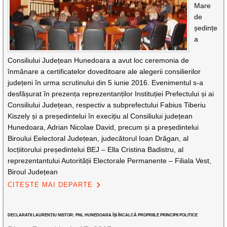
Mare
de
ședințe
a
Consiliului Județean Hunedoara a avut loc ceremonia de
înmânare a certificatelor doveditoare ale alegerii consilierilor
județeni în urma scrutinului din 5 iunie 2016. Evenimentul s-a
desfășurat în prezența reprezentanților Instituției Prefectului și ai
Consiliului Județean, respectiv a subprefectului Fabius Tiberiu
Kiszely și a președintelui în execițiu al Consiliului județean
Hunedoara, Adrian Nicolae David, precum și a președintelui
Biroului Eelectoral Județean, judecătorul Ioan Drăgan, al
locțiitorului președintelui BEJ – Ella Cristina Badistru, al
reprezentantului Autorității Electorale Permanente – Filiala Vest,
Biroul Județean
CITEȘTE MAI DEPARTE
DECLARATII LAURENȚIU NISTOR: PNL HUNEDOARA ÎŞI ÎNCALCĂ PROPRIILE PRINCIPII POLITICE