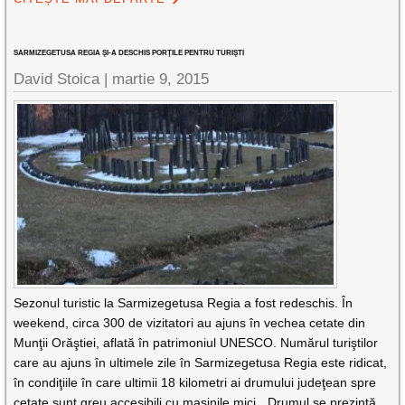
SARMIZEGETUSA REGIA ŞI-A DESCHIS PORŢILE PENTRU TURIŞTI
David Stoica |
martie 9, 2015
Sezonul turistic la Sarmizegetusa Regia a fost redeschis. În
weekend, circa 300 de vizitatori au ajuns în vechea cetate din
Munţii Orăştiei, aflată în patrimoniul UNESCO. Numărul turiştilor
care au ajuns în ultimele zile în Sarmizegetusa Regia este ridicat,
în condiţiile în care ultimii 18 kilometri ai drumului judeţean spre
cetate sunt greu accesibili cu maşinile mici. „Drumul se prezintă