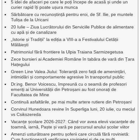
5 idei de afaceri pe care le poți începe de acasă și unde un
curier rapid îți poate ușura munca
Sărbătoare cu recunoștință pentru eroi, de Sf. Ilie, pe muntele
Tulișa de la Uricani
20 Iulie – Ziua Lucrătorului din Serviciile Publice de alimentare
cu apă și de canalizare
„Istorie și Tradiții” la ediția a VIII-a a Festivalului Cetății
Mălăiești
Patrimoniul fără frontiere la Ulpia Traiana Sarmizegetusa
Zece bursieri ai Academiei Române în tabăra de vară din Țara
Hațegului
Green Line Valea Jiului: Toleranță zero față de amenințări,
intimidări și comportamente agresive în transportul public
Dr.ing. Benor Voicescu, împreună cu o seamă de profesori
emeriți ai Universității din Petroșani au fost onorați de
Facultatea de Mine
Continuă asfaltările, pe mai multe artere rutiere din Petroșani
Corvinul Hunedoara revine în Superliga luni, 20 iulie, cu meciul
vs Csikszereda
Vacanțe școlare 2026-2027: Când vor avea elevii vacanțele de
toamnă, iarnă, Paște și vară pe parcursul anului școlar viitor
Amenzi usturătoare pentru șoferii care circulă fără rovinietă:
Cum funcționează verificarea rovinietei și de ce mulți