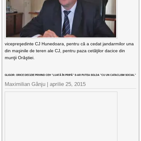
vicepreşedinte CJ Hunedoara, pentru că a cedat jandarmilor una
din maşinile de teren ale CJ, pentru paza cetăţilor dacice din
munţii Orăştiei.
GLIGOR: ORICE DECIZIE PRIVIND CEH ”LUATĂ ÎN PRIPĂ” S-AR PUTEA SOLDA ”CU UN CATACLISM SOCIAL”
Maximilian Gânju |
aprilie 25, 2015