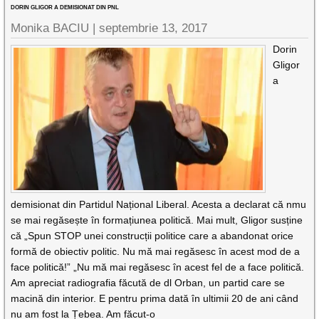
DORIN GLIGOR A DEMISIONAT DIN PNL
Monika BACIU |
septembrie 13, 2017
Dorin
Gligor
a
demisionat din Partidul Național Liberal. Acesta a declarat că nmu
se mai regăsește în formațiunea politică. Mai mult, Gligor susține
că „Spun STOP unei construcții politice care a abandonat orice
formă de obiectiv politic. Nu mă mai regăsesc în acest mod de a
face politică!” „Nu mă mai regăsesc în acest fel de a face politică.
Am apreciat radiografia făcută de dl Orban, un partid care se
macină din interior. E pentru prima dată în ultimii 20 de ani când
nu am fost la Țebea. Am făcut-o