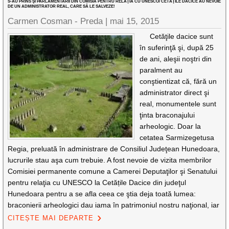
S-AU PRINS ŞI PARLAMENTARII DIN COMISIA PENTRU RELAŢIA CU UNESCO/ CETĂŢILE DACICE AU NEVOIE
DE UN ADMINISTRATOR REAL, CARE SĂ LE SALVEZE!
Carmen Cosman - Preda |
mai 15, 2015
Cetăţile dacice sunt
în suferinţă şi, după 25
de ani, aleşii noştri din
paralment au
conştientizat că, fără un
administrator direct şi
real, monumentele sunt
ţinta braconajului
arheologic. Doar la
cetatea Sarmizegetusa
Regia, preluată în administrare de Consiliul Judeţean Hunedoara,
lucrurile stau aşa cum trebuie. A fost nevoie de vizita membrilor
Comisiei permanente comune a Camerei Deputaţilor şi Senatului
pentru relaţia cu UNESCO la Cetățile Dacice din judeţul
Hunedoara pentru a se afla ceea ce ştia deja toată lumea:
braconierii arheologici dau iama în patrimoniul nostru naţional, iar
CITEȘTE MAI DEPARTE