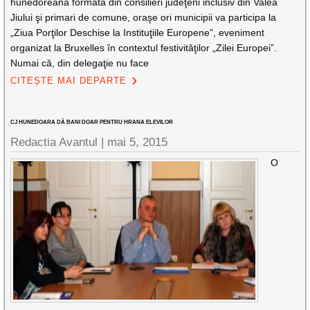
hunedoreană formată din consilieri judeţeni inclusiv din Valea
Jiului şi primari de comune, oraşe ori municipii va participa la
„Ziua Porţilor Deschise la Instituţiile Europene”, eveniment
organizat la Bruxelles în contextul festivităţilor „Zilei Europei”.
Numai că, din delegaţie nu face
CITEȘTE MAI DEPARTE
CJ HUNEDOARA DĂ BANI DOAR PENTRU HRANA ELEVILOR
Redactia Avantul
|
mai 5, 2015
O