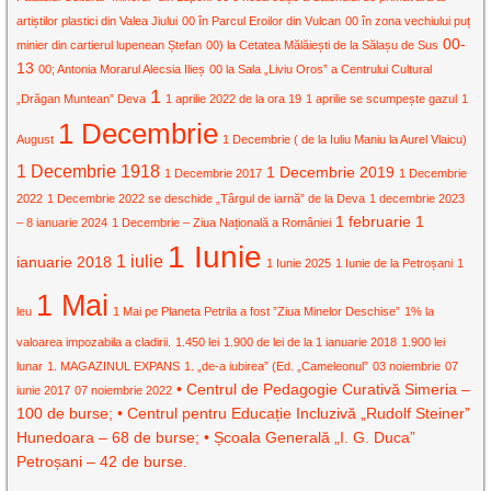
artiștilor plastici din Valea Jiului
00 în Parcul Eroilor din Vulcan
00 în zona vechiului puț
00-
minier din cartierul lupenean Ștefan
00) la Cetatea Mălăiești de la Sălașu de Sus
13
00; Antonia Morarul Alecsia Ilieș
00 la Sala „Liviu Oros” a Centrului Cultural
1
„Drăgan Muntean” Deva
1 aprilie 2022 de la ora 19
1 aprilie se scumpește gazul
1
1 Decembrie
August
1 Decembrie ( de la Iuliu Maniu la Aurel Vlaicu)
1 Decembrie 1918
1 Decembrie 2019
1 Decembrie 2017
1 Decembrie
2022
1 Decembrie 2022 se deschide „Târgul de iarnă” de la Deva
1 decembrie 2023
1 februarie
1
– 8 ianuarie 2024
1 Decembrie – Ziua Națională a României
1 Iunie
1 iulie
ianuarie 2018
1 Iunie 2025
1 Iunie de la Petroșani
1
1 Mai
leu
1 Mai pe Planeta Petrila a fost ”Ziua Minelor Deschise”
1% la
valoarea impozabila a cladirii.
1.450 lei
1.900 de lei de la 1 ianuarie 2018
1.900 lei
lunar
1. MAGAZINUL EXPANS
1. „de-a iubirea” (Ed. „Cameleonul”
03 noiembrie
07
• Centrul de Pedagogie Curativă Simeria –
iunie 2017
07 noiembrie 2022
100 de burse; • Centrul pentru Educație Incluzivă „Rudolf Steiner”
Hunedoara – 68 de burse; • Școala Generală „I. G. Duca”
Petroșani – 42 de burse.