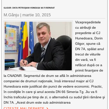
GLIGOR: DN7A PETROŞANI-VOINEASA VA FI REPARAT
M.Gânju |
martie 10, 2015
Vicepreşedintele
cu atribuţii de
preşedinte al CJ
Hunedoara, Dorin
Gligor, spune că
DN 7A, spălat anul
trecut de viiturile
din vară, va fi
refăcut după ce a
primit finanţare de
la CNADNR. Segmentul de drum se află în administrarea
companiei de drumuri naţionale, însă interesul major al CJ
Hunedoara este justificat din punct de vedere economic. Practic,
în condiţiile în care şi anul acesta DN 66 Simeria-Tg. Jiu va fi
închis traficului pe timp de zi, o alternativă cu sudul ţării rămâne şi
DN 7A. „Acest drum este sub administrarea
CITEȘTE MAI DEPARTE