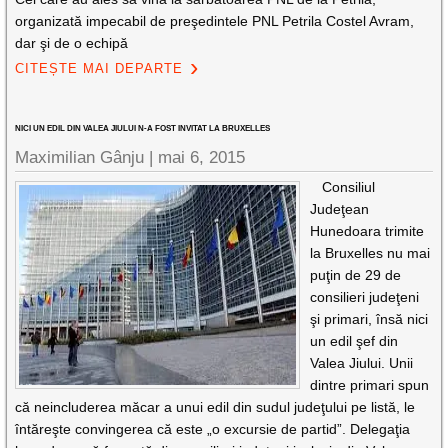
organizată impecabil de preşedintele PNL Petrila Costel Avram,
dar şi de o echipă
CITEȘTE MAI DEPARTE
NICI UN EDIL DIN VALEA JIULUI N-A FOST INVITAT LA BRUXELLES
Maximilian Gânju |
mai 6, 2015
Consiliul
Judeţean
Hunedoara trimite
la Bruxelles nu mai
puţin de 29 de
consilieri judeţeni
şi primari, însă nici
un edil şef din
Valea Jiului. Unii
dintre primari spun
că neincluderea măcar a unui edil din sudul judeţului pe listă, le
întăreşte convingerea că este „o excursie de partid”. Delegaţia