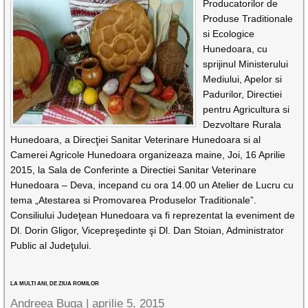
Producatorilor de
Produse Traditionale
si Ecologice
Hunedoara, cu
sprijinul Ministerului
Mediului, Apelor si
Padurilor, Directiei
pentru Agricultura si
Dezvoltare Rurala
Hunedoara, a Direcţiei Sanitar Veterinare Hunedoara si al
Camerei Agricole Hunedoara organizeaza maine, Joi, 16 Aprilie
2015, la Sala de Conferinte a Directiei Sanitar Veterinare
Hunedoara – Deva, incepand cu ora 14.00 un Atelier de Lucru cu
tema „Atestarea si Promovarea Produselor Traditionale”.
Consiliului Judeţean Hunedoara va fi reprezentat la eveniment de
Dl. Dorin Gligor, Vicepreşedinte şi Dl. Dan Stoian, Administrator
Public al Judeţului.
LA MULTI ANI, DE ZIUA ROMILOR
Andreea Buga |
aprilie 5, 2015