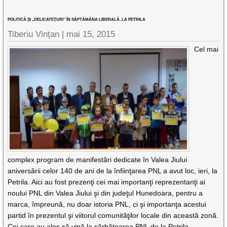
POLITICĂ ŞI „DELICATEŢURI” ÎN SĂPTĂMÂNA LIBERALĂ, LA PETRILA
Tiberiu Vințan
|
mai 15, 2015
Cel mai
complex program de manifestări dedicate în Valea Jiului
aniversării celor 140 de ani de la înfiinţarea PNL a avut loc, ieri, la
Petrila. Aici au fost prezenţi cei mai importanţi reprezentanţi ai
noului PNL din Valea Jiului şi din judeţul Hunedoara, pentru a
marca, împreună, nu doar istoria PNL, ci şi importanţa acestui
partid în prezentul şi viitorul comunităţilor locale din această zonă.
Cei care au ales să vină la sărbătoarea PNL de la Petrila,