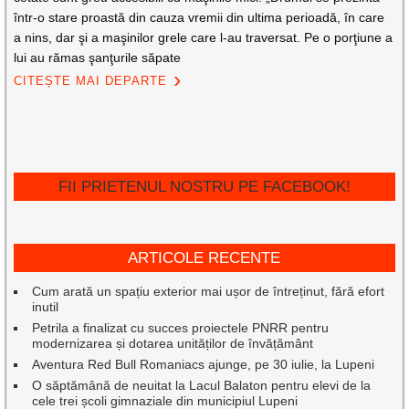
într-o stare proastă din cauza vremii din ultima perioadă, în care
a nins, dar şi a maşinilor grele care l-au traversat. Pe o porţiune a
lui au rămas şanţurile săpate
CITEȘTE MAI DEPARTE
FII PRIETENUL NOSTRU PE FACEBOOK!
ARTICOLE RECENTE
Cum arată un spațiu exterior mai ușor de întreținut, fără efort
inutil
Petrila a finalizat cu succes proiectele PNRR pentru
modernizarea și dotarea unităților de învățământ
Aventura Red Bull Romaniacs ajunge, pe 30 iulie, la Lupeni
O săptămână de neuitat la Lacul Balaton pentru elevi de la
cele trei școli gimnaziale din municipiul Lupeni