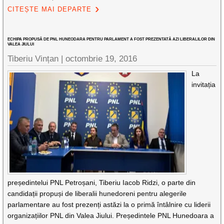
CITEȘTE MAI DEPARTE
ECHIPA PROPUSĂ DE PNL HUNEODARA PENTRU PARLAMENT A FOST PREZENTATĂ AZI LIBERALILOR DIN
VALEA JIULUI
Tiberiu Vințan |
octombrie 19, 2016
La
invitația
președintelui PNL Petroșani, Tiberiu Iacob Ridzi, o parte din
candidații propuși de liberalii hunedoreni pentru alegerile
parlamentare au fost prezenți astăzi la o primă întâlnire cu liderii
organizațiilor PNL din Valea Jiului. Președintele PNL Hunedoara a