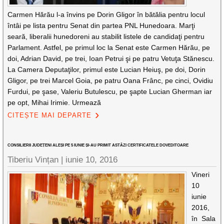
Carmen Hărău l-a învins pe Dorin Gligor în bătălia pentru locul
întâi pe lista pentru Senat din partea PNL Hunedoara. Marţi
seară, liberalii hunedoreni au stabilit listele de candidaţi pentru
Parlament. Astfel, pe primul loc la Senat este Carmen Hărău, pe
doi, Adrian David, pe trei, Ioan Petrui şi pe patru Vetuţa Stănescu.
La Camera Deputaţilor, primul este Lucian Heiuş, pe doi, Dorin
Gligor, pe trei Marcel Goia, pe patru Oana Frânc, pe cinci, Ovidiu
Furdui, pe şase, Valeriu Butulescu, pe şapte Lucian Gherman iar
pe opt, Mihai Irimie. Urmează
CITEȘTE MAI DEPARTE
CONSILIERII JUDEȚENI ALEȘI PE 5 IUNIE ȘI-AU PRIMIT ASTĂZI CERTIFICATELE DOVEDITOARE
Tiberiu Vințan |
iunie 10, 2016
Vineri
10
iunie
2016,
în Sala