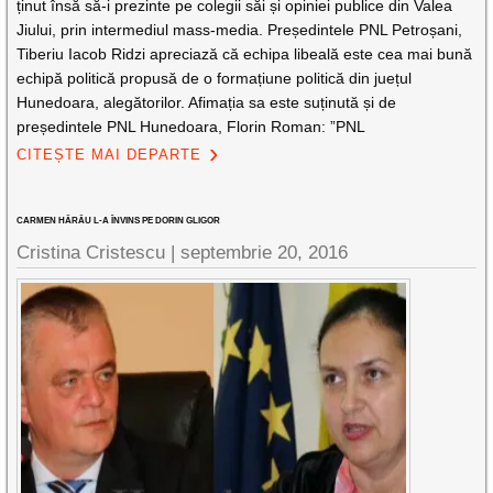
ținut însă să-i prezinte pe colegii săi și opiniei publice din Valea
Jiului, prin intermediul mass-media. Președintele PNL Petroșani,
Tiberiu Iacob Ridzi apreciază că echipa libeală este cea mai bună
echipă politică propusă de o formațiune politică din juețul
Hunedoara, alegătorilor. Afimația sa este suținută și de
președintele PNL Hunedoara, Florin Roman: ”PNL
CITEȘTE MAI DEPARTE
CARMEN HĂRĂU L-A ÎNVINS PE DORIN GLIGOR
Cristina Cristescu |
septembrie 20, 2016