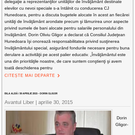
delegaţie a reprezentanţilor unităţilor de învăţământ destinate
elevilor cu nevoi speciale s-a întâlnit cu conducerea CJ
Hunedoara, pentru a discuta bugetele alocate în acest an fiecărei
unităţi de învăţământ arondate precum şi lămurirea unor aspecte
privind sumele de bani alocate pentru salariile personalului din
învăţământ. Dorin Oliviu Gligor a declarat că Consiliul Judeţean
Hunedoara îşi onorează responsabilitatea privind susţinerea
învăţământului special, asigurând fondurile necesare pentru buna
derulare a activităţii pe acest palier educativ. „Învăţământul este
una din priorităţile noastre, de care suntem conştienţi şi avem
toată deschiderea pentru
CITEȘTE MAI DEPARTE
BILA ALBĂ / 30 APRILIE 2015 – DORIN GLIGOR
Avantul Liber |
aprilie 30, 2015
Dorin
Gligor-