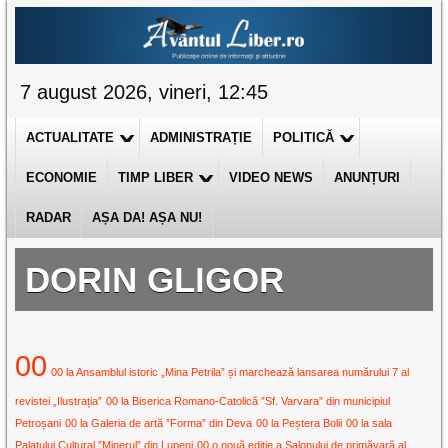
7 august 2026, vineri, 12:45
ACTUALITATE
ADMINISTRAȚIE
POLITICĂ
ECONOMIE
TIMP LIBER
VIDEO NEWS
ANUNȚURI
RADAR
AȘA DA! AȘA NU!
DORIN GLIGOR
00
00 la Ansamblul istoric „Mina Petrila” și marchează lansarea numărului 7 al
revistei „Ilustrația”
00 la Biserica Romano-Catolică ”Sf. Varvara” din municipiul
Petroșani
00 la Galeria de artă ”Forma” din Deva
00 la Peștera Bolii
00 la sala
Palatului Cultural ”Minerul” din Lupeni
00 o nouă ediție a Salonului de primăvară al