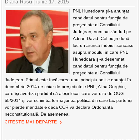
Diana Rusu
|
iunie 17, 2015
PNL Hunedoara şi-a anunţat
candidatul pentru funcţia de
preşedinte al Consiliului
Judeţean, nominalizându-l pe
Adrian David. Cel puţin două
lucruri aruncă îndoieli serioase
asupra modului în care PNL
Hunedoara şi-a desemnat
candidatul pentru funcţia de
preşedinte al Consiliului
Judeţean. Primul este încălcarea unui principiu politic enunţat în
decembrie 2014 de chiar de preşedintele PNL, Alina Gorghiu,
care îşi avertiza partidul că aleșii locali care vor uza de OUG
55/2014 și vor schimba formaţiunea politică din care fac parte își
vor pierde mandatele dacă CCR va declara Ordonanța
neconstituțională. De asemenea,
CITEȘTE MAI DEPARTE