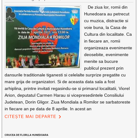
De ziua lor, romii din
Hunedoara au petrecut
cu muzica, distractie si
voie buna, la Casa de
Cultura din localitate. Ca
in fiecare an, romii
organizeaza evenimente
deosebite, evenimente
menite sa bucure
publicul prezent prin
dansurile traditionale tiganesti si celelalte surprize pregatite cu
mare grija de organizatori. Si de aceasta data sala a fost
arhiplina, printre invitati regasindu-se si primarul localitatii, Viorel
Arion, deputatul Carmen Harau si vicepresedintele Consiliului
Judetean, Dorin Gligor. Ziua Mondiala a Romilor se sarbatoreste
in fiecare an pe data de 8 aprilie. In acest an
CITEȘTE MAI DEPARTE
CRUCEA DE FLORI,LA HUNEDOARA