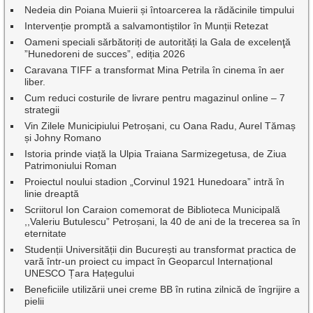
Nedeia din Poiana Muierii și întoarcerea la rădăcinile timpului
Intervenție promptă a salvamontiștilor în Munții Retezat
Oameni speciali sărbătoriți de autorități la Gala de excelenţă
”Hunedoreni de succes”, ediția 2026
Caravana TIFF a transformat Mina Petrila în cinema în aer
liber.
Cum reduci costurile de livrare pentru magazinul online – 7
strategii
Vin Zilele Municipiului Petroșani, cu Oana Radu, Aurel Tămaș
și Johny Romano
Istoria prinde viață la Ulpia Traiana Sarmizegetusa, de Ziua
Patrimoniului Roman
Proiectul noului stadion „Corvinul 1921 Hunedoara” intră în
linie dreaptă
Scriitorul Ion Caraion comemorat de Biblioteca Municipală
,,Valeriu Butulescu” Petroșani, la 40 de ani de la trecerea sa în
eternitate
Studenții Universității din București au transformat practica de
vară într-un proiect cu impact în Geoparcul Internațional
UNESCO Țara Hațegului
Beneficiile utilizării unei creme BB în rutina zilnică de îngrijire a
pielii