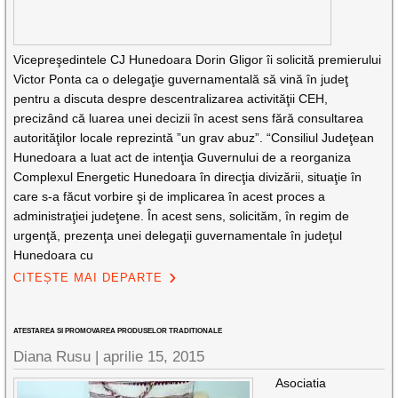
Vicepreşedintele CJ Hunedoara Dorin Gligor îi solicită premierului
Victor Ponta ca o delegaţie guvernamentală să vină în judeţ
pentru a discuta despre descentralizarea activităţii CEH,
precizând că luarea unei decizii în acest sens fără consultarea
autorităţilor locale reprezintă ”un grav abuz”. “Consiliul Judeţean
Hunedoara a luat act de intenţia Guvernului de a reorganiza
Complexul Energetic Hunedoara în direcţia divizării, situaţie în
care s-a făcut vorbire şi de implicarea în acest proces a
administraţiei judeţene. În acest sens, solicităm, în regim de
urgenţă, prezenţa unei delegaţii guvernamentale în judeţul
Hunedoara cu
CITEȘTE MAI DEPARTE
ATESTAREA SI PROMOVAREA PRODUSELOR TRADITIONALE
Diana Rusu
|
aprilie 15, 2015
Asociatia