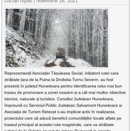
Lucian Ispas |
noiembrie 16, 2021
Reprezentanții Asociației Tășuleasa Social, inițiatorii rutei care
străbate țara de la Putna la Drobeta-Turnu Severin, au fost
prezenți în județul Hunedoara pentru identificarea celui mai bun
traseu de promovare a zonei noastre și a cât mai multor obiective
istorice, naturale și turistice. Consiliul Județean Hunedoara,
împreună cu Serviciul Public Județean Salvamont Hunedoara și
Asociația de Turism Retezat s-au implicat activ în realizarea
proiectului care să aducă beneficii comunităților locale aflate pe
traseul principal al acestei rute magistrale, care va străbate