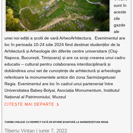
sunt în
aceste
zile
gazde
ale
unei noi ediții a școlii de vară ArheoArhitectura. Evenimentul are
loc în perioada 10-24 iulie 2024 fiind destinat studenților de la
Arhitectură și Arheologie din diferite centre universitare (Cluj-
Napoca, București, Timișoara) și are ca scop crearea unui cadru
educativ – cultural pentru colaborarea interdisciplinară și
dobândirea unui set de cunoștințe de arhitectură și arheologie
referitoare la monumentele antice din zona Sarmizegetusei
Regia. Evenimentul are loc în cadrul unui parteneriat între
Universitatea Babeș-Bolyai, Asociația Monumentum, Institutul
Național al Patrimoniului, Muzeul
CITEȘTE MAI DEPARTE
TURISM CIVILIZAT, CU RESPECT FAȚĂ DE ISTORIE ȘI NATURĂ LA SARMIZEGETUSA REGIA
Tiberiu Vințan |
iunie 7, 2022