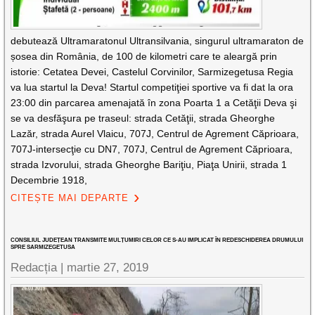
debutează Ultramaratonul Ultransilvania, singurul ultramaraton de
șosea din România, de 100 de kilometri care te aleargă prin
istorie: Cetatea Devei, Castelul Corvinilor, Sarmizegetusa Regia
va lua startul la Deva! Startul competiţiei sportive va fi dat la ora
23:00 din parcarea amenajată în zona Poarta 1 a Cetăţii Deva şi
se va desfăşura pe traseul: strada Cetăţii, strada Gheorghe
Lazăr, strada Aurel Vlaicu, 707J, Centrul de Agrement Căprioara,
707J-intersecţie cu DN7, 707J, Centrul de Agrement Căprioara,
strada Izvorului, strada Gheorghe Bariţiu, Piaţa Unirii, strada 1
Decembrie 1918,
CITEȘTE MAI DEPARTE
CONSILIUL JUDEȚEAN TRANSMITE MULȚUMIRI CELOR CE S-AU IMPLICAT ÎN REDESCHIDEREA DRUMULUI
SPRE SARMIZEGETUSA
Redacția |
martie 27, 2019