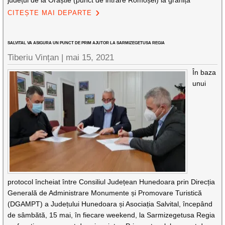
județul de la Orăștie (punct de intrare Romoșel) la granița
CITEȘTE MAI DEPARTE
SALVITAL VA ASIGURA UN PUNCT DE PRIM AJUTOR LA SARMIZEGETUSA REGIA
Tiberiu Vințan |
mai 15, 2021
În baza
unui
protocol încheiat între Consiliul Județean Hunedoara prin Direcția
Generală de Administrare Monumente și Promovare Turistică
(DGAMPT) a Județului Hunedoara și Asociația Salvital, începând
de sâmbătă, 15 mai, în fiecare weekend, la Sarmizegetusa Regia