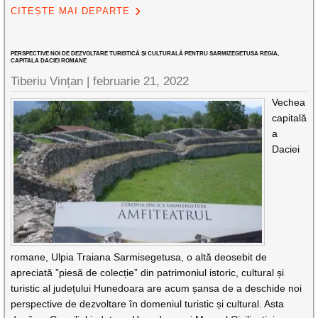
CITEȘTE MAI DEPARTE
PERSPECTIVE NOI DE DEZVOLTARE TURISTICĂ ȘI CULTURALĂ PENTRU SARMIZEGETUSA REGIA,
CAPITALA DACIEI ROMANE
Tiberiu Vințan |
februarie 21, 2022
Vechea
capitală
a
Daciei
romane, Ulpia Traiana Sarmisegetusa, o altă deosebit de
apreciată ”piesă de colecție” din patrimoniul istoric, cultural și
turistic al județului Hunedoara are acum șansa de a deschide noi
perspective de dezvoltare în domeniul turistic și cultural. Asta