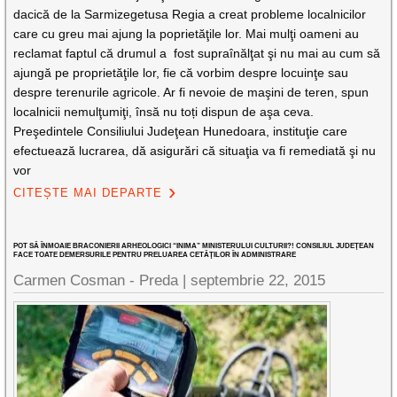
dacică de la Sarmizegetusa Regia a creat probleme localnicilor
care cu greu mai ajung la poprietăţile lor. Mai mulţi oameni au
reclamat faptul că drumul a fost supraînălţat şi nu mai au cum să
ajungă pe proprietăţile lor, fie că vorbim despre locuinţe sau
despre terenurile agricole. Ar fi nevoie de maşini de teren, spun
localnicii nemulţumiţi, însă nu toți dispun de aşa ceva.
Preşedintele Consiliului Judeţean Hunedoara, instituţie care
efectuează lucrarea, dă asigurări că situaţia va fi remediată şi nu
vor
CITEȘTE MAI DEPARTE
POT SĂ ÎNMOAIE BRACONIERII ARHEOLOGICI “INIMA” MINISTERULUI CULTURII?! CONSILIUL JUDEŢEAN
FACE TOATE DEMERSURILE PENTRU PRELUAREA CETĂŢILOR ÎN ADMINISTRARE
Carmen Cosman - Preda |
septembrie 22, 2015