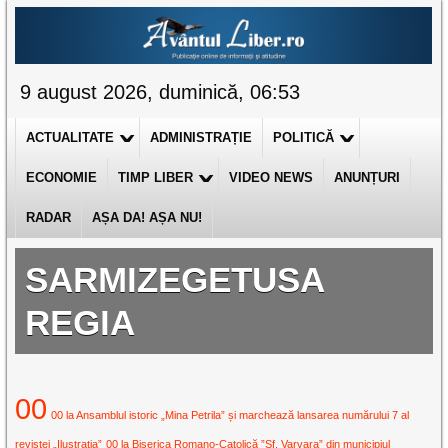
9 august 2026, duminică, 06:53
ACTUALITATE
ADMINISTRAȚIE
POLITICĂ
ECONOMIE
TIMP LIBER
VIDEO NEWS
ANUNȚURI
RADAR
AȘA DA! AȘA NU!
SARMIZEGETUSA
REGIA
00
00 la Ansamblul istoric „Mina Petrila” și marchează lansarea numărului 7 al
revistei „Ilustrația”
00 la Biserica Romano-Catolică ”Sf. Varvara” din municipiul