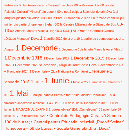
Petroșani
00 la Galeria de artă ”Forma” din Deva
00 la Peștera Bolii
00 la sala
Palatului Cultural ”Minerul” din Lupeni
00 o nouă ediție a Salonului de primăvară al
artiștilor plastici din Valea Jiului
00 în Parcul Eroilor din Vulcan
00 în zona vechiului puț
00-
minier din cartierul lupenean Ștefan
00) la Cetatea Mălăiești de la Sălașu de Sus
13
00; Antonia Morarul Alecsia Ilieș
00 la Sala „Liviu Oros” a Centrului Cultural
1
„Drăgan Muntean” Deva
1 aprilie 2022 de la ora 19
1 aprilie se scumpește gazul
1
1 Decembrie
August
1 Decembrie ( de la Iuliu Maniu la Aurel Vlaicu)
1 Decembrie 1918
1 Decembrie 2019
1 Decembrie 2017
1 Decembrie
2022
1 Decembrie 2022 se deschide „Târgul de iarnă” de la Deva
1 decembrie 2023
1 februarie
1
– 8 ianuarie 2024
1 Decembrie – Ziua Națională a României
1 Iunie
1 iulie
ianuarie 2018
1 Iunie 2025
1 Iunie de la Petroșani
1
1 Mai
leu
1 Mai pe Planeta Petrila a fost ”Ziua Minelor Deschise”
1% la
valoarea impozabila a cladirii.
1.450 lei
1.900 de lei de la 1 ianuarie 2018
1.900 lei
lunar
1. MAGAZINUL EXPANS
1. „de-a iubirea” (Ed. „Cameleonul”
03 noiembrie
07
• Centrul de Pedagogie Curativă Simeria –
iunie 2017
07 noiembrie 2022
100 de burse; • Centrul pentru Educație Incluzivă „Rudolf Steiner”
Hunedoara – 68 de burse; • Școala Generală „I. G. Duca”