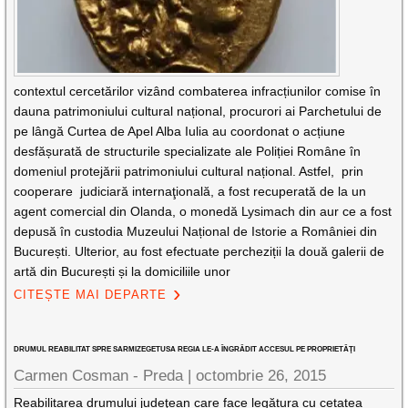
contextul cercetărilor vizând combaterea infracțiunilor comise în
dauna patrimoniului cultural național, procurori ai Parchetului de
pe lângă Curtea de Apel Alba Iulia au coordonat o acțiune
desfășurată de structurile specializate ale Poliției Române în
domeniul protejării patrimoniului cultural național. Astfel, prin
cooperare judiciară internaţională, a fost recuperată de la un
agent comercial din Olanda, o monedă Lysimach din aur ce a fost
depusă în custodia Muzeului Național de Istorie a României din
București. Ulterior, au fost efectuate percheziții la două galerii de
artă din București și la domiciliile unor
CITEȘTE MAI DEPARTE
DRUMUL REABILITAT SPRE SARMIZEGETUSA REGIA LE-A ÎNGRĂDIT ACCESUL PE PROPRIETĂŢI
Carmen Cosman - Preda |
octombrie 26, 2015
Reabilitarea drumului judeţean care face legătura cu cetatea