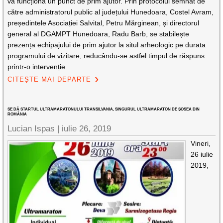
va funcționa un punct de prim ajutor. Prin protocolul semnat de
către administratorul public al județului Hunedoara, Costel Avram,
președintele Asociației Salvital, Petru Mărginean, și directorul
general al DGAMPT Hunedoara, Radu Barb, se stabilește
prezența echipajului de prim ajutor la situl arheologic pe durata
programului de vizitare, reducându-se astfel timpul de răspuns
printr-o intervenție
CITEȘTE MAI DEPARTE
SE DĂ STARTUL ULTRAMARATONULUI TRANSILVANIA, SINGURUL ULTRAMARATON DE ȘOSEA DIN
ROMÂNIA
Lucian Ispas |
iulie 26, 2019
Vineri,
26 iulie
2019,