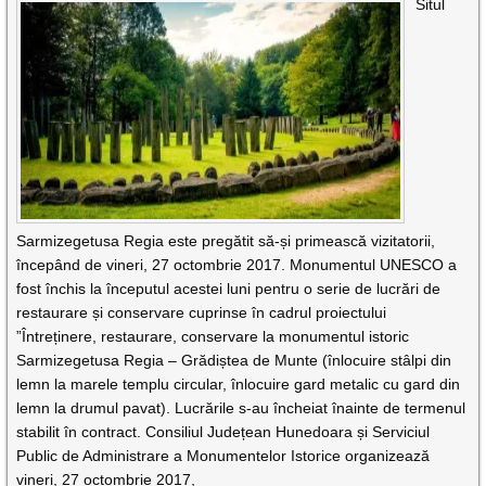
Situl
Sarmizegetusa Regia este pregătit să-și primească vizitatorii,
începând de vineri, 27 octombrie 2017. Monumentul UNESCO a
fost închis la începutul acestei luni pentru o serie de lucrări de
restaurare și conservare cuprinse în cadrul proiectului
”Întreținere, restaurare, conservare la monumentul istoric
Sarmizegetusa Regia – Grădiștea de Munte (înlocuire stâlpi din
lemn la marele templu circular, înlocuire gard metalic cu gard din
lemn la drumul pavat). Lucrările s-au încheiat înainte de termenul
stabilit în contract. Consiliul Județean Hunedoara și Serviciul
Public de Administrare a Monumentelor Istorice organizează
vineri, 27 octombrie 2017,