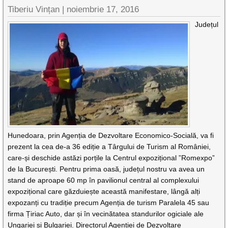
Tiberiu Vințan |
noiembrie 17, 2016
Județul
Hunedoara, prin Agenția de Dezvoltare Economico-Socială, va fi
prezent la cea de-a 36 ediție a Târgului de Turism al României,
care-și deschide astăzi porțile la Centrul expozițional ”Romexpo”
de la București. Pentru prima oasă, județul nostru va avea un
stand de aproape 60 mp în pavilionul central al complexului
expozițional care găzduiește această manifestare, lângă alți
expozanți cu tradiție precum Agenția de turism Paralela 45 sau
firma Țiriac Auto, dar și în vecinătatea standurilor ogiciale ale
Ungariei și Bulgariei. Directorul Agenției de Dezvoltare