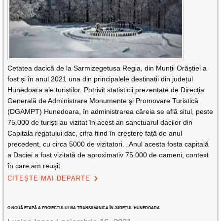
Cetatea dacică de la Sarmizegetusa Regia, din Munții Orăștiei a
fost și în anul 2021 una din principalele destinații din județul
Hunedoara ale turiștilor. Potrivit statisticii prezentate de Direcţia
Generală de Administrare Monumente şi Promovare Turistică
(DGAMPT) Hunedoara, în administrarea căreia se află situl, peste
75.000 de turiști au vizitat în acest an sanctuarul dacilor din
Capitala regatului dac, cifra fiind în creștere față de anul
precedent, cu circa 5000 de vizitatori. „Anul acesta fosta capitală
a Daciei a fost vizitată de aproximativ 75.000 de oameni, context
în care am reuşit
CITEȘTE MAI DEPARTE
O NOUĂ ETAPĂ A PROIECTULUI VIA TRANSILVANICA ÎN JUDEȚUL HUNEDOARA