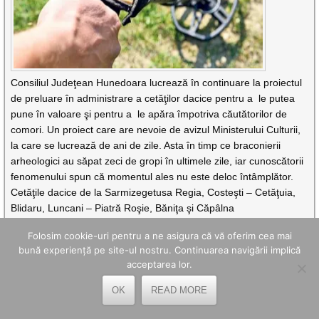
Consiliul Judeţean Hunedoara lucrează în continuare la proiectul
de preluare în administrare a cetăţilor dacice pentru a le putea
pune în valoare şi pentru a le apăra împotriva căutătorilor de
comori. Un proiect care are nevoie de avizul Ministerului Culturii,
la care se lucrează de ani de zile. Asta în timp ce braconierii
arheologici au săpat zeci de gropi în ultimele zile, iar cunoscătorii
fenomenului spun că momentul ales nu este deloc întâmplător.
Cetăţile dacice de la Sarmizegetusa Regia, Costeşti – Cetăţuia,
Blidaru, Luncani – Piatră Roşie, Băniţa şi Căpâlna
CITEȘTE MAI DEPARTE
Folosim cookie-uri pentru a ne asigura că vă oferim cea mai
bună experiență pe site-ul nostru. Continuarea navigării implică
acceptarea lor.
ALERTĂ/ CETATEA DACICĂ DE LA COSTEŞTI A FOST VANDALIZATĂ!
Carmen Cosman - Preda |
septembrie 18, 2015
OK
READ MORE