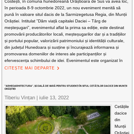
Costești, în comuna hunedoreană Orăștioara de Sus va avea loc,
în perioada 8-9 octombrie 2022, un nou eveniment menită să
pună în valoare situl dacis de la Sarmizegetusa Regia, din Munții
Orăștiei. Intitulat ”Dăm viață capitalei Daciei – Târg de
meșteșugari”, evenimentul aflat la prima sa ediție, este destinat
promovării producătorilor locali, meșteșugarilor dar și a tradițiilor
și portului popular, valorizării patrimoniului și identității culturale,
din județul Hunedoara și susține și încurajează informarea și
promovarea domeniilor de interes ale participanților și
efervescența schimbului de idei. Evenimentul este organizat în
CITEȘTE MAI DEPARTE
”ARHEOARHITECTURA”, ȘCOALĂ DE VARĂ PENTRU STUDENȚI ÎN SITUL CETĂȚILOR DACICE DIN MUNȚII
ORĂȘTIEI
Tiberiu Vințan |
iulie 13, 2022
Cetățile
dacice
din
Munții
Orăștiei