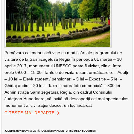
Primăvara calendaristică vine cu modificări ale programului de
vizitare de la Sarmizegetusa Regia În perioada 01 martie – 30
aprilie 2017, monumentul UNESCO poate fi vizitat, zilnic, între
orele 09.00 – 18.00. Tarifele de vizitare sunt următoarele: – Adulți
– 10 lei – Elevi/ studenți/ pensionari – 5 lei – Expoziție – 5 lei –
Ghidaj audio – 20 lei – Taxa filmare/ foto comercială – 300 lei
Administrația Sarmizegetusa Regia, din cadrul Consiliului
Județean Hunedoara, vă invită să descoperiți cel mai spectaculos
monument al civilizației dacice, un loc încărcat
CITEȘTE MAI DEPARTE
JUDEȚUL HUNEDOARA LA TÂRGUL NAȚIONAL DE TURISM DE LA BUCUREȘTI