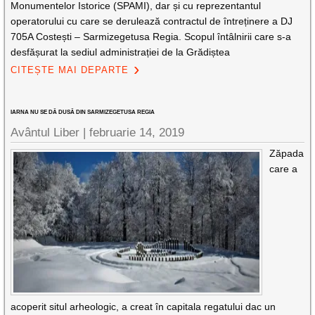
Monumentelor Istorice (SPAMI), dar și cu reprezentantul
operatorului cu care se derulează contractul de întreținere a DJ
705A Costești – Sarmizegetusa Regia. Scopul întâlnirii care s-a
desfășurat la sediul administrației de la Grădiștea
CITEȘTE MAI DEPARTE
IARNA NU SE DĂ DUSĂ DIN SARMIZEGETUSA REGIA
Avântul Liber |
februarie 14, 2019
Zăpada
care a
acoperit situl arheologic, a creat în capitala regatului dac un