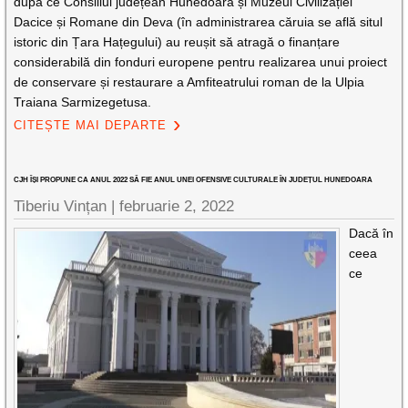
după ce Consiliul județean Hunedoara și Muzeul Civilizației
Dacice și Romane din Deva (în administrarea căruia se află situl
istoric din Țara Hațegului) au reușit să atragă o finanțare
considerabilă din fonduri europene pentru realizarea unui proiect
de conservare și restaurare a Amfiteatrului roman de la Ulpia
Traiana Sarmizegetusa.
CITEȘTE MAI DEPARTE
CJH ÎȘI PROPUNE CA ANUL 2022 SĂ FIE ANUL UNEI OFENSIVE CULTURALE ÎN JUDEȚUL HUNEDOARA
Tiberiu Vințan |
februarie 2, 2022
Dacă în
ceea
ce