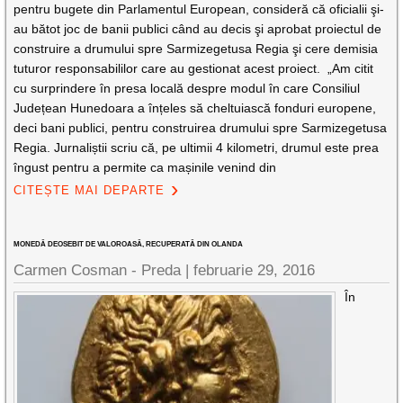
pentru bugete din Parlamentul European, consideră că oficialii şi-
au bătot joc de banii publici când au decis şi aprobat proiectul de
construire a drumului spre Sarmizegetusa Regia şi cere demisia
tuturor responsabililor care au gestionat acest proiect. „Am citit
cu surprindere în presa locală despre modul în care Consiliul
Județean Hunedoara a înțeles să cheltuiască fonduri europene,
deci bani publici, pentru construirea drumului spre Sarmizegetusa
Regia. Jurnaliștii scriu că, pe ultimii 4 kilometri, drumul este prea
îngust pentru a permite ca mașinile venind din
CITEȘTE MAI DEPARTE
MONEDĂ DEOSEBIT DE VALOROASĂ, RECUPERATĂ DIN OLANDA
Carmen Cosman - Preda |
februarie 29, 2016
În