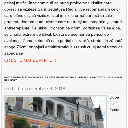
peisaj mirific, însă continuă să pună probleme turiștilor care
doresc să viziteze Sarmizegetusa Regia. „Le recomandăm celor
care plănuiesc să viziteze situl în zilele următoare să circule
prudent, doar cu autoturisme care au tracțiune integrala și lanțuri
antiderapante. Pe ultimul tronson de drum, porțiunea Valea Albă,
se circulă extrem de dificil. Există de asemenea pericol de
avalanșe. Zona pietonală este parțial utilizabilă, stratul de zăpadă
atinge 70cm. Angajații administrației au reușit cu ajutorul frezei de
zăpadă să
CITEȘTE MAI DEPARTE
PRECIZĂRI DIN PARTEA CONSILIULUI JUDEȚEAN HUNEDOARA CU PRIVIRE LA PROTESTUL LUI VLADIMIR
BRILINSKY
Redacția |
noiembrie 6, 2018
După
ce
fostul