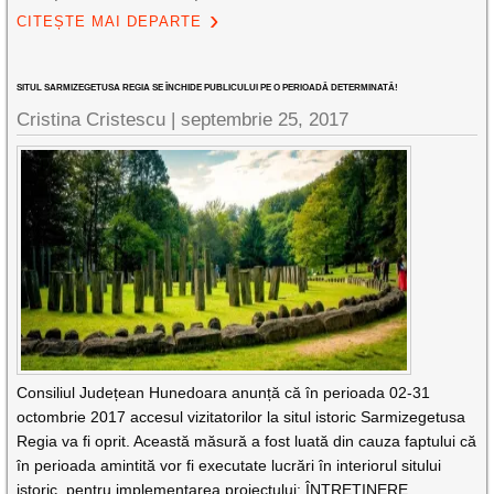
CITEȘTE MAI DEPARTE
SITUL SARMIZEGETUSA REGIA SE ÎNCHIDE PUBLICULUI PE O PERIOADĂ DETERMINATĂ!
Cristina Cristescu |
septembrie 25, 2017
Consiliul Județean Hunedoara anunță că în perioada 02-31
octombrie 2017 accesul vizitatorilor la situl istoric Sarmizegetusa
Regia va fi oprit. Această măsură a fost luată din cauza faptului că
în perioada amintită vor fi executate lucrări în interiorul sitului
istoric, pentru implementarea proiectului: ÎNTREȚINERE,