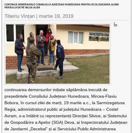
CONTINUĂ DEMERSURILE CONSILIULUI JUDEȚEAN HUNEDOARA PENTRU ECOLOGIZAREA ALBIEI
PÂRÂULUI DE PE VALEA ALBĂ
Tiberiu Vințan |
martie 19, 2019
În
continuarea demersurilor inițiate săptămâna trecută de
președintele Consiliului Județean Hunedoara, Mircea-Flaviu
Bobora, în cursul zilei de marți, 19 martie a.c., la Sarmizegetusa
Regia, administratorul public al județului Hunedoara – Costel
Avram, s-a întâlnit cu reprezentanții Direcției Silvice, ai Sistemului
de Gospodărire a Apelor (SGA) Deva, ai Inspectoratului Județean
de Jandarmi „Decebal” și ai Serviciului Public Administrarea