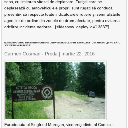
sens, cu limitarea vitezei de deplasare. Turiștii care se
deplasează cu autovehiculele proprii sunt rugați să conducă
preventiv, să respecte toate indicatoarele rutiere și semnalizările
agenților de ordine din zonele de drum afectate, pentru evitarea
oricăror incidente nedorite. [slideshow_deploy id=’13837′]
EURODEPUTATUL SIEGFRIED MUREȘAN DESPRE DRUMUL SPRE SARMIZEGETUSA REGIA: „ŞI-AU BĂTUT
JOC DE BANII PUBLICI!”
Carmen Cosman - Preda |
martie 22, 2016
Eurodeputatul Siegfried Mureșan, vicepreședinte al Comisiei