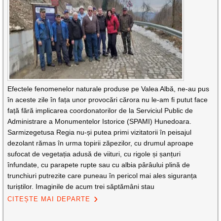
Efectele fenomenelor naturale produse pe Valea Albă, ne-au pus
în aceste zile în fața unor provocări cărora nu le-am fi putut face
față fără implicarea coordonatorilor de la Serviciul Public de
Administrare a Monumentelor Istorice (SPAMI) Hunedoara.
Sarmizegetusa Regia nu-și putea primi vizitatorii în peisajul
dezolant rămas în urma topirii zăpezilor, cu drumul aproape
sufocat de vegetația adusă de viituri, cu rigole și șanțuri
înfundate, cu parapete rupte sau cu albia pârâului plină de
trunchiuri putrezite care puneau în pericol mai ales siguranța
turiștilor. Imaginile de acum trei săptămâni stau
CITEȘTE MAI DEPARTE