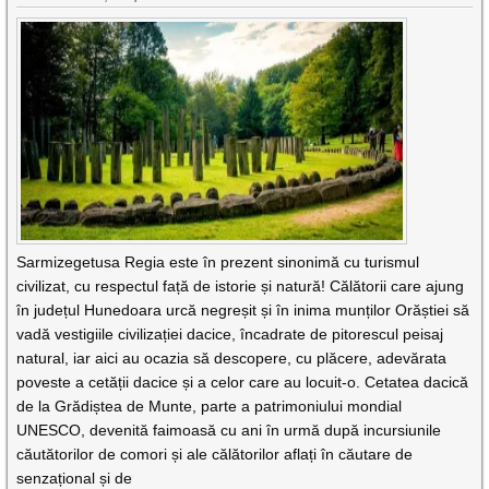
Sarmizegetusa Regia este în prezent sinonimă cu turismul
civilizat, cu respectul față de istorie și natură! Călătorii care ajung
în județul Hunedoara urcă negreșit și în inima munților Orăștiei să
vadă vestigiile civilizației dacice, încadrate de pitorescul peisaj
natural, iar aici au ocazia să descopere, cu plăcere, adevărata
poveste a cetății dacice și a celor care au locuit-o. Cetatea dacică
de la Grădiștea de Munte, parte a patrimoniului mondial
UNESCO, devenită faimoasă cu ani în urmă după incursiunile
căutătorilor de comori și ale călătorilor aflați în căutare de
senzațional și de