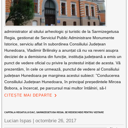
administrator al sitului arheologic și turistic de la Sarmizegetusa
Regia, gestionat de Serviciul Public Administrare Monumente
Istorice, serviciu aflat în subordinea Consiliului Județean
Hunedoara, Vladimir Brilinsky a anunțat că nu va reveni asupra
deciziei de a demisiona din funcție, instituția județeană a emis un
punct de vedere oficial cu privire la protestul inițiat de acesta. Vă
prezentăm, în cele ce urmează, punctul de vedere al Consiliului
județean Hunedoara pe marginea acestui subiect: ”Conducerea
Consiliului Județean Hunedoara, în principal președintele Mircea
Bobora, a încercat, pe parcursul mai multor întâlniri, să-l
CITEȘTE MAI DEPARTE
CAPITALA REGATULUI DAC, SARMIZEGETUSA REGIA, SE REDESCHIDE PENTRU VIZITARE
Lucian Ispas |
octombrie 26, 2017