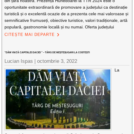
din țara noastră. Prezența Hunedoarei la TTR 2024 este o
oportunitate extraordinară de promovare a județului ca destinație
turistică și o excelentă ocazie de a prezenta cele mai valoroase și
semnificative frumuseți, obiective turistice, valori tradiționale, artă
populară, gastronomie locală și nu numai. Oferta județului
CITEȘTE MAI DEPARTE
”DĂM VIAȚĂ CAPITALEI DACIEI ” – TÂRG DE MEȘTEȘUGARI LA COSTEȘTI
Lucian Ispas |
octombrie 3, 2022
La