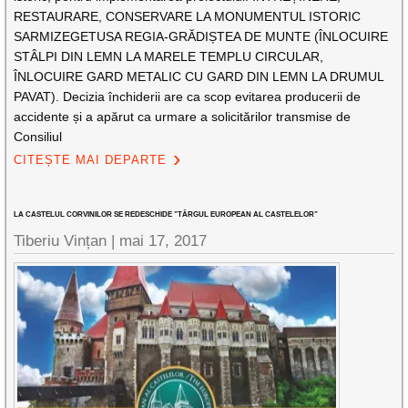
RESTAURARE, CONSERVARE LA MONUMENTUL ISTORIC
SARMIZEGETUSA REGIA-GRĂDIȘTEA DE MUNTE (ÎNLOCUIRE
STÂLPI DIN LEMN LA MARELE TEMPLU CIRCULAR,
ÎNLOCUIRE GARD METALIC CU GARD DIN LEMN LA DRUMUL
PAVAT). Decizia închiderii are ca scop evitarea producerii de
accidente și a apărut ca urmare a solicitărilor transmise de
Consiliul
CITEȘTE MAI DEPARTE
LA CASTELUL CORVINILOR SE REDESCHIDE ”TÂRGUL EUROPEAN AL CASTELELOR”
Tiberiu Vințan |
mai 17, 2017