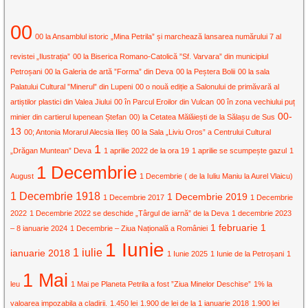
00
00 la Ansamblul istoric „Mina Petrila” și marchează lansarea numărului 7 al
revistei „Ilustrația”
00 la Biserica Romano-Catolică ”Sf. Varvara” din municipiul
Petroșani
00 la Galeria de artă ”Forma” din Deva
00 la Peștera Bolii
00 la sala
Palatului Cultural ”Minerul” din Lupeni
00 o nouă ediție a Salonului de primăvară al
artiștilor plastici din Valea Jiului
00 în Parcul Eroilor din Vulcan
00 în zona vechiului puț
00-
minier din cartierul lupenean Ștefan
00) la Cetatea Mălăiești de la Sălașu de Sus
13
00; Antonia Morarul Alecsia Ilieș
00 la Sala „Liviu Oros” a Centrului Cultural
1
„Drăgan Muntean” Deva
1 aprilie 2022 de la ora 19
1 aprilie se scumpește gazul
1
1 Decembrie
August
1 Decembrie ( de la Iuliu Maniu la Aurel Vlaicu)
1 Decembrie 1918
1 Decembrie 2019
1 Decembrie 2017
1 Decembrie
2022
1 Decembrie 2022 se deschide „Târgul de iarnă” de la Deva
1 decembrie 2023
1 februarie
1
– 8 ianuarie 2024
1 Decembrie – Ziua Națională a României
1 Iunie
1 iulie
ianuarie 2018
1 Iunie 2025
1 Iunie de la Petroșani
1
1 Mai
leu
1 Mai pe Planeta Petrila a fost ”Ziua Minelor Deschise”
1% la
valoarea impozabila a cladirii.
1.450 lei
1.900 de lei de la 1 ianuarie 2018
1.900 lei