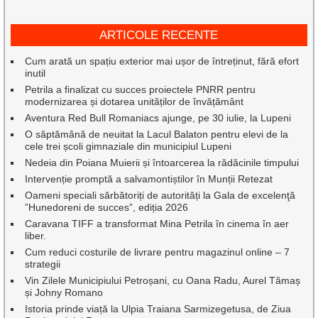
ARTICOLE RECENTE
Cum arată un spațiu exterior mai ușor de întreținut, fără efort
inutil
Petrila a finalizat cu succes proiectele PNRR pentru
modernizarea și dotarea unităților de învățământ
Aventura Red Bull Romaniacs ajunge, pe 30 iulie, la Lupeni
O săptămână de neuitat la Lacul Balaton pentru elevi de la
cele trei școli gimnaziale din municipiul Lupeni
Nedeia din Poiana Muierii și întoarcerea la rădăcinile timpului
Intervenție promptă a salvamontiștilor în Munții Retezat
Oameni speciali sărbătoriți de autorități la Gala de excelenţă
”Hunedoreni de succes”, ediția 2026
Caravana TIFF a transformat Mina Petrila în cinema în aer
liber.
Cum reduci costurile de livrare pentru magazinul online – 7
strategii
Vin Zilele Municipiului Petroșani, cu Oana Radu, Aurel Tămaș
și Johny Romano
Istoria prinde viață la Ulpia Traiana Sarmizegetusa, de Ziua