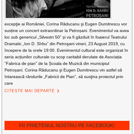
excepţie ai României, Corina Răducanu şi Eugen Dumitrescu vor
susține un concert extraordinar la Petroșani. Evenimentul va avea
loc sub genericul „Silvestri 50” și va fi găzduit în foaierul Teatrului
Dramatic „Ion D. Sîrbu” din Petroşani vineri, 23 August 2019, cu
începere de la orele 19:00. Evenimentul cultural este organizat în
seria acțiunilor culturale cu scop caritabil derulate de Asociația
”Fabrica de pian” de la Școala de Muzică din municipiul
Petroșani. Corina Rãducanu şi Eugen Dumitrescu vin astfel să
întareascã rândurile „Fabricii de Pian”, sǎ susţina proiectul prin
care
CITEȘTE MAI DEPARTE
FII PRIETENUL NOSTRU PE FACEBOOK!