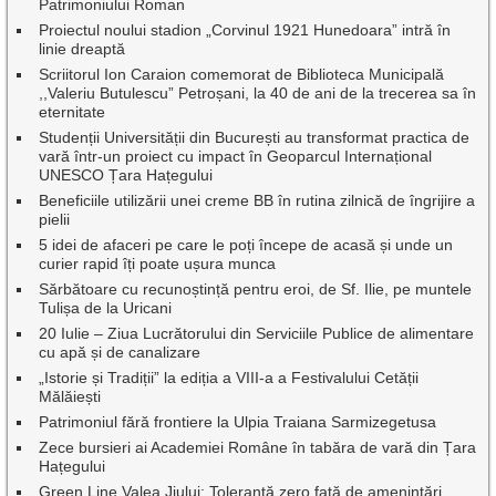
Patrimoniului Roman
Proiectul noului stadion „Corvinul 1921 Hunedoara” intră în
linie dreaptă
Scriitorul Ion Caraion comemorat de Biblioteca Municipală
,,Valeriu Butulescu” Petroșani, la 40 de ani de la trecerea sa în
eternitate
Studenții Universității din București au transformat practica de
vară într-un proiect cu impact în Geoparcul Internațional
UNESCO Țara Hațegului
Beneficiile utilizării unei creme BB în rutina zilnică de îngrijire a
pielii
5 idei de afaceri pe care le poți începe de acasă și unde un
curier rapid îți poate ușura munca
Sărbătoare cu recunoștință pentru eroi, de Sf. Ilie, pe muntele
Tulișa de la Uricani
20 Iulie – Ziua Lucrătorului din Serviciile Publice de alimentare
cu apă și de canalizare
„Istorie și Tradiții” la ediția a VIII-a a Festivalului Cetății
Mălăiești
Patrimoniul fără frontiere la Ulpia Traiana Sarmizegetusa
Zece bursieri ai Academiei Române în tabăra de vară din Țara
Hațegului
Green Line Valea Jiului: Toleranță zero față de amenințări,