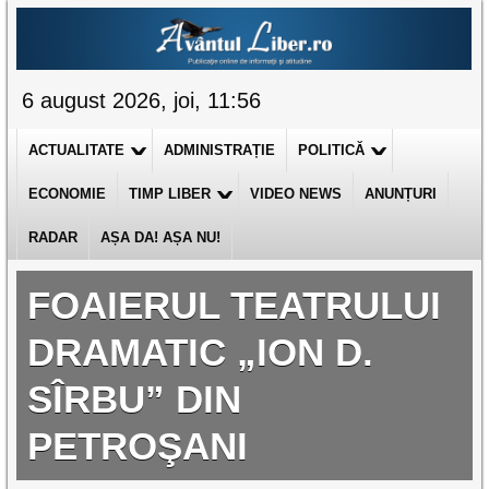
6 august 2026, joi, 11:56
ACTUALITATE
ADMINISTRAȚIE
POLITICĂ
ECONOMIE
TIMP LIBER
VIDEO NEWS
ANUNȚURI
RADAR
AȘA DA! AȘA NU!
FOAIERUL TEATRULUI
DRAMATIC „ION D.
SÎRBU” DIN
PETROŞANI