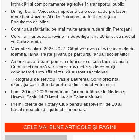
intimidări și comportamente agresive în transportul public
Dr.ing. Benor Voicescu, împreună cu o seamă de profesori
emeriți ai Universității din Petroșani au fost onorați de
Facultatea de Mine
Continuă asfaltările, pe mai multe artere rutiere din Petroșani
Corvinul Hunedoara revine în Superliga luni, 20 iulie, cu meciul
vs Csikszereda
Vacanțe școlare 2026-2027: Când vor avea elevii vacanțele de
toamnă, iarnă, Paște și vară pe parcursul anului școlar viitor
Amenzi usturătoare pentru șoferii care circulă fără rovinietă:
Cum funcționează verificarea rovinietei și de ce mulți
conducători auto află târziu că au fost sancționați
”Fotograful de serviciu” Vasile Laurențiu Sorin prezintă
expoziția celor 365 de portrete din Ținutul Petrilenilor
Luni, 20 iulie 2026 momârlanii își dau întâlnire la Nedeia și
Hramul Schitului Sfântul Ilie din Poiana Muierii
Premii oferite de Rotary Club pentru absolvenții de 10 ai
Bacalaureatului din județul Hunedoara
CELE MAI BUNE ARTICOLE ȘI PAGINI