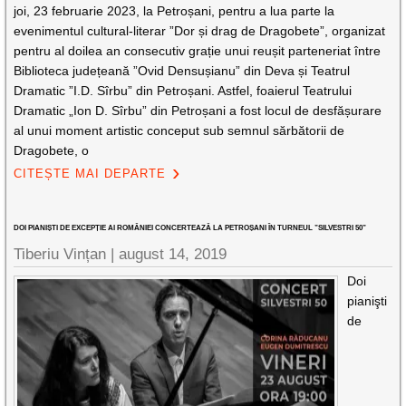
joi, 23 februarie 2023, la Petroșani, pentru a lua parte la
evenimentul cultural-literar ”Dor și drag de Dragobete”, organizat
pentru al doilea an consecutiv grație unui reușit parteneriat între
Biblioteca județeană ”Ovid Densușianu” din Deva și Teatrul
Dramatic ”I.D. Sîrbu” din Petroșani. Astfel, foaierul Teatrului
Dramatic „Ion D. Sîrbu” din Petroșani a fost locul de desfășurare
al unui moment artistic conceput sub semnul sărbătorii de
Dragobete, o
CITEȘTE MAI DEPARTE
DOI PIANIȘTI DE EXCEPȚIE AI ROMÂNIEI CONCERTEAZĂ LA PETROȘANI ÎN TURNEUL ”SILVESTRI 50”
Tiberiu Vințan |
august 14, 2019
Doi
pianişti
de