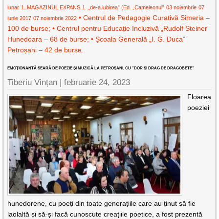
lunar
1. MAGAZINUL EXPANS
1. „de-a iubirea” (Ed. „Cameleonul”
03 noiembrie
07
• Centrul de Pedagogie Curativă Simeria –
iunie 2017
07 noiembrie 2022
100 de burse; • Centrul pentru Educație Incluzivă „Rudolf Steiner”
Hunedoara – 68 de burse; • Școala Generală „I. G. Duca”
Petroșani – 42 de burse.
EMOȚIONANTĂ SEARĂ DE POEZIE ȘI MUZICĂ LA PETROȘANI, CU ”DOR ȘI DRAG DE DRAGOBETE”
Tiberiu Vințan |
februarie 24, 2023
Floarea
poeziei
hunedorene, cu poeți din toate generațiile care au ținut să fie
laolaltă și să-și facă cunoscute creațiile poetice, a fost prezentă