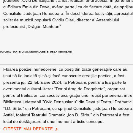
județene „Ovid Densușianu”, a fost realizat, anul acesta, în parteneri
cuEditura Emia din Deva, având parte,l ca de fiecare dată, de sprijinu
Consiliului Judeţean Hunedoara. În deschiderea festivității, apreciatul
solist de muzică populară Ovidiu Olari, director al Ansamblului
profesionist „Drăgan Muntean”
UI CULTURAL ”DOR ȘI DRAG DE DRAGOBETE” DE LA PETROȘANI
Floarea poeziei hunedorene, cu poeți din toate generațiile care au
ținut să fie laolaltă și să-și facă cunoscute creațiile poetice, a fost
prezentă joi, 22 februarie 2024, la Petroșani, pentru a lua parte la
evenimentul cultural-literar ”Dor și drag de Dragobete”, organizat
pentru al treilea an consecutiv aici, grație unui reușit parteneriat între
Biblioteca județeană ”Ovid Densușianu” din Deva și Teatrul Dramatic
”I.D. Sîrbu” din Petroșani, cu sprijinul Consiliului județean Hunedoara
Astfel, foaierul Teatrului Dramatic „Ion D. Sîrbu” din Petroșani a fost
locul de desfășurare al unui moment artistic conceput
CITEȘTE MAI DEPARTE