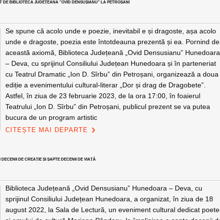
T DE BIBLIOTECA JUDEȚEANĂ ”OVID DENSUȘIANU” LA PETROȘANI
Se spune că acolo unde e poezie, inevitabil e și dragoste, așa acolo
unde e dragoste, poezia este întotdeauna prezentă și ea. Pornind de
această axiomă, Biblioteca Județeană „Ovid Densusianu” Hunedoar
– Deva, cu sprijinul Consiliului Județean Hunedoara și în parteneriat
cu Teatrul Dramatic „Ion D. Sîrbu” din Petroșani, organizează a doua
ediție a evenimentului cultural-literar „Dor și drag de Dragobete”.
Astfel, în ziua de 23 februarie 2023, de la ora 17:00, în foaierul
Teatrului „Ion D. Sîrbu” din Petroșani, publicul prezent se va putea
bucura de un program artistic
CITEȘTE MAI DEPARTE
ECENII DE CREAȚIE ȘI ȘAPTE DECENII DE VIAȚĂ
Biblioteca Județeană „Ovid Densusianu” Hunedoara – Deva, cu
sprijinul Consiliului Județean Hunedoara, a organizat, în ziua de 18
august 2022, la Sala de Lectură, un eveniment cultural dedicat poete