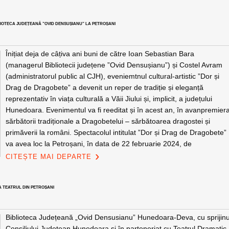
BLIOTECA JUDEȚEANĂ ”OVID DENSUȘIANU” LA PETROȘANI
Înițiat deja de câțiva ani buni de către Ioan Sebastian Bara
(managerul Bibliotecii județene ”Ovid Densușianu”) și Costel Avram
(administratorul public al CJH), eveniemtnul cultural-artistic ”Dor și
Drag de Dragobete” a devenit un reper de tradiție și eleganță
reprezentativ în viața culturală a Văii Jiului și, implicit, a județului
Hunedoara. Evenimentul va fi reeditat și în acest an, în avanpremier
sărbătorii tradiționale a Dragobetelui – sărbătoarea dragostei și
primăverii la români. Spectacolul intitulat ”Dor și Drag de Dragobete”
va avea loc la Petroșani, în data de 22 februarie 2024, de
CITEȘTE MAI DEPARTE
LA TEATRUL DIN PETROȘANI
Biblioteca Județeană „Ovid Densusianu” Hunedoara-Deva, cu sprijinu
Consiliului Județean Hunedoara și în parteneriat cu Teatrul Dramatic