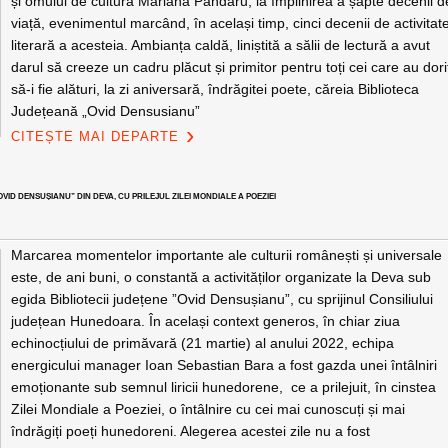
și omului de cultură Mariana Pândaru, la împlinirea a șapte decenii d
viață, evenimentul marcând, în același timp, cinci decenii de activitat
literară a acesteia. Ambianța caldă, liniștită a sălii de lectură a avut
darul să creeze un cadru plăcut și primitor pentru toți cei care au dori
să-i fie alături, la zi aniversară, îndrăgitei poete, căreia Biblioteca
Județeană „Ovid Densusianu”
CITEȘTE MAI DEPARTE
ID DENSUȘIANU” DIN DEVA, CU PRILEJUL ZILEI MONDIALE A POEZIEI
Marcarea momentelor importante ale culturii românești și universale
este, de ani buni, o constantă a activităților organizate la Deva sub
egida Bibliotecii județene ”Ovid Densușianu”, cu sprijinul Consiliului
județean Hunedoara. În același context generos, în chiar ziua
echinocțiului de primăvară (21 martie) al anului 2022, echipa
energicului manager Ioan Sebastian Bara a fost gazda unei întâlniri
emoționante sub semnul liricii hunedorene, ce a prilejuit, în cinstea
Zilei Mondiale a Poeziei, o întâlnire cu cei mai cunoscuți și mai
îndrăgiți poeți hunedoreni. Alegerea acestei zile nu a fost