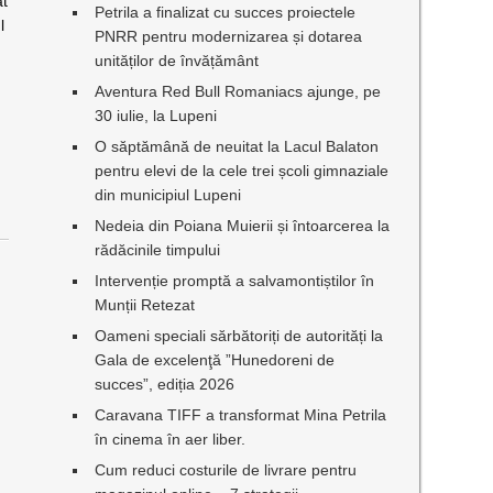
at
Petrila a finalizat cu succes proiectele
l
PNRR pentru modernizarea și dotarea
unităților de învățământ
Aventura Red Bull Romaniacs ajunge, pe
30 iulie, la Lupeni
O săptămână de neuitat la Lacul Balaton
pentru elevi de la cele trei școli gimnaziale
din municipiul Lupeni
Nedeia din Poiana Muierii și întoarcerea la
rădăcinile timpului
Intervenție promptă a salvamontiștilor în
Munții Retezat
Oameni speciali sărbătoriți de autorități la
Gala de excelenţă ”Hunedoreni de
succes”, ediția 2026
.
Caravana TIFF a transformat Mina Petrila
în cinema în aer liber.
Cum reduci costurile de livrare pentru