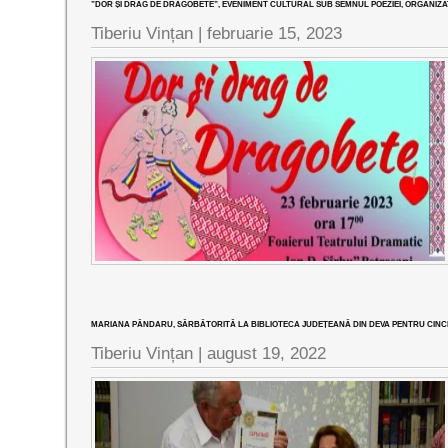
”DOR ȘI DRAG DE DRAGOBETE”, EVENIMENT CULTURAL SUB SEMNUL POEZIEI, ORGANIZA
Tiberiu Vințan |
februarie 15, 2023
MARIANA PÂNDARU, SĂRBĂTORITĂ LA BIBLIOTECA JUDEȚEANĂ DIN DEVA PENTRU CINCI D
Tiberiu Vințan |
august 19, 2022