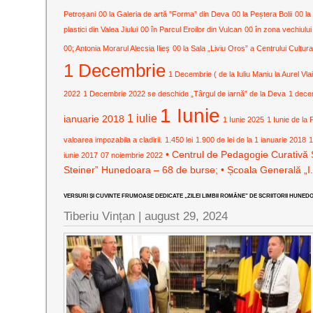
Petroșani
00 la Galeria de artă ”Forma” din Deva
00 la Peștera Bolii
00 la
plastici din Valea Jiului
00 în Parcul Eroilor din Vulcan
00 în zona vechiului
00; Antonia Morarul Alecsia Ilieș
00 la Sala „Liviu Oros” a Centrului Cult
1 Decembrie
1 Decembrie ( de la Iuliu Maniu la Aurel Vla
2022
1 Decembrie 2022 se deschide „Târgul de iarnă” de la Deva
1 dece
1 Iunie
1 iulie
ianuarie 2018
1 Iunie 2025
1 Iunie de la 
valoarea impozabila a cladirii.
1.450 lei
1.900 de lei de la 1 ianuarie 2018
1
• Centrul de Pedagogie Curativă 
iunie 2017
07 noiembrie 2022
Steiner” Hunedoara – 68 de burse; • Școala Generală „I
VERSURI ȘI CUVINTE FRUMOASE DEDICATE „ZILEI LIMBII ROMÂNE” DE SCRIITORII HUNED
Tiberiu Vințan |
august 29, 2024