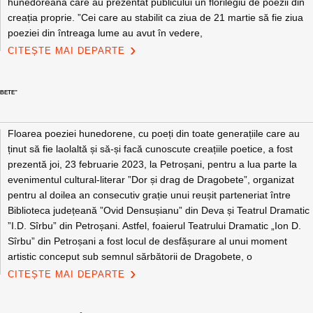
hunedoreană care au prezentat publicului un florilegiu de poezii din
creația proprie. ”Cei care au stabilit ca ziua de 21 martie să fie ziua
poeziei din întreaga lume au avut în vedere,
CITEȘTE MAI DEPARTE
OBETE”
Floarea poeziei hunedorene, cu poeți din toate generațiile care au
ținut să fie laolaltă și să-și facă cunoscute creațiile poetice, a fost
prezentă joi, 23 februarie 2023, la Petroșani, pentru a lua parte la
evenimentul cultural-literar ”Dor și drag de Dragobete”, organizat
pentru al doilea an consecutiv grație unui reușit parteneriat între
Biblioteca județeană ”Ovid Densușianu” din Deva și Teatrul Dramatic
”I.D. Sîrbu” din Petroșani. Astfel, foaierul Teatrului Dramatic „Ion D.
Sîrbu” din Petroșani a fost locul de desfășurare al unui moment
artistic conceput sub semnul sărbătorii de Dragobete, o
CITEȘTE MAI DEPARTE