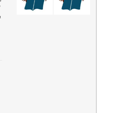
e
e
t