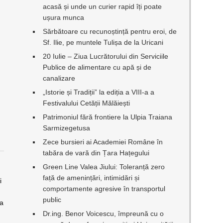
acasă și unde un curier rapid îți poate
ușura munca
Sărbătoare cu recunoștință pentru eroi, de
Sf. Ilie, pe muntele Tulișa de la Uricani
20 Iulie – Ziua Lucrătorului din Serviciile
Publice de alimentare cu apă și de
canalizare
„Istorie și Tradiții” la ediția a VIII-a a
Festivalului Cetății Mălăiești
Patrimoniul fără frontiere la Ulpia Traiana
Sarmizegetusa
Zece bursieri ai Academiei Române în
tabăra de vară din Țara Hațegului
Green Line Valea Jiului: Toleranță zero
față de amenințări, intimidări și
i
comportamente agresive în transportul
public
la
Dr.ing. Benor Voicescu, împreună cu o