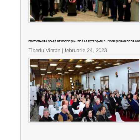
EMOȚIONANTĂ SEARĂ DE POEZIE ȘI MUZICĂ LA PETROȘANI, CU ”DOR ȘI DRAG DE DRAG
Tiberiu Vințan |
februarie 24, 2023