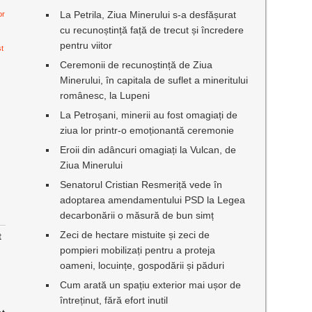
La Petrila, Ziua Minerului s-a desfășurat
or
cu recunoștință față de trecut și încredere
pentru viitor
st
Ceremonii de recunoștință de Ziua
Minerului, în capitala de suflet a mineritului
românesc, la Lupeni
La Petroșani, minerii au fost omagiați de
ziua lor printr-o emoționantă ceremonie
Eroii din adâncuri omagiați la Vulcan, de
Ziua Minerului
Senatorul Cristian Resmeriță vede în
adoptarea amendamentului PSD la Legea
decarbonării o măsură de bun simț
Zeci de hectare mistuite și zeci de
t
pompieri mobilizați pentru a proteja
oameni, locuințe, gospodării și păduri
Cum arată un spațiu exterior mai ușor de
întreținut, fără efort inutil