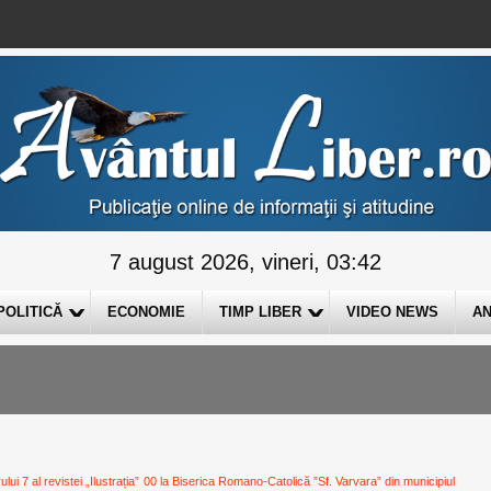
7 august 2026, vineri, 03:42
POLITICĂ
ECONOMIE
TIMP LIBER
VIDEO NEWS
AN
i 7 al revistei „Ilustrația”
00 la Biserica Romano-Catolică ”Sf. Varvara” din municipiul