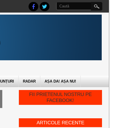
UNȚURI
RADAR
AȘA DA! AȘA NU!
FII PRIETENUL NOSTRU PE
FACEBOOK!
ARTICOLE RECENTE