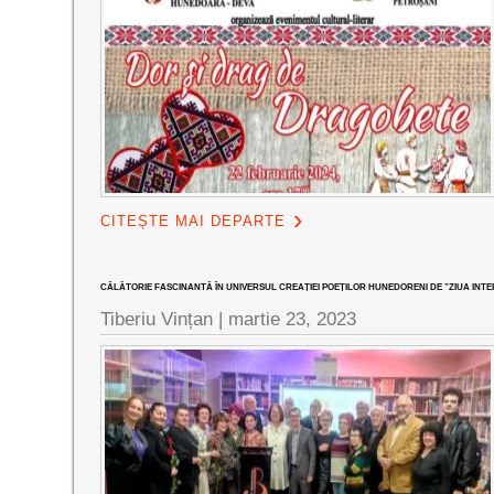
CITEȘTE MAI DEPARTE
CĂLĂTORIE FASCINANTĂ ÎN UNIVERSUL CREAȚIEI POEȚILOR HUNEDORENI DE ”ZIUA INTE
Tiberiu Vințan |
martie 23, 2023