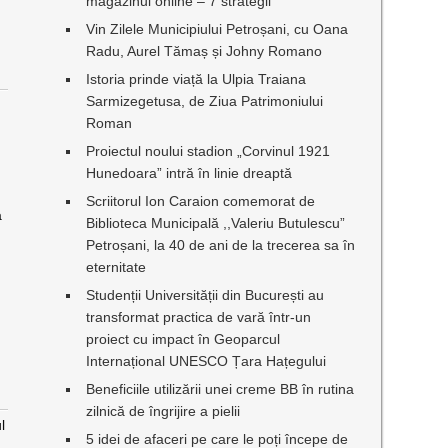
magazinul online – 7 strategii
Vin Zilele Municipiului Petroșani, cu Oana
Radu, Aurel Tămaș și Johny Romano
Istoria prinde viață la Ulpia Traiana
Sarmizegetusa, de Ziua Patrimoniului
Roman
Proiectul noului stadion „Corvinul 1921
Hunedoara” intră în linie dreaptă
Scriitorul Ion Caraion comemorat de
a
Biblioteca Municipală ,,Valeriu Butulescu”
Petroșani, la 40 de ani de la trecerea sa în
eternitate
Studenții Universității din București au
transformat practica de vară într-un
proiect cu impact în Geoparcul
Internațional UNESCO Țara Hațegului
Beneficiile utilizării unei creme BB în rutina
zilnică de îngrijire a pielii
l
5 idei de afaceri pe care le poți începe de