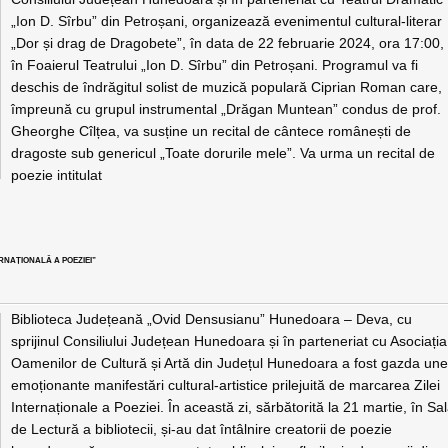
„Ion D. Sîrbu” din Petroșani, organizează evenimentul cultural-literar
„Dor și drag de Dragobete”, în data de 22 februarie 2024, ora 17:00,
în Foaierul Teatrului „Ion D. Sîrbu” din Petroșani. Programul va fi
deschis de îndrăgitul solist de muzică populară Ciprian Roman care,
împreună cu grupul instrumental „Drăgan Muntean” condus de prof.
Gheorghe Cîlțea, va susține un recital de cântece românești de
dragoste sub genericul „Toate dorurile mele”. Va urma un recital de
poezie intitulat
RNAȚIONALĂ A POEZIEI”
Biblioteca Județeană „Ovid Densusianu” Hunedoara – Deva, cu
sprijinul Consiliului Județean Hunedoara și în parteneriat cu Asociația
Oamenilor de Cultură și Artă din Județul Hunedoara a fost gazda une
emoționante manifestări cultural-artistice prilejuită de marcarea Zilei
Internaționale a Poeziei. În această zi, sărbătorită la 21 martie, în Sa
de Lectură a bibliotecii, și-au dat întâlnire creatorii de poezie