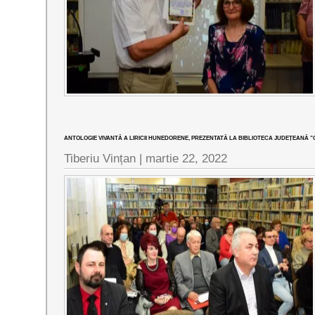
ANTOLOGIE VIVANTĂ A LIRICII HUNEDORENE, PREZENTATĂ LA BIBLIOTECA JUDEȚEANĂ ”OV
Tiberiu Vințan |
martie 22, 2022