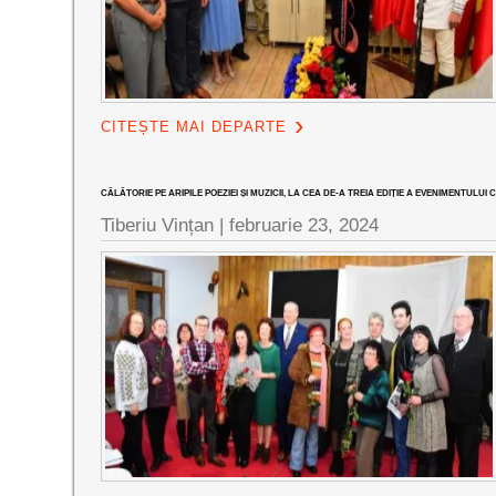
CITEȘTE MAI DEPARTE
CĂLĂTORIE PE ARIPILE POEZIEI ȘI MUZICII, LA CEA DE-A TREIA EDIȚIE A EVENIMENTUL
Tiberiu Vințan |
februarie 23, 2024