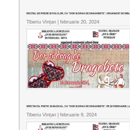
RECITAL DE POEZIE ȘI FOLCLOR, CU ”DOR ȘI DRAG DE DRAGOBETE”, ORGANIZAT DE BI
Tiberiu Vințan |
februarie 20, 2024
SPECTACOL POETIC ȘI MUZICAL, CU ”DOR ȘI DRAG DE DRAGOBETE”, PE 22 FEBRUARIE, 
Tiberiu Vințan |
februarie 9, 2024