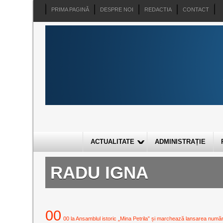
PRIMA PAGINĂ
DESPRE NOI
REDACTIA
CONTACT
ACTUALITATE
ADMINISTRAȚIE
RADU IGNA
00
00 la Ansamblul istoric „Mina Petrila” și marchează lansarea numărulu