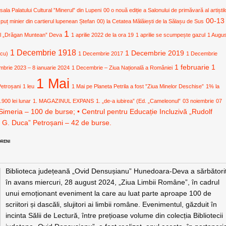
 sala Palatului Cultural ”Minerul” din Lupeni
00 o nouă ediție a Salonului de primăvară al artiștil
00-13
 puț minier din cartierul lupenean Ștefan
00) la Cetatea Mălăiești de la Sălașu de Sus
1
ural „Drăgan Muntean” Deva
1 aprilie 2022 de la ora 19
1 aprilie se scumpește gazul
1 Augu
1 Decembrie 1918
1 Decembrie 2019
icu)
1 Decembrie 2017
1 Decembrie
1 februarie
1
mbrie 2023 – 8 ianuarie 2024
1 Decembrie – Ziua Națională a României
1 Mai
Petroșani
1 leu
1 Mai pe Planeta Petrila a fost ”Ziua Minelor Deschise”
1% la
.900 lei lunar
1. MAGAZINUL EXPANS
1. „de-a iubirea” (Ed. „Cameleonul”
03 noiembrie
07
Simeria – 100 de burse; • Centrul pentru Educație Incluzivă „Rudolf
. G. Duca” Petroșani – 42 de burse.
ORENI
Biblioteca județeană „Ovid Densușianu” Hunedoara-Deva a sărbători
în avans miercuri, 28 august 2024, „Ziua Limbii Române”, în cadrul
unui emoționant eveniment la care au luat parte aproape 100 de
scriitori și dascăli, slujitori ai limbii române. Evenimentul, găzduit în
incinta Sălii de Lectură, între prețioase volume din colecția Bibliotecii