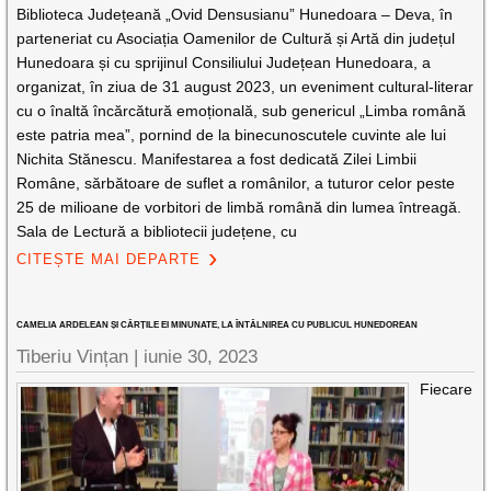
Biblioteca Județeană „Ovid Densusianu” Hunedoara – Deva, în
parteneriat cu Asociația Oamenilor de Cultură și Artă din județul
Hunedoara și cu sprijinul Consiliului Județean Hunedoara, a
organizat, în ziua de 31 august 2023, un eveniment cultural-literar
cu o înaltă încărcătură emoțională, sub genericul „Limba română
este patria mea”, pornind de la binecunoscutele cuvinte ale lui
Nichita Stănescu. Manifestarea a fost dedicată Zilei Limbii
Române, sărbătoare de suflet a românilor, a tuturor celor peste
25 de milioane de vorbitori de limbă română din lumea întreagă.
Sala de Lectură a bibliotecii județene, cu
CITEȘTE MAI DEPARTE
CAMELIA ARDELEAN ȘI CĂRȚILE EI MINUNATE, LA ÎNTÂLNIREA CU PUBLICUL HUNEDOREAN
Tiberiu Vințan |
iunie 30, 2023
Fiecare