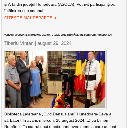
și Artă din județul Hunedoara (ASOCA). Potrivit participanților,
întâlnirea sub semnul
CITEȘTE MAI DEPARTE
VERSURI ȘI CUVINTE FRUMOASE DEDICATE „ZILEI LIMBII ROMÂNE” DE SCRIITORII HUNEDORENI
Tiberiu Vințan |
august 29, 2024
Biblioteca județeană „Ovid Densușianu” Hunedoara-Deva a
sărbătorit în avans miercuri, 28 august 2024, „Ziua Limbii
Române”, în cadrul unui emoționant eveniment la care au luat