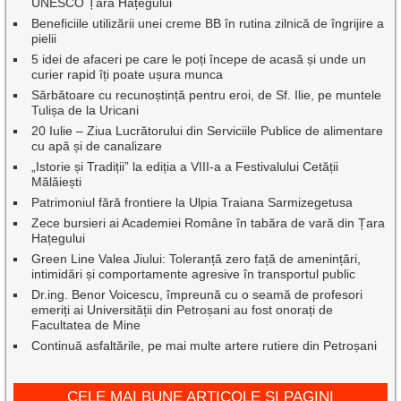
UNESCO Țara Hațegului
Beneficiile utilizării unei creme BB în rutina zilnică de îngrijire a
pielii
5 idei de afaceri pe care le poți începe de acasă și unde un
curier rapid îți poate ușura munca
Sărbătoare cu recunoștință pentru eroi, de Sf. Ilie, pe muntele
Tulișa de la Uricani
20 Iulie – Ziua Lucrătorului din Serviciile Publice de alimentare
cu apă și de canalizare
„Istorie și Tradiții” la ediția a VIII-a a Festivalului Cetății
Mălăiești
Patrimoniul fără frontiere la Ulpia Traiana Sarmizegetusa
Zece bursieri ai Academiei Române în tabăra de vară din Țara
Hațegului
Green Line Valea Jiului: Toleranță zero față de amenințări,
intimidări și comportamente agresive în transportul public
Dr.ing. Benor Voicescu, împreună cu o seamă de profesori
emeriți ai Universității din Petroșani au fost onorați de
Facultatea de Mine
Continuă asfaltările, pe mai multe artere rutiere din Petroșani
CELE MAI BUNE ARTICOLE ȘI PAGINI