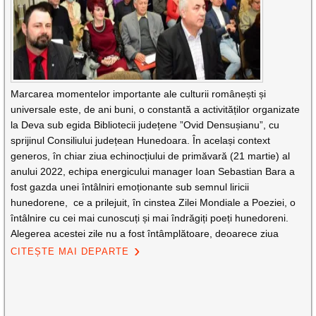
Marcarea momentelor importante ale culturii românești și
universale este, de ani buni, o constantă a activităților organizate
la Deva sub egida Bibliotecii județene ”Ovid Densușianu”, cu
sprijinul Consiliului județean Hunedoara. În același context
generos, în chiar ziua echinocțiului de primăvară (21 martie) al
anului 2022, echipa energicului manager Ioan Sebastian Bara a
fost gazda unei întâlniri emoționante sub semnul liricii
hunedorene, ce a prilejuit, în cinstea Zilei Mondiale a Poeziei, o
întâlnire cu cei mai cunoscuți și mai îndrăgiți poeți hunedoreni.
Alegerea acestei zile nu a fost întâmplătoare, deoarece ziua
CITEȘTE MAI DEPARTE