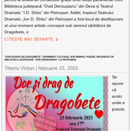
Biblioteca județeană ”Ovid Densușianu” din Deva și Teatrul
Dramatic ”I.D. Sîrbu” din Petroșani. Astfel, foaierul Teatrului
Dramatic „Ion D. Sîrbu” din Petroșani a fost locul de desfășurare
al unui moment artistic conceput sub semnul sărbătorii de
Dragobete, o
CITEȘTE MAI DEPARTE
”DOR ȘI DRAG DE DRAGOBETE”, EVENIMENT CULTURAL SUB SEMNUL POEZIEI, ORGANIZAT DE
BIBLIOTECA JUDEȚEANĂ ”OVID DENSUȘIANU” LA PETROȘANI
Tiberiu Vințan |
februarie 15, 2023
Se
spune
că
acolo
unde e
poezie,