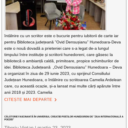
întâlnire cu un scriitor este o bucurie pentru iubitorii de carte iar
pentru Biblioteca județeană ”Ovid Densușianu” Hunedoara-Deva
este o nouă dovadă a prieteniei care s-a legat de-a lungul
timpului între instituție și scriitorii hunedoreni, care găsesc la
bibliotecă o ambianță caldă, primitoare, propice schimburilor de
idei. Biblioteca Județeană „Ovid Densusianu” Hunedoara – Deva
a organizat în ziua de 29 iunie 2023, cu sprijinul Consiliului
Județean Hunedoara, o întâlnire cu scriitoarea Camelia Ardelean
care, cu această ocazie, și-a lansat mai multe cărți apărute între
anii 2018 și 2023. Camelia
CITEȘTE MAI DEPARTE
CĂLĂTORIE FASCINANTĂ ÎN UNIVERSUL CREAȚIEI POEȚILOR HUNEDORENI DE ”ZIUA INTERNAȚIONALĂ A
POEZIEI”
Tiberiu Vințan |
martie 23, 2023