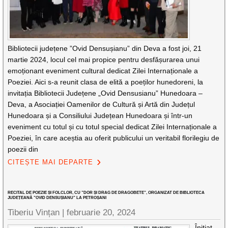
Bibliotecii județene ”Ovid Densușianu” din Deva a fost joi, 21
martie 2024, locul cel mai propice pentru desfășurarea unui
emoționant eveniment cultural dedicat Zilei Internaționale a
Poeziei. Aici s-a reunit clasa de elită a poeților hunedoreni, la
invitația Bibliotecii Județene „Ovid Densusianu” Hunedoara –
Deva, a Asociației Oamenilor de Cultură și Artă din Județul
Hunedoara și a Consiliului Județean Hunedoara și într-un
eveniment cu totul și cu totul special dedicat Zilei Internaționale a
Poeziei, în care aceștia au oferit publicului un veritabil florilegiu de
poezii din
CITEȘTE MAI DEPARTE
RECITAL DE POEZIE ȘI FOLCLOR, CU ”DOR ȘI DRAG DE DRAGOBETE”, ORGANIZAT DE BIBLIOTECA
JUDEȚEANĂ ”OVID DENSUȘIANU” LA PETROȘANI
Tiberiu Vințan |
februarie 20, 2024
Înițiat