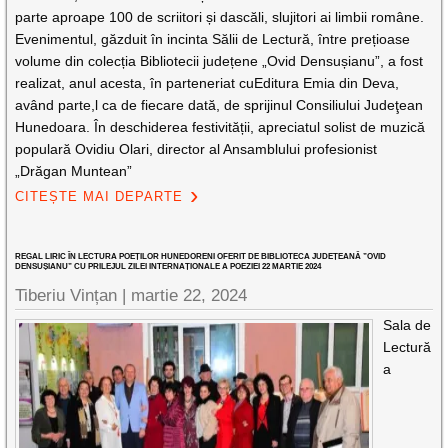
parte aproape 100 de scriitori și dascăli, slujitori ai limbii române.
Evenimentul, găzduit în incinta Sălii de Lectură, între prețioase
volume din colecția Bibliotecii județene „Ovid Densușianu”, a fost
realizat, anul acesta, în parteneriat cuEditura Emia din Deva,
având parte,l ca de fiecare dată, de sprijinul Consiliului Judeţean
Hunedoara. În deschiderea festivității, apreciatul solist de muzică
populară Ovidiu Olari, director al Ansamblului profesionist
„Drăgan Muntean”
CITEȘTE MAI DEPARTE
REGAL LIRIC ÎN LECTURA POEȚILOR HUNEDORENI OFERIT DE BIBLIOTECA JUDEȚEANĂ ”OVID
DENSUȘIANU” CU PRILEJUL ZILEI INTERNAȚIONALE A POEZIEI 22 MARTIE 2024
Tiberiu Vințan |
martie 22, 2024
Sala de
Lectură
a