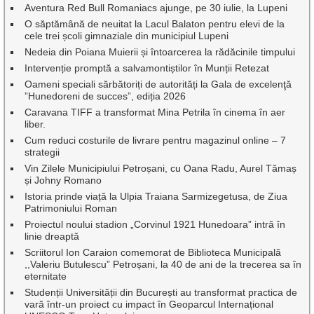
Aventura Red Bull Romaniacs ajunge, pe 30 iulie, la Lupeni
O săptămână de neuitat la Lacul Balaton pentru elevi de la
cele trei școli gimnaziale din municipiul Lupeni
Nedeia din Poiana Muierii și întoarcerea la rădăcinile timpului
Intervenție promptă a salvamontiștilor în Munții Retezat
Oameni speciali sărbătoriți de autorități la Gala de excelenţă
”Hunedoreni de succes”, ediția 2026
Caravana TIFF a transformat Mina Petrila în cinema în aer
liber.
Cum reduci costurile de livrare pentru magazinul online – 7
strategii
Vin Zilele Municipiului Petroșani, cu Oana Radu, Aurel Tămaș
și Johny Romano
Istoria prinde viață la Ulpia Traiana Sarmizegetusa, de Ziua
Patrimoniului Roman
Proiectul noului stadion „Corvinul 1921 Hunedoara” intră în
linie dreaptă
Scriitorul Ion Caraion comemorat de Biblioteca Municipală
,,Valeriu Butulescu” Petroșani, la 40 de ani de la trecerea sa în
eternitate
Studenții Universității din București au transformat practica de
vară într-un proiect cu impact în Geoparcul Internațional