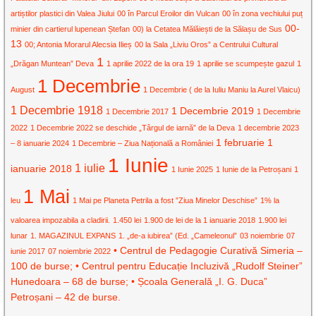
artiștilor plastici din Valea Jiului
00 în Parcul Eroilor din Vulcan
00 în zona vechiului puț
00-
minier din cartierul lupenean Ștefan
00) la Cetatea Mălăiești de la Sălașu de Sus
13
00; Antonia Morarul Alecsia Ilieș
00 la Sala „Liviu Oros” a Centrului Cultural
1
„Drăgan Muntean” Deva
1 aprilie 2022 de la ora 19
1 aprilie se scumpește gazul
1
1 Decembrie
August
1 Decembrie ( de la Iuliu Maniu la Aurel Vlaicu)
1 Decembrie 1918
1 Decembrie 2019
1 Decembrie 2017
1 Decembrie
2022
1 Decembrie 2022 se deschide „Târgul de iarnă” de la Deva
1 decembrie 2023
1 februarie
1
– 8 ianuarie 2024
1 Decembrie – Ziua Națională a României
1 Iunie
1 iulie
ianuarie 2018
1 Iunie 2025
1 Iunie de la Petroșani
1
1 Mai
leu
1 Mai pe Planeta Petrila a fost ”Ziua Minelor Deschise”
1% la
valoarea impozabila a cladirii.
1.450 lei
1.900 de lei de la 1 ianuarie 2018
1.900 lei
lunar
1. MAGAZINUL EXPANS
1. „de-a iubirea” (Ed. „Cameleonul”
03 noiembrie
07
• Centrul de Pedagogie Curativă Simeria –
iunie 2017
07 noiembrie 2022
100 de burse; • Centrul pentru Educație Incluzivă „Rudolf Steiner”
Hunedoara – 68 de burse; • Școala Generală „I. G. Duca”
Petroșani – 42 de burse.