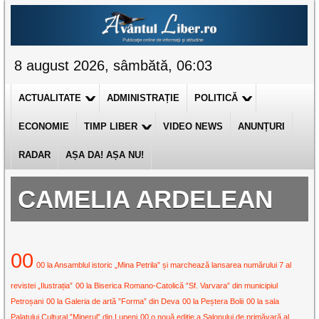
8 august 2026, sâmbătă, 06:03
ACTUALITATE
ADMINISTRAȚIE
POLITICĂ
ECONOMIE
TIMP LIBER
VIDEO NEWS
ANUNȚURI
RADAR
AȘA DA! AȘA NU!
CAMELIA ARDELEAN
00
00 la Ansamblul istoric „Mina Petrila” și marchează lansarea numărului 7 al
revistei „Ilustrația”
00 la Biserica Romano-Catolică ”Sf. Varvara” din municipiul
Petroșani
00 la Galeria de artă ”Forma” din Deva
00 la Peștera Bolii
00 la sala
Palatului Cultural ”Minerul” din Lupeni
00 o nouă ediție a Salonului de primăvară al