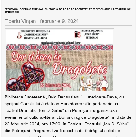
SPECTACOL POETIC ȘI MUZICAL, CU ”DOR ȘI DRAG DE DRAGOBETE”, PE 22 FEBRUARIE, LA TEATRUL DIN
PETROȘANI
Tiberiu Vințan |
februarie 9, 2024
Biblioteca Județeană „Ovid Densusianu” Hunedoara-Deva, cu
sprijinul Consiliului Județean Hunedoara și în parteneriat cu
Teatrul Dramatic „Ion D. Sîrbu” din Petroșani, organizează
evenimentul cultural-literar „Dor și drag de Dragobete”, în data de
22 februarie 2024, ora 17:00, în Foaierul Teatrului „Ion D. Sîrbu”
din Petroșani. Programul va fi deschis de îndrăgitul solist de