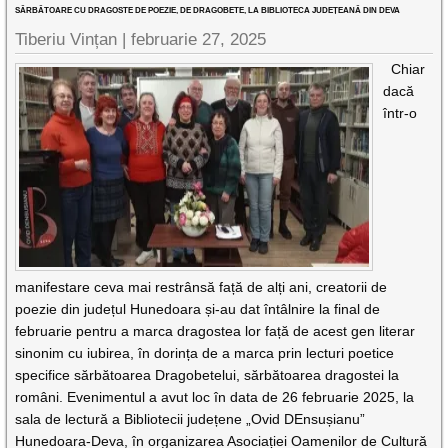
SĂRBĂTOARE CU DRAGOSTE DE POEZIE, DE DRAGOBETE, LA BIBLIOTECA JUDEȚEANĂ DIN DEVA
Tiberiu Vințan |
februarie 27, 2025
Chiar
dacă
într-o
manifestare ceva mai restrânsă față de alți ani, creatorii de
poezie din județul Hunedoara și-au dat întâlnire la final de
februarie pentru a marca dragostea lor față de acest gen literar
sinonim cu iubirea, în dorința de a marca prin lecturi poetice
specifice sărbătoarea Dragobetelui, sărbătoarea dragostei la
români. Evenimentul a avut loc în data de 26 februarie 2025, la
sala de lectură a Bibliotecii județene „Ovid DEnsușianu”
Hunedoara-Deva, în organizarea Asociației Oamenilor de Cultură