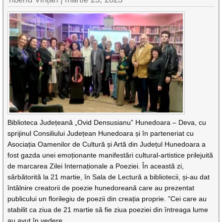
Biblioteca Județeană „Ovid Densusianu” Hunedoara – Deva, cu
sprijinul Consiliului Județean Hunedoara și în parteneriat cu
Asociația Oamenilor de Cultură și Artă din Județul Hunedoara a
fost gazda unei emoționante manifestări cultural-artistice prilejuită
de marcarea Zilei Internaționale a Poeziei. În această zi,
sărbătorită la 21 martie, în Sala de Lectură a bibliotecii, și-au dat
întâlnire creatorii de poezie hunedoreană care au prezentat
publicului un florilegiu de poezii din creația proprie. ”Cei care au
stabilit ca ziua de 21 martie să fie ziua poeziei din întreaga lume
au avut în vedere,