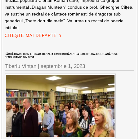
muzică populară Ciprian Roman care, împreună cu grupul
instrumental „Drăgan Muntean” condus de prof. Gheorghe Cîlțea,
va susține un recital de cântece românești de dragoste sub
genericul „Toate dorurile mele”. Va urma un recital de poezie
intitulat
CITEȘTE MAI DEPARTE
SĂRBĂTOARE CU IZ LITERAR, DE ”ZIUA LIMBII ROMÂNE”, LA BIBLIOTECA JUDEȚEANĂ ”OVID
DENSUȘIANU” DIN DEVA
Tiberiu Vințan |
septembrie 1, 2023