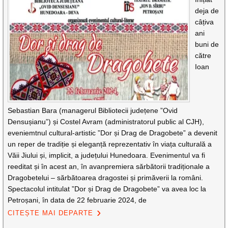
deja de
câțiva
ani
buni de
către
Ioan
Sebastian Bara (managerul Bibliotecii județene ”Ovid
Densușianu”) și Costel Avram (administratorul public al CJH),
eveniemtnul cultural-artistic ”Dor și Drag de Dragobete” a devenit
un reper de tradiție și eleganță reprezentativ în viața culturală a
Văii Jiului și, implicit, a județului Hunedoara. Evenimentul va fi
reeditat și în acest an, în avanpremiera sărbătorii tradiționale a
Dragobetelui – sărbătoarea dragostei și primăverii la români.
Spectacolul intitulat ”Dor și Drag de Dragobete” va avea loc la
Petroșani, în data de 22 februarie 2024, de
CITEȘTE MAI DEPARTE