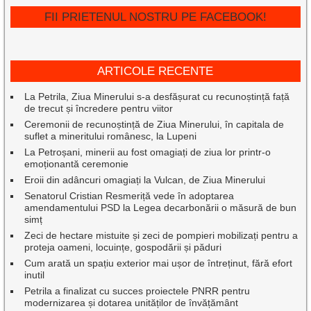
FII PRIETENUL NOSTRU PE FACEBOOK!
ARTICOLE RECENTE
La Petrila, Ziua Minerului s-a desfășurat cu recunoștință față
de trecut și încredere pentru viitor
Ceremonii de recunoștință de Ziua Minerului, în capitala de
suflet a mineritului românesc, la Lupeni
La Petroșani, minerii au fost omagiați de ziua lor printr-o
emoționantă ceremonie
Eroii din adâncuri omagiați la Vulcan, de Ziua Minerului
Senatorul Cristian Resmeriță vede în adoptarea
amendamentului PSD la Legea decarbonării o măsură de bun
simț
Zeci de hectare mistuite și zeci de pompieri mobilizați pentru a
proteja oameni, locuințe, gospodării și păduri
Cum arată un spațiu exterior mai ușor de întreținut, fără efort
inutil
Petrila a finalizat cu succes proiectele PNRR pentru
modernizarea și dotarea unităților de învățământ