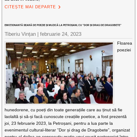
CITEȘTE MAI DEPARTE
EMOȚIONANTĂ SEARĂ DE POEZIE ȘI MUZICĂ LA PETROȘANI, CU ”DOR ȘI DRAG DE DRAGOBETE”
Tiberiu Vințan |
februarie 24, 2023
Floarea
poeziei
hunedorene, cu poeți din toate generațiile care au ținut să fie
laolaltă și să-și facă cunoscute creațiile poetice, a fost prezentă
joi, 23 februarie 2023, la Petroșani, pentru a lua parte la
evenimentul cultural-literar ”Dor și drag de Dragobete”, organizat
pentru al doilea an consecutiv grație unui reușit parteneriat între