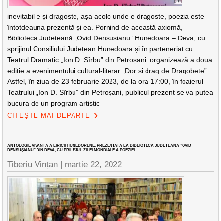
inevitabil e și dragoste, așa acolo unde e dragoste, poezia este
întotdeauna prezentă și ea. Pornind de această axiomă,
Biblioteca Județeană „Ovid Densusianu” Hunedoara – Deva, cu
sprijinul Consiliului Județean Hunedoara și în parteneriat cu
Teatrul Dramatic „Ion D. Sîrbu” din Petroșani, organizează a doua
ediție a evenimentului cultural-literar „Dor și drag de Dragobete”.
Astfel, în ziua de 23 februarie 2023, de la ora 17:00, în foaierul
Teatrului „Ion D. Sîrbu” din Petroșani, publicul prezent se va putea
bucura de un program artistic
CITEȘTE MAI DEPARTE
ANTOLOGIE VIVANTĂ A LIRICII HUNEDORENE, PREZENTATĂ LA BIBLIOTECA JUDEȚEANĂ ”OVID
DENSUȘIANU” DIN DEVA, CU PRILEJUL ZILEI MONDIALE A POEZIEI
Tiberiu Vințan |
martie 22, 2022