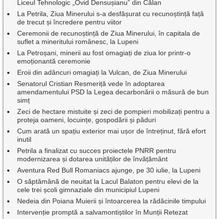
Liceul Tehnologic „Ovid Densușianu” din Călan
La Petrila, Ziua Minerului s-a desfășurat cu recunoștință față
de trecut și încredere pentru viitor
Ceremonii de recunoștință de Ziua Minerului, în capitala de
suflet a mineritului românesc, la Lupeni
La Petroșani, minerii au fost omagiați de ziua lor printr-o
emoționantă ceremonie
Eroii din adâncuri omagiați la Vulcan, de Ziua Minerului
Senatorul Cristian Resmeriță vede în adoptarea
amendamentului PSD la Legea decarbonării o măsură de bun
simț
Zeci de hectare mistuite și zeci de pompieri mobilizați pentru a
proteja oameni, locuințe, gospodării și păduri
Cum arată un spațiu exterior mai ușor de întreținut, fără efort
inutil
Petrila a finalizat cu succes proiectele PNRR pentru
modernizarea și dotarea unităților de învățământ
Aventura Red Bull Romaniacs ajunge, pe 30 iulie, la Lupeni
O săptămână de neuitat la Lacul Balaton pentru elevi de la
cele trei școli gimnaziale din municipiul Lupeni
Nedeia din Poiana Muierii și întoarcerea la rădăcinile timpului
Intervenție promptă a salvamontiștilor în Munții Retezat