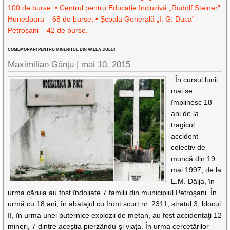
100 de burse; • Centrul pentru Educație Incluzivă „Rudolf Steiner”
Hunedoara – 68 de burse; • Școala Generală „I. G. Duca”
Petroșani – 42 de burse.
COMEMORĂRI PENTRU MINERITUL DIN VALEA JIULUI
Maximilian Gânju |
mai 10, 2015
În cursul lunii
mai se
împlinesc 18
ani de la
tragicul
accident
colectiv de
muncă din 19
mai 1997, de la
E.M. Dâlja, în
urma căruia au fost îndoliate 7 familii din municipiul Petroşani. În
urmă cu 18 ani, în abatajul cu front scurt nr. 2311, stratul 3, blocul
II, în urma unei puternice explozii de metan, au fost accidentaţi 12
mineri, 7 dintre aceştia pierzându-şi viaţa. În urma cercetărilor