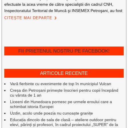
efectuate la acea vreme de către specialiştii din cadrul CNH,
Inspectoratului Teritorial de Muncă şi INSEMEX Petroşani, au fost
CITEȘTE MAI DEPARTE
FII PRIETENUL NOSTRU PE FACEBOOK!
ARTICOLE RECENTE
Vară fierbinte cu evenimente de top în municipiul Vulcan
Creșa din Petroșani primește înscrieri pentru copii începând
cu vârsta de 1 an
Liceeni din Hunedoara pornesc pe urmele eroului care a
schimbat istoria Europei
Uzdin, acolo unde poezia nu cunoaște granițe
Educația dincolo de sala de clasă – ateliere outdoor pentru
elevi, părinți și profesori, în cadrul proiectului „SUPER” de la