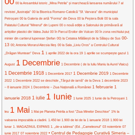
00
00 la Ansamblul istoric „Mina Petrila” și marchează lansarea numărului 7 al
revistei „Ilustrația”
00 la Biserica Romano-Catolică ”Sf. Varvara” din municipiul
Petroșani
00 la Galeria de artă ”Forma” din Deva
00 la Peștera Bolii
00 la sala
Palatului Cultural ”Minerul” din Lupeni
00 o nouă ediție a Salonului de primăvară al
artiștilor plastici din Valea Jiului
00 în Parcul Eroilor din Vulcan
00 în zona vechiului puț
00-
minier din cartierul lupenean Ștefan
00) la Cetatea Mălăiești de la Sălașu de Sus
13
00; Antonia Morarul Alecsia Ilieș
00 la Sala „Liviu Oros” a Centrului Cultural
1
„Drăgan Muntean” Deva
1 aprilie 2022 de la ora 19
1 aprilie se scumpește gazul
1
1 Decembrie
August
1 Decembrie ( de la Iuliu Maniu la Aurel Vlaicu)
1 Decembrie 1918
1 Decembrie 2019
1 Decembrie 2017
1 Decembrie
2022
1 Decembrie 2022 se deschide „Târgul de iarnă” de la Deva
1 decembrie 2023
1 februarie
1
– 8 ianuarie 2024
1 Decembrie – Ziua Națională a României
1 Iunie
1 iulie
ianuarie 2018
1 Iunie 2025
1 Iunie de la Petroșani
1
1 Mai
leu
1 Mai pe Planeta Petrila a fost ”Ziua Minelor Deschise”
1% la
valoarea impozabila a cladirii.
1.450 lei
1.900 de lei de la 1 ianuarie 2018
1.900 lei
lunar
1. MAGAZINUL EXPANS
1. „de-a iubirea” (Ed. „Cameleonul”
03 noiembrie
07
• Centrul de Pedagogie Curativă Simeria –
iunie 2017
07 noiembrie 2022