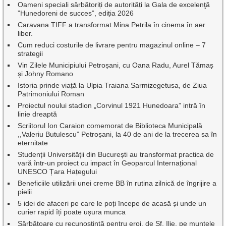
Oameni speciali sărbătoriți de autorități la Gala de excelenţă
”Hunedoreni de succes”, ediția 2026
Caravana TIFF a transformat Mina Petrila în cinema în aer
liber.
Cum reduci costurile de livrare pentru magazinul online – 7
strategii
Vin Zilele Municipiului Petroșani, cu Oana Radu, Aurel Tămaș
și Johny Romano
Istoria prinde viață la Ulpia Traiana Sarmizegetusa, de Ziua
Patrimoniului Roman
Proiectul noului stadion „Corvinul 1921 Hunedoara” intră în
linie dreaptă
Scriitorul Ion Caraion comemorat de Biblioteca Municipală
,,Valeriu Butulescu” Petroșani, la 40 de ani de la trecerea sa în
eternitate
Studenții Universității din București au transformat practica de
vară într-un proiect cu impact în Geoparcul Internațional
UNESCO Țara Hațegului
Beneficiile utilizării unei creme BB în rutina zilnică de îngrijire a
pielii
5 idei de afaceri pe care le poți începe de acasă și unde un
curier rapid îți poate ușura munca
Sărbătoare cu recunoștință pentru eroi, de Sf. Ilie, pe muntele