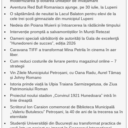
modernizarea și dotarea unităților de învățământ
Aventura Red Bull Romaniacs ajunge, pe 30 iulie, la Lupeni
O săptămână de neuitat la Lacul Balaton pentru elevi de la
cele trei școli gimnaziale din municipiul Lupeni
Nedeia din Poiana Muierii și întoarcerea la rădăcinile timpului
Intervenție promptă a salvamontiștilor în Munții Retezat
Oameni speciali sărbătoriți de autorități la Gala de excelenţă
”Hunedoreni de succes”, ediția 2026
Caravana TIFF a transformat Mina Petrila în cinema în aer
liber.
Cum reduci costurile de livrare pentru magazinul online – 7
strategii
Vin Zilele Municipiului Petroșani, cu Oana Radu, Aurel Tămaș
și Johny Romano
Istoria prinde viață la Ulpia Traiana Sarmizegetusa, de Ziua
Patrimoniului Roman
Proiectul noului stadion „Corvinul 1921 Hunedoara” intră în
linie dreaptă
Scriitorul Ion Caraion comemorat de Biblioteca Municipală
,,Valeriu Butulescu” Petroșani, la 40 de ani de la trecerea sa în
eternitate
Studenții Universității din București au transformat practica de