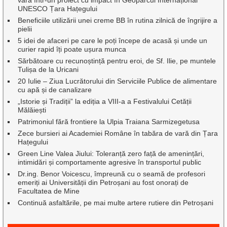
vară într-un proiect cu impact în Geoparcul Internațional
UNESCO Țara Hațegului
Beneficiile utilizării unei creme BB în rutina zilnică de îngrijire a
pielii
5 idei de afaceri pe care le poți începe de acasă și unde un
curier rapid îți poate ușura munca
Sărbătoare cu recunoștință pentru eroi, de Sf. Ilie, pe muntele
Tulișa de la Uricani
20 Iulie – Ziua Lucrătorului din Serviciile Publice de alimentare
cu apă și de canalizare
„Istorie și Tradiții” la ediția a VIII-a a Festivalului Cetății
Mălăiești
Patrimoniul fără frontiere la Ulpia Traiana Sarmizegetusa
Zece bursieri ai Academiei Române în tabăra de vară din Țara
Hațegului
Green Line Valea Jiului: Toleranță zero față de amenințări,
intimidări și comportamente agresive în transportul public
Dr.ing. Benor Voicescu, împreună cu o seamă de profesori
emeriți ai Universității din Petroșani au fost onorați de
Facultatea de Mine
Continuă asfaltările, pe mai multe artere rutiere din Petroșani