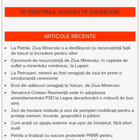
FII PRIETENUL NOSTRU PE FACEBOOK!
ARTICOLE RECENTE
La Petrila, Ziua Minerului s-a desfășurat cu recunoștință față
de trecut și încredere pentru viitor
Ceremonii de recunoștință de Ziua Minerului, în capitala de
suflet a mineritului românesc, la Lupeni
La Petroșani, minerii au fost omagiați de ziua lor printr-o
emoționantă ceremonie
Eroii din adâncuri omagiați la Vulcan, de Ziua Minerului
Senatorul Cristian Resmeriță vede în adoptarea
amendamentului PSD la Legea decarbonării o măsură de bun
simț
Zeci de hectare mistuite și zeci de pompieri mobilizați pentru a
proteja oameni, locuințe, gospodării și păduri
Cum arată un spațiu exterior mai ușor de întreținut, fără efort
inutil
Petrila a finalizat cu succes proiectele PNRR pentru