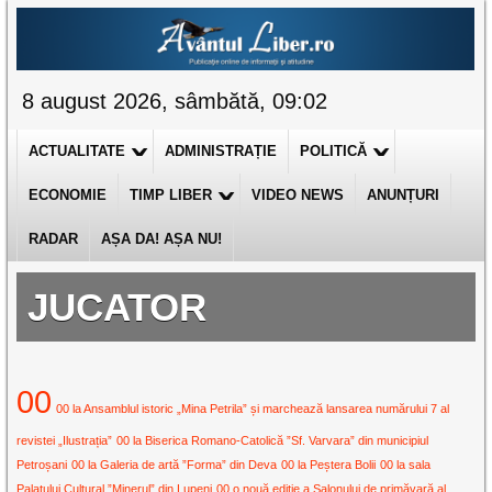
8 august 2026, sâmbătă, 09:02
ACTUALITATE
ADMINISTRAȚIE
POLITICĂ
ECONOMIE
TIMP LIBER
VIDEO NEWS
ANUNȚURI
RADAR
AȘA DA! AȘA NU!
JUCATOR
00
00 la Ansamblul istoric „Mina Petrila” și marchează lansarea numărului 7 al
revistei „Ilustrația”
00 la Biserica Romano-Catolică ”Sf. Varvara” din municipiul
Petroșani
00 la Galeria de artă ”Forma” din Deva
00 la Peștera Bolii
00 la sala
Palatului Cultural ”Minerul” din Lupeni
00 o nouă ediție a Salonului de primăvară al