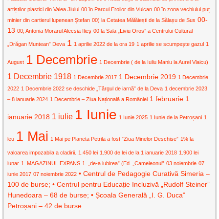
artiștilor plastici din Valea Jiului
00 în Parcul Eroilor din Vulcan
00 în zona vechiului puț
00-
minier din cartierul lupenean Ștefan
00) la Cetatea Mălăiești de la Sălașu de Sus
13
00; Antonia Morarul Alecsia Ilieș
00 la Sala „Liviu Oros” a Centrului Cultural
1
„Drăgan Muntean” Deva
1 aprilie 2022 de la ora 19
1 aprilie se scumpește gazul
1
1 Decembrie
August
1 Decembrie ( de la Iuliu Maniu la Aurel Vlaicu)
1 Decembrie 1918
1 Decembrie 2019
1 Decembrie 2017
1 Decembrie
2022
1 Decembrie 2022 se deschide „Târgul de iarnă” de la Deva
1 decembrie 2023
1 februarie
1
– 8 ianuarie 2024
1 Decembrie – Ziua Națională a României
1 Iunie
1 iulie
ianuarie 2018
1 Iunie 2025
1 Iunie de la Petroșani
1
1 Mai
leu
1 Mai pe Planeta Petrila a fost ”Ziua Minelor Deschise”
1% la
valoarea impozabila a cladirii.
1.450 lei
1.900 de lei de la 1 ianuarie 2018
1.900 lei
lunar
1. MAGAZINUL EXPANS
1. „de-a iubirea” (Ed. „Cameleonul”
03 noiembrie
07
• Centrul de Pedagogie Curativă Simeria –
iunie 2017
07 noiembrie 2022
100 de burse; • Centrul pentru Educație Incluzivă „Rudolf Steiner”
Hunedoara – 68 de burse; • Școala Generală „I. G. Duca”
Petroșani – 42 de burse.