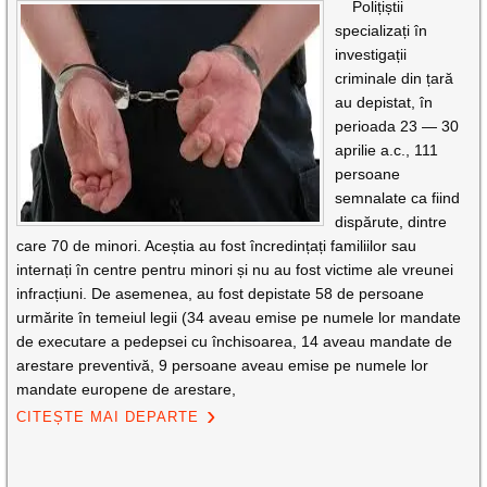
Polițiștii
specializați în
investigații
criminale din țară
au depistat, în
perioada 23 — 30
aprilie a.c., 111
persoane
semnalate ca fiind
dispărute, dintre
care 70 de minori. Aceștia au fost încredințați familiilor sau
internați în centre pentru minori și nu au fost victime ale vreunei
infracțiuni. De asemenea, au fost depistate 58 de persoane
urmărite în temeiul legii (34 aveau emise pe numele lor mandate
de executare a pedepsei cu închisoarea, 14 aveau mandate de
arestare preventivă, 9 persoane aveau emise pe numele lor
mandate europene de arestare,
CITEȘTE MAI DEPARTE