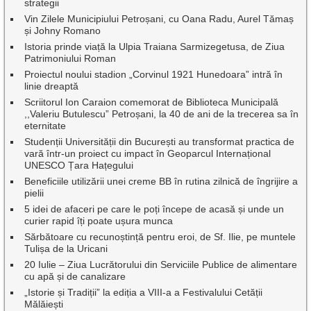
strategii
Vin Zilele Municipiului Petroșani, cu Oana Radu, Aurel Tămaș
și Johny Romano
Istoria prinde viață la Ulpia Traiana Sarmizegetusa, de Ziua
Patrimoniului Roman
Proiectul noului stadion „Corvinul 1921 Hunedoara” intră în
linie dreaptă
Scriitorul Ion Caraion comemorat de Biblioteca Municipală
,,Valeriu Butulescu” Petroșani, la 40 de ani de la trecerea sa în
eternitate
Studenții Universității din București au transformat practica de
vară într-un proiect cu impact în Geoparcul Internațional
UNESCO Țara Hațegului
Beneficiile utilizării unei creme BB în rutina zilnică de îngrijire a
pielii
5 idei de afaceri pe care le poți începe de acasă și unde un
curier rapid îți poate ușura munca
Sărbătoare cu recunoștință pentru eroi, de Sf. Ilie, pe muntele
Tulișa de la Uricani
20 Iulie – Ziua Lucrătorului din Serviciile Publice de alimentare
cu apă și de canalizare
„Istorie și Tradiții” la ediția a VIII-a a Festivalului Cetății
Mălăiești