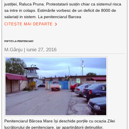
justiției, Raluca Pruna. Protestatarii susțin chiar ca sistemul risca
sa intre in colaps. Estimările vorbesc de un deficit de 8000 de
salariați in sistem. La penitenciarul Barcea
CITEȘTE MAI DEPARTE
POFTIȚI LA PENITENCIAR!
M.Gânju |
iunie 27, 2016
Penitenciarul Bârcea Mare își deschide porțile cu ocazia Zilei
lucrătorului de penitenciare, iar aparținătorii deținuților,