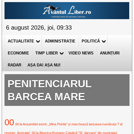
6 august 2026, joi, 09:33
ACTUALITATE
ADMINISTRAȚIE
POLITICĂ
ECONOMIE
TIMP LIBER
VIDEO NEWS
ANUNȚURI
RADAR
AȘA DA! AȘA NU!
PENITENCIARUL
BARCEA MARE
00
00 la Ansamblul istoric „Mina Petrila” și marchează lansarea numărului 7 al
revistei „Ilustrația”
00 la Biserica Romano-Catolică ”Sf. Varvara” din municipiul