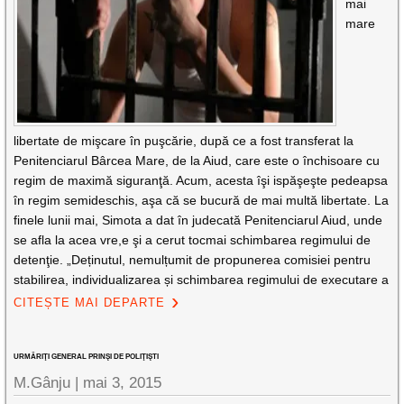
mai
mare
libertate de mişcare în puşcărie, după ce a fost transferat la
Penitenciarul Bârcea Mare, de la Aiud, care este o închisoare cu
regim de maximă siguranţă. Acum, acesta îşi ispăşeşte pedeapsa
în regim semideschis, aşa că se bucură de mai multă libertate. La
finele lunii mai, Simota a dat în judecată Penitenciarul Aiud, unde
se afla la acea vre,e şi a cerut tocmai schimbarea regimului de
detenţie. „Deținutul, nemulțumit de propunerea comisiei pentru
stabilirea, individualizarea și schimbarea regimului de executare a
CITEȘTE MAI DEPARTE
URMĂRIŢI GENERAL PRINŞI DE POLIŢIŞTI
M.Gânju |
mai 3, 2015