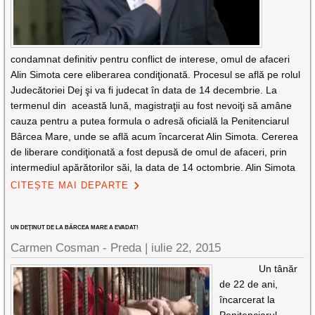
condamnat definitiv pentru conflict de interese, omul de afaceri
Alin Simota cere eliberarea condiţionată. Procesul se află pe rolul
Judecătoriei Dej şi va fi judecat în data de 14 decembrie. La
termenul din această lună, magistraţii au fost nevoiţi să amâne
cauza pentru a putea formula o adresă oficială la Penitenciarul
Bârcea Mare, unde se află acum încarcerat Alin Simota. Cererea
de liberare condiţionată a fost depusă de omul de afaceri, prin
intermediul apărătorilor săi, la data de 14 octombrie. Alin Simota
CITEȘTE MAI DEPARTE
UN DEŢINUT DE LA BÂRCEA MARE A EVADAT!
Carmen Cosman - Preda |
iulie 22, 2015
Un tânăr
de 22 de ani,
încarcerat la