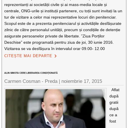
reprezentanți ai societății civile și ai mass-media locale și
centrale, ONG-urile și instituții partenere, cu toții sunt invitați la un
tur de vizitare a celor mai reprezentative locuri din penitenciar.
Scopul este de a prezenta penitenciarul și activitățile desfășurate
zilnic de către personalul unității, precum și condițiile de detenție
asigurate persoanelor private de libertate. ”Ziua Porților
Deschise” este programată pentru ziua de joi, 30 iunie 2016.
Vizitarea se va desfășura în intervalul orar 09.00- 12.00
CITEȘTE MAI DEPARTE
ALIN SIMOTA CERE LIBERAREA CONDIŢIONATĂ
Carmen Cosman - Preda |
noiembrie 17, 2015
Aflat
după
gratii
după
ce a
fost