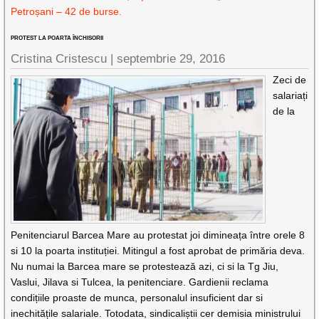
Petroșani – 42 de burse.
PROTEST LA POARTA ÎNCHISORII
Cristina Cristescu |
septembrie 29, 2016
Zeci de
salariați
de la
Penitenciarul Barcea Mare au protestat joi dimineața între orele 8
si 10 la poarta instituției. Mitingul a fost aprobat de primăria deva.
Nu numai la Barcea mare se protestează azi, ci si la Tg Jiu,
Vaslui, Jilava si Tulcea, la penitenciare. Gardienii reclama
condițiile proaste de munca, personalul insuficient dar si
inechitățile salariale. Totodata, sindicaliștii cer demisia ministrului