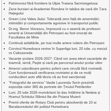
Patrimoniul fără frontiere la Ulpia Traiana Sarmizegetusa
Zece bursieri ai Academiei Române în tabăra de vară din Țara
Hațegului
Green Line Valea Jiului: Toleranță zero față de amenințări,
intimidări și comportamente agresive în transportul public
Dr.ing. Benor Voicescu, împreună cu o seamă de profesori
emeriți ai Universității din Petroșani au fost onorați de
Facultatea de Mine
Continuă asfaltările, pe mai multe artere rutiere din Petroșani
Corvinul Hunedoara revine în Superliga luni, 20 iulie, cu meciul
vs Csikszereda
Vacanțe școlare 2026-2027: Când vor avea elevii vacanțele de
toamnă, iarnă, Paște și vară pe parcursul anului școlar viitor
Amenzi usturătoare pentru șoferii care circulă fără rovinietă:
Cum funcționează verificarea rovinietei și de ce mulți
conducători auto află târziu că au fost sancționați
”Fotograful de serviciu” Vasile Laurențiu Sorin prezintă
expoziția celor 365 de portrete din Ținutul Petrilenilor
Luni, 20 iulie 2026 momârlanii își dau întâlnire la Nedeia și
Hramul Schitului Sfântul Ilie din Poiana Muierii
Premii oferite de Rotary Club pentru absolvenții de 10 ai
Bacalaureatului din județul Hunedoara