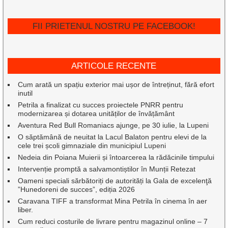
FII PRIETENUL NOSTRU PE FACEBOOK!
ARTICOLE RECENTE
Cum arată un spațiu exterior mai ușor de întreținut, fără efort
inutil
Petrila a finalizat cu succes proiectele PNRR pentru
modernizarea și dotarea unităților de învățământ
Aventura Red Bull Romaniacs ajunge, pe 30 iulie, la Lupeni
O săptămână de neuitat la Lacul Balaton pentru elevi de la
cele trei școli gimnaziale din municipiul Lupeni
Nedeia din Poiana Muierii și întoarcerea la rădăcinile timpului
Intervenție promptă a salvamontiștilor în Munții Retezat
Oameni speciali sărbătoriți de autorități la Gala de excelenţă
”Hunedoreni de succes”, ediția 2026
Caravana TIFF a transformat Mina Petrila în cinema în aer
liber.
Cum reduci costurile de livrare pentru magazinul online – 7