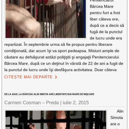
Penitenciarul
Bârcea Mare
pentru furt a fost
liber câteva ore,
după ce a decis să
fugă de la punctul
de lucru unde era
repartizat. În septembrie urma să fie propus pentru liberare
condiţionată, dar acum îşi va spori pedeapsa. Misiuni ample de
căutare au defsăşurat astăzi poliţiştii şi angajaţii Penitenciarului
Bârcea Mare, după ce un deţinut în vârstă de 22 de ani a fugit de
la punctul de lucru unde îşi desfăşura activitatea. Doar câteva
CITEȘTE MAI DEPARTE
DE LA AIUD, LA BÂRCEA/ ALIN SIMOTA ARE LIBERTATE MAI MARE DE MIŞCARE
Carmen Cosman – Preda |
iulie 2, 2015
Alin
Simota
are o