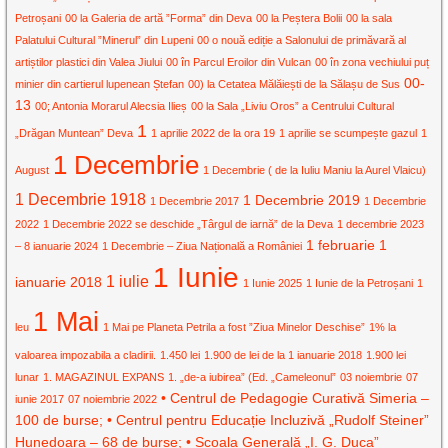
Petroșani
00 la Galeria de artă ”Forma” din Deva
00 la Peștera Bolii
00 la sala
Palatului Cultural ”Minerul” din Lupeni
00 o nouă ediție a Salonului de primăvară al
artiștilor plastici din Valea Jiului
00 în Parcul Eroilor din Vulcan
00 în zona vechiului puț
00-
minier din cartierul lupenean Ștefan
00) la Cetatea Mălăiești de la Sălașu de Sus
13
00; Antonia Morarul Alecsia Ilieș
00 la Sala „Liviu Oros” a Centrului Cultural
1
„Drăgan Muntean” Deva
1 aprilie 2022 de la ora 19
1 aprilie se scumpește gazul
1
1 Decembrie
August
1 Decembrie ( de la Iuliu Maniu la Aurel Vlaicu)
1 Decembrie 1918
1 Decembrie 2019
1 Decembrie 2017
1 Decembrie
2022
1 Decembrie 2022 se deschide „Târgul de iarnă” de la Deva
1 decembrie 2023
1 februarie
1
– 8 ianuarie 2024
1 Decembrie – Ziua Națională a României
1 Iunie
1 iulie
ianuarie 2018
1 Iunie 2025
1 Iunie de la Petroșani
1
1 Mai
leu
1 Mai pe Planeta Petrila a fost ”Ziua Minelor Deschise”
1% la
valoarea impozabila a cladirii.
1.450 lei
1.900 de lei de la 1 ianuarie 2018
1.900 lei
lunar
1. MAGAZINUL EXPANS
1. „de-a iubirea” (Ed. „Cameleonul”
03 noiembrie
07
• Centrul de Pedagogie Curativă Simeria –
iunie 2017
07 noiembrie 2022
100 de burse; • Centrul pentru Educație Incluzivă „Rudolf Steiner”
Hunedoara – 68 de burse; • Școala Generală „I. G. Duca”