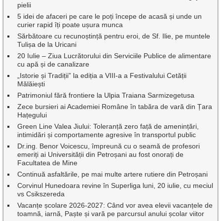
pielii
5 idei de afaceri pe care le poți începe de acasă și unde un
curier rapid îți poate ușura munca
Sărbătoare cu recunoștință pentru eroi, de Sf. Ilie, pe muntele
Tulișa de la Uricani
20 Iulie – Ziua Lucrătorului din Serviciile Publice de alimentare
cu apă și de canalizare
„Istorie și Tradiții” la ediția a VIII-a a Festivalului Cetății
Mălăiești
Patrimoniul fără frontiere la Ulpia Traiana Sarmizegetusa
Zece bursieri ai Academiei Române în tabăra de vară din Țara
Hațegului
Green Line Valea Jiului: Toleranță zero față de amenințări,
intimidări și comportamente agresive în transportul public
Dr.ing. Benor Voicescu, împreună cu o seamă de profesori
emeriți ai Universității din Petroșani au fost onorați de
Facultatea de Mine
Continuă asfaltările, pe mai multe artere rutiere din Petroșani
Corvinul Hunedoara revine în Superliga luni, 20 iulie, cu meciul
vs Csikszereda
Vacanțe școlare 2026-2027: Când vor avea elevii vacanțele de
toamnă, iarnă, Paște și vară pe parcursul anului școlar viitor