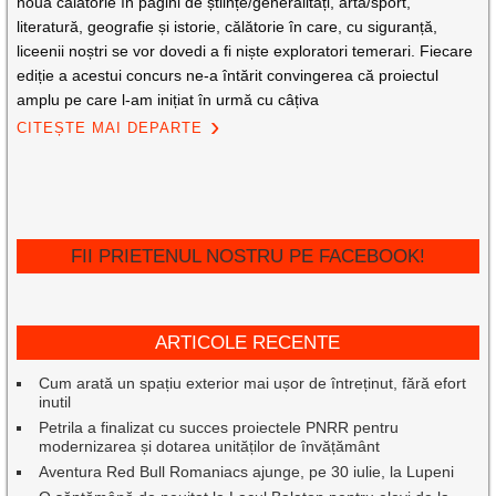
nouă călătorie în pagini de științe/generalități, artă/sport,
literatură, geografie și istorie, călătorie în care, cu siguranță,
liceenii noștri se vor dovedi a fi niște exploratori temerari. Fiecare
ediție a acestui concurs ne-a întărit convingerea că proiectul
amplu pe care l-am inițiat în urmă cu câțiva
CITEȘTE MAI DEPARTE
FII PRIETENUL NOSTRU PE FACEBOOK!
ARTICOLE RECENTE
Cum arată un spațiu exterior mai ușor de întreținut, fără efort
inutil
Petrila a finalizat cu succes proiectele PNRR pentru
modernizarea și dotarea unităților de învățământ
Aventura Red Bull Romaniacs ajunge, pe 30 iulie, la Lupeni