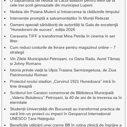
O săptămână de neuitat la Lacul Balaton pentru elevi de la
cele trei școli gimnaziale din municipiul Lupeni
Nedeia din Poiana Muierii și întoarcerea la rădăcinile timpului
Intervenție promptă a salvamontiștilor în Munții Retezat
Oameni speciali sărbătoriți de autorități la Gala de excelenţă
”Hunedoreni de succes”, ediția 2026
Caravana TIFF a transformat Mina Petrila în cinema în aer
liber.
Cum reduci costurile de livrare pentru magazinul online – 7
strategii
Vin Zilele Municipiului Petroșani, cu Oana Radu, Aurel Tămaș
și Johny Romano
Istoria prinde viață la Ulpia Traiana Sarmizegetusa, de Ziua
Patrimoniului Roman
Proiectul noului stadion „Corvinul 1921 Hunedoara” intră în
linie dreaptă
Scriitorul Ion Caraion comemorat de Biblioteca Municipală
,,Valeriu Butulescu” Petroșani, la 40 de ani de la trecerea sa în
eternitate
Studenții Universității din București au transformat practica de
vară într-un proiect cu impact în Geoparcul Internațional
UNESCO Țara Hațegului
Beneficiile utilizării unei creme BB în rutina zilnică de îngrijire a