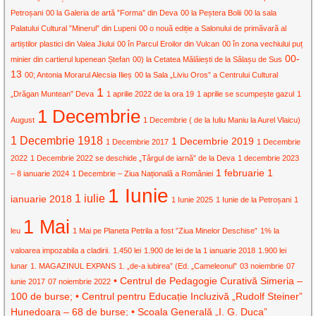
Petroșani
00 la Galeria de artă ”Forma” din Deva
00 la Peștera Bolii
00 la sala
Palatului Cultural ”Minerul” din Lupeni
00 o nouă ediție a Salonului de primăvară al
artiștilor plastici din Valea Jiului
00 în Parcul Eroilor din Vulcan
00 în zona vechiului puț
00-
minier din cartierul lupenean Ștefan
00) la Cetatea Mălăiești de la Sălașu de Sus
13
00; Antonia Morarul Alecsia Ilieș
00 la Sala „Liviu Oros” a Centrului Cultural
1
„Drăgan Muntean” Deva
1 aprilie 2022 de la ora 19
1 aprilie se scumpește gazul
1
1 Decembrie
August
1 Decembrie ( de la Iuliu Maniu la Aurel Vlaicu)
1 Decembrie 1918
1 Decembrie 2019
1 Decembrie 2017
1 Decembrie
2022
1 Decembrie 2022 se deschide „Târgul de iarnă” de la Deva
1 decembrie 2023
1 februarie
1
– 8 ianuarie 2024
1 Decembrie – Ziua Națională a României
1 Iunie
1 iulie
ianuarie 2018
1 Iunie 2025
1 Iunie de la Petroșani
1
1 Mai
leu
1 Mai pe Planeta Petrila a fost ”Ziua Minelor Deschise”
1% la
valoarea impozabila a cladirii.
1.450 lei
1.900 de lei de la 1 ianuarie 2018
1.900 lei
lunar
1. MAGAZINUL EXPANS
1. „de-a iubirea” (Ed. „Cameleonul”
03 noiembrie
07
• Centrul de Pedagogie Curativă Simeria –
iunie 2017
07 noiembrie 2022
100 de burse; • Centrul pentru Educație Incluzivă „Rudolf Steiner”
Hunedoara – 68 de burse; • Școala Generală „I. G. Duca”