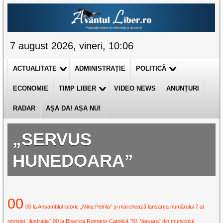
7 august 2026, vineri, 10:06
ACTUALITATE
ADMINISTRAȚIE
POLITICĂ
ECONOMIE
TIMP LIBER
VIDEO NEWS
ANUNȚURI
RADAR
AȘA DA! AȘA NU!
„SERVUS
HUNEDOARA”
00
00 la Ansamblul istoric „Mina Petrila” și marchează lansarea numărului 7 al
revistei „Ilustrația”
00 la Biserica Romano-Catolică ”Sf. Varvara” din municipiul