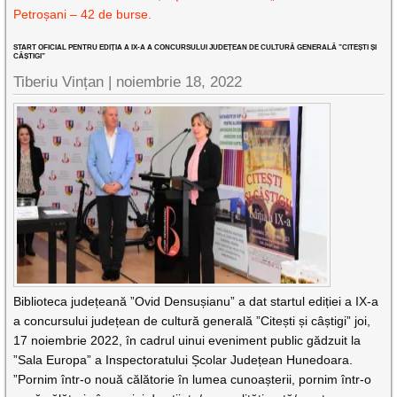
Petroșani – 42 de burse.
START OFICIAL PENTRU EDIȚIA A IX-A A CONCURSULUI JUDEȚEAN DE CULTURĂ GENERALĂ ”CITEȘTI ȘI
CÂȘTIGI”
Tiberiu Vințan |
noiembrie 18, 2022
Biblioteca județeană ”Ovid Densușianu” a dat startul ediției a IX-a
a concursului județean de cultură generală ”Citești și câștigi” joi,
17 noiembrie 2022, în cadrul uinui eveniment public gădzuit la
”Sala Europa” a Inspectoratului Școlar Județean Hunedoara.
”Pornim într-o nouă călătorie în lumea cunoașterii, pornim într-o