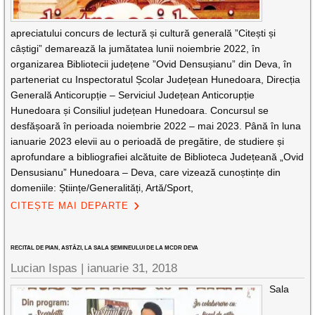
apreciatului concurs de lectură și cultură generală ”Citești și
câștigi” demarează la jumătatea lunii noiembrie 2022, în
organizarea Bibliotecii județene ”Ovid Densușianu” din Deva, în
parteneriat cu Inspectoratul Școlar Județean Hunedoara, Direcția
Generală Anticorupție – Serviciul Județean Anticorupție
Hunedoara și Consiliul județean Hunedoara. Concursul se
desfășoară în perioada noiembrie 2022 – mai 2023. Până în luna
ianuarie 2023 elevii au o perioadă de pregătire, de studiere și
aprofundare a bibliografiei alcătuite de Biblioteca Județeană „Ovid
Densusianu” Hunedoara – Deva, care vizează cunoștințe din
domeniile: Științe/Generalități, Artă/Sport,
CITEȘTE MAI DEPARTE
RECITAL DE PIAN, ASTĂZI, LA SALA ȘEMINEULUI DE LA MCDR DEVA
Lucian Ispas |
ianuarie 31, 2018
Sala