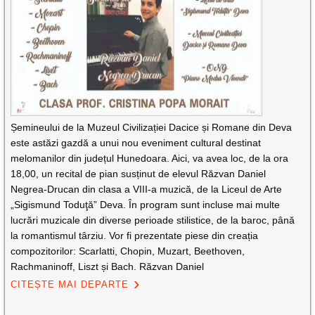
Șemineului de la Muzeul Civilizației Dacice și Romane din Deva
este astăzi gazdă a unui nou eveniment cultural destinat
melomanilor din județul Hunedoara. Aici, va avea loc, de la ora
18,00, un recital de pian susținut de elevul Răzvan Daniel
Negrea-Drucan din clasa a VIII-a muzică, de la Liceul de Arte
„Sigismund Toduţă” Deva. În program sunt incluse mai multe
lucrări muzicale din diverse perioade stilistice, de la baroc, până
la romantismul târziu. Vor fi prezentate piese din creația
compozitorilor: Scarlatti, Chopin, Muzart, Beethoven,
Rachmaninoff, Liszt și Bach. Răzvan Daniel
CITEȘTE MAI DEPARTE