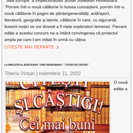
”Sala Europa” a Inspectoratului Școlar Județean Hunedoara.
”Pornim într-o nouă călătorie în lumea cunoașterii, pornim într-o
nouă călătorie în pagini de științe/generalități, artă/sport,
literatură, geografie și istorie, călătorie în care, cu siguranță,
liceenii noștri se vor dovedi a fi niște exploratori temerari. Fiecare
ediție a acestui concurs ne-a întărit convingerea că proiectul
amplu pe care l-am inițiat în urmă cu câțiva
CITEȘTE MAI DEPARTE
LA BIBLIOTECA JUDEȚEANĂ ”OVID DENSUȘIANU”, ”CITEȘTI ȘI CÂȘTIGI!”
Tiberiu Vințan |
noiembrie 11, 2022
O nouă
ediție a