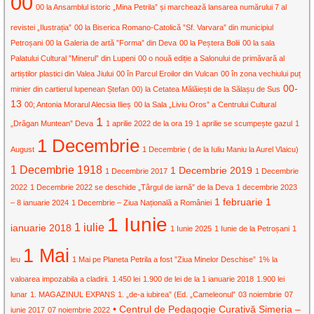
00
00 la Ansamblul istoric „Mina Petrila” și marchează lansarea numărului 7 al
revistei „Ilustrația”
00 la Biserica Romano-Catolică ”Sf. Varvara” din municipiul
Petroșani
00 la Galeria de artă ”Forma” din Deva
00 la Peștera Bolii
00 la sala
Palatului Cultural ”Minerul” din Lupeni
00 o nouă ediție a Salonului de primăvară al
artiștilor plastici din Valea Jiului
00 în Parcul Eroilor din Vulcan
00 în zona vechiului puț
00-
minier din cartierul lupenean Ștefan
00) la Cetatea Mălăiești de la Sălașu de Sus
13
00; Antonia Morarul Alecsia Ilieș
00 la Sala „Liviu Oros” a Centrului Cultural
1
„Drăgan Muntean” Deva
1 aprilie 2022 de la ora 19
1 aprilie se scumpește gazul
1
1 Decembrie
August
1 Decembrie ( de la Iuliu Maniu la Aurel Vlaicu)
1 Decembrie 1918
1 Decembrie 2019
1 Decembrie 2017
1 Decembrie
2022
1 Decembrie 2022 se deschide „Târgul de iarnă” de la Deva
1 decembrie 2023
1 februarie
1
– 8 ianuarie 2024
1 Decembrie – Ziua Națională a României
1 Iunie
1 iulie
ianuarie 2018
1 Iunie 2025
1 Iunie de la Petroșani
1
1 Mai
leu
1 Mai pe Planeta Petrila a fost ”Ziua Minelor Deschise”
1% la
valoarea impozabila a cladirii.
1.450 lei
1.900 de lei de la 1 ianuarie 2018
1.900 lei
lunar
1. MAGAZINUL EXPANS
1. „de-a iubirea” (Ed. „Cameleonul”
03 noiembrie
07
• Centrul de Pedagogie Curativă Simeria –
iunie 2017
07 noiembrie 2022