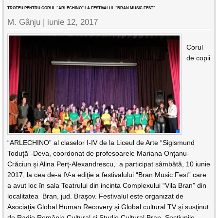
TROFEU PENTRU CORUL “ARLECHINO” LA FESTIVALUL “BRAN MUSIC FEST”
M. Gânju |
iunie 12, 2017
Corul
de copii
“ARLECHINO” al claselor I-IV de la Liceul de Arte “Sigismund
Toduţă”-Deva, coordonat de profesoarele Mariana Onţanu-
Crăciun şi Alina Perţ-Alexandrescu, a participat sâmbătă, 10 iunie
2017, la cea de-a IV-a ediţie a festivalului “Bran Music Fest” care
a avut loc în sala Teatrului din incinta Complexului “Vila Bran” din
localitatea Bran, jud. Braşov. Festivalul este organizat de
Asociaţia Global Human Recovery şi Global cultural TV şi susţinut
de Radio România Cultural şi Studio Cultural Bran. Secţiunile