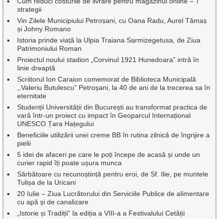
Cum reduci costurile de livrare pentru magazinul online – 7
strategii
Vin Zilele Municipiului Petroșani, cu Oana Radu, Aurel Tămaș
și Johny Romano
Istoria prinde viață la Ulpia Traiana Sarmizegetusa, de Ziua
Patrimoniului Roman
Proiectul noului stadion „Corvinul 1921 Hunedoara” intră în
linie dreaptă
Scriitorul Ion Caraion comemorat de Biblioteca Municipală
,,Valeriu Butulescu” Petroșani, la 40 de ani de la trecerea sa în
eternitate
Studenții Universității din București au transformat practica de
vară într-un proiect cu impact în Geoparcul Internațional
UNESCO Țara Hațegului
Beneficiile utilizării unei creme BB în rutina zilnică de îngrijire a
pielii
5 idei de afaceri pe care le poți începe de acasă și unde un
curier rapid îți poate ușura munca
Sărbătoare cu recunoștință pentru eroi, de Sf. Ilie, pe muntele
Tulișa de la Uricani
20 Iulie – Ziua Lucrătorului din Serviciile Publice de alimentare
cu apă și de canalizare
„Istorie și Tradiții” la ediția a VIII-a a Festivalului Cetății