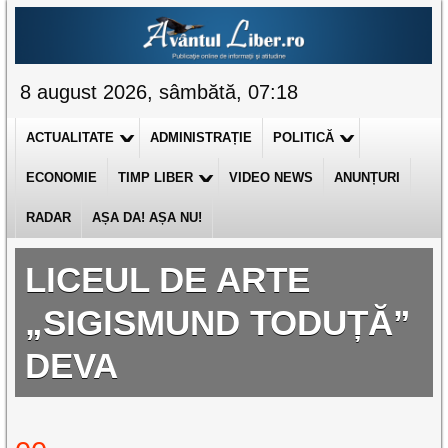
8 august 2026, sâmbătă, 07:18
ACTUALITATE
ADMINISTRAȚIE
POLITICĂ
ECONOMIE
TIMP LIBER
VIDEO NEWS
ANUNȚURI
RADAR
AȘA DA! AȘA NU!
LICEUL DE ARTE
„SIGISMUND TODUȚĂ”
DEVA