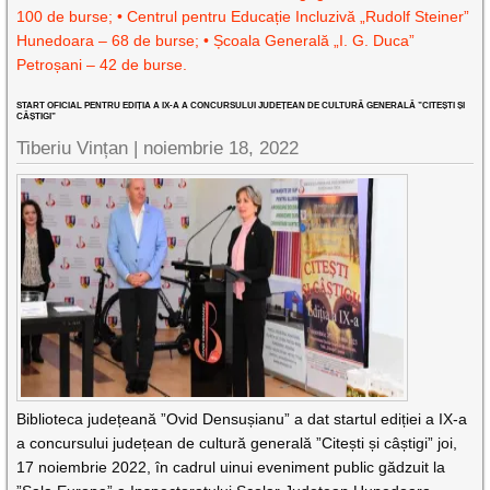
100 de burse; • Centrul pentru Educație Incluzivă „Rudolf Steiner”
Hunedoara – 68 de burse; • Școala Generală „I. G. Duca”
Petroșani – 42 de burse.
START OFICIAL PENTRU EDIȚIA A IX-A A CONCURSULUI JUDEȚEAN DE CULTURĂ GENERALĂ ”CITEȘTI ȘI
CÂȘTIGI”
Tiberiu Vințan |
noiembrie 18, 2022
Biblioteca județeană ”Ovid Densușianu” a dat startul ediției a IX-a
a concursului județean de cultură generală ”Citești și câștigi” joi,
17 noiembrie 2022, în cadrul uinui eveniment public gădzuit la