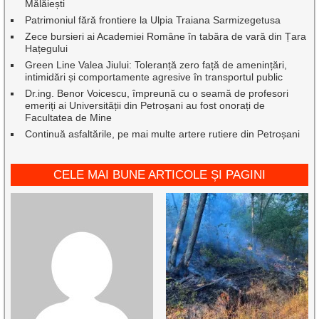
Mălăiești
Patrimoniul fără frontiere la Ulpia Traiana Sarmizegetusa
Zece bursieri ai Academiei Române în tabăra de vară din Țara
Hațegului
Green Line Valea Jiului: Toleranță zero față de amenințări,
intimidări și comportamente agresive în transportul public
Dr.ing. Benor Voicescu, împreună cu o seamă de profesori
emeriți ai Universității din Petroșani au fost onorați de
Facultatea de Mine
Continuă asfaltările, pe mai multe artere rutiere din Petroșani
CELE MAI BUNE ARTICOLE ȘI PAGINI