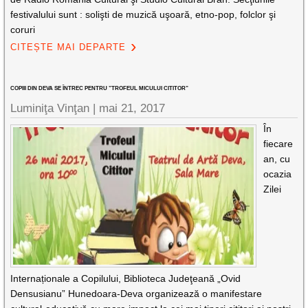
festivalului sunt : solişti de muzică uşoară, etno-pop, folclor şi
coruri
CITEȘTE MAI DEPARTE
COPIII DIN DEVA SE ÎNTREC PENTRU ”TROFEUL MICULUI CITITOR”
Luminiţa Vinţan |
mai 21, 2017
În
fiecare
an, cu
ocazia
Zilei
Internaționale a Copilului, Biblioteca Judeţeană „Ovid
Densusianu” Hunedoara-Deva organizează o manifestare