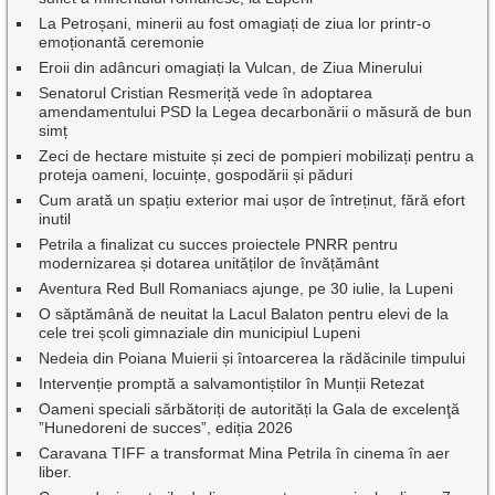
La Petroșani, minerii au fost omagiați de ziua lor printr-o
emoționantă ceremonie
Eroii din adâncuri omagiați la Vulcan, de Ziua Minerului
Senatorul Cristian Resmeriță vede în adoptarea
amendamentului PSD la Legea decarbonării o măsură de bun
simț
Zeci de hectare mistuite și zeci de pompieri mobilizați pentru a
proteja oameni, locuințe, gospodării și păduri
Cum arată un spațiu exterior mai ușor de întreținut, fără efort
inutil
Petrila a finalizat cu succes proiectele PNRR pentru
modernizarea și dotarea unităților de învățământ
Aventura Red Bull Romaniacs ajunge, pe 30 iulie, la Lupeni
O săptămână de neuitat la Lacul Balaton pentru elevi de la
cele trei școli gimnaziale din municipiul Lupeni
Nedeia din Poiana Muierii și întoarcerea la rădăcinile timpului
Intervenție promptă a salvamontiștilor în Munții Retezat
Oameni speciali sărbătoriți de autorități la Gala de excelenţă
”Hunedoreni de succes”, ediția 2026
Caravana TIFF a transformat Mina Petrila în cinema în aer
liber.