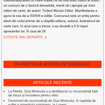
cultural-educativă cu mare impact la cei mai tineri cititori ai noștri,
un concurs de o factură deosebită, menit să-i apropie pe micii
cititori de carte, de autori: Trofeul Micului Cititor. Manifestarea a
ajuns la cea de-a XXXVII-a ediție. Concursul este un prilej pentru
elevii din ciclul primar de a răsplăti editura, autorul, ilustratorul de
carte care, în anul care a trecut, s-au dovedit a fi în topul
aprecierilor lor. În ziua de 26
CITEȘTE MAI DEPARTE
FII PRIETENUL NOSTRU PE FACEBOOK!
ARTICOLE RECENTE
La Petrila, Ziua Minerului s-a desfășurat cu recunoștință față
de trecut și încredere pentru viitor
Ceremonii de recunoștință de Ziua Minerului, în capitala de
suflet a mineritului românesc, la Lupeni