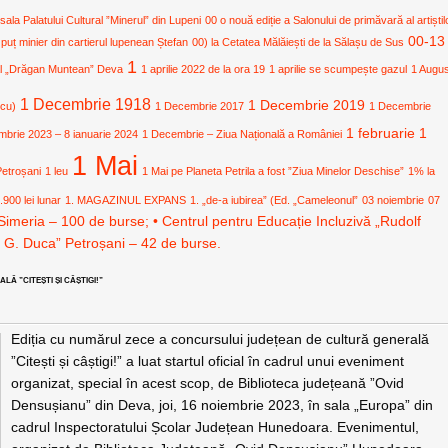
 sala Palatului Cultural ”Minerul” din Lupeni
00 o nouă ediție a Salonului de primăvară al artiștil
00-13
 puț minier din cartierul lupenean Ștefan
00) la Cetatea Mălăiești de la Sălașu de Sus
1
ural „Drăgan Muntean” Deva
1 aprilie 2022 de la ora 19
1 aprilie se scumpește gazul
1 Augu
1 Decembrie 1918
1 Decembrie 2019
icu)
1 Decembrie 2017
1 Decembrie
1 februarie
1
mbrie 2023 – 8 ianuarie 2024
1 Decembrie – Ziua Națională a României
1 Mai
Petroșani
1 leu
1 Mai pe Planeta Petrila a fost ”Ziua Minelor Deschise”
1% la
.900 lei lunar
1. MAGAZINUL EXPANS
1. „de-a iubirea” (Ed. „Cameleonul”
03 noiembrie
07
Simeria – 100 de burse; • Centrul pentru Educație Incluzivă „Rudolf
. G. Duca” Petroșani – 42 de burse.
Ă ”CITEȘTI ȘI CÂȘTIGI!”
Ediția cu numărul zece a concursului județean de cultură generală
”Citești și câștigi!” a luat startul oficial în cadrul unui eveniment
organizat, special în acest scop, de Biblioteca județeană ”Ovid
Densușianu” din Deva, joi, 16 noiembrie 2023, în sala „Europa” din
cadrul Inspectoratului Școlar Județean Hunedoara. Evenimentul,