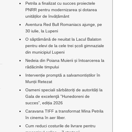
Petrila a finalizat cu succes proiectele
PNRR pentru modernizarea și dotarea
unităților de învățământ
Aventura Red Bull Romaniacs ajunge, pe
30 iulie, la Lupeni
O săptămână de neuitat la Lacul Balaton
pentru elevi de la cele trei școli gimnaziale
din municipiul Lupeni
Nedeia din Poiana Muierii și întoarcerea la
rădăcinile timpului
Intervenție promptă a salvamontiștilor în
Munții Retezat
o
Oameni speciali sărbătoriți de autorități la
Gala de excelenţă ”Hunedoreni de
succes”, ediția 2026
Caravana TIFF a transformat Mina Petrila
în cinema în aer liber.
Cum reduci costurile de livrare pentru