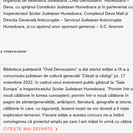
organizat de Biblioteca Județeană „Ovid Densusianu” Hunedoara –
Deva, cu sprijinul Consiliului Județean Hunedoara și în parteneriat cu
Inspectoratul Școlar Județean Hunedoara, Complexul Deva Mall și
Direcția Generală Anticorupție – Serviciul Județean Anticorupție
Hunedoara, și cu ajutorul unor sponsori generoși – S.C. Anorom
”CITEȘTI ȘI CÂȘTIGI”
Biblioteca județeană ”Ovid Densușianu” a dat startul ediției a IX-a a
concursului județean de cultură generală ”Citești și câștigi” joi, 17
noiembrie 2022, în cadrul uinui eveniment public gădzuit la ”Sala
Europa” a Inspectoratului Școlar Județean Hunedoara. ”Pornim într-
nouă călătorie în lumea cunoașterii, pornim într-o nouă călătorie în
pagini de științe/generalități, artă/sport, literatură, geografie și istorie,
călătorie în care, cu siguranță, liceenii noștri se vor dovedi a fi niște
exploratori temerari. Fiecare ediție a acestui concurs ne-a întărit
convingerea că proiectul amplu pe care l-am inițiat în urmă cu câțiva
CITEȘTE MAI DEPARTE