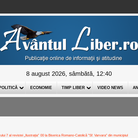
8 august 2026, sâmbătă, 12:40
POLITICĂ
ECONOMIE
TIMP LIBER
VIDEO NEWS
AN
i 7 al revistei „Ilustrația”
00 la Biserica Romano-Catolică ”Sf. Varvara” din municipiul