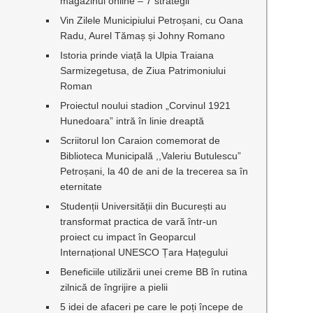
magazinul online – 7 strategii
Vin Zilele Municipiului Petroșani, cu Oana
Radu, Aurel Tămaș și Johny Romano
Istoria prinde viață la Ulpia Traiana
Sarmizegetusa, de Ziua Patrimoniului
Roman
Proiectul noului stadion „Corvinul 1921
Hunedoara” intră în linie dreaptă
Scriitorul Ion Caraion comemorat de
Biblioteca Municipală ,,Valeriu Butulescu”
Petroșani, la 40 de ani de la trecerea sa în
eternitate
Studenții Universității din București au
transformat practica de vară într-un
proiect cu impact în Geoparcul
Internațional UNESCO Țara Hațegului
Beneficiile utilizării unei creme BB în rutina
zilnică de îngrijire a pielii
5 idei de afaceri pe care le poți începe de