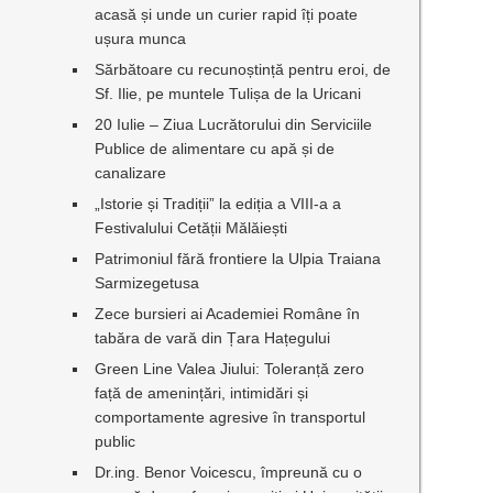
acasă și unde un curier rapid îți poate
ușura munca
Sărbătoare cu recunoștință pentru eroi, de
Sf. Ilie, pe muntele Tulișa de la Uricani
20 Iulie – Ziua Lucrătorului din Serviciile
Publice de alimentare cu apă și de
canalizare
„Istorie și Tradiții” la ediția a VIII-a a
Festivalului Cetății Mălăiești
Patrimoniul fără frontiere la Ulpia Traiana
Sarmizegetusa
Zece bursieri ai Academiei Române în
tabăra de vară din Țara Hațegului
Green Line Valea Jiului: Toleranță zero
față de amenințări, intimidări și
comportamente agresive în transportul
public
Dr.ing. Benor Voicescu, împreună cu o