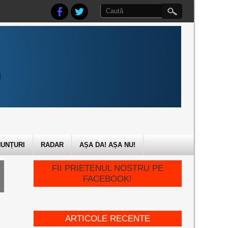
UNȚURI
RADAR
AȘA DA! AȘA NU!
FII PRIETENUL NOSTRU PE
FACEBOOK!
ARTICOLE RECENTE