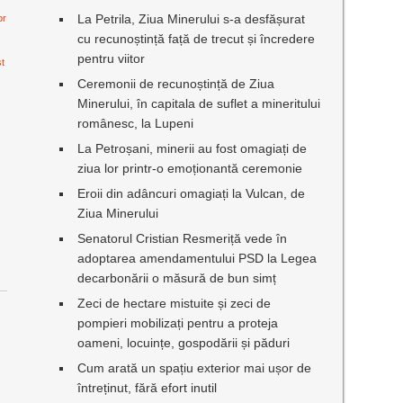
La Petrila, Ziua Minerului s-a desfășurat
or
cu recunoștință față de trecut și încredere
pentru viitor
st
Ceremonii de recunoștință de Ziua
Minerului, în capitala de suflet a mineritului
românesc, la Lupeni
La Petroșani, minerii au fost omagiați de
ziua lor printr-o emoționantă ceremonie
Eroii din adâncuri omagiați la Vulcan, de
Ziua Minerului
Senatorul Cristian Resmeriță vede în
adoptarea amendamentului PSD la Legea
decarbonării o măsură de bun simț
Zeci de hectare mistuite și zeci de
pompieri mobilizați pentru a proteja
oameni, locuințe, gospodării și păduri
Cum arată un spațiu exterior mai ușor de
întreținut, fără efort inutil