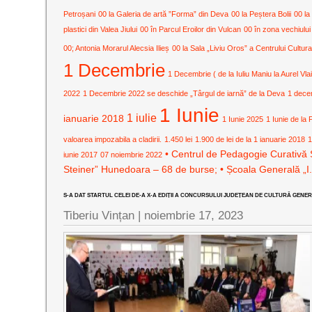
Petroșani
00 la Galeria de artă ”Forma” din Deva
00 la Peștera Bolii
00 la
plastici din Valea Jiului
00 în Parcul Eroilor din Vulcan
00 în zona vechiului
00; Antonia Morarul Alecsia Ilieș
00 la Sala „Liviu Oros” a Centrului Cult
1 Decembrie
1 Decembrie ( de la Iuliu Maniu la Aurel Vla
2022
1 Decembrie 2022 se deschide „Târgul de iarnă” de la Deva
1 dece
1 Iunie
1 iulie
ianuarie 2018
1 Iunie 2025
1 Iunie de la 
valoarea impozabila a cladirii.
1.450 lei
1.900 de lei de la 1 ianuarie 2018
1
• Centrul de Pedagogie Curativă 
iunie 2017
07 noiembrie 2022
Steiner” Hunedoara – 68 de burse; • Școala Generală „I
S-A DAT STARTUL CELEI DE-A X-A EDIȚII A CONCURSULUI JUDEȚEAN DE CULTURĂ GENERAL
Tiberiu Vințan |
noiembrie 17, 2023