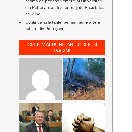
seamă de profesori emeriți ai Universității
din Petroșani au fost onorați de Facultatea
de Mine
Continuă asfaltările, pe mai multe artere
rutiere din Petroșani
CELE MAI BUNE ARTICOLE ȘI
PAGINI