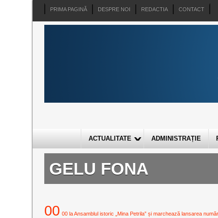
PRIMA PAGINĂ
DESPRE NOI
REDACTIA
CONTACT
ACTUALITATE
ADMINISTRAȚIE
GELU FONA
00
00 la Ansamblul istoric „Mina Petrila” și marchează lansarea numărulu