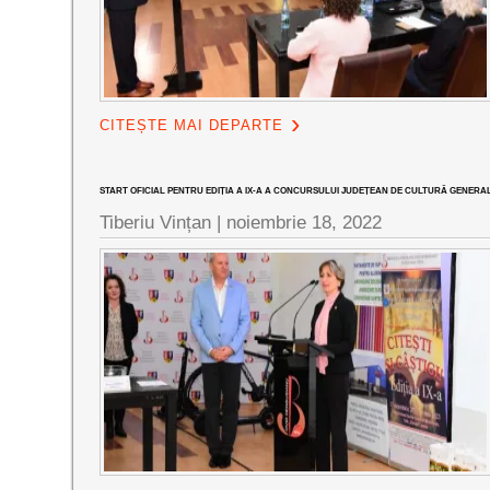
CITEȘTE MAI DEPARTE
START OFICIAL PENTRU EDIȚIA A IX-A A CONCURSULUI JUDEȚEAN DE CULTURĂ GENERALĂ 
Tiberiu Vințan |
noiembrie 18, 2022