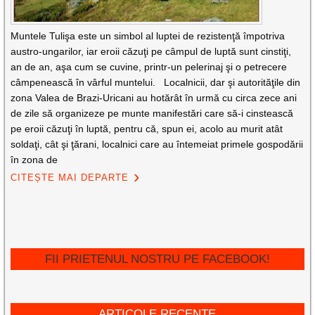
Muntele Tulişa este un simbol al luptei de rezistenţă împotriva
austro-ungarilor, iar eroii căzuţi pe câmpul de luptă sunt cinstiţi,
an de an, aşa cum se cuvine, printr-un pelerinaj şi o petrecere
câmpenească în vârful muntelui. Localnicii, dar şi autorităţile din
zona Valea de Brazi-Uricani au hotărât în urmă cu circa zece ani
de zile să organizeze pe munte manifestări care să-i cinstească
pe eroii căzuţi în luptă, pentru că, spun ei, acolo au murit atât
soldaţi, cât şi ţărani, localnici care au întemeiat primele gospodării
în zona de
CITEȘTE MAI DEPARTE
FII PRIETENUL NOSTRU PE FACEBOOK!
ARTICOLE RECENTE