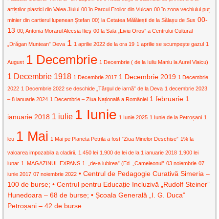
artiștilor plastici din Valea Jiului
00 în Parcul Eroilor din Vulcan
00 în zona vechiului puț
00-
minier din cartierul lupenean Ștefan
00) la Cetatea Mălăiești de la Sălașu de Sus
13
00; Antonia Morarul Alecsia Ilieș
00 la Sala „Liviu Oros” a Centrului Cultural
1
„Drăgan Muntean” Deva
1 aprilie 2022 de la ora 19
1 aprilie se scumpește gazul
1
1 Decembrie
August
1 Decembrie ( de la Iuliu Maniu la Aurel Vlaicu)
1 Decembrie 1918
1 Decembrie 2019
1 Decembrie 2017
1 Decembrie
2022
1 Decembrie 2022 se deschide „Târgul de iarnă” de la Deva
1 decembrie 2023
1 februarie
1
– 8 ianuarie 2024
1 Decembrie – Ziua Națională a României
1 Iunie
1 iulie
ianuarie 2018
1 Iunie 2025
1 Iunie de la Petroșani
1
1 Mai
leu
1 Mai pe Planeta Petrila a fost ”Ziua Minelor Deschise”
1% la
valoarea impozabila a cladirii.
1.450 lei
1.900 de lei de la 1 ianuarie 2018
1.900 lei
lunar
1. MAGAZINUL EXPANS
1. „de-a iubirea” (Ed. „Cameleonul”
03 noiembrie
07
• Centrul de Pedagogie Curativă Simeria –
iunie 2017
07 noiembrie 2022
100 de burse; • Centrul pentru Educație Incluzivă „Rudolf Steiner”
Hunedoara – 68 de burse; • Școala Generală „I. G. Duca”
Petroșani – 42 de burse.