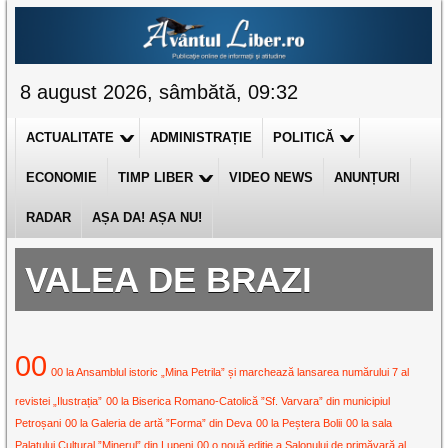
8 august 2026, sâmbătă, 09:32
ACTUALITATE
ADMINISTRAȚIE
POLITICĂ
ECONOMIE
TIMP LIBER
VIDEO NEWS
ANUNȚURI
RADAR
AȘA DA! AȘA NU!
VALEA DE BRAZI
00
00 la Ansamblul istoric „Mina Petrila” și marchează lansarea numărului 7 al
revistei „Ilustrația”
00 la Biserica Romano-Catolică ”Sf. Varvara” din municipiul
Petroșani
00 la Galeria de artă ”Forma” din Deva
00 la Peștera Bolii
00 la sala
Palatului Cultural ”Minerul” din Lupeni
00 o nouă ediție a Salonului de primăvară al