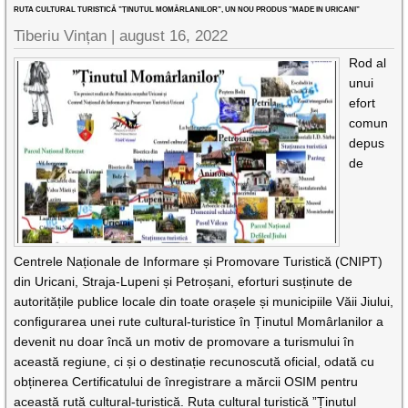
RUTA CULTURAL TURISTICĂ ”ȚINUTUL MOMÂRLANILOR”, UN NOU PRODUS ”MADE IN URICANI”
Tiberiu Vințan |
august 16, 2022
Rod al
unui
efort
comun
depus
de
Centrele Naționale de Informare și Promovare Turistică (CNIPT)
din Uricani, Straja-Lupeni și Petroșani, eforturi susținute de
autoritățile publice locale din toate orașele și municipiile Văii Jiului,
configurarea unei rute cultural-turistice în Ținutul Momârlanilor a
devenit nu doar încă un motiv de promovare a turismului în
această regiune, ci și o destinație recunoscută oficial, odată cu
obținerea Certificatului de înregistrare a mărcii OSIM pentru
această rută cultural-turistică. Ruta cultural turistică ”Ținutul