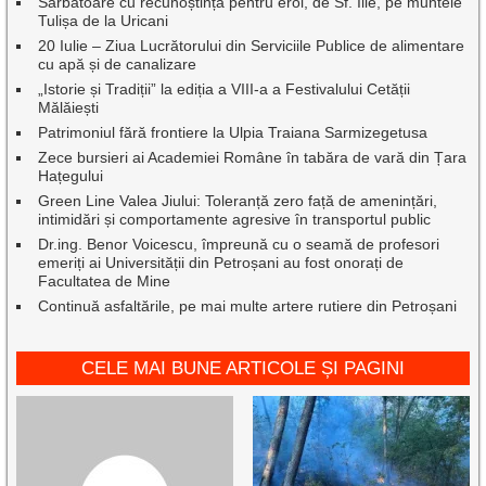
Sărbătoare cu recunoștință pentru eroi, de Sf. Ilie, pe muntele
Tulișa de la Uricani
20 Iulie – Ziua Lucrătorului din Serviciile Publice de alimentare
cu apă și de canalizare
„Istorie și Tradiții” la ediția a VIII-a a Festivalului Cetății
Mălăiești
Patrimoniul fără frontiere la Ulpia Traiana Sarmizegetusa
Zece bursieri ai Academiei Române în tabăra de vară din Țara
Hațegului
Green Line Valea Jiului: Toleranță zero față de amenințări,
intimidări și comportamente agresive în transportul public
Dr.ing. Benor Voicescu, împreună cu o seamă de profesori
emeriți ai Universității din Petroșani au fost onorați de
Facultatea de Mine
Continuă asfaltările, pe mai multe artere rutiere din Petroșani
CELE MAI BUNE ARTICOLE ȘI PAGINI