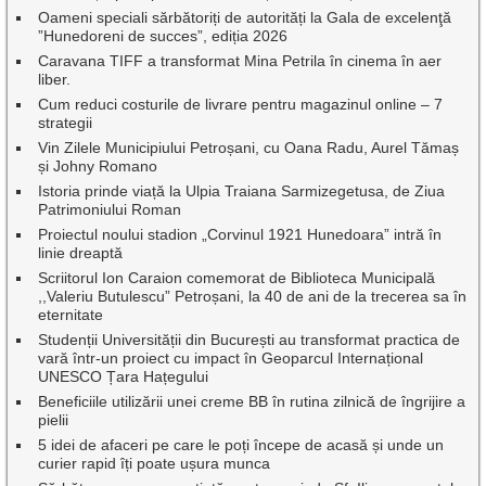
Oameni speciali sărbătoriți de autorități la Gala de excelenţă
”Hunedoreni de succes”, ediția 2026
Caravana TIFF a transformat Mina Petrila în cinema în aer
liber.
Cum reduci costurile de livrare pentru magazinul online – 7
strategii
Vin Zilele Municipiului Petroșani, cu Oana Radu, Aurel Tămaș
și Johny Romano
Istoria prinde viață la Ulpia Traiana Sarmizegetusa, de Ziua
Patrimoniului Roman
Proiectul noului stadion „Corvinul 1921 Hunedoara” intră în
linie dreaptă
Scriitorul Ion Caraion comemorat de Biblioteca Municipală
,,Valeriu Butulescu” Petroșani, la 40 de ani de la trecerea sa în
eternitate
Studenții Universității din București au transformat practica de
vară într-un proiect cu impact în Geoparcul Internațional
UNESCO Țara Hațegului
Beneficiile utilizării unei creme BB în rutina zilnică de îngrijire a
pielii
5 idei de afaceri pe care le poți începe de acasă și unde un
curier rapid îți poate ușura munca