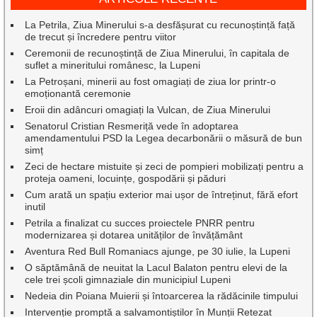
La Petrila, Ziua Minerului s-a desfășurat cu recunoștință față
de trecut și încredere pentru viitor
Ceremonii de recunoștință de Ziua Minerului, în capitala de
suflet a mineritului românesc, la Lupeni
La Petroșani, minerii au fost omagiați de ziua lor printr-o
emoționantă ceremonie
Eroii din adâncuri omagiați la Vulcan, de Ziua Minerului
Senatorul Cristian Resmeriță vede în adoptarea
amendamentului PSD la Legea decarbonării o măsură de bun
simț
Zeci de hectare mistuite și zeci de pompieri mobilizați pentru a
proteja oameni, locuințe, gospodării și păduri
Cum arată un spațiu exterior mai ușor de întreținut, fără efort
inutil
Petrila a finalizat cu succes proiectele PNRR pentru
modernizarea și dotarea unităților de învățământ
Aventura Red Bull Romaniacs ajunge, pe 30 iulie, la Lupeni
O săptămână de neuitat la Lacul Balaton pentru elevi de la
cele trei școli gimnaziale din municipiul Lupeni
Nedeia din Poiana Muierii și întoarcerea la rădăcinile timpului
Intervenție promptă a salvamontiștilor în Munții Retezat