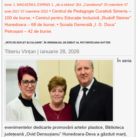
lunar
1. MAGAZINUL EXPANS
1. „de-a iubirea” (Ed. „Cameleonul”
03 noiembrie
07
• Centrul de Pedagogie Curativă Simeria –
iunie 2017
07 noiembrie 2022
100 de burse; • Centrul pentru Educație Incluzivă „Rudolf Steiner”
Hunedoara – 68 de burse; • Școala Generală „I. G. Duca”
Petroșani – 42 de burse.
„PETE DE SUFLET ȘI CULOARE”, ÎN VERNISAJUL DE DEBUT AL PICTORIȚEI ANA HUTTER
Tiberiu Vințan |
ianuarie 28, 2026
În seria
evenimentelor dedicarte promovării artelor plastice, Biblioteca
județeană „Ovid Densușianu” Hunedoara-Deva a găzduit marți,