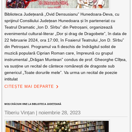
Biblioteca Județeană „Ovid Densusianu” Hunedoara-Deva, cu
sprijinul Consiliului Județean Hunedoara și în parteneriat cu
Teatrul Dramatic „Ion D. Sîrbu” din Petroșani, organizează
evenimentul cultural-literar „Dor și drag de Dragobete”, în data de
22 februarie 2024, ora 17:00, în Foaierul Teatrului „Ion D. Sîrbu”
din Petroșani. Programul va fi deschis de îndrăgitul solist de
muzică populară Ciprian Roman care, împreună cu grupul
instrumental „Drăgan Muntean” condus de prof. Gheorghe Cîlțea,
va susține un recital de cântece românești de dragoste sub
genericul „Toate dorurile mele”. Va urma un recital de poezie
intitulat
CITEȘTE MAI DEPARTE
MOȘ CRĂCIUN VINE LA BIBLIOTECA JUDEȚEANĂ
Tiberiu Vințan |
noiembrie 28, 2023