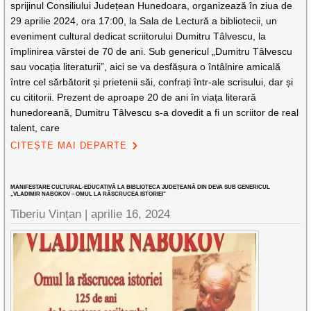
sprijinul Consiliului Județean Hunedoara, organizează în ziua de
29 aprilie 2024, ora 17:00, la Sala de Lectură a bibliotecii, un
eveniment cultural dedicat scriitorului Dumitru Tâlvescu, la
împlinirea vârstei de 70 de ani. Sub genericul „Dumitru Tâlvescu
sau vocația literaturii”, aici se va desfășura o întâlnire amicală
între cel sărbătorit și prietenii săi, confrați într-ale scrisului, dar și
cu cititorii. Prezent de aproape 20 de ani în viața literară
hunedoreană, Dumitru Tâlvescu s-a dovedit a fi un scriitor de real
talent, care
CITEȘTE MAI DEPARTE
MANIFESTARE CULTURAL-EDUCATIVĂ LA BIBLIOTECA JUDEȚEANĂ DIN DEVA SUB GENERICUL
„VLADIMIR NABOKOV – OMUL LA RĂSCRUCEA ISTORIEI”
Tiberiu Vințan |
aprilie 16, 2024