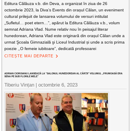
Editura Călăuza v.b. din Deva, a organizat în ziua de 26
octombrie 2023, la Diva’s Events din orașul Călan, un eveniment
cultural prilejuit de lansarea volumului de versuri intitulat
„Sufletul… poet etern…”, apărut la Editura Călăuza v.b., volum
semnat Adriana Vlad. Nume relativ nou în peisajul literar
hunedorean, Adriana Vlad este originară din orașul Călan unde a
urmat Şcoala Gimnazială şi Liceul Industrial și unde a scris prima
poezie ,,O femeie iubitoare”, dedicată profesoarei
CITEȘTE MAI DEPARTE
ADRIAN CIOROIANU LANSEAZĂ LA ”SALONUL HUNEDOREAN AL CĂRȚII” VOLUMUL „FRUMOASĂ ERA
SENA PE SUB FLORILE MELE”
Tiberiu Vințan |
octombrie 6, 2023