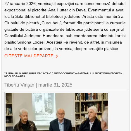
27 ianuarie 2026, vernisajul expoziției care consemnează debutul
expozițional al pictoriței Ana Hutter din Deva. Evenimentul a avut
loc la Sala Biblionet al Bibliotecii județene. Artista este membră a
Clubului de pictură „Curcubeu”, format din participanții la cursurile
gratuite de pictură organizate de biblioteca județeană cu sprijinul
Consiliului Județean Hunedoara, sub coordonarea talentatul artist
plastic Simona Locsei. Acesteia i-a revenit, de altfel, și misiunea
de a le vorbi celor prezenți la vernisaj despre creațiile plastice
CITEȘTE MAI DEPARTE
”JURNALUL OLIMPIC PARIS 2024” ÎNTR-O CARTE-DOCUMENT A GAZETARULUI SPORTIV HUNEDOREAN
NICOLAE GAVREA
Tiberiu Vințan |
martie 31, 2025