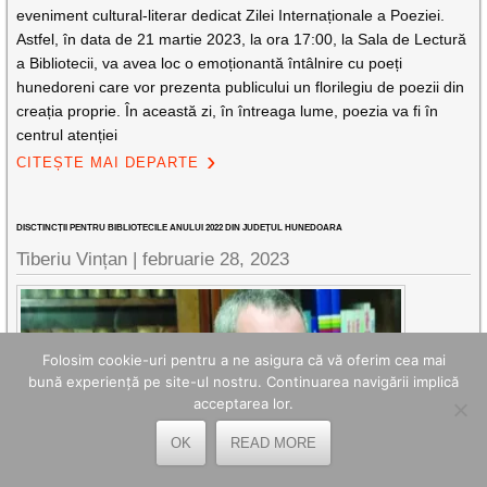
eveniment cultural-literar dedicat Zilei Internaționale a Poeziei.
Astfel, în data de 21 martie 2023, la ora 17:00, la Sala de Lectură
a Bibliotecii, va avea loc o emoționantă întâlnire cu poeți
hunedoreni care vor prezenta publicului un florilegiu de poezii din
creația proprie. În această zi, în întreaga lume, poezia va fi în
centrul atenției
CITEȘTE MAI DEPARTE
DISCTINCȚII PENTRU BIBLIOTECILE ANULUI 2022 DIN JUDEȚUL HUNEDOARA
Tiberiu Vințan |
februarie 28, 2023
Folosim cookie-uri pentru a ne asigura că vă oferim cea mai
bună experiență pe site-ul nostru. Continuarea navigării implică
acceptarea lor.
OK
READ MORE