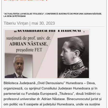
”ACTUALITATEA LUI NICOLAE TITULESCU”, CONFERINȚĂ SUSȚINUTĂ DE PROF.UNIV. ADRIAN NĂSTASE,
LA DEVA ȘI PETROȘANI
Tiberiu Vințan |
mai 30, 2023
Biblioteca Județeană „Ovid Densusianu” Hunedoara – Deva,
organizează, cu sprijinul Consiliului Județean Hunedoara și în
parteneriat cu Fundația Europeană „Titulescu”, două întâlniri cu
profesorul universitar dr. Adrian Năstase. Binecunoscutul jurist și
om politic va fi oaspete al județului Hunedoara, unde va susține