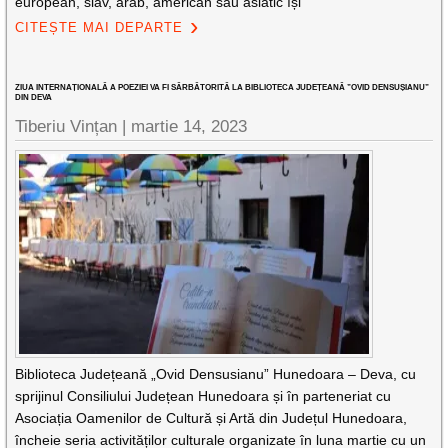
european, slav, arab, american sau asiatic își
CITEȘTE MAI DEPARTE
ZIUA INTERNAȚIONALĂ A POEZIEI VA FI SĂRBĂTORITĂ LA BIBLIOTECA JUDEȚEANĂ ”OVID DENSUȘIANU”
DIN DEVA
Tiberiu Vințan |
martie 14, 2023
Biblioteca Județeană „Ovid Densusianu” Hunedoara – Deva, cu
sprijinul Consiliului Județean Hunedoara și în parteneriat cu
Asociația Oamenilor de Cultură și Artă din Județul Hunedoara,
încheie seria activităților culturale organizate în luna martie cu un