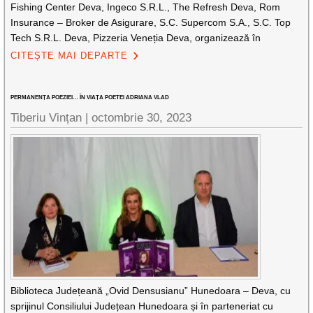
Fishing Center Deva, Ingeco S.R.L., The Refresh Deva, Rom
Insurance – Broker de Asigurare, S.C. Supercom S.A., S.C. Top
Tech S.R.L. Deva, Pizzeria Veneția Deva, organizează în
CITEȘTE MAI DEPARTE
PERMANENȚA POEZIEI… ÎN VIAȚA POETEI ADRIANA VLAD
Tiberiu Vințan |
octombrie 30, 2023
Biblioteca Județeană „Ovid Densusianu” Hunedoara – Deva, cu
sprijinul Consiliului Județean Hunedoara și în parteneriat cu