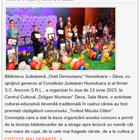
Biblioteca Județeană „Ovid Densusianu” Hunedoara – Deva, cu
sprijinul generos al Consiliului Județean Hunedoara și al firmei
S.C. Anorom S.R.L., a organizat în ziua de 13 iunie 2023, la
Centrul Cultural „Drăgan Muntean” Deva, Sala Mare, o activitate
cultural-educativă devenită tradițională în cadrul căreia au fost
premiați câștigătorii concursului „Trofeul Micului Cititor”.
Concepția care a stat la baza organizării acestui concurs a pornit
de la dorința bibliotecarilor de a atrage spre lectură un număr cât
mai mare de copii, de la cele mai fragede vârste, de a le cultiva și
CITEȘTE MAI DEPARTE