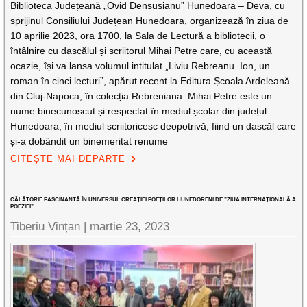
Biblioteca Județeană „Ovid Densusianu” Hunedoara – Deva, cu
sprijinul Consiliului Județean Hunedoara, organizează în ziua de
10 aprilie 2023, ora 1700, la Sala de Lectură a bibliotecii, o
întâlnire cu dascălul și scriitorul Mihai Petre care, cu această
ocazie, își va lansa volumul intitulat „Liviu Rebreanu. Ion, un
roman în cinci lecturi”, apărut recent la Editura Școala Ardeleană
din Cluj-Napoca, în colecția Rebreniana. Mihai Petre este un
nume binecunoscut și respectat în mediul școlar din județul
Hunedoara, în mediul scriitoricesc deopotrivă, fiind un dascăl care
și-a dobândit un binemeritat renume
CITEȘTE MAI DEPARTE
CĂLĂTORIE FASCINANTĂ ÎN UNIVERSUL CREAȚIEI POEȚILOR HUNEDORENI DE ”ZIUA INTERNAȚIONALĂ A
POEZIEI”
Tiberiu Vințan |
martie 23, 2023