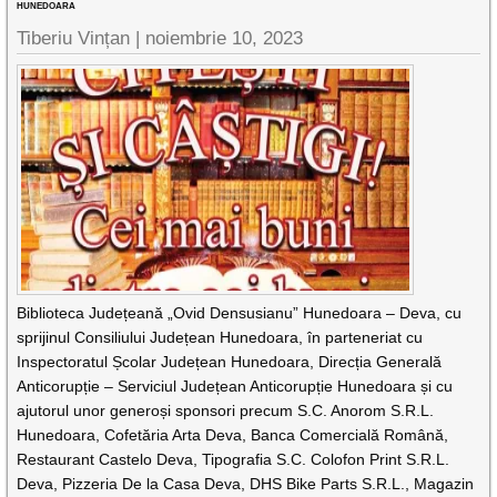
HUNEDOARA
Tiberiu Vințan |
noiembrie 10, 2023
Biblioteca Județeană „Ovid Densusianu” Hunedoara – Deva, cu
sprijinul Consiliului Județean Hunedoara, în parteneriat cu
Inspectoratul Școlar Județean Hunedoara, Direcția Generală
Anticorupție – Serviciul Județean Anticorupție Hunedoara și cu
ajutorul unor generoși sponsori precum S.C. Anorom S.R.L.
Hunedoara, Cofetăria Arta Deva, Banca Comercială Română,
Restaurant Castelo Deva, Tipografia S.C. Colofon Print S.R.L.
Deva, Pizzeria De la Casa Deva, DHS Bike Parts S.R.L., Magazin