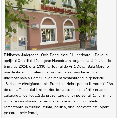
Biblioteca Județeană „Ovid Densusianu” Hunedoara – Deva, cu
sprijinul Consiliului Județean Hunedoara, organizează în ziua de
5 martie 2024, ora 1330, la Teatrul de Artă Deva, Sala Mare, o
manifestare cultural-educativă menită să marcheze Ziua
Internațională a Femeii, eveniment desfășurat sub genericul
„Scriitoare câștigătoare ale Premiului Nobel pentru literatură”. ”An
de an, la începutul lunii martie, tematica manifestărilor noastre
culturale a fost legată de prezentarea unor personalități feminine
române sau străine, femei ilustre care au avut contribuții
remarcabile în cultură, știință, politică, artă, societate etc. Aportul
pe care unele femei,