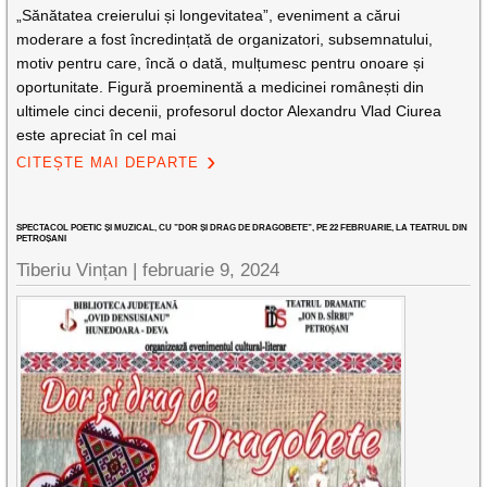
„Sănătatea creierului și longevitatea”, eveniment a cărui
moderare a fost încredințată de organizatori, subsemnatului,
motiv pentru care, încă o dată, mulțumesc pentru onoare și
oportunitate. Figură proeminentă a medicinei românești din
ultimele cinci decenii, profesorul doctor Alexandru Vlad Ciurea
este apreciat în cel mai
CITEȘTE MAI DEPARTE
SPECTACOL POETIC ȘI MUZICAL, CU ”DOR ȘI DRAG DE DRAGOBETE”, PE 22 FEBRUARIE, LA TEATRUL DIN
PETROȘANI
Tiberiu Vințan |
februarie 9, 2024