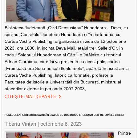
Biblioteca Județeană „Ovid Densusianu” Hunedoara – Deva, cu
sprijinul Consiliului Județean Hunedoara și în parteneriat cu
Curtea Veche Publishing, organizează în ziua de 12 octombrie
2023, ora 1800, în incinta Deva Mall, etajul trei, Salle d’Or, în
cadrul Salonului Hunedorean al Cărții, o întâlnire cu istoricul
Adrian Cioroianu, care își va prezenta cu acest prilej cartea
„Frumoasă era Sena pe sub florile mele”, apărută în acest an la
Curtea Veche Publishing. Istoric ca formație, profesor la
Facultatea de Istorie a Universității din București, ministru al
afacerilor externe în perioada 2007-2008,
CITEȘTE MAI DEPARTE
HUNEDORENI IUBITORI DE CARTE ÎN DIALOG CU DOCTORUL ARGEȘANU DESPRE TAINELE BIBLIEI
Tiberiu Vințan |
octombrie 6, 2023
Printre