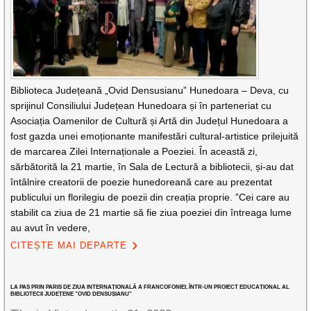
Biblioteca Județeană „Ovid Densusianu” Hunedoara – Deva, cu
sprijinul Consiliului Județean Hunedoara și în parteneriat cu
Asociația Oamenilor de Cultură și Artă din Județul Hunedoara a
fost gazda unei emoționante manifestări cultural-artistice prilejuită
de marcarea Zilei Internaționale a Poeziei. În această zi,
sărbătorită la 21 martie, în Sala de Lectură a bibliotecii, și-au dat
întâlnire creatorii de poezie hunedoreană care au prezentat
publicului un florilegiu de poezii din creația proprie. ”Cei care au
stabilit ca ziua de 21 martie să fie ziua poeziei din întreaga lume
au avut în vedere,
CITEȘTE MAI DEPARTE
LA PAS PRIN PARIS DE ZIUA INTERNAȚIONALĂ A FRANCOFONIEI, ÎNTR-UN PROIECT EDUCAȚIONAL AL
BIBLIOTECII JUDEȚENE ”OVID DENSUȘIANU”