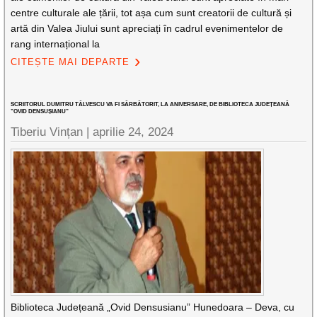
centre culturale ale țării, tot așa cum sunt creatorii de cultură și
artă din Valea Jiului sunt apreciați în cadrul evenimentelor de
rang internațional la
CITEȘTE MAI DEPARTE
SCRIITORUL DUMITRU TÂLVESCU VA FI SĂRBĂTORIT, LA ANIVERSARE, DE BIBLIOTECA JUDEȚEANĂ
”OVID DENSUȘIANU”
Tiberiu Vințan |
aprilie 24, 2024
Biblioteca Județeană „Ovid Densusianu” Hunedoara – Deva, cu