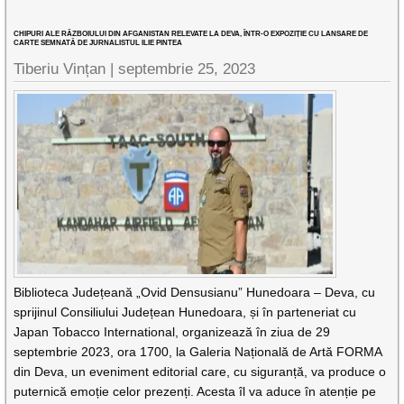
CHIPURI ALE RĂZBOIULUI DIN AFGANISTAN RELEVATE LA DEVA, ÎNTR-O EXPOZIȚIE CU LANSARE DE
CARTE SEMNATĂ DE JURNALISTUL ILIE PINTEA
Tiberiu Vințan |
septembrie 25, 2023
Biblioteca Județeană „Ovid Densusianu” Hunedoara – Deva, cu
sprijinul Consiliului Județean Hunedoara, și în parteneriat cu
Japan Tobacco International, organizează în ziua de 29
septembrie 2023, ora 1700, la Galeria Națională de Artă FORMA
din Deva, un eveniment editorial care, cu siguranță, va produce o
puternică emoție celor prezenți. Acesta îl va aduce în atenție pe