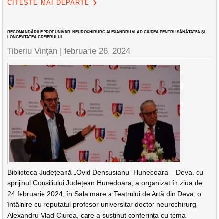
CITEȘTE MAI DEPARTE
RECOMANDĂRILE PROF.UNIV.DR. NEUROCHIRURG ALEXANDRU VLAD CIUREA PENTRU SĂNĂTATEA ȘI
LONGEVITATEA CREIERULUI
Tiberiu Vințan |
februarie 26, 2024
Biblioteca Județeană „Ovid Densusianu” Hunedoara – Deva, cu
sprijinul Consiliului Județean Hunedoara, a organizat în ziua de
24 februarie 2024, în Sala mare a Teatrului de Artă din Deva, o
întâlnire cu reputatul profesor universitar doctor neurochirurg,
Alexandru Vlad Ciurea, care a susținut conferința cu tema