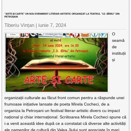
”ARTE ȘI CARTE” UN NOU EVENIMENT LITERAR-ARTISTIC ORGANIZAT LA TEATRUL ”I.D. SÎRBU” DIN
PETROȘANI
Tiberiu Vințan |
iunie 7, 2024
O
seamă
de
instituții
și
organizații culturale au făcut front comun pentru a răspunde unei
frumoase inițiative lansate de poeta Mirela Cocheci, de a
organiza la Petroșani un festival literar-artistic divers cu impact
național și chiar internațional. Scriitoarea Mirela Cocheci spune că
i-a venit această idee după ce a constatat că diverse alte activități
ale oamenilor de cultură din Valea Jiului sunt apreciate în mari