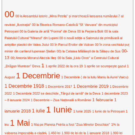
00
00 la Ansamblul istoric „Mina Petrila” și marchează lansarea numărului 7 al
revistei „Ilustrația”
00 la Biserica Romano-Catolică ”Sf. Varvara” din municipiul
Petroșani
00 la Galeria de artă ”Forma” din Deva
00 la Peștera Bolii
00 la sala
Palatului Cultural ”Minerul” din Lupeni
00 o nouă ediție a Salonului de primăvară al
artiștilor plastici din Valea Jiului
00 în Parcul Eroilor din Vulcan
00 în zona vechiului puț
00-
minier din cartierul lupenean Ștefan
00) la Cetatea Mălăiești de la Sălașu de Sus
13
00; Antonia Morarul Alecsia Ilieș
00 la Sala „Liviu Oros” a Centrului Cultural
1
„Drăgan Muntean” Deva
1 aprilie 2022 de la ora 19
1 aprilie se scumpește gazul
1
1 Decembrie
August
1 Decembrie ( de la Iuliu Maniu la Aurel Vlaicu)
1 Decembrie 1918
1 Decembrie 2019
1 Decembrie 2017
1 Decembrie
2022
1 Decembrie 2022 se deschide „Târgul de iarnă” de la Deva
1 decembrie 2023
1 februarie
1
– 8 ianuarie 2024
1 Decembrie – Ziua Națională a României
1 Iunie
1 iulie
ianuarie 2018
1 Iunie 2025
1 Iunie de la Petroșani
1
1 Mai
leu
1 Mai pe Planeta Petrila a fost ”Ziua Minelor Deschise”
1% la
valoarea impozabila a cladirii.
1.450 lei
1.900 de lei de la 1 ianuarie 2018
1.900 lei