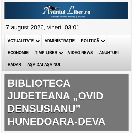
7 august 2026, vineri, 03:01
ACTUALITATE
ADMINISTRAȚIE
POLITICĂ
ECONOMIE
TIMP LIBER
VIDEO NEWS
ANUNȚURI
RADAR
AȘA DA! AȘA NU!
BIBLIOTECA
JUDETEANA „OVID
DENSUSIANU”
HUNEDOARA-DEVA