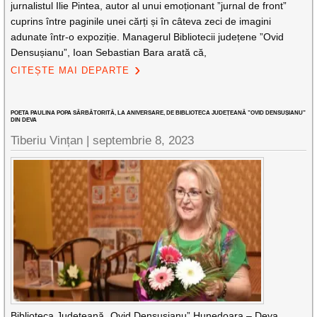
jurnalistul Ilie Pintea, autor al unui emoționant ”jurnal de front”
cuprins între paginile unei cărți și în câteva zeci de imagini
adunate într-o expoziție. Managerul Bibliotecii județene ”Ovid
Densușianu”, Ioan Sebastian Bara arată că,
CITEȘTE MAI DEPARTE
POETA PAULINA POPA SĂRBĂTORITĂ, LA ANIVERSARE, DE BIBLIOTECA JUDEȚEANĂ ”OVID DENSUȘIANU”
DIN DEVA
Tiberiu Vințan |
septembrie 8, 2023
Biblioteca Județeană „Ovid Densusianu” Hunedoara – Deva