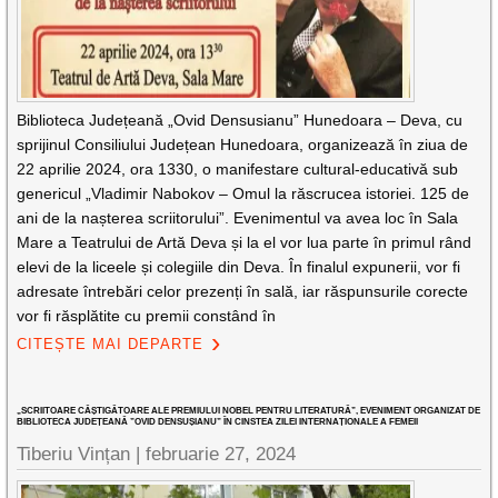
Biblioteca Județeană „Ovid Densusianu” Hunedoara – Deva, cu
sprijinul Consiliului Județean Hunedoara, organizează în ziua de
22 aprilie 2024, ora 1330, o manifestare cultural-educativă sub
genericul „Vladimir Nabokov – Omul la răscrucea istoriei. 125 de
ani de la nașterea scriitorului”. Evenimentul va avea loc în Sala
Mare a Teatrului de Artă Deva și la el vor lua parte în primul rând
elevi de la liceele și colegiile din Deva. În finalul expunerii, vor fi
adresate întrebări celor prezenți în sală, iar răspunsurile corecte
vor fi răsplătite cu premii constând în
CITEȘTE MAI DEPARTE
„SCRIITOARE CÂȘTIGĂTOARE ALE PREMIULUI NOBEL PENTRU LITERATURĂ”, EVENIMENT ORGANIZAT DE
BIBLIOTECA JUDEȚEANĂ ”OVID DENSUȘIANU” ÎN CINSTEA ZILEI INTERNAȚIONALE A FEMEII
Tiberiu Vințan |
februarie 27, 2024