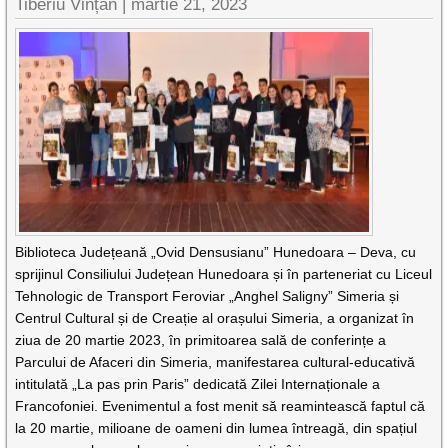
Tiberiu Vințan |
martie 21, 2023
Biblioteca Județeană „Ovid Densusianu” Hunedoara – Deva, cu
sprijinul Consiliului Județean Hunedoara și în parteneriat cu Liceul
Tehnologic de Transport Feroviar „Anghel Saligny” Simeria și
Centrul Cultural și de Creație al orașului Simeria, a organizat în
ziua de 20 martie 2023, în primitoarea sală de conferințe a
Parcului de Afaceri din Simeria, manifestarea cultural-educativă
intitulată „La pas prin Paris” dedicată Zilei Internaționale a
Francofoniei. Evenimentul a fost menit să reamintească faptul că
la 20 martie, milioane de oameni din lumea întreagă, din spațiul