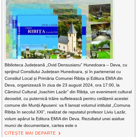
Biblioteca Județeană „Ovid Densusianu” Hunedoara – Deva, cu
sprijinul Consiliului Județean Hunedoara, și în parteneriat cu
Consiliul Local și Primăria Comunei Ribița și Editura EMIA din
Deva, organizează în ziua de 23 august 2024, ora 17:00, la
Căminul Cultural „Ioachim Lazăr” din Ribița, un eveniment cultural
deosebit, cu puternică trăire sufletească pentru cetățenii acestei
comune din Munții Apuseni: va fi lansat volumul intitulat „Comuna
Ribița în secolul XXI”, realizat de reputatul profesor Liviu Lazăr,
volum apărut la Editura EMIA din Deva. Rezultatul unei asidue
munci de documentare, cartea este o
CITEȘTE MAI DEPARTE