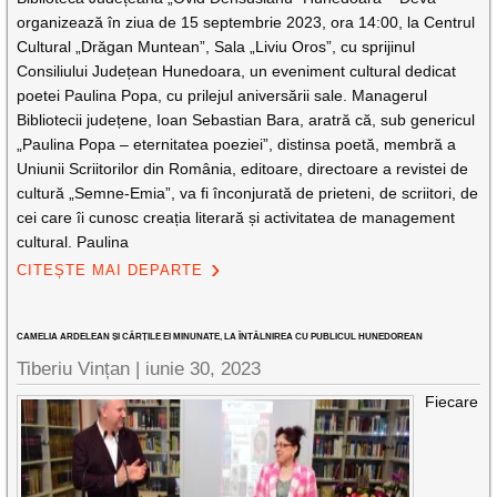
organizează în ziua de 15 septembrie 2023, ora 14:00, la Centrul
Cultural „Drăgan Muntean”, Sala „Liviu Oros”, cu sprijinul
Consiliului Județean Hunedoara, un eveniment cultural dedicat
poetei Paulina Popa, cu prilejul aniversării sale. Managerul
Bibliotecii județene, Ioan Sebastian Bara, aratră că, sub genericul
„Paulina Popa – eternitatea poeziei”, distinsa poetă, membră a
Uniunii Scriitorilor din România, editoare, directoare a revistei de
cultură „Semne-Emia”, va fi înconjurată de prieteni, de scriitori, de
cei care îi cunosc creația literară și activitatea de management
cultural. Paulina
CITEȘTE MAI DEPARTE
CAMELIA ARDELEAN ȘI CĂRȚILE EI MINUNATE, LA ÎNTÂLNIREA CU PUBLICUL HUNEDOREAN
Tiberiu Vințan |
iunie 30, 2023
Fiecare