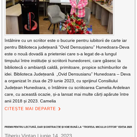
întâlnire cu un scriitor este o bucurie pentru iubitorii de carte iar
pentru Biblioteca județeană ”Ovid Densușianu” Hunedoara-Deva
este o nouă dovadă a prieteniei care s-a legat de-a lungul
timpului între instituție și scriitorii hunedoreni, care găsesc la
bibliotecă o ambianță caldă, primitoare, propice schimburilor de
idei. Biblioteca Județeană „Ovid Densusianu” Hunedoara – Deva
a organizat în ziua de 29 iunie 2023, cu sprijinul Consiliului
Județean Hunedoara, o întâlnire cu scriitoarea Camelia Ardelean
care, cu această ocazie, și-a lansat mai multe cărți apărute între
anii 2018 și 2023. Camelia
CITEȘTE MAI DEPARTE
PREMII PENTRU LECTURĂ, DAR ȘI DISTRACȚIE ȘI VOIE BUNĂ LA ”TROFEUL MICULUI CITITOR” EDIȚIA 2023
Tiberiu Vințan |
iunie 14, 2023