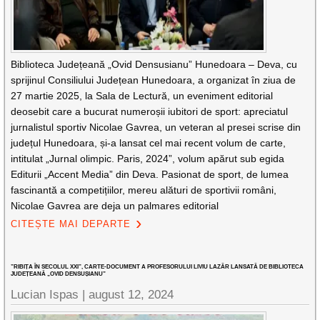
Biblioteca Județeană „Ovid Densusianu” Hunedoara – Deva, cu
sprijinul Consiliului Județean Hunedoara, a organizat în ziua de
27 martie 2025, la Sala de Lectură, un eveniment editorial
deosebit care a bucurat numeroșii iubitori de sport: apreciatul
jurnalistul sportiv Nicolae Gavrea, un veteran al presei scrise din
județul Hunedoara, și-a lansat cel mai recent volum de carte,
intitulat „Jurnal olimpic. Paris, 2024”, volum apărut sub egida
Editurii „Accent Media” din Deva. Pasionat de sport, de lumea
fascinantă a competițiilor, mereu alături de sportivii români,
Nicolae Gavrea are deja un palmares editorial
CITEȘTE MAI DEPARTE
”RIBIȚA ÎN SECOLUL XXI”, CARTE-DOCUMENT A PROFESORULUI LIVIU LAZĂR LANSATĂ DE BIBLIOTECA
JUDEȚEANĂ „OVID DENSUȘIANU”
Lucian Ispas |
august 12, 2024