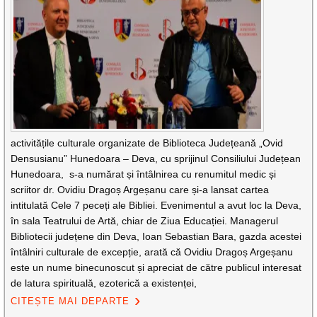
activitățile culturale organizate de Biblioteca Județeană „Ovid
Densusianu” Hunedoara – Deva, cu sprijinul Consiliului Județean
Hunedoara, s-a numărat și întâlnirea cu renumitul medic și
scriitor dr. Ovidiu Dragoș Argeșanu care și-a lansat cartea
intitulată Cele 7 peceți ale Bibliei. Evenimentul a avut loc la Deva,
în sala Teatrului de Artă, chiar de Ziua Educației. Managerul
Bibliotecii județene din Deva, Ioan Sebastian Bara, gazda acestei
întâlniri culturale de excepție, arată că Ovidiu Dragoș Argeșanu
este un nume binecunoscut și apreciat de către publicul interesat
de latura spirituală, ezoterică a existenței,
CITEȘTE MAI DEPARTE