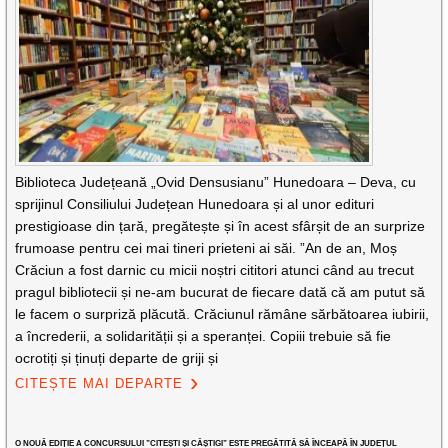
Biblioteca Județeană „Ovid Densusianu” Hunedoara – Deva, cu
sprijinul Consiliului Județean Hunedoara și al unor edituri
prestigioase din țară, pregătește și în acest sfârșit de an surprize
frumoase pentru cei mai tineri prieteni ai săi. ”An de an, Moș
Crăciun a fost darnic cu micii noștri cititori atunci când au trecut
pragul bibliotecii și ne-am bucurat de fiecare dată că am putut să
le facem o surpriză plăcută. Crăciunul rămâne sărbătoarea iubirii,
a încrederii, a solidarității și a speranței. Copiii trebuie să fie
ocrotiți și ținuți departe de griji și
CITEȘTE MAI DEPARTE
O NOUĂ EDIȚIE A CONCURSULUI ”CITEȘTI ȘI CÂȘTIGI” ESTE PREGĂTITĂ SĂ ÎNCEAPĂ ÎN JUDEȚUL