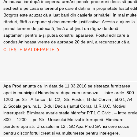
Aninoasa, iar după începerea urmării penale procurorii decis să pun
sechestru pe casa și terenul pe care îl deține în proprietate fostul edil
Botgros este acuzat că a luat bani din casieria primăriei, în mai multe
rânduri, fără a depune şi documentele justificative. Acesta a ajuns la
primul termen de judecată, însă a obținut un răgaz de două
săptămâni pentru a-și putea construi apărarea. Fostul edil care a
condus Aninoasa vreme de aproape 20 de ani, a recunoscut că a
CITEȘTE MAI DEPARTE
Apa Prod anunta ca in data de 11.03.2016 se sisteaza furnizarea
apei in municipiul Hunedoara dupa cum urmeaza: – intre orele 800 
1200 pe Str . A.Iancu , bl. C2, Str. Postei, B-dul Corvin , bl.G1, A4-
2, Scoala gen. nr.1, B-dul Dacia (lantul Cora), I.I.R.U.C. Motivul
intreruperii: Eliminare avarie statie hidrofor P.T.1 C.Civic . – intre ore
800 – 1200 pe Str . Urcusului Motivul intreruperii: Eliminare
pierdere apa str. Urcusului nr.12 . SC Apa Prod SA isi cere scuze
pentru disconfortul creat si va multumeste pentru intelegere.