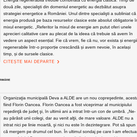
Energia regenerabilă trebuie combinată cu energia clasică. Timp de
două zile, specialişti din domeniul energetic au dezbătut asupra
strategiei energetice a României. Unul dintre specialişti a subliniat că
energia produsă pe baza resurselor clasice este absolut obligatorie î
mixul energetic. „Referitor la mixul de energie am putut oferi unele
aprecieri calitative care au plecat de la ideea că trebuie să avem în
vedere un aspect esențial. Fie că vrem, fie că nu, vor exista și energi
regenerabile într-o proporție crescândă și avem nevoie, în același
timp, și de sursele clasice.
CITEȘTE MAI DEPARTE
PRIMĂRIE
Organizaţia municipală Deva a ALDE are un nou copreşedinte, acest
fiind Florin Oancea. Florin Oancea a fost viceprimar al municipiului
reşedinţă de judeţ şi, în ultimii ani a intrat într-un con de umbră. „Ne-
au părăsit unii colegi, dar au venit alţii, de mare valoare. ALDE nu a
intrat nici pe linie moartă, şi nici nu este în dezintegrare. Pot să spun
că mergem pe drumul cel bun. În ultimul sondaj pe care l-am efectua