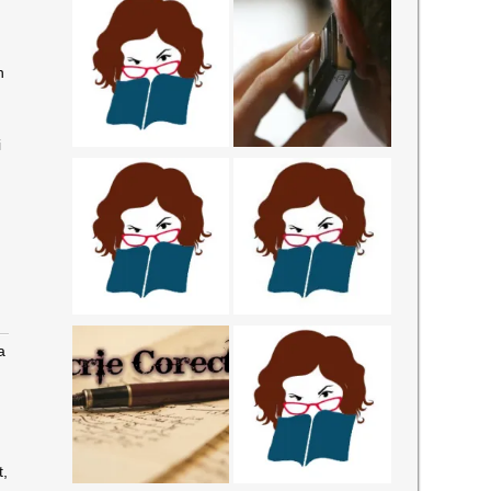
n
i
a
t,