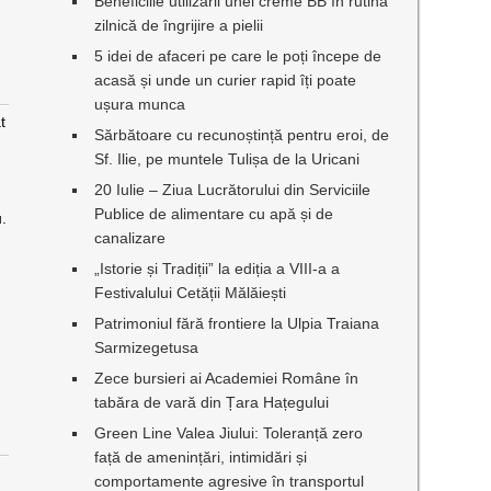
Beneficiile utilizării unei creme BB în rutina
zilnică de îngrijire a pielii
5 idei de afaceri pe care le poți începe de
acasă și unde un curier rapid îți poate
ușura munca
t
Sărbătoare cu recunoștință pentru eroi, de
Sf. Ilie, pe muntele Tulișa de la Uricani
20 Iulie – Ziua Lucrătorului din Serviciile
Publice de alimentare cu apă și de
u.
canalizare
„Istorie și Tradiții” la ediția a VIII-a a
Festivalului Cetății Mălăiești
Patrimoniul fără frontiere la Ulpia Traiana
Sarmizegetusa
Zece bursieri ai Academiei Române în
tabăra de vară din Țara Hațegului
Green Line Valea Jiului: Toleranță zero
față de amenințări, intimidări și
comportamente agresive în transportul