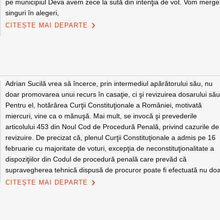
pe municipiul Deva avem zece la sută din intenţia de vot. Vom merge
singuri în alegeri,
CITEȘTE MAI DEPARTE
Adrian Sucilă vrea să încerce, prin intermediul apărătorului său, nu
doar promovarea unui recurs în casaţie, ci şi revizuirea dosarului său
Pentru el, hotărârea Curţii Constituţionale a României, motivată
miercuri, vine ca o mănuşă. Mai mult, se invocă şi prevederile
articolului 453 din Noul Cod de Procedură Penală, privind cazurile de
revizuire. De precizat că, plenul Curţii Constituţionale a admis pe 16
februarie cu majoritate de voturi, excepţia de neconstituţionalitate a
dispoziţiilor din Codul de procedură penală care prevăd că
supravegherea tehnică dispusă de procuror poate fi efectuată nu do
CITEȘTE MAI DEPARTE