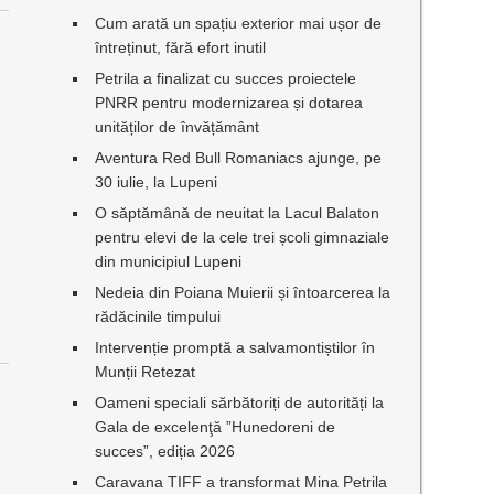
Cum arată un spațiu exterior mai ușor de
întreținut, fără efort inutil
Petrila a finalizat cu succes proiectele
PNRR pentru modernizarea și dotarea
unităților de învățământ
Aventura Red Bull Romaniacs ajunge, pe
30 iulie, la Lupeni
O săptămână de neuitat la Lacul Balaton
pentru elevi de la cele trei școli gimnaziale
din municipiul Lupeni
Nedeia din Poiana Muierii și întoarcerea la
rădăcinile timpului
Intervenție promptă a salvamontiștilor în
Munții Retezat
Oameni speciali sărbătoriți de autorități la
Gala de excelenţă ”Hunedoreni de
succes”, ediția 2026
Caravana TIFF a transformat Mina Petrila