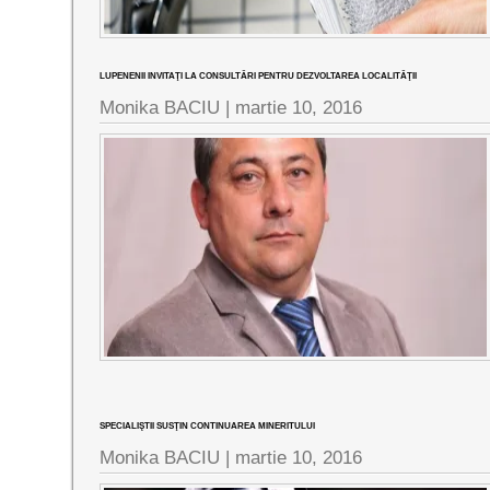
LUPENENII INVITAŢI LA CONSULTĂRI PENTRU DEZVOLTAREA LOCALITĂŢII
Monika BACIU |
martie 10, 2016
SPECIALIŞTII SUSŢIN CONTINUAREA MINERITULUI
Monika BACIU |
martie 10, 2016