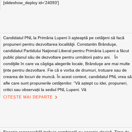
[slideshow_deploy id=’24093′]
Candidatul PNL la Primăria Lupeni îi aşteaptă pe cetăţeni să facă
propuneri pentru dezvoltarea localităţii. Constantin Brânduşe,
candidatul Partidului Naţional Liberal pentru Primăria Lupeni a făcut
public planul său de dezvoltare pentru următorii patru ani. În
condiţiile în care va câştiga alegerile locale, Brânduşe are mai multe
ţinte pentru dezvoltare. Fie că e vorba de drumuri, trotuare sau de
crearea de locuri de muncă. În acest context, candidatul PNL vrea să
afle care sunt propunerile cetăţenilor. “Vă aștept cu idei, propuneri,
critici sau observații la sediul PNL Lupeni. Vă
CITEȘTE MAI DEPARTE