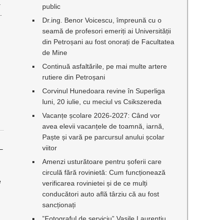
ă
public
.
Dr.ing. Benor Voicescu, împreună cu o
seamă de profesori emeriți ai Universității
din Petroșani au fost onorați de Facultatea
de Mine
Continuă asfaltările, pe mai multe artere
rutiere din Petroșani
Corvinul Hunedoara revine în Superliga
luni, 20 iulie, cu meciul vs Csikszereda
Vacanțe școlare 2026-2027: Când vor
avea elevii vacanțele de toamnă, iarnă,
Paște și vară pe parcursul anului școlar
viitor
–
Amenzi usturătoare pentru șoferii care
circulă fără rovinietă: Cum funcționează
le
verificarea rovinietei și de ce mulți
conducători auto află târziu că au fost
sancționați
”Fotograful de serviciu” Vasile Laurențiu