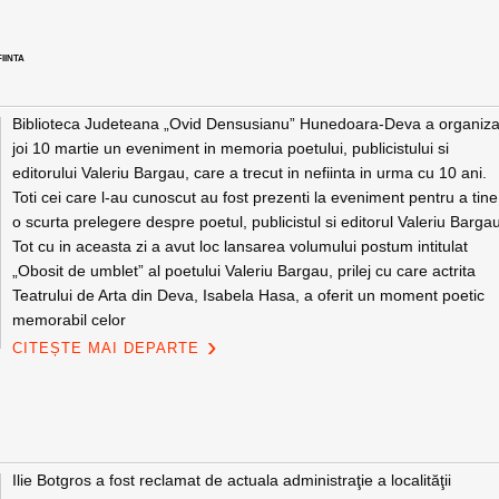
IINTA
Biblioteca Judeteana „Ovid Densusianu” Hunedoara-Deva a organiza
joi 10 martie un eveniment in memoria poetului, publicistului si
editorului Valeriu Bargau, care a trecut in nefiinta in urma cu 10 ani.
Toti cei care l-au cunoscut au fost prezenti la eveniment pentru a tine
o scurta prelegere despre poetul, publicistul si editorul Valeriu Barga
Tot cu in aceasta zi a avut loc lansarea volumului postum intitulat
„Obosit de umblet” al poetului Valeriu Bargau, prilej cu care actrita
Teatrului de Arta din Deva, Isabela Hasa, a oferit un moment poetic
memorabil celor
CITEȘTE MAI DEPARTE
Ilie Botgros a fost reclamat de actuala administraţie a localităţii