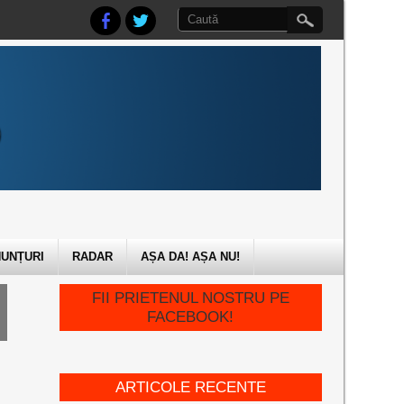
UNȚURI
RADAR
AȘA DA! AȘA NU!
FII PRIETENUL NOSTRU PE
FACEBOOK!
ARTICOLE RECENTE