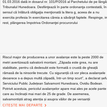
01.03.2016 dată in dosarul nr. 101/P/2016 al Parchetului de pe lângă
Tribunalul Hunedoara. Desfiinţează în parte ordonanţa contestată, în
sensul că înlătură obligaţia menţionată la litera g, aceea de a nu
exercita profesia în exercitarea căreia a săvârşit faptele. Respinge, i
rest, plângerea împotriva Ordonanţei procurorului
Riscul major de producerea a unor avalanșe este la peste 2000 de
metri avertizează salvatorii montani. „Zăpada este grea, nu are
stabilitate, pentru că dedesubt este formată o crustă de gheață
rămasă de la ninsorile trecute. Cu siguranță că vor pleca avalanșele
deoarece s-a depus multă zăpadă, într-un timp scurt”, a declarat șef
Serviciului Public Județean Salvamont Hunedoara, Ovidiu Bodean.
Potrivit acestuia, pericolul avalanșelor apare mai ales pe acele pante
care au înclinații mai mari de 25 de grade. De asemenea,
salvamontiștii atrag atenția și asupra văilor de pe versanții
CITEȘTE MAI DEPARTE