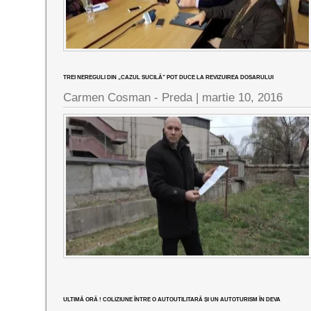
TREI NEREGULI DIN „CAZUL SUCILĂ” POT DUCE LA REVIZUIREA DOSARULUI
Carmen Cosman - Preda |
martie 10, 2016
ULTIMĂ ORĂ ! COLIZIUNE ÎNTRE O AUTOUTILITARĂ ȘI UN AUTOTURISM ÎN DEVA