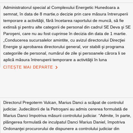
Administratorul special al Complexului Energetic Hunedoara a
semnat, în data de 8 martie,o decizie prin care măsura întreruperii
temporare a activităţii, fără încetarea raportului de muncă, să fie
extinsă şi pentru alte categorii de personal din cadrul SE Deva şi SE
Paroşeni, care nu au fost cuprinse în decizia din data de 1 martie.
„Conducerea sucursalelor amintite, cu avizul directorului Direcţiei
Energie şi aprobarea directorului general, vor stabili şi programa
categoriile de personal, numărul de zile şi persoanele cărora li se
aplică măsura întreruperii temporare a activităţii în luna
CITEȘTE MAI DEPARTE
Directorul Pregoterm Vulcan, Marius Danci a scăpat de controlul
judiciar. Judecătorii de la Petroşani au admis cererea formulată de
Marius Danci împotriva măsurii controlului judiciar. “Admite, în parte,
plângerea formulată de inculpatul Danci Marius Daniel, împotriva
Ordonanţei procurorului de dispunere a controlului judiciar din