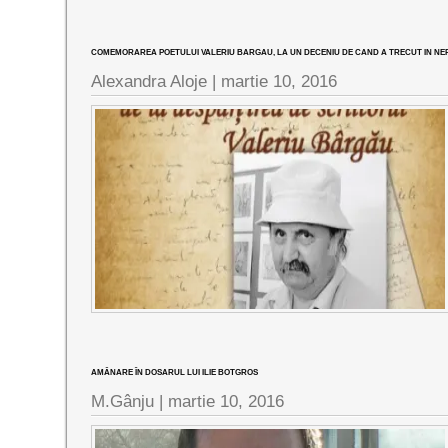
COMEMORAREA POETULUI VALERIU BARGAU, LA UN DECENIU DE CAND A TRECUT IN NEF
Alexandra Aloje |
martie 10, 2016
AMÂNARE ÎN DOSARUL LUI ILIE BOTGROS
M.Gânju |
martie 10, 2016