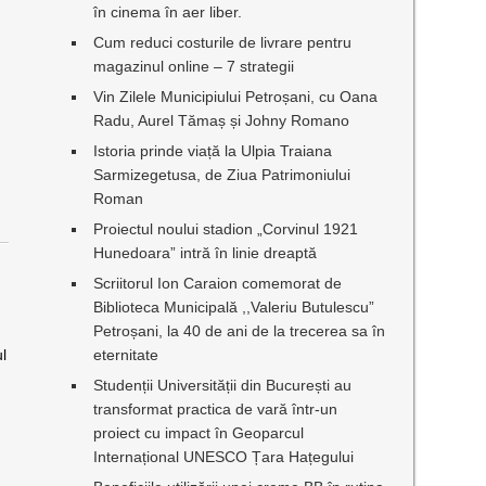
în cinema în aer liber.
Cum reduci costurile de livrare pentru
magazinul online – 7 strategii
n
Vin Zilele Municipiului Petroșani, cu Oana
Radu, Aurel Tămaș și Johny Romano
Istoria prinde viață la Ulpia Traiana
Sarmizegetusa, de Ziua Patrimoniului
Roman
Proiectul noului stadion „Corvinul 1921
Hunedoara” intră în linie dreaptă
Scriitorul Ion Caraion comemorat de
Biblioteca Municipală ,,Valeriu Butulescu”
Petroșani, la 40 de ani de la trecerea sa în
ul
eternitate
Studenții Universității din București au
transformat practica de vară într-un
proiect cu impact în Geoparcul
Internațional UNESCO Țara Hațegului