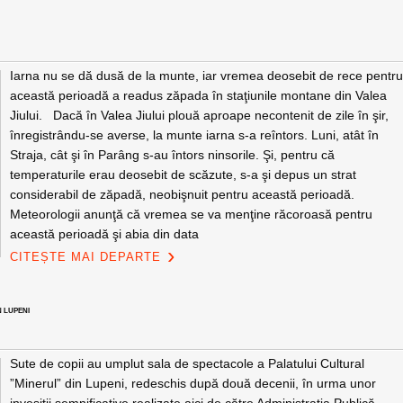
Iarna nu se dă dusă de la munte, iar vremea deosebit de rece pentr
această perioadă a readus zăpada în staţiunile montane din Valea
Jiului. Dacă în Valea Jiului plouă aproape necontenit de zile în şir,
înregistrându-se averse, la munte iarna s-a reîntors. Luni, atât în
Straja, cât şi în Parâng s-au întors ninsorile. Şi, pentru că
temperaturile erau deosebit de scăzute, s-a şi depus un strat
considerabil de zăpadă, neobişnuit pentru această perioadă.
Meteorologii anunţă că vremea se va menţine răcoroasă pentru
această perioadă şi abia din data
CITEȘTE MAI DEPARTE
N LUPENI
Sute de copii au umplut sala de spectacole a Palatului Cultural
”Minerul” din Lupeni, redeschis după două decenii, în urma unor