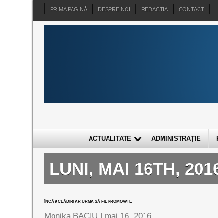
PRIMA PAGINĂ
DESPRE NOI
REDACTIA
CONTACT
ACTUALITATE
ADMINISTRAȚIE
LUNI, MAI 16TH, 201
ÎNCĂ 9 CLĂDIRI AR URMA SĂ FIE PROMOVATE
Monika BACIU |
mai 16, 2016