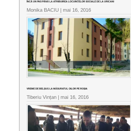
ÎNCĂ UN PAS PÂNĂ LA ATRIBUIREA LOCUINȚELOR SOCIALE DE LA URICANI
Monika BACIU |
mai 16, 2016
VREME DE BELȘUG LA MĂSURATUL OILOR PE ROȘIA
Tiberiu Vințan |
mai 16, 2016