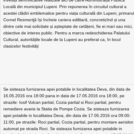
invesiții semnificative realizate aici de către Administrația Publică
Locală din municipiul Lupeni. Prin repunerea în circuitul cultural a
acestei clădiri emblematice pentru viața culturală din Lupeni, primaru
Cornel Resmeriţă își încheie cariera edilitară, concretizînd și una
dintre cele mai solicitate și așteptate de cetățeni, fie ei mari sau mici,
obiective de interes public. Pentru a marca redeschiderea Palatului
Cultural, autoritățile locale de la Lupeni au preferat ca, în locul
clasicelor festivități
Se sisteaza furnizarea apei potabile in localitatea Deva, din data de
16.05.2016 ora 18:00 pana in data de 17.05.2016 ora 18:00, pe
strazile: Iosif Vulcan partial, Cozia partial si Roci partial, pentru
remediere avarie la Statia de Pompe Cozia. Se sisteaza furnizarea
apei potabile in localitatea Deva, din data de 17.05.2016 ora 09:00-
11:00, pe strazile: Roci partial, Cozia partial, pentru montare aerisitor
automat pe strada Roci. Se sisteaza furnizarea apei potabile in