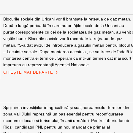
Blocurile sociale din Uricani vor fi branșate la rețeaua de gaz metan.
După o lungă perioadă în care autoritățile locale de la Uricani au
purtat corespondențe cu cei de la societatea de gaz metan, au venit 
veștile bune. Blocurile sociale vor fi racordate la rețeaua de gaz
metan. “S-a dat avizul de introducere a gazului metan pentru blocul 
– Locuințe sociale. Dupa montarea acestuia , se va trece de îndată l
montarea centralei termice . Speram că într-un termen cât mai scurt 
impreuna cu reprezentanții Agenției Naționale
CITEȘTE MAI DEPARTE
Sprijinirea investițiilor în agricultură și susținerea micilor fermieri din
zona Văii Jiului reprezintă un pas esențial pentru reconfigurarea
economiei locale și turismului, în anii următori. Pentru Tiberiu Iacob
Ridzi, candidatul PNL pentru un nou mandat de primar al