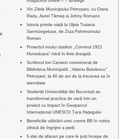
magazinul online – 7 strategii
Vin Zilele Municipiului Petroșani, cu Oana
Radu, Aurel Tămaș și Johny Romano
Istoria prinde viață la Ulpia Traiana
Sarmizegetusa, de Ziua Patrimoniului
și
Roman
Proiectul noului stadion „Corvinul 1921
6
Hunedoara” intră în linie dreaptă
a
,
Scriitorul Ion Caraion comemorat de
Biblioteca Municipală ,,Valeriu Butulescu”
Petroșani, la 40 de ani de la trecerea sa în
eternitate
Studenții Universității din București au
transformat practica de vară într-un
proiect cu impact în Geoparcul
Internațional UNESCO Țara Hațegului
Beneficiile utilizării unei creme BB în rutina
zilnică de îngrijire a pielii
5 idei de afaceri pe care le poți începe de