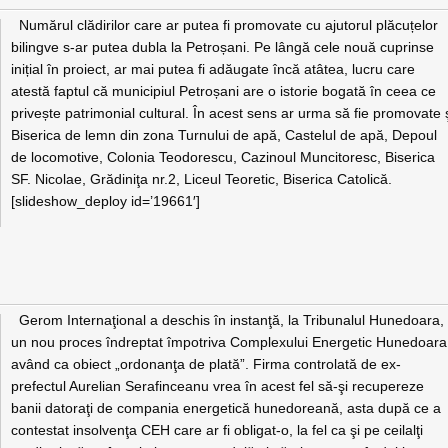
Numărul clădirilor care ar putea fi promovate cu ajutorul plăcuțelor
bilingve s-ar putea dubla la Petroșani. Pe lângă cele nouă cuprinse
inițial în proiect, ar mai putea fi adăugate încă atâtea, lucru care
atestă faptul că municipiul Petroșani are o istorie bogată în ceea ce
privește patrimonial cultural. În acest sens ar urma să fie promovate 
Biserica de lemn din zona Turnului de apă, Castelul de apă, Depoul
de locomotive, Colonia Teodorescu, Cazinoul Muncitoresc, Biserica
SF. Nicolae, Grădiniţa nr.2, Liceul Teoretic, Biserica Catolică.
[slideshow_deploy id=’19661′]
Gerom Internaţional a deschis în instanţă, la Tribunalul Hunedoara,
un nou proces îndreptat împotriva Complexului Energetic Hunedoara
având ca obiect „ordonanţa de plată”. Firma controlată de ex-
prefectul Aurelian Serafinceanu vrea în acest fel să-şi recupereze
banii datoraţi de compania energetică hunedoreană, asta după ce a
contestat insolvenţa CEH care ar fi obligat-o, la fel ca şi pe ceilalţi