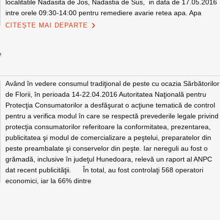
localitatile Nadasita de Jos, Nadastia de Sus, in data de 17.05.2016
intre orele 09:30-14:00 pentru remediere avarie retea apa. Apa
CITEȘTE MAI DEPARTE
!
Având în vedere consumul tradiţional de peste cu ocazia Sărbătorilor
de Florii, în perioada 14-22.04.2016 Autoritatea Naţională pentru
Protecţia Consumatorilor a desfăşurat o acţiune tematică de control
pentru a verifica modul în care se respectă prevederile legale privind
protecţia consumatorilor referitoare la conformitatea, prezentarea,
publicitatea şi modul de comercializare a peştelui, preparatelor din
peste preambalate şi conservelor din peşte. Iar nereguli au fost o
grămadă, inclusive în judeţul Hunedoara, relevă un raport al ANPC
dat recent publicităţii. În total, au fost controlaţi 568 operatori
economici, iar la 66% dintre