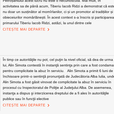
Petroșaniului acest lucru nu este o necunoscută. Mai mult, în
activitatea sa de până acum, Tiberiu Iacob Ridzi a demonstrat că est
nu doar un susținător al momîrlanilor, ci și un promotor al tradițiilor și
obieceiurilor momârlănești. În acest context s-a înscris și participare
primarului Tiberiu Iacob Ridzi, astăzi, la unul dintre cele
CITEȘTE MAI DEPARTE
În timp ce autorităţile nu pot, cel puţin la nivel oficial, să dea de urma
lui, Alin Simota contestă în instanţă sentinţa prin care a fost condama
pentru complicitate la abuz în serviciu. Alin Simota a primit 6 luni de
închisoare printr-o sentinţă pronunţată de Judecătoria Alba Iulia, und
Alin Simota a fost găsit vinovat de complicitate la abuz în serviciu în
procesul cu Inspectoratul de Poliţie al Judeţului Alba. De asemenea,
instanţa a dispus şi interzicerea dreptului de a fi ales în autorităţile
publice sau în funcţii elective
CITEȘTE MAI DEPARTE