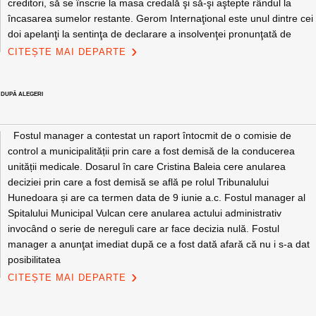
creditori, să se înscrie la masa credală şi să-şi aştepte rândul la
încasarea sumelor restante. Gerom Internaţional este unul dintre cei
doi apelanţi la sentinţa de declarare a insolvenţei pronunţată de
CITEȘTE MAI DEPARTE
T DUPĂ ALEGERI
Fostul manager a contestat un raport întocmit de o comisie de
control a municipalității prin care a fost demisă de la conducerea
unității medicale. Dosarul în care Cristina Baleia cere anularea
deciziei prin care a fost demisă se află pe rolul Tribunalului
Hunedoara și are ca termen data de 9 iunie a.c. Fostul manager al
Spitalului Municipal Vulcan cere anularea actului administrativ
invocând o serie de nereguli care ar face decizia nulă. Fostul
manager a anunţat imediat după ce a fost dată afară că nu i s-a dat
posibilitatea
CITEȘTE MAI DEPARTE