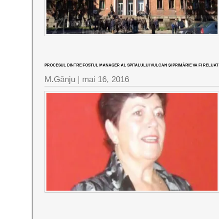
PROCESUL DINTRE FOSTUL MANAGER AL SPITALULUI VULCAN ȘI PRIMĂRIE VA FI RELUA
M.Gânju |
mai 16, 2016