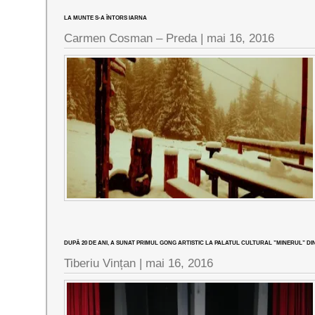
LA MUNTE S-A ÎNTORS IARNA
Carmen Cosman – Preda |
mai 16, 2016
DUPĂ 20 DE ANI, A SUNAT PRIMUL GONG ARTISTIC LA PALATUL CULTURAL ”MINERUL” DI
Tiberiu Vințan |
mai 16, 2016