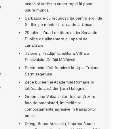
acasă și unde un curier rapid îți poate
e
ușura munca
Sărbătoare cu recunoștință pentru eroi, de
a
Sf. Ilie, pe muntele Tulișa de la Uricani
20 Iulie – Ziua Lucrătorului din Serviciile
Publice de alimentare cu apă și de
canalizare
„Istorie și Tradiții” la ediția a VIII-a a
Festivalului Cetății Mălăiești
Patrimoniul fără frontiere la Ulpia Traiana
t
Sarmizegetusa
Zece bursieri ai Academiei Române în
e
tabăra de vară din Țara Hațegului
Green Line Valea Jiului: Toleranță zero
față de amenințări, intimidări și
comportamente agresive în transportul
public
Dr.ing. Benor Voicescu, împreună cu o