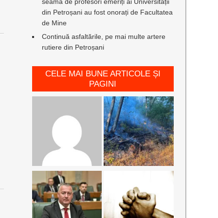
seamă de profesori emeriți ai Universității
din Petroșani au fost onorați de Facultatea
de Mine
Continuă asfaltările, pe mai multe artere
u
rutiere din Petroșani
CELE MAI BUNE ARTICOLE ȘI
PAGINI