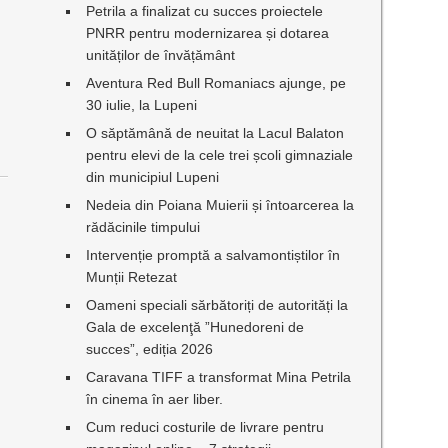
Petrila a finalizat cu succes proiectele
PNRR pentru modernizarea și dotarea
unităților de învățământ
Aventura Red Bull Romaniacs ajunge, pe
30 iulie, la Lupeni
O săptămână de neuitat la Lacul Balaton
pentru elevi de la cele trei școli gimnaziale
din municipiul Lupeni
Nedeia din Poiana Muierii și întoarcerea la
rădăcinile timpului
Intervenție promptă a salvamontiștilor în
Munții Retezat
Oameni speciali sărbătoriți de autorități la
Gala de excelenţă ”Hunedoreni de
succes”, ediția 2026
Caravana TIFF a transformat Mina Petrila
în cinema în aer liber.
Cum reduci costurile de livrare pentru