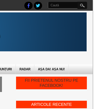
UNȚURI
RADAR
AȘA DA! AȘA NU!
FII PRIETENUL NOSTRU PE
FACEBOOK!
ARTICOLE RECENTE