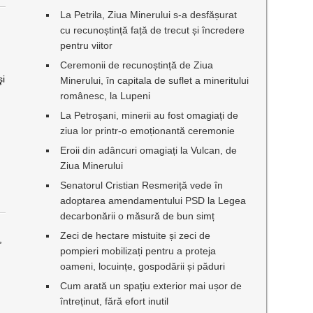
La Petrila, Ziua Minerului s-a desfășurat
cu recunoștință față de trecut și încredere
pentru viitor
Ceremonii de recunoștință de Ziua
şi
Minerului, în capitala de suflet a mineritului
românesc, la Lupeni
La Petroșani, minerii au fost omagiați de
ziua lor printr-o emoționantă ceremonie
Eroii din adâncuri omagiați la Vulcan, de
Ziua Minerului
Senatorul Cristian Resmeriță vede în
adoptarea amendamentului PSD la Legea
decarbonării o măsură de bun simț
Zeci de hectare mistuite și zeci de
,
pompieri mobilizați pentru a proteja
oameni, locuințe, gospodării și păduri
Cum arată un spațiu exterior mai ușor de
întreținut, fără efort inutil