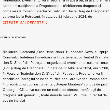
Hunedoara. Evenimentul va fi reeditat și în acest an, în avanpremier
sărbătorii tradiționale a Dragobetelui – sărbătoarea dragostei și
primăverii la români. Spectacolul intitulat ”Dor și Drag de Dragobete”
va avea loc la Petroșani, în data de 22 februarie 2024, de
CITEȘTE MAI DEPARTE
LA TEATRUL DIN PETROȘANI
Biblioteca Județeană „Ovid Densusianu” Hunedoara-Deva, cu sprijinu
Consiliului Județean Hunedoara și în parteneriat cu Teatrul Dramatic
„Ion D. Sîrbu” din Petroșani, organizează evenimentul cultural-literar
„Dor și drag de Dragobete”, în data de 22 februarie 2024, ora 17:00,
în Foaierul Teatrului „Ion D. Sîrbu” din Petroșani. Programul va fi
deschis de îndrăgitul solist de muzică populară Ciprian Roman care,
împreună cu grupul instrumental „Drăgan Muntean” condus de prof.
Gheorghe Cîlțea, va susține un recital de cântece românești de
dragoste sub genericul „Toate dorurile mele”. Va urma un recital de
poezie intitulat