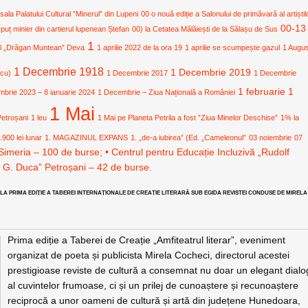
 sala Palatului Cultural ”Minerul” din Lupeni
00 o nouă ediție a Salonului de primăvară al artiștil
00-13
 puț minier din cartierul lupenean Ștefan
00) la Cetatea Mălăiești de la Sălașu de Sus
1
ural „Drăgan Muntean” Deva
1 aprilie 2022 de la ora 19
1 aprilie se scumpește gazul
1 Augu
1 Decembrie 1918
1 Decembrie 2019
icu)
1 Decembrie 2017
1 Decembrie
1 februarie
1
mbrie 2023 – 8 ianuarie 2024
1 Decembrie – Ziua Națională a României
1 Mai
Petroșani
1 leu
1 Mai pe Planeta Petrila a fost ”Ziua Minelor Deschise”
1% la
.900 lei lunar
1. MAGAZINUL EXPANS
1. „de-a iubirea” (Ed. „Cameleonul”
03 noiembrie
07
Simeria – 100 de burse; • Centrul pentru Educație Incluzivă „Rudolf
. G. Duca” Petroșani – 42 de burse.
 LA PRIMA EDIȚIE A TABEREI INTERNAȚIONALE DE CREAȚIE LITERARĂ SUB EGIDA REVISTEI CONDUSE DE MIRELA
Prima ediție a Taberei de Creație „Amfiteatrul literar”, eveniment
organizat de poeta și publicista Mirela Cocheci, directorul acestei
prestigioase reviste de cultură a consemnat nu doar un elegant dialo
al cuvintelor frumoase, ci și un prilej de cunoaștere și recunoaștere
reciprocă a unor oameni de cultură și artă din județene Hunedoara,