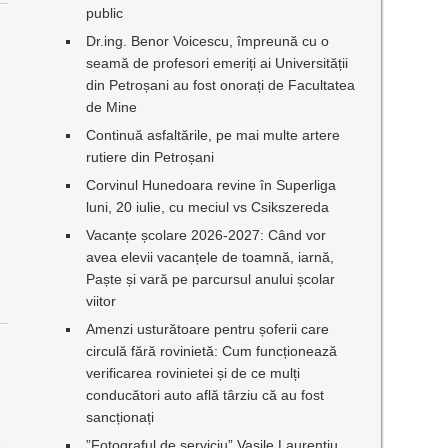
public
Dr.ing. Benor Voicescu, împreună cu o
seamă de profesori emeriți ai Universității
din Petroșani au fost onorați de Facultatea
de Mine
Continuă asfaltările, pe mai multe artere
.
rutiere din Petroșani
Corvinul Hunedoara revine în Superliga
luni, 20 iulie, cu meciul vs Csikszereda
Vacanțe școlare 2026-2027: Când vor
avea elevii vacanțele de toamnă, iarnă,
Paște și vară pe parcursul anului școlar
viitor
Amenzi usturătoare pentru șoferii care
circulă fără rovinietă: Cum funcționează
verificarea rovinietei și de ce mulți
conducători auto află târziu că au fost
sancționați
”Fotograful de serviciu” Vasile Laurențiu