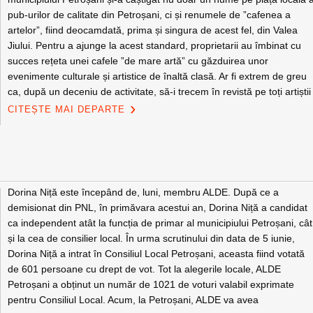
pub-urilor de calitate din Petroșani, ci și renumele de ”cafenea a
artelor”, fiind deocamdată, prima și singura de acest fel, din Valea
Jiului. Pentru a ajunge la acest standard, proprietarii au îmbinat cu
succes rețeta unei cafele ”de mare artă” cu găzduirea unor
evenimente culturale și artistice de înaltă clasă. Ar fi extrem de greu
ca, după un deceniu de activitate, să-i trecem în revistă pe toți artiștii
CITEȘTE MAI DEPARTE
Dorina Niță este începând de, luni, membru ALDE. După ce a
demisionat din PNL, în primăvara acestui an, Dorina Niță a candidat
ca independent atât la funcția de primar al municipiului Petroșani, cât
și la cea de consilier local. În urma scrutinului din data de 5 iunie,
Dorina Niță a intrat în Consiliul Local Petroșani, aceasta fiind votată
de 601 persoane cu drept de vot. Tot la alegerile locale, ALDE
Petroșani a obținut un număr de 1021 de voturi valabil exprimate
pentru Consiliul Local. Acum, la Petroșani, ALDE va avea