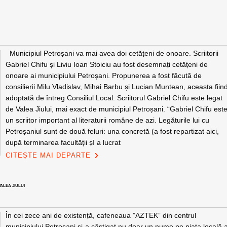
Municipiul Petroșani va mai avea doi cetățeni de onoare. Scriitorii
Gabriel Chifu și Liviu Ioan Stoiciu au fost desemnați cetățeni de
onoare ai municipiului Petroșani. Propunerea a fost făcută de
consilierii Milu Vladislav, Mihai Barbu și Lucian Muntean, aceasta fiin
adoptată de întreg Consiliul Local. Scriitorul Gabriel Chifu este legat
de Valea Jiului, mai exact de municipiul Petroșani. “Gabriel Chifu est
un scriitor important al literaturii române de azi. Legăturile lui cu
Petroșaniul sunt de două feluri: una concretă (a fost repartizat aici,
după terminarea facultății șI a lucrat
CITEȘTE MAI DEPARTE
ALEA JIULUI
În cei zece ani de existență, cafeneaua ”AZTEK” din centrul
municipiului Petroșani și-a câștigat nu doar un nume pe piața locală 