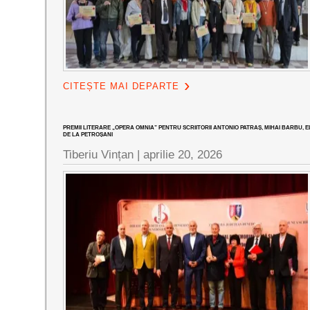
CITEȘTE MAI DEPARTE
PREMII LITERARE „OPERA OMNIA” PENTRU SCRIITORII ANTONIO PATRAȘ, MIHAI BARBU, E
DE LA PETROȘANI
Tiberiu Vințan |
aprilie 20, 2026