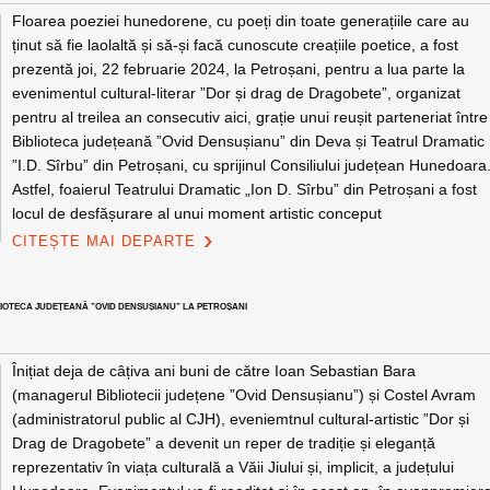
Floarea poeziei hunedorene, cu poeți din toate generațiile care au
ținut să fie laolaltă și să-și facă cunoscute creațiile poetice, a fost
prezentă joi, 22 februarie 2024, la Petroșani, pentru a lua parte la
evenimentul cultural-literar ”Dor și drag de Dragobete”, organizat
pentru al treilea an consecutiv aici, grație unui reușit parteneriat între
Biblioteca județeană ”Ovid Densușianu” din Deva și Teatrul Dramatic
”I.D. Sîrbu” din Petroșani, cu sprijinul Consiliului județean Hunedoara
Astfel, foaierul Teatrului Dramatic „Ion D. Sîrbu” din Petroșani a fost
locul de desfășurare al unui moment artistic conceput
CITEȘTE MAI DEPARTE
BLIOTECA JUDEȚEANĂ ”OVID DENSUȘIANU” LA PETROȘANI
Înițiat deja de câțiva ani buni de către Ioan Sebastian Bara
(managerul Bibliotecii județene ”Ovid Densușianu”) și Costel Avram
(administratorul public al CJH), eveniemtnul cultural-artistic ”Dor și
Drag de Dragobete” a devenit un reper de tradiție și eleganță
reprezentativ în viața culturală a Văii Jiului și, implicit, a județului