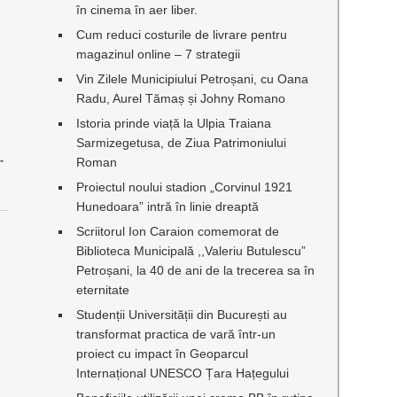
în cinema în aer liber.
Cum reduci costurile de livrare pentru
magazinul online – 7 strategii
Vin Zilele Municipiului Petroșani, cu Oana
Radu, Aurel Tămaș și Johny Romano
Istoria prinde viață la Ulpia Traiana
Sarmizegetusa, de Ziua Patrimoniului
Roman
”
Proiectul noului stadion „Corvinul 1921
Hunedoara” intră în linie dreaptă
Scriitorul Ion Caraion comemorat de
Biblioteca Municipală ,,Valeriu Butulescu”
Petroșani, la 40 de ani de la trecerea sa în
eternitate
Studenții Universității din București au
transformat practica de vară într-un
proiect cu impact în Geoparcul
Internațional UNESCO Țara Hațegului