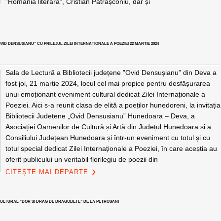
”România literară”, Cristian Pătrășconiu, dar și
D DENSUȘIANU” CU PRILEJUL ZILEI INTERNAȚIONALE A POEZIEI 22 MARTIE 2024
Sala de Lectură a Bibliotecii județene ”Ovid Densușianu” din Deva a
fost joi, 21 martie 2024, locul cel mai propice pentru desfășurarea
unui emoționant eveniment cultural dedicat Zilei Internaționale a
Poeziei. Aici s-a reunit clasa de elită a poeților hunedoreni, la invitația
Bibliotecii Județene „Ovid Densusianu” Hunedoara – Deva, a
Asociației Oamenilor de Cultură și Artă din Județul Hunedoara și a
Consiliului Județean Hunedoara și într-un eveniment cu totul și cu
totul special dedicat Zilei Internaționale a Poeziei, în care aceștia au
oferit publicului un veritabil florilegiu de poezii din
CITEȘTE MAI DEPARTE
UI CULTURAL ”DOR ȘI DRAG DE DRAGOBETE” DE LA PETROȘANI