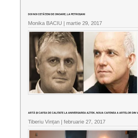
DOI NOI CETĂȚENI DE ONOARE, LA PETROȘANI
Monika BACIU |
martie 29, 2017
ARTĂ ȘI CAFEA DE CALITATE LA ANIVERSAREA AZTEK, NOUA CAFENEA A ARTELOR DIN V
Tiberiu Vințan |
februarie 27, 2017