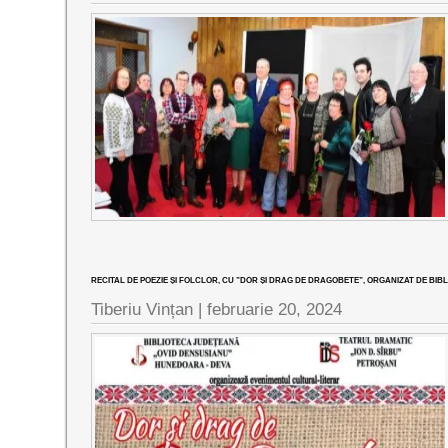
RECITAL DE POEZIE ȘI FOLCLOR, CU ”DOR ȘI DRAG DE DRAGOBETE”, ORGANIZAT DE BI
Tiberiu Vințan |
februarie 20, 2024