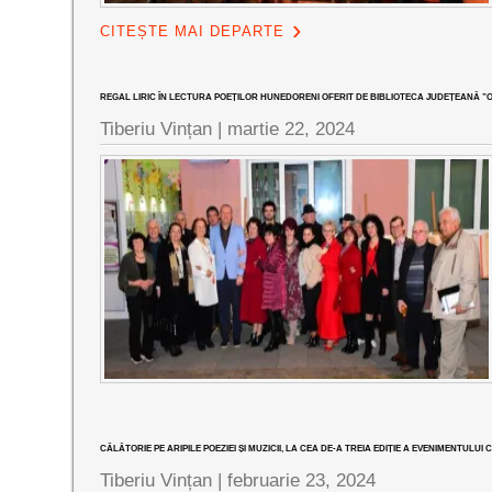
CITEȘTE MAI DEPARTE
REGAL LIRIC ÎN LECTURA POEȚILOR HUNEDORENI OFERIT DE BIBLIOTECA JUDEȚEANĂ ”OVI
Tiberiu Vințan |
martie 22, 2024
CĂLĂTORIE PE ARIPILE POEZIEI ȘI MUZICII, LA CEA DE-A TREIA EDIȚIE A EVENIMENTUL
Tiberiu Vințan |
februarie 23, 2024