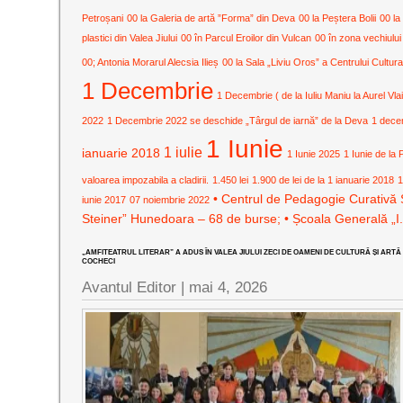
Petroșani
00 la Galeria de artă ”Forma” din Deva
00 la Peștera Bolii
00 la
plastici din Valea Jiului
00 în Parcul Eroilor din Vulcan
00 în zona vechiului
00; Antonia Morarul Alecsia Ilieș
00 la Sala „Liviu Oros” a Centrului Cult
1 Decembrie
1 Decembrie ( de la Iuliu Maniu la Aurel Vla
2022
1 Decembrie 2022 se deschide „Târgul de iarnă” de la Deva
1 dece
1 Iunie
1 iulie
ianuarie 2018
1 Iunie 2025
1 Iunie de la 
valoarea impozabila a cladirii.
1.450 lei
1.900 de lei de la 1 ianuarie 2018
1
• Centrul de Pedagogie Curativă 
iunie 2017
07 noiembrie 2022
Steiner” Hunedoara – 68 de burse; • Școala Generală „I
„AMFITEATRUL LITERAR” A ADUS ÎN VALEA JIULUI ZECI DE OAMENI DE CULTURĂ ȘI ARTĂ
COCHECI
Avantul Editor
|
mai 4, 2026