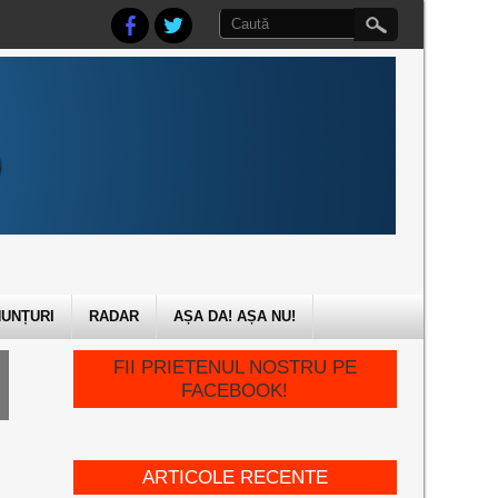
UNȚURI
RADAR
AȘA DA! AȘA NU!
FII PRIETENUL NOSTRU PE
FACEBOOK!
ARTICOLE RECENTE