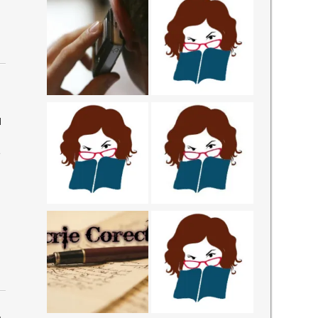
d
e
a