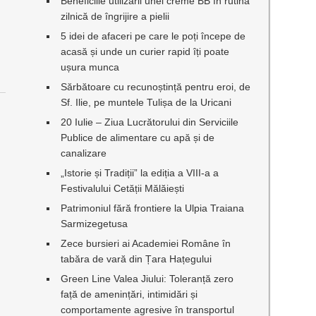
Beneficiile utilizării unei creme BB în rutina
zilnică de îngrijire a pielii
5 idei de afaceri pe care le poți începe de
acasă și unde un curier rapid îți poate
ușura munca
Sărbătoare cu recunoștință pentru eroi, de
Sf. Ilie, pe muntele Tulișa de la Uricani
20 Iulie – Ziua Lucrătorului din Serviciile
Publice de alimentare cu apă și de
canalizare
„Istorie și Tradiții” la ediția a VIII-a a
Festivalului Cetății Mălăiești
Patrimoniul fără frontiere la Ulpia Traiana
Sarmizegetusa
Zece bursieri ai Academiei Române în
tabăra de vară din Țara Hațegului
Green Line Valea Jiului: Toleranță zero
față de amenințări, intimidări și
comportamente agresive în transportul