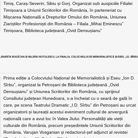
Timiș, Caraș-Severin, Sibiu și Gorj. Organizat sub auspiciile Filialei
Timișoara a Uniunii Scriitorilor din România, în parteneriat cu
Mișcarea Națională a Drepturilor Omului din România, Uniunea
Ziariștilor Profesioniști din România – Filiala „Mihai Eminescu”
Timișoara, Biblioteca județeană „Ovid Densușianu”
LISABETA BOGĂȚAN ȘI VALERIU BUTULESCU, LA FINALUL COLOCVIULUI DE MEMORIALISTICĂ ȘI ESEU „I.D. SÎRBU
Prima ediție a Colocviului Național de Memorialistică și Eseu „Ion D.
Sîrbu”, organizat la Petroșani de Biblioteca județeană „Ovid
Densușianu” și Uniunea Scriitorilor din România, cu sprijinul
Consiliului județean Hunedoara, s-a încheiat cu o seară de gală în
care, pe scena Teatrului Dramatic „I.D. Sîrbu” din Petroșani au urcat
organizatorii și laureații acestui eveniment cultural de anvergură
națională care a avut loc în Valea Jiului. Personalități ale vieții
culturale din România, precum președintele Uniunii Scriitorilor din
România, Varujan Vosganian și redactorul-șef adjunct al revistei