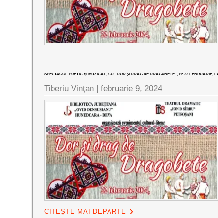
SPECTACOL POETIC ȘI MUZICAL, CU ”DOR ȘI DRAG DE DRAGOBETE”, PE 22 FEBRUARIE, 
Tiberiu Vințan |
februarie 9, 2024
CITEȘTE MAI DEPARTE