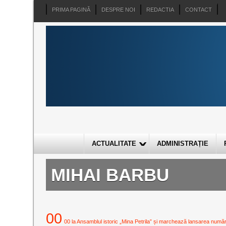
PRIMA PAGINĂ
DESPRE NOI
REDACTIA
CONTACT
ACTUALITATE
ADMINISTRAȚIE
MIHAI BARBU
00
00 la Ansamblul istoric „Mina Petrila” și marchează lansarea numărulu