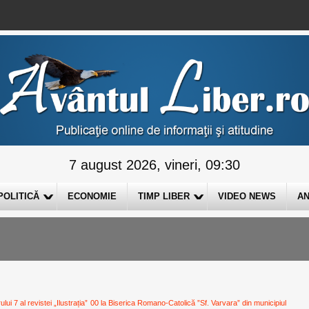
7 august 2026, vineri, 09:30
POLITICĂ
ECONOMIE
TIMP LIBER
VIDEO NEWS
AN
i 7 al revistei „Ilustrația”
00 la Biserica Romano-Catolică ”Sf. Varvara” din municipiul