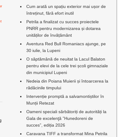
Cum arată un spațiu exterior mai ușor de
or
întreținut, fără efort inutil
st
Petrila a finalizat cu succes proiectele
PNRR pentru modernizarea și dotarea
unităților de învățământ
Aventura Red Bull Romaniacs ajunge, pe
30 iulie, la Lupeni
O săptămână de neuitat la Lacul Balaton
pentru elevi de la cele trei școli gimnaziale
din municipiul Lupeni
Nedeia din Poiana Muierii și întoarcerea la
rădăcinile timpului
Intervenție promptă a salvamontiștilor în
Munții Retezat
Oameni speciali sărbătoriți de autorități la
Gala de excelenţă ”Hunedoreni de
g
succes”, ediția 2026
Caravana TIFF a transformat Mina Petrila