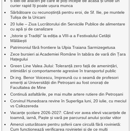
5 idei de afaceri pe care le poți începe de acasă și unde un
curier rapid îți poate ușura munca
Sărbătoare cu recunoștință pentru eroi, de Sf. Ilie, pe muntele
Tulișa de la Uricani
20 Iulie – Ziua Lucrătorului din Serviciile Publice de alimentare
cu apă și de canalizare
„Istorie și Tradiții” la ediția a VIII-a a Festivalului Cetății
Mălăiești
Patrimoniul fără frontiere la Ulpia Traiana Sarmizegetusa
Zece bursieri ai Academiei Române în tabăra de vară din Țara
Hațegului
Green Line Valea Jiului: Toleranță zero față de amenințări,
intimidări și comportamente agresive în transportul public
Dr.ing. Benor Voicescu, împreună cu o seamă de profesori
emeriți ai Universității din Petroșani au fost onorați de
Facultatea de Mine
Continuă asfaltările, pe mai multe artere rutiere din Petroșani
Corvinul Hunedoara revine în Superliga luni, 20 iulie, cu meciul
vs Csikszereda
Vacanțe școlare 2026-2027: Când vor avea elevii vacanțele de
toamnă, iarnă, Paște și vară pe parcursul anului școlar viitor
Amenzi usturătoare pentru șoferii care circulă fără rovinietă:
Cum funcționează verificarea rovinietei și de ce mulți