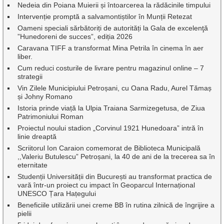
Nedeia din Poiana Muierii și întoarcerea la rădăcinile timpului
Intervenție promptă a salvamontiștilor în Munții Retezat
Oameni speciali sărbătoriți de autorități la Gala de excelenţă
”Hunedoreni de succes”, ediția 2026
Caravana TIFF a transformat Mina Petrila în cinema în aer
liber.
Cum reduci costurile de livrare pentru magazinul online – 7
strategii
Vin Zilele Municipiului Petroșani, cu Oana Radu, Aurel Tămaș
și Johny Romano
Istoria prinde viață la Ulpia Traiana Sarmizegetusa, de Ziua
Patrimoniului Roman
Proiectul noului stadion „Corvinul 1921 Hunedoara” intră în
linie dreaptă
Scriitorul Ion Caraion comemorat de Biblioteca Municipală
,,Valeriu Butulescu” Petroșani, la 40 de ani de la trecerea sa în
eternitate
Studenții Universității din București au transformat practica de
vară într-un proiect cu impact în Geoparcul Internațional
UNESCO Țara Hațegului
Beneficiile utilizării unei creme BB în rutina zilnică de îngrijire a
pielii