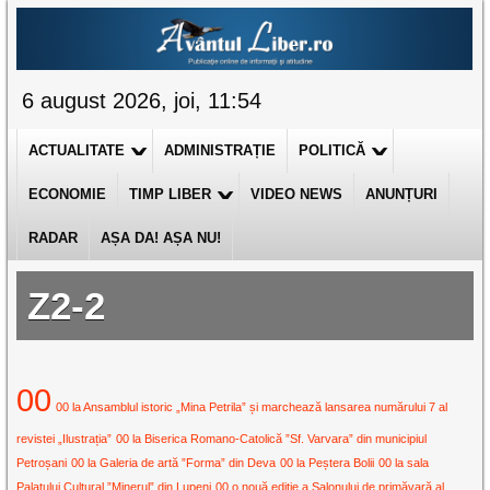
6 august 2026, joi, 11:54
ACTUALITATE
ADMINISTRAȚIE
POLITICĂ
ECONOMIE
TIMP LIBER
VIDEO NEWS
ANUNȚURI
RADAR
AȘA DA! AȘA NU!
Z2-2
00
00 la Ansamblul istoric „Mina Petrila” și marchează lansarea numărului 7 al
revistei „Ilustrația”
00 la Biserica Romano-Catolică ”Sf. Varvara” din municipiul
Petroșani
00 la Galeria de artă ”Forma” din Deva
00 la Peștera Bolii
00 la sala
Palatului Cultural ”Minerul” din Lupeni
00 o nouă ediție a Salonului de primăvară al