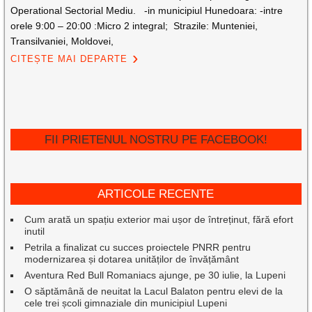
Operational Sectorial Mediu. -in municipiul Hunedoara: -intre
orele 9:00 – 20:00 :Micro 2 integral; Strazile: Munteniei,
Transilvaniei, Moldovei,
CITEȘTE MAI DEPARTE
FII PRIETENUL NOSTRU PE FACEBOOK!
ARTICOLE RECENTE
Cum arată un spațiu exterior mai ușor de întreținut, fără efort
inutil
Petrila a finalizat cu succes proiectele PNRR pentru
modernizarea și dotarea unităților de învățământ
Aventura Red Bull Romaniacs ajunge, pe 30 iulie, la Lupeni
O săptămână de neuitat la Lacul Balaton pentru elevi de la
cele trei școli gimnaziale din municipiul Lupeni