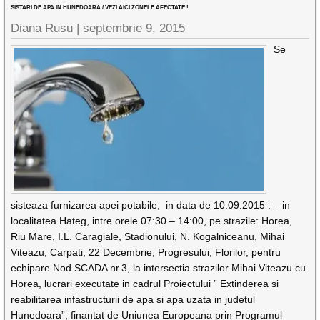
SISTARI DE APA IN HUNEDOARA / VEZI AICI ZONELE AFECTATE !
Diana Rusu
|
septembrie 9, 2015
Se
sisteaza furnizarea apei potabile, in data de 10.09.2015 : – in
localitatea Hateg, intre orele 07:30 – 14:00, pe strazile: Horea,
Riu Mare, I.L. Caragiale, Stadionului, N. Kogalniceanu, Mihai
Viteazu, Carpati, 22 Decembrie, Progresului, Florilor, pentru
echipare Nod SCADA nr.3, la intersectia strazilor Mihai Viteazu cu
Horea, lucrari executate in cadrul Proiectului ” Extinderea si
reabilitarea infastructurii de apa si apa uzata in judetul
Hunedoara”, finantat de Uniunea Europeana prin Programul