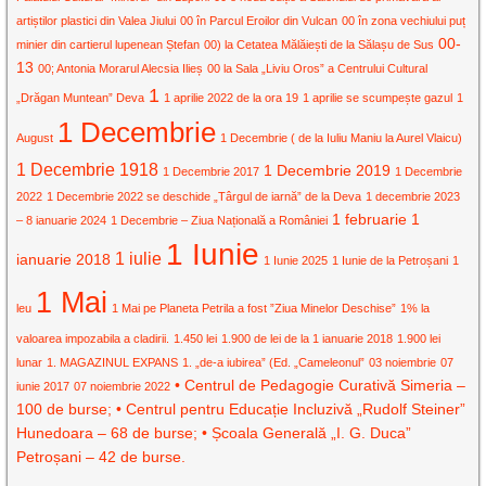
artiștilor plastici din Valea Jiului
00 în Parcul Eroilor din Vulcan
00 în zona vechiului puț
00-
minier din cartierul lupenean Ștefan
00) la Cetatea Mălăiești de la Sălașu de Sus
13
00; Antonia Morarul Alecsia Ilieș
00 la Sala „Liviu Oros” a Centrului Cultural
1
„Drăgan Muntean” Deva
1 aprilie 2022 de la ora 19
1 aprilie se scumpește gazul
1
1 Decembrie
August
1 Decembrie ( de la Iuliu Maniu la Aurel Vlaicu)
1 Decembrie 1918
1 Decembrie 2019
1 Decembrie 2017
1 Decembrie
2022
1 Decembrie 2022 se deschide „Târgul de iarnă” de la Deva
1 decembrie 2023
1 februarie
1
– 8 ianuarie 2024
1 Decembrie – Ziua Națională a României
1 Iunie
1 iulie
ianuarie 2018
1 Iunie 2025
1 Iunie de la Petroșani
1
1 Mai
leu
1 Mai pe Planeta Petrila a fost ”Ziua Minelor Deschise”
1% la
valoarea impozabila a cladirii.
1.450 lei
1.900 de lei de la 1 ianuarie 2018
1.900 lei
lunar
1. MAGAZINUL EXPANS
1. „de-a iubirea” (Ed. „Cameleonul”
03 noiembrie
07
• Centrul de Pedagogie Curativă Simeria –
iunie 2017
07 noiembrie 2022
100 de burse; • Centrul pentru Educație Incluzivă „Rudolf Steiner”
Hunedoara – 68 de burse; • Școala Generală „I. G. Duca”
Petroșani – 42 de burse.