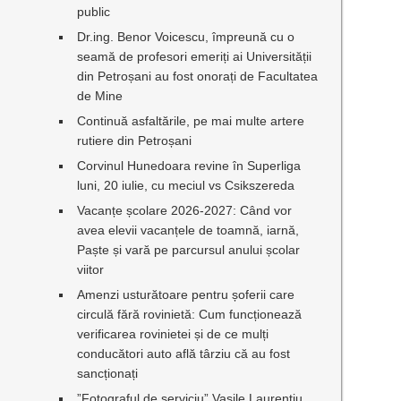
public
Dr.ing. Benor Voicescu, împreună cu o
seamă de profesori emeriți ai Universității
din Petroșani au fost onorați de Facultatea
de Mine
Continuă asfaltările, pe mai multe artere
rutiere din Petroșani
Corvinul Hunedoara revine în Superliga
luni, 20 iulie, cu meciul vs Csikszereda
Vacanțe școlare 2026-2027: Când vor
avea elevii vacanțele de toamnă, iarnă,
Paște și vară pe parcursul anului școlar
viitor
Amenzi usturătoare pentru șoferii care
circulă fără rovinietă: Cum funcționează
verificarea rovinietei și de ce mulți
conducători auto află târziu că au fost
sancționați
”Fotograful de serviciu” Vasile Laurențiu