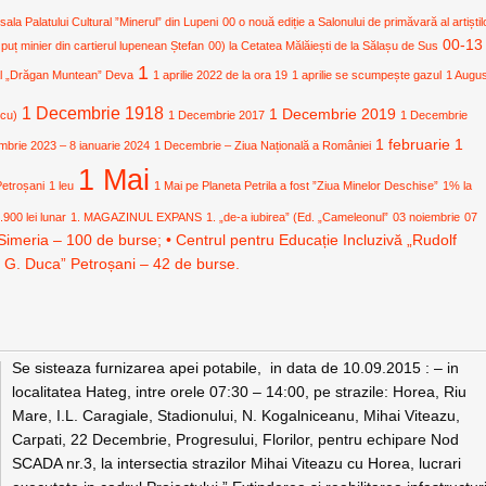
 sala Palatului Cultural ”Minerul” din Lupeni
00 o nouă ediție a Salonului de primăvară al artiștil
00-13
 puț minier din cartierul lupenean Ștefan
00) la Cetatea Mălăiești de la Sălașu de Sus
1
ural „Drăgan Muntean” Deva
1 aprilie 2022 de la ora 19
1 aprilie se scumpește gazul
1 Augu
1 Decembrie 1918
1 Decembrie 2019
icu)
1 Decembrie 2017
1 Decembrie
1 februarie
1
mbrie 2023 – 8 ianuarie 2024
1 Decembrie – Ziua Națională a României
1 Mai
Petroșani
1 leu
1 Mai pe Planeta Petrila a fost ”Ziua Minelor Deschise”
1% la
.900 lei lunar
1. MAGAZINUL EXPANS
1. „de-a iubirea” (Ed. „Cameleonul”
03 noiembrie
07
Simeria – 100 de burse; • Centrul pentru Educație Incluzivă „Rudolf
. G. Duca” Petroșani – 42 de burse.
Se sisteaza furnizarea apei potabile, in data de 10.09.2015 : – in
localitatea Hateg, intre orele 07:30 – 14:00, pe strazile: Horea, Riu
Mare, I.L. Caragiale, Stadionului, N. Kogalniceanu, Mihai Viteazu,
Carpati, 22 Decembrie, Progresului, Florilor, pentru echipare Nod
SCADA nr.3, la intersectia strazilor Mihai Viteazu cu Horea, lucrari