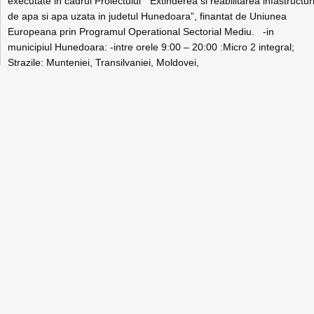
executate in cadrul Proiectului ” Extinderea si reabilitarea infastructuri
de apa si apa uzata in judetul Hunedoara”, finantat de Uniunea
Europeana prin Programul Operational Sectorial Mediu. -in
municipiul Hunedoara: -intre orele 9:00 – 20:00 :Micro 2 integral;
Strazile: Munteniei, Transilvaniei, Moldovei,