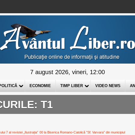
7 august 2026, vineri, 12:00
POLITICĂ
ECONOMIE
TIMP LIBER
VIDEO NEWS
AN
URILE: T1
i 7 al revistei „Ilustrația”
00 la Biserica Romano-Catolică ”Sf. Varvara” din municipiul