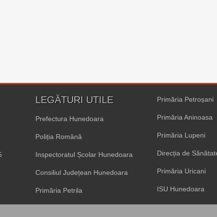
LEGĂTURI UTILE
Primăria Petroșani
Primăria Aninoasa
Prefectura Hunedoara
Primăria Lupeni
Poliția Română
Direcția de Sănăta
5
Inspectoratul Școlar Hunedoara
Primăria Uricani
Consiliul Județean Hunedoara
ISU Hunedoara
Primăria Petrila
Primăria Vulcan