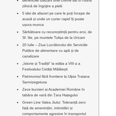
Beneficiile utilizării unei creme BB în rutina
zilnică de îngrijire a pielii
5 idei de afaceri pe care le poți începe de
acasă și unde un curier rapid îți poate
ușura munca
Sărbătoare cu recunoștință pentru eroi, de
Sf. Ilie, pe muntele Tulișa de la Uricani
20 Iulie – Ziua Lucrătorului din Serviciile
Publice de alimentare cu apă și de
canalizare
„Istorie și Tradiții” la ediția a VIII-a a
Festivalului Cetății Mălăiești
Patrimoniul fără frontiere la Ulpia Traiana
Sarmizegetusa
Zece bursieri ai Academiei Române în
tabăra de vară din Țara Hațegului
Green Line Valea Jiului: Toleranță zero
față de amenințări, intimidări și
comportamente agresive în transportul