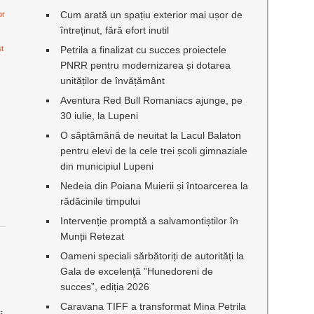
Cum arată un spațiu exterior mai ușor de
or
întreținut, fără efort inutil
st
Petrila a finalizat cu succes proiectele
PNRR pentru modernizarea și dotarea
unităților de învățământ
Aventura Red Bull Romaniacs ajunge, pe
30 iulie, la Lupeni
O săptămână de neuitat la Lacul Balaton
pentru elevi de la cele trei școli gimnaziale
din municipiul Lupeni
Nedeia din Poiana Muierii și întoarcerea la
rădăcinile timpului
Intervenție promptă a salvamontiștilor în
Munții Retezat
Oameni speciali sărbătoriți de autorități la
Gala de excelenţă ”Hunedoreni de
succes”, ediția 2026
Caravana TIFF a transformat Mina Petrila