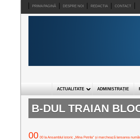
PRIMA PAGINĂ
DESPRE NOI
REDACTIA
CONTACT
ACTUALITATE
ADMINISTRAȚIE
B-DUL TRAIAN BLOC
00
00 la Ansamblul istoric „Mina Petrila” și marchează lansarea numărulu