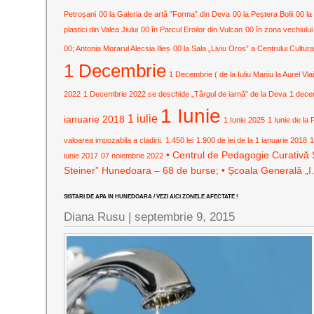
Petroșani
00 la Galeria de artă ”Forma” din Deva
00 la Peștera Bolii
00 la
plastici din Valea Jiului
00 în Parcul Eroilor din Vulcan
00 în zona vechiului
00; Antonia Morarul Alecsia Ilieș
00 la Sala „Liviu Oros” a Centrului Cult
1 Decembrie
1 Decembrie ( de la Iuliu Maniu la Aurel Vla
2022
1 Decembrie 2022 se deschide „Târgul de iarnă” de la Deva
1 dece
1 Iunie
1 iulie
ianuarie 2018
1 Iunie 2025
1 Iunie de la 
valoarea impozabila a cladirii.
1.450 lei
1.900 de lei de la 1 ianuarie 2018
1
• Centrul de Pedagogie Curativă 
iunie 2017
07 noiembrie 2022
Steiner” Hunedoara – 68 de burse; • Școala Generală „I
SISTARI DE APA IN HUNEDOARA / VEZI AICI ZONELE AFECTATE !
Diana Rusu
|
septembrie 9, 2015