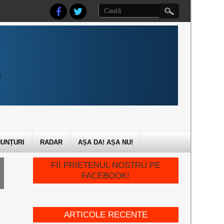
UNȚURI
RADAR
AȘA DA! AȘA NU!
FII PRIETENUL NOSTRU PE
FACEBOOK!
ARTICOLE RECENTE