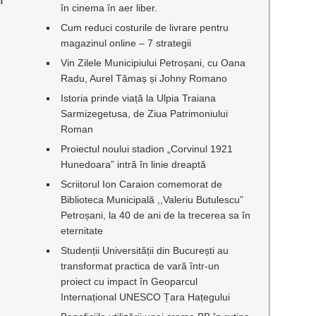
i
în cinema în aer liber.
Cum reduci costurile de livrare pentru
magazinul online – 7 strategii
Vin Zilele Municipiului Petroșani, cu Oana
Radu, Aurel Tămaș și Johny Romano
Istoria prinde viață la Ulpia Traiana
Sarmizegetusa, de Ziua Patrimoniului
Roman
Proiectul noului stadion „Corvinul 1921
Hunedoara” intră în linie dreaptă
Scriitorul Ion Caraion comemorat de
Biblioteca Municipală ,,Valeriu Butulescu”
Petroșani, la 40 de ani de la trecerea sa în
eternitate
Studenții Universității din București au
transformat practica de vară într-un
proiect cu impact în Geoparcul
Internațional UNESCO Țara Hațegului