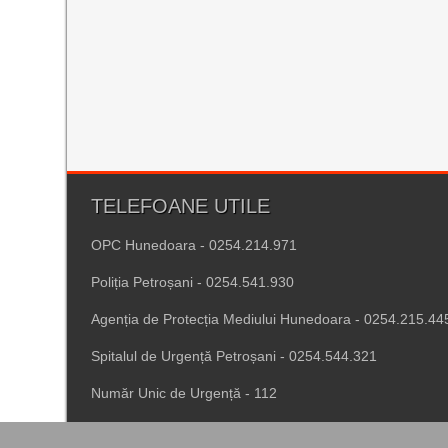
TELEFOANE UTILE
OPC Hunedoara - 0254.214.971
Poliția Petroșani - 0254.541.930
Agenția de Protecția Mediului Hunedoara - 0254.215.44
Spitalul de Urgență Petroșani - 0254.544.321
Număr Unic de Urgență - 112