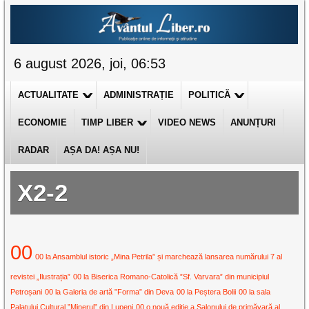
6 august 2026, joi, 06:53
ACTUALITATE
ADMINISTRAȚIE
POLITICĂ
ECONOMIE
TIMP LIBER
VIDEO NEWS
ANUNȚURI
RADAR
AȘA DA! AȘA NU!
X2-2
00
00 la Ansamblul istoric „Mina Petrila” și marchează lansarea numărului 7 al
revistei „Ilustrația”
00 la Biserica Romano-Catolică ”Sf. Varvara” din municipiul
Petroșani
00 la Galeria de artă ”Forma” din Deva
00 la Peștera Bolii
00 la sala
Palatului Cultural ”Minerul” din Lupeni
00 o nouă ediție a Salonului de primăvară al