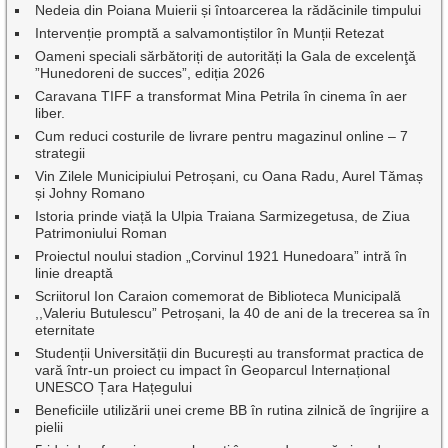
Nedeia din Poiana Muierii și întoarcerea la rădăcinile timpului
Intervenție promptă a salvamontiștilor în Munții Retezat
Oameni speciali sărbătoriți de autorități la Gala de excelenţă
”Hunedoreni de succes”, ediția 2026
Caravana TIFF a transformat Mina Petrila în cinema în aer
liber.
Cum reduci costurile de livrare pentru magazinul online – 7
strategii
Vin Zilele Municipiului Petroșani, cu Oana Radu, Aurel Tămaș
și Johny Romano
Istoria prinde viață la Ulpia Traiana Sarmizegetusa, de Ziua
Patrimoniului Roman
Proiectul noului stadion „Corvinul 1921 Hunedoara” intră în
linie dreaptă
Scriitorul Ion Caraion comemorat de Biblioteca Municipală
,,Valeriu Butulescu” Petroșani, la 40 de ani de la trecerea sa în
eternitate
Studenții Universității din București au transformat practica de
vară într-un proiect cu impact în Geoparcul Internațional
UNESCO Țara Hațegului
Beneficiile utilizării unei creme BB în rutina zilnică de îngrijire a
pielii