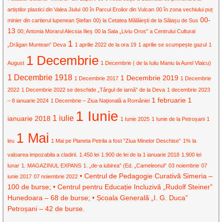
artiștilor plastici din Valea Jiului
00 în Parcul Eroilor din Vulcan
00 în zona vechiului puț
00-
minier din cartierul lupenean Ștefan
00) la Cetatea Mălăiești de la Sălașu de Sus
13
00; Antonia Morarul Alecsia Ilieș
00 la Sala „Liviu Oros” a Centrului Cultural
1
„Drăgan Muntean” Deva
1 aprilie 2022 de la ora 19
1 aprilie se scumpește gazul
1
1 Decembrie
August
1 Decembrie ( de la Iuliu Maniu la Aurel Vlaicu)
1 Decembrie 1918
1 Decembrie 2019
1 Decembrie 2017
1 Decembrie
2022
1 Decembrie 2022 se deschide „Târgul de iarnă” de la Deva
1 decembrie 2023
1 februarie
1
– 8 ianuarie 2024
1 Decembrie – Ziua Națională a României
1 Iunie
1 iulie
ianuarie 2018
1 Iunie 2025
1 Iunie de la Petroșani
1
1 Mai
leu
1 Mai pe Planeta Petrila a fost ”Ziua Minelor Deschise”
1% la
valoarea impozabila a cladirii.
1.450 lei
1.900 de lei de la 1 ianuarie 2018
1.900 lei
lunar
1. MAGAZINUL EXPANS
1. „de-a iubirea” (Ed. „Cameleonul”
03 noiembrie
07
• Centrul de Pedagogie Curativă Simeria –
iunie 2017
07 noiembrie 2022
100 de burse; • Centrul pentru Educație Incluzivă „Rudolf Steiner”
Hunedoara – 68 de burse; • Școala Generală „I. G. Duca”
Petroșani – 42 de burse.