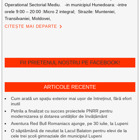
Operational Sectorial Mediu. -in municipiul Hunedoara: -intre
orele 9:00 – 20:00 :Micro 2 integral; Strazile: Munteniei,
Transilvaniei, Moldovei,
CITEȘTE MAI DEPARTE
FII PRIETENUL NOSTRU PE FACEBOOK!
ARTICOLE RECENTE
Cum arată un spațiu exterior mai ușor de întreținut, fără efort
inutil
Petrila a finalizat cu succes proiectele PNRR pentru
modernizarea și dotarea unităților de învățământ
Aventura Red Bull Romaniacs ajunge, pe 30 iulie, la Lupeni
O săptămână de neuitat la Lacul Balaton pentru elevi de la
cele trei școli gimnaziale din municipiul Lupeni