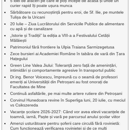
5 idei de afaceri pe care le poți începe de acasă și unde un
curier rapid îți poate ușura munca
Sărbătoare cu recunoștință pentru eroi, de Sf. Ilie, pe muntele
Tulișa de la Uricani
20 Iulie – Ziua Lucrătorului din Serviciile Publice de alimentare
cu apă și de canalizare
„Istorie și Tradiții” la ediția a VIII-a a Festivalului Cetății
Mălăiești
Patrimoniul fără frontiere la Ulpia Traiana Sarmizegetusa
Zece bursieri ai Academiei Române în tabăra de vară din Țara
Hațegului
Green Line Valea Jiului: Toleranță zero față de amenințări,
intimidări și comportamente agresive în transportul public
Dr.ing. Benor Voicescu, împreună cu o seamă de profesori
emeriți ai Universității din Petroșani au fost onorați de
Facultatea de Mine
Continuă asfaltările, pe mai multe artere rutiere din Petroșani
Corvinul Hunedoara revine în Superliga luni, 20 iulie, cu meciul
vs Csikszereda
Vacanțe școlare 2026-2027: Când vor avea elevii vacanțele de
toamnă, iarnă, Paște și vară pe parcursul anului școlar viitor
Amenzi usturătoare pentru șoferii care circulă fără rovinietă:
Cum funcționează verificarea rovinietei și de ce mulți