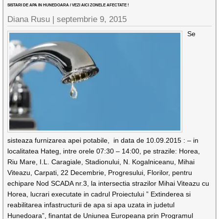
SISTARI DE APA IN HUNEDOARA / VEZI AICI ZONELE AFECTATE !
Diana Rusu
|
septembrie 9, 2015
Se
sisteaza furnizarea apei potabile, in data de 10.09.2015 : – in
localitatea Hateg, intre orele 07:30 – 14:00, pe strazile: Horea,
Riu Mare, I.L. Caragiale, Stadionului, N. Kogalniceanu, Mihai
Viteazu, Carpati, 22 Decembrie, Progresului, Florilor, pentru
echipare Nod SCADA nr.3, la intersectia strazilor Mihai Viteazu cu
Horea, lucrari executate in cadrul Proiectului ” Extinderea si
reabilitarea infastructurii de apa si apa uzata in judetul
Hunedoara”, finantat de Uniunea Europeana prin Programul