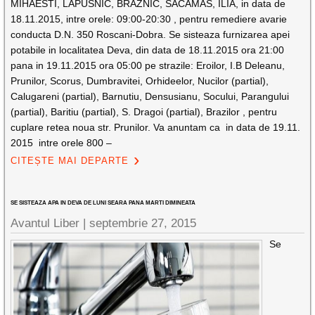
MIHAESTI, LAPUSNIC, BRAZNIC, SACAMAS, ILIA, in data de
18.11.2015, intre orele: 09:00-20:30 , pentru remediere avarie
conducta D.N. 350 Roscani-Dobra. Se sisteaza furnizarea apei
potabile in localitatea Deva, din data de 18.11.2015 ora 21:00
pana in 19.11.2015 ora 05:00 pe strazile: Eroilor, I.B Deleanu,
Prunilor, Scorus, Dumbravitei, Orhideelor, Nucilor (partial),
Calugareni (partial), Barnutiu, Densusianu, Socului, Parangului
(partial), Baritiu (partial), S. Dragoi (partial), Brazilor , pentru
cuplare retea noua str. Prunilor. Va anuntam ca in data de 19.11.
2015 intre orele 800 –
CITEȘTE MAI DEPARTE
SE SISTEAZA APA IN DEVA DE LUNI SEARA PANA MARTI DIMINEATA
Avantul Liber |
septembrie 27, 2015
Se