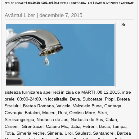
ZECI DE LOCALITĂȚI RĂMÂN FĂRĂ APĂ ÎN JUDEȚUL HUNEDOARA . AFLĂ CARE SUNT ZONELE AFECTATE
!
Avântul Liber |
decembrie 7, 2015
Se
sisteaza furnizarea apei reci in ziua de MARTI ,08.12.2015, intre
orele 00:00-24:00, in localitatile: Deva, Subcetate, Plopi, Bretea
Streiului, Bretea Romana, Valcele, Valcelele Bune, Gantaga,
Covragiu, Batalari, Maceu, Rusi, Ocolisu Mare, Strei,
Streisangiorgiu, Nadastia de Jos, Nadastia de Sus, Calan,
Criseni, Strei-Sacel, Calanu Mic, Batiz, Petreni, Bacia, Tampa,
Totia, Simeria Veche, Simeria, Uroi, Saulesti, Santandrei, Barcea