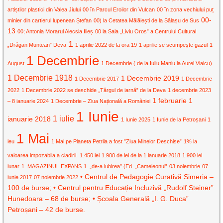
artiștilor plastici din Valea Jiului
00 în Parcul Eroilor din Vulcan
00 în zona vechiului puț
00-
minier din cartierul lupenean Ștefan
00) la Cetatea Mălăiești de la Sălașu de Sus
13
00; Antonia Morarul Alecsia Ilieș
00 la Sala „Liviu Oros” a Centrului Cultural
1
„Drăgan Muntean” Deva
1 aprilie 2022 de la ora 19
1 aprilie se scumpește gazul
1
1 Decembrie
August
1 Decembrie ( de la Iuliu Maniu la Aurel Vlaicu)
1 Decembrie 1918
1 Decembrie 2019
1 Decembrie 2017
1 Decembrie
2022
1 Decembrie 2022 se deschide „Târgul de iarnă” de la Deva
1 decembrie 2023
1 februarie
1
– 8 ianuarie 2024
1 Decembrie – Ziua Națională a României
1 Iunie
1 iulie
ianuarie 2018
1 Iunie 2025
1 Iunie de la Petroșani
1
1 Mai
leu
1 Mai pe Planeta Petrila a fost ”Ziua Minelor Deschise”
1% la
valoarea impozabila a cladirii.
1.450 lei
1.900 de lei de la 1 ianuarie 2018
1.900 lei
lunar
1. MAGAZINUL EXPANS
1. „de-a iubirea” (Ed. „Cameleonul”
03 noiembrie
07
• Centrul de Pedagogie Curativă Simeria –
iunie 2017
07 noiembrie 2022
100 de burse; • Centrul pentru Educație Incluzivă „Rudolf Steiner”
Hunedoara – 68 de burse; • Școala Generală „I. G. Duca”
Petroșani – 42 de burse.