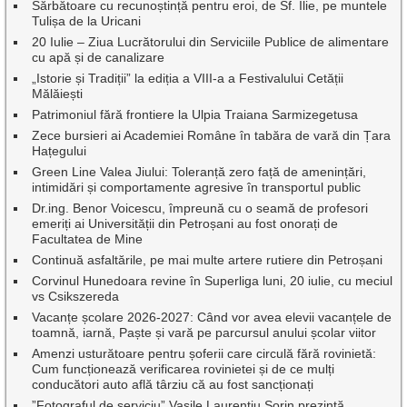
Sărbătoare cu recunoștință pentru eroi, de Sf. Ilie, pe muntele
Tulișa de la Uricani
20 Iulie – Ziua Lucrătorului din Serviciile Publice de alimentare
cu apă și de canalizare
„Istorie și Tradiții” la ediția a VIII-a a Festivalului Cetății
Mălăiești
Patrimoniul fără frontiere la Ulpia Traiana Sarmizegetusa
Zece bursieri ai Academiei Române în tabăra de vară din Țara
Hațegului
Green Line Valea Jiului: Toleranță zero față de amenințări,
intimidări și comportamente agresive în transportul public
Dr.ing. Benor Voicescu, împreună cu o seamă de profesori
emeriți ai Universității din Petroșani au fost onorați de
Facultatea de Mine
Continuă asfaltările, pe mai multe artere rutiere din Petroșani
Corvinul Hunedoara revine în Superliga luni, 20 iulie, cu meciul
vs Csikszereda
Vacanțe școlare 2026-2027: Când vor avea elevii vacanțele de
toamnă, iarnă, Paște și vară pe parcursul anului școlar viitor
Amenzi usturătoare pentru șoferii care circulă fără rovinietă:
Cum funcționează verificarea rovinietei și de ce mulți
conducători auto află târziu că au fost sancționați
”Fotograful de serviciu” Vasile Laurențiu Sorin prezintă