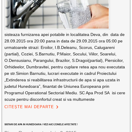
sisteaza furnizarea apei potabile in localitatea Deva, din data de
28.09.2015 ora 20:00 pana in data de 29.09.2015 ora 05:00 pe
urmatoarele strazi: Eroilor, I.B.Deleanu, Scorus, Calugareni
(partial), Coziei, S.Barnutiu, P.Maior, Socului, Viilor, Soarelui,
O.Densusianu, Parangului, Brazilor, S.Dragoi(partial), Piersicilor,
Orhideelor, Dumbravitei, pentru cuplare retea apa nou executata
pe str.Simion Barnutiu, lucrari executate in cadrul Proiectului
„Extinderea si reabilitarea infrastructurii de apa si apa uzata in
judetul Hunedoara”, finantat de Uniunea Europeana prin
Programul Operational Sectorial Mediu. SC Apa Prod SA isi cere
scuze pentru disconfortul creat si va multumeste
CITEȘTE MAI DEPARTE
SISTARI DE APA IN HUNEDOARA / VEZI AICI ZONELE AFECTATE !