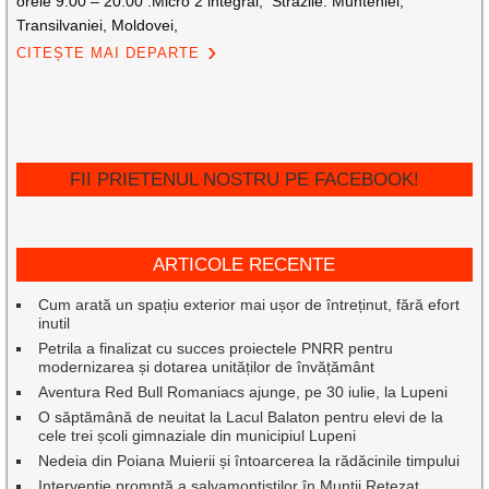
orele 9:00 – 20:00 :Micro 2 integral; Strazile: Munteniei,
Transilvaniei, Moldovei,
CITEȘTE MAI DEPARTE
FII PRIETENUL NOSTRU PE FACEBOOK!
ARTICOLE RECENTE
Cum arată un spațiu exterior mai ușor de întreținut, fără efort
inutil
Petrila a finalizat cu succes proiectele PNRR pentru
modernizarea și dotarea unităților de învățământ
Aventura Red Bull Romaniacs ajunge, pe 30 iulie, la Lupeni
O săptămână de neuitat la Lacul Balaton pentru elevi de la
cele trei școli gimnaziale din municipiul Lupeni
Nedeia din Poiana Muierii și întoarcerea la rădăcinile timpului
Intervenție promptă a salvamontiștilor în Munții Retezat