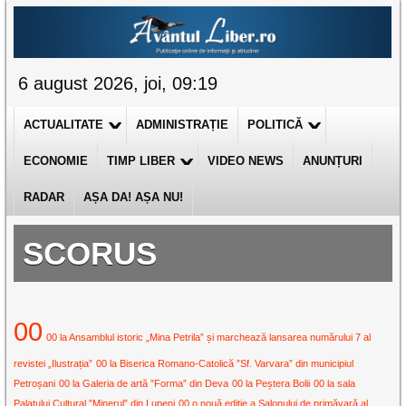
6 august 2026, joi, 09:19
ACTUALITATE
ADMINISTRAȚIE
POLITICĂ
ECONOMIE
TIMP LIBER
VIDEO NEWS
ANUNȚURI
RADAR
AȘA DA! AȘA NU!
SCORUS
00
00 la Ansamblul istoric „Mina Petrila” și marchează lansarea numărului 7 al
revistei „Ilustrația”
00 la Biserica Romano-Catolică ”Sf. Varvara” din municipiul
Petroșani
00 la Galeria de artă ”Forma” din Deva
00 la Peștera Bolii
00 la sala
Palatului Cultural ”Minerul” din Lupeni
00 o nouă ediție a Salonului de primăvară al