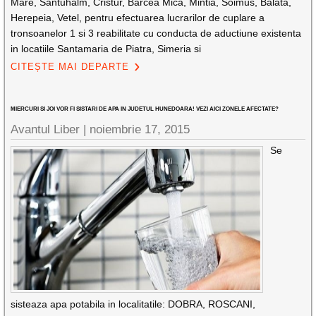
Mare, Santuhalm, Cristur, Barcea Mica, Mintia, Soimus, Balata,
Herepeia, Vetel, pentru efectuarea lucrarilor de cuplare a
tronsoanelor 1 si 3 reabilitate cu conducta de aductiune existenta
in locatiile Santamaria de Piatra, Simeria si
CITEȘTE MAI DEPARTE
MIERCURI SI JOI VOR FI SISTARI DE APA IN JUDETUL HUNEDOARA! VEZI AICI ZONELE AFECTATE?
Avantul Liber |
noiembrie 17, 2015
Se
sisteaza apa potabila in localitatile: DOBRA, ROSCANI,