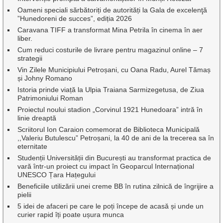
Oameni speciali sărbătoriți de autorități la Gala de excelenţă
”Hunedoreni de succes”, ediția 2026
Caravana TIFF a transformat Mina Petrila în cinema în aer
liber.
Cum reduci costurile de livrare pentru magazinul online – 7
strategii
Vin Zilele Municipiului Petroșani, cu Oana Radu, Aurel Tămaș
și Johny Romano
Istoria prinde viață la Ulpia Traiana Sarmizegetusa, de Ziua
Patrimoniului Roman
Proiectul noului stadion „Corvinul 1921 Hunedoara” intră în
linie dreaptă
Scriitorul Ion Caraion comemorat de Biblioteca Municipală
,,Valeriu Butulescu” Petroșani, la 40 de ani de la trecerea sa în
eternitate
Studenții Universității din București au transformat practica de
vară într-un proiect cu impact în Geoparcul Internațional
UNESCO Țara Hațegului
Beneficiile utilizării unei creme BB în rutina zilnică de îngrijire a
pielii
5 idei de afaceri pe care le poți începe de acasă și unde un
curier rapid îți poate ușura munca