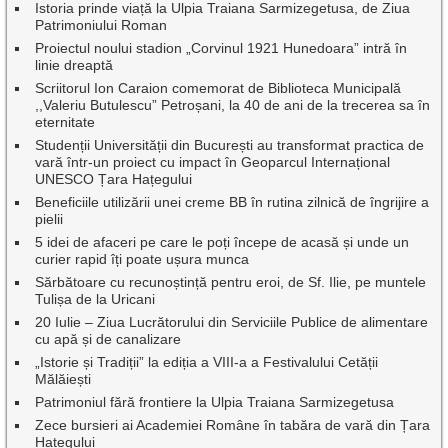
Istoria prinde viață la Ulpia Traiana Sarmizegetusa, de Ziua
Patrimoniului Roman
Proiectul noului stadion „Corvinul 1921 Hunedoara” intră în
linie dreaptă
Scriitorul Ion Caraion comemorat de Biblioteca Municipală
,,Valeriu Butulescu” Petroșani, la 40 de ani de la trecerea sa în
eternitate
Studenții Universității din București au transformat practica de
vară într-un proiect cu impact în Geoparcul Internațional
UNESCO Țara Hațegului
Beneficiile utilizării unei creme BB în rutina zilnică de îngrijire a
pielii
5 idei de afaceri pe care le poți începe de acasă și unde un
curier rapid îți poate ușura munca
Sărbătoare cu recunoștință pentru eroi, de Sf. Ilie, pe muntele
Tulișa de la Uricani
20 Iulie – Ziua Lucrătorului din Serviciile Publice de alimentare
cu apă și de canalizare
„Istorie și Tradiții” la ediția a VIII-a a Festivalului Cetății
Mălăiești
Patrimoniul fără frontiere la Ulpia Traiana Sarmizegetusa
Zece bursieri ai Academiei Române în tabăra de vară din Țara
Hațegului