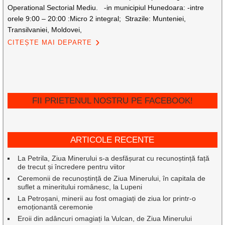
Operational Sectorial Mediu. -in municipiul Hunedoara: -intre
orele 9:00 – 20:00 :Micro 2 integral; Strazile: Munteniei,
Transilvaniei, Moldovei,
CITEȘTE MAI DEPARTE
FII PRIETENUL NOSTRU PE FACEBOOK!
ARTICOLE RECENTE
La Petrila, Ziua Minerului s-a desfășurat cu recunoștință față
de trecut și încredere pentru viitor
Ceremonii de recunoștință de Ziua Minerului, în capitala de
suflet a mineritului românesc, la Lupeni
La Petroșani, minerii au fost omagiați de ziua lor printr-o
emoționantă ceremonie
Eroii din adâncuri omagiați la Vulcan, de Ziua Minerului