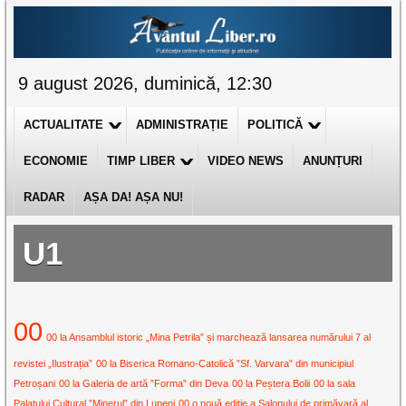
9 august 2026, duminică, 12:30
ACTUALITATE
ADMINISTRAȚIE
POLITICĂ
ECONOMIE
TIMP LIBER
VIDEO NEWS
ANUNȚURI
RADAR
AȘA DA! AȘA NU!
U1
00
00 la Ansamblul istoric „Mina Petrila” și marchează lansarea numărului 7 al
revistei „Ilustrația”
00 la Biserica Romano-Catolică ”Sf. Varvara” din municipiul
Petroșani
00 la Galeria de artă ”Forma” din Deva
00 la Peștera Bolii
00 la sala
Palatului Cultural ”Minerul” din Lupeni
00 o nouă ediție a Salonului de primăvară al