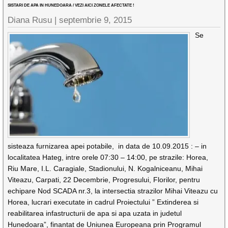
SISTARI DE APA IN HUNEDOARA / VEZI AICI ZONELE AFECTATE !
Diana Rusu
|
septembrie 9, 2015
Se
sisteaza furnizarea apei potabile, in data de 10.09.2015 : – in
localitatea Hateg, intre orele 07:30 – 14:00, pe strazile: Horea,
Riu Mare, I.L. Caragiale, Stadionului, N. Kogalniceanu, Mihai
Viteazu, Carpati, 22 Decembrie, Progresului, Florilor, pentru
echipare Nod SCADA nr.3, la intersectia strazilor Mihai Viteazu cu
Horea, lucrari executate in cadrul Proiectului ” Extinderea si
reabilitarea infastructurii de apa si apa uzata in judetul
Hunedoara”, finantat de Uniunea Europeana prin Programul