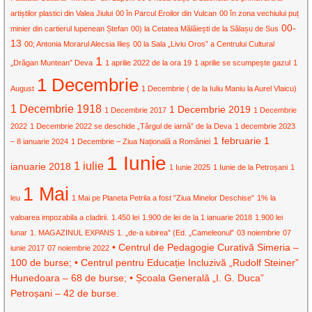
artiștilor plastici din Valea Jiului
00 în Parcul Eroilor din Vulcan
00 în zona vechiului puț
00-
minier din cartierul lupenean Ștefan
00) la Cetatea Mălăiești de la Sălașu de Sus
13
00; Antonia Morarul Alecsia Ilieș
00 la Sala „Liviu Oros” a Centrului Cultural
1
„Drăgan Muntean” Deva
1 aprilie 2022 de la ora 19
1 aprilie se scumpește gazul
1
1 Decembrie
August
1 Decembrie ( de la Iuliu Maniu la Aurel Vlaicu)
1 Decembrie 1918
1 Decembrie 2019
1 Decembrie 2017
1 Decembrie
2022
1 Decembrie 2022 se deschide „Târgul de iarnă” de la Deva
1 decembrie 2023
1 februarie
1
– 8 ianuarie 2024
1 Decembrie – Ziua Națională a României
1 Iunie
1 iulie
ianuarie 2018
1 Iunie 2025
1 Iunie de la Petroșani
1
1 Mai
leu
1 Mai pe Planeta Petrila a fost ”Ziua Minelor Deschise”
1% la
valoarea impozabila a cladirii.
1.450 lei
1.900 de lei de la 1 ianuarie 2018
1.900 lei
lunar
1. MAGAZINUL EXPANS
1. „de-a iubirea” (Ed. „Cameleonul”
03 noiembrie
07
• Centrul de Pedagogie Curativă Simeria –
iunie 2017
07 noiembrie 2022
100 de burse; • Centrul pentru Educație Incluzivă „Rudolf Steiner”
Hunedoara – 68 de burse; • Școala Generală „I. G. Duca”
Petroșani – 42 de burse.