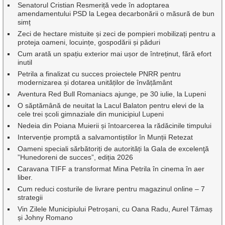
Senatorul Cristian Resmeriță vede în adoptarea
amendamentului PSD la Legea decarbonării o măsură de bun
simț
Zeci de hectare mistuite și zeci de pompieri mobilizați pentru a
proteja oameni, locuințe, gospodării și păduri
Cum arată un spațiu exterior mai ușor de întreținut, fără efort
inutil
Petrila a finalizat cu succes proiectele PNRR pentru
modernizarea și dotarea unităților de învățământ
Aventura Red Bull Romaniacs ajunge, pe 30 iulie, la Lupeni
O săptămână de neuitat la Lacul Balaton pentru elevi de la
cele trei școli gimnaziale din municipiul Lupeni
Nedeia din Poiana Muierii și întoarcerea la rădăcinile timpului
Intervenție promptă a salvamontiștilor în Munții Retezat
Oameni speciali sărbătoriți de autorități la Gala de excelenţă
”Hunedoreni de succes”, ediția 2026
Caravana TIFF a transformat Mina Petrila în cinema în aer
liber.
Cum reduci costurile de livrare pentru magazinul online – 7
strategii
Vin Zilele Municipiului Petroșani, cu Oana Radu, Aurel Tămaș
și Johny Romano