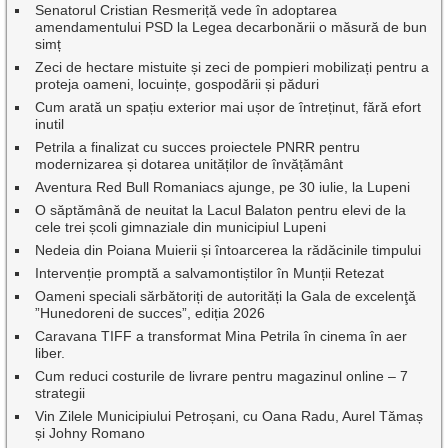
Senatorul Cristian Resmeriță vede în adoptarea
amendamentului PSD la Legea decarbonării o măsură de bun
simț
Zeci de hectare mistuite și zeci de pompieri mobilizați pentru a
proteja oameni, locuințe, gospodării și păduri
Cum arată un spațiu exterior mai ușor de întreținut, fără efort
inutil
Petrila a finalizat cu succes proiectele PNRR pentru
modernizarea și dotarea unităților de învățământ
Aventura Red Bull Romaniacs ajunge, pe 30 iulie, la Lupeni
O săptămână de neuitat la Lacul Balaton pentru elevi de la
cele trei școli gimnaziale din municipiul Lupeni
Nedeia din Poiana Muierii și întoarcerea la rădăcinile timpului
Intervenție promptă a salvamontiștilor în Munții Retezat
Oameni speciali sărbătoriți de autorități la Gala de excelenţă
”Hunedoreni de succes”, ediția 2026
Caravana TIFF a transformat Mina Petrila în cinema în aer
liber.
Cum reduci costurile de livrare pentru magazinul online – 7
strategii
Vin Zilele Municipiului Petroșani, cu Oana Radu, Aurel Tămaș
și Johny Romano