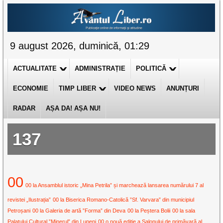
9 august 2026, duminică, 01:29
ACTUALITATE
ADMINISTRAȚIE
POLITICĂ
ECONOMIE
TIMP LIBER
VIDEO NEWS
ANUNȚURI
RADAR
AȘA DA! AȘA NU!
137
00
00 la Ansamblul istoric „Mina Petrila” și marchează lansarea numărului 7 al
revistei „Ilustrația”
00 la Biserica Romano-Catolică ”Sf. Varvara” din municipiul
Petroșani
00 la Galeria de artă ”Forma” din Deva
00 la Peștera Bolii
00 la sala
Palatului Cultural ”Minerul” din Lupeni
00 o nouă ediție a Salonului de primăvară al