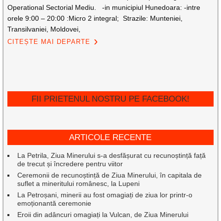
Operational Sectorial Mediu. -in municipiul Hunedoara: -intre
orele 9:00 – 20:00 :Micro 2 integral; Strazile: Munteniei,
Transilvaniei, Moldovei,
CITEȘTE MAI DEPARTE
FII PRIETENUL NOSTRU PE FACEBOOK!
ARTICOLE RECENTE
La Petrila, Ziua Minerului s-a desfășurat cu recunoștință față
de trecut și încredere pentru viitor
Ceremonii de recunoștință de Ziua Minerului, în capitala de
suflet a mineritului românesc, la Lupeni
La Petroșani, minerii au fost omagiați de ziua lor printr-o
emoționantă ceremonie
Eroii din adâncuri omagiați la Vulcan, de Ziua Minerului