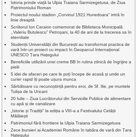
Istoria prinde viață la Ulpia Traiana Sarmizegetusa, de Ziua
Patrimoniului Roman
Proiectul noului stadion „Corvinul 1921 Hunedoara” intră în
linie dreaptă
Scriitorul Ion Caraion comemorat de Biblioteca Municipală
,,Valeriu Butulescu” Petroșani, la 40 de ani de la trecerea sa în
eternitate
Studenții Universității din București au transformat practica de
vară într-un proiect cu impact în Geoparcul Internațional
UNESCO Țara Hațegului
Beneficiile utilizării unei creme BB în rutina zilnică de îngrijire a
pielii
5 idei de afaceri pe care le poți începe de acasă și unde un
curier rapid îți poate ușura munca
Sărbătoare cu recunoștință pentru eroi, de Sf. Ilie, pe muntele
Tulișa de la Uricani
20 Iulie – Ziua Lucrătorului din Serviciile Publice de alimentare
cu apă și de canalizare
„Istorie și Tradiții” la ediția a VIII-a a Festivalului Cetății
Mălăiești
Patrimoniul fără frontiere la Ulpia Traiana Sarmizegetusa
Zece bursieri ai Academiei Române în tabăra de vară din Țara
Hațegului