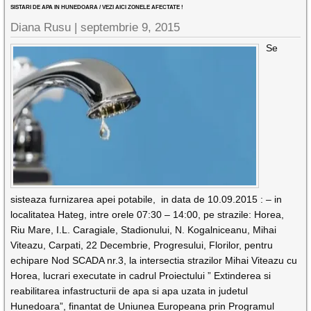
SISTARI DE APA IN HUNEDOARA / VEZI AICI ZONELE AFECTATE !
Diana Rusu
|
septembrie 9, 2015
Se
sisteaza furnizarea apei potabile, in data de 10.09.2015 : – in
localitatea Hateg, intre orele 07:30 – 14:00, pe strazile: Horea,
Riu Mare, I.L. Caragiale, Stadionului, N. Kogalniceanu, Mihai
Viteazu, Carpati, 22 Decembrie, Progresului, Florilor, pentru
echipare Nod SCADA nr.3, la intersectia strazilor Mihai Viteazu cu
Horea, lucrari executate in cadrul Proiectului ” Extinderea si
reabilitarea infastructurii de apa si apa uzata in judetul
Hunedoara”, finantat de Uniunea Europeana prin Programul