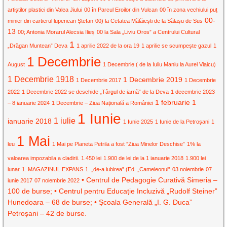
artiștilor plastici din Valea Jiului
00 în Parcul Eroilor din Vulcan
00 în zona vechiului puț
00-
minier din cartierul lupenean Ștefan
00) la Cetatea Mălăiești de la Sălașu de Sus
13
00; Antonia Morarul Alecsia Ilieș
00 la Sala „Liviu Oros” a Centrului Cultural
1
„Drăgan Muntean” Deva
1 aprilie 2022 de la ora 19
1 aprilie se scumpește gazul
1
1 Decembrie
August
1 Decembrie ( de la Iuliu Maniu la Aurel Vlaicu)
1 Decembrie 1918
1 Decembrie 2019
1 Decembrie 2017
1 Decembrie
2022
1 Decembrie 2022 se deschide „Târgul de iarnă” de la Deva
1 decembrie 2023
1 februarie
1
– 8 ianuarie 2024
1 Decembrie – Ziua Națională a României
1 Iunie
1 iulie
ianuarie 2018
1 Iunie 2025
1 Iunie de la Petroșani
1
1 Mai
leu
1 Mai pe Planeta Petrila a fost ”Ziua Minelor Deschise”
1% la
valoarea impozabila a cladirii.
1.450 lei
1.900 de lei de la 1 ianuarie 2018
1.900 lei
lunar
1. MAGAZINUL EXPANS
1. „de-a iubirea” (Ed. „Cameleonul”
03 noiembrie
07
• Centrul de Pedagogie Curativă Simeria –
iunie 2017
07 noiembrie 2022
100 de burse; • Centrul pentru Educație Incluzivă „Rudolf Steiner”
Hunedoara – 68 de burse; • Școala Generală „I. G. Duca”
Petroșani – 42 de burse.