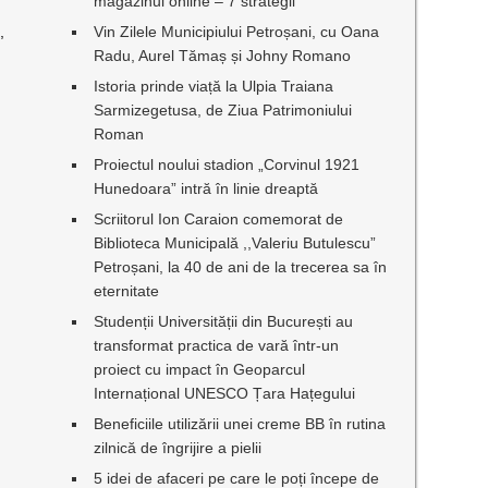
magazinul online – 7 strategii
,
Vin Zilele Municipiului Petroșani, cu Oana
Radu, Aurel Tămaș și Johny Romano
Istoria prinde viață la Ulpia Traiana
Sarmizegetusa, de Ziua Patrimoniului
Roman
Proiectul noului stadion „Corvinul 1921
Hunedoara” intră în linie dreaptă
Scriitorul Ion Caraion comemorat de
Biblioteca Municipală ,,Valeriu Butulescu”
Petroșani, la 40 de ani de la trecerea sa în
eternitate
Studenții Universității din București au
transformat practica de vară într-un
proiect cu impact în Geoparcul
Internațional UNESCO Țara Hațegului
Beneficiile utilizării unei creme BB în rutina
zilnică de îngrijire a pielii
5 idei de afaceri pe care le poți începe de