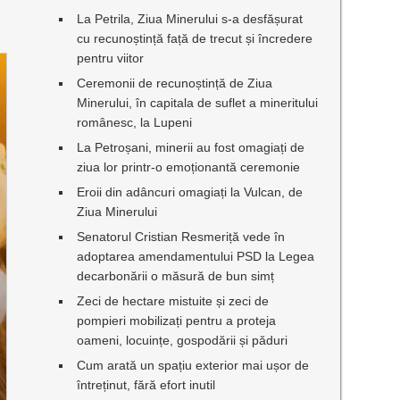
La Petrila, Ziua Minerului s-a desfășurat
cu recunoștință față de trecut și încredere
pentru viitor
Ceremonii de recunoștință de Ziua
Minerului, în capitala de suflet a mineritului
românesc, la Lupeni
La Petroșani, minerii au fost omagiați de
ziua lor printr-o emoționantă ceremonie
Eroii din adâncuri omagiați la Vulcan, de
Ziua Minerului
Senatorul Cristian Resmeriță vede în
adoptarea amendamentului PSD la Legea
decarbonării o măsură de bun simț
Zeci de hectare mistuite și zeci de
pompieri mobilizați pentru a proteja
oameni, locuințe, gospodării și păduri
Cum arată un spațiu exterior mai ușor de
întreținut, fără efort inutil