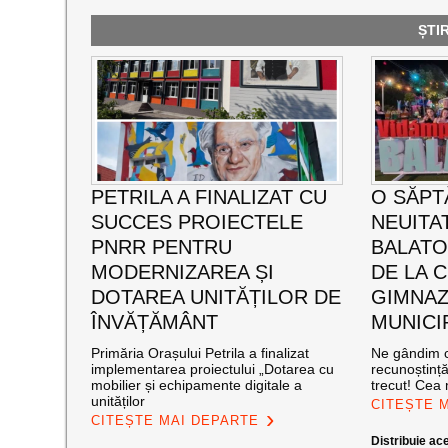
ȘTI
PETRILA A FINALIZAT CU
O SĂPT
SUCCES PROIECTELE
NEUITA
PNRR PENTRU
BALATO
MODERNIZAREA ȘI
DE LA C
DOTAREA UNITĂȚILOR DE
GIMNAZ
ÎNVĂȚĂMÂNT
MUNICI
Primăria Orașului Petrila a finalizat
Ne gândim c
implementarea proiectului „Dotarea cu
recunoștinț
mobilier și echipamente digitale a
trecut! Cea
unităților
CITEȘTE 
CITEȘTE MAI DEPARTE
Distribuie ace