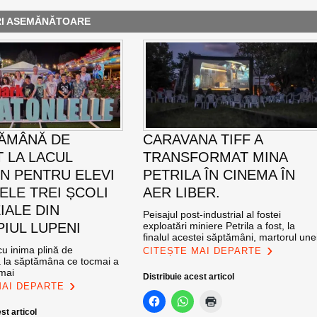
RI ASEMĂNĂTOARE
ĂMÂNĂ DE
CARAVANA TIFF A
T LA LACUL
TRANSFORMAT MINA
N PENTRU ELEVI
PETRILA ÎN CINEMA ÎN
ELE TREI ȘCOLI
AER LIBER.
IALE DIN
Peisajul post-industrial al fostei
PIUL LUPENI
exploatări miniere Petrila a fost, la
finalul acestei săptămâni, martorul une
u inima plină de
CITEȘTE MAI DEPARTE
ă la săptămâna ce tocmai a
 mai
Distribuie acest articol
MAI DEPARTE
st articol