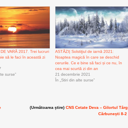
DE VARĂ 2017. Trei lucruri
ASTĂZI| Solstiţiul de iarnă 2021:
ie să le faci în această zi
Noaptea magică în care se deschid
cerurile. Ce e bine să faci și ce nu, în
7
cea mai scurtă zi din an
alte surse”
21 decembrie 2021
În „Stiri din alte surse”
e
(Următoarea știre)
CNS Cetate Deva – Gilortul Târ
Cărbunești 8-2