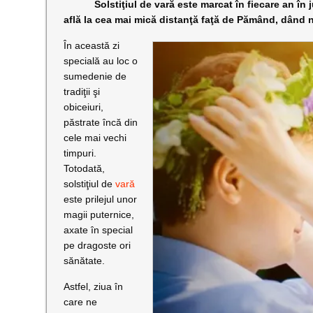
Solstiţiul de vară este marcat în fiecare an în jur
află la cea mai mică distanţă faţă de Pămând, dând na
În această zi
specială au loc o
sumedenie de
tradiţii şi
obiceiuri,
păstrate încă din
cele mai vechi
timpuri.
Totodată,
solstiţiul de
vară
este prilejul unor
magii puternice,
axate în special
pe dragoste ori
sănătate.
Astfel, ziua în
care ne