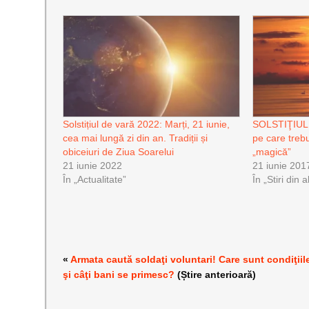
Solstițiul de vară 2022: Marți, 21 iunie,
SOLSTIŢIUL 
cea mai lungă zi din an. Tradiții și
pe care trebu
obiceiuri de Ziua Soarelui
„magică”
21 iunie 2022
21 iunie 201
În „Actualitate”
În „Stiri din 
«
Armata caută soldaţi voluntari! Care sunt condiţiil
şi câţi bani se primesc?
(Știre anterioară)