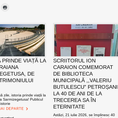
 PRINDE VIAȚĂ LA
SCRIITORUL ION
TRAIANA
CARAION COMEMORAT
EGETUSA, DE
DE BIBLIOTECA
ATRIMONIULUI
MUNICIPALĂ ,,VALERIU
BUTULESCU” PETROȘANI
LA 40 DE ANI DE LA
 zile, istoria prinde viață la
na Sarmizegetusa! Publicul
TRECEREA SA ÎN
istorie
ETERNITATE
MAI DEPARTE
Astăzi, 21 iulie 2026, se împlinesc 40