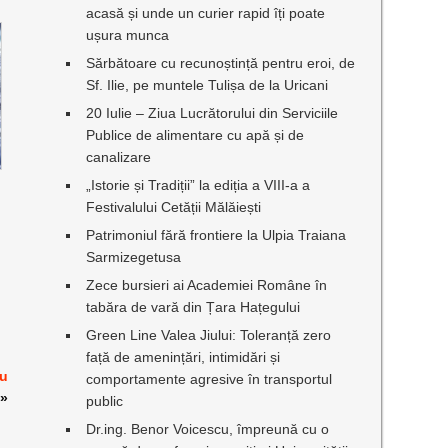
acasă și unde un curier rapid îți poate
ușura munca
Sărbătoare cu recunoștință pentru eroi, de
Sf. Ilie, pe muntele Tulișa de la Uricani
20 Iulie – Ziua Lucrătorului din Serviciile
Publice de alimentare cu apă și de
canalizare
„Istorie și Tradiții” la ediția a VIII-a a
Festivalului Cetății Mălăiești
Patrimoniul fără frontiere la Ulpia Traiana
Sarmizegetusa
Zece bursieri ai Academiei Române în
tabăra de vară din Țara Hațegului
Green Line Valea Jiului: Toleranță zero
față de amenințări, intimidări și
gu
comportamente agresive în transportul
»
public
Dr.ing. Benor Voicescu, împreună cu o