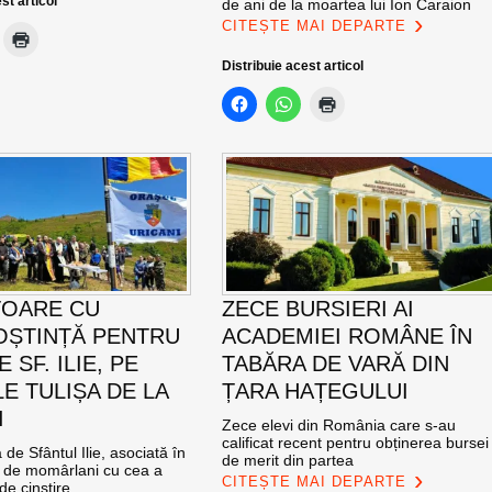
st articol
de ani de la moartea lui Ion Caraion
CITEȘTE MAI DEPARTE
Distribuie acest articol
TOARE CU
ZECE BURSIERI AI
ȘTINȚĂ PENTRU
ACADEMIEI ROMÂNE ÎN
E SF. ILIE, PE
TABĂRA DE VARĂ DIN
E TULIȘA DE LA
ȚARA HAȚEGULUI
I
Zece elevi din România care s-au
calificat recent pentru obținerea bursei
de Sfântul Ilie, asociată în
de merit din partea
e de momârlani cu cea a
CITEȘTE MAI DEPARTE
de cinstire