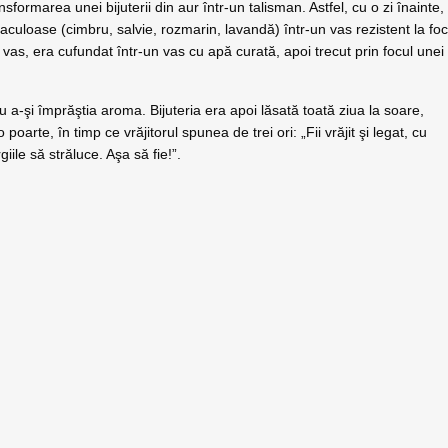
sformarea unei bijuterii din aur într-un talisman. Astfel, cu o zi înainte,
iraculoase (cimbru, salvie, rozmarin, lavandă) într-un vas rezistent la foc
n vas, era cufundat într-un vas cu apă curată, apoi trecut prin focul unei
ru a-şi împrăştia aroma. Bijuteria era apoi lăsată toată ziua la soare,
arte, în timp ce vrăjitorul spunea de trei ori: „Fii vrăjit şi legat, cu
iile să străluce. Aşa să fie!”.