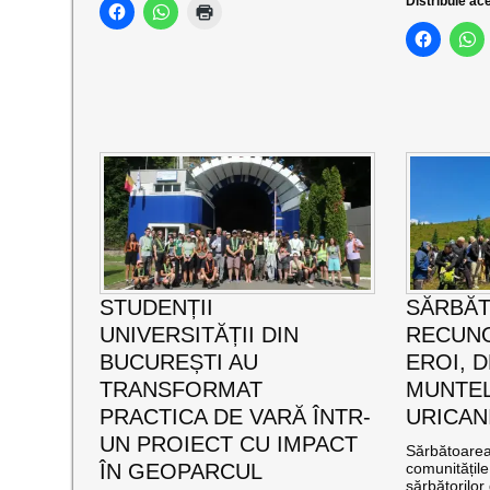
Distribuie ace
STUDENȚII
SĂRBĂ
UNIVERSITĂȚII DIN
RECUNO
BUCUREȘTI AU
EROI, D
TRANSFORMAT
MUNTEL
PRACTICA DE VARĂ ÎNTR-
URICAN
UN PROIECT CU IMPACT
Sărbătoarea 
ÎN GEOPARCUL
comunitățil
sărbătorilor 