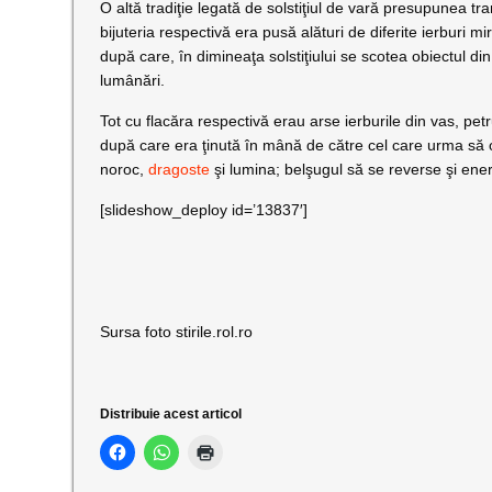
O altă tradiţie legată de solstiţiul de vară presupunea tran
bijuteria respectivă era pusă alături de diferite ierburi m
după care, în dimineaţa solstiţiului se scotea obiectul di
lumânări.
Tot cu flacăra respectivă erau arse ierburile din vas, pet
după care era ţinută în mână de către cel care urma să o po
noroc,
dragoste
şi lumina; belşugul să se reverse şi energ
[slideshow_deploy id=’13837′]
Sursa foto stirile.rol.ro
Distribuie acest articol