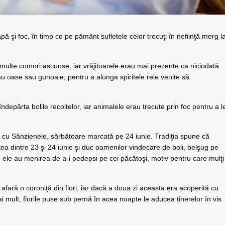
ă şi foc, în timp ce pe pământ sufletele celor trecuţi în nefiinţă merg l
multe comori ascunse, iar vrăjitoarele erau mai prezente ca niciodată.
cau oase sau gunoaie, pentru a alunga spiritele rele venite să
epărta bolile recoltelor, iar animalele erau trecute prin foc pentru a l
ură cu Sânzienele, sărbătoare marcată pe 24 iunie. Tradiţia spune că
ea dintre 23 şi 24 iunie şi duc oamenilor vindecare de boli, belşug pe
ă, ele au menirea de a-i pedepsi pe cei păcătoşi, motiv pentru care mulţi
fară o coroniţă din flori, iar dacă a doua zi aceasta era acoperită cu
 mult, florile puse sub pernă în acea noapte le aducea tinerelor în vis