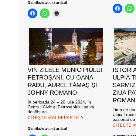
Distribuie acest articol
VIN ZILELE MUNICIPIULUI
ISTORIA
PETROȘANI, CU OANA
ULPIA 
RADU, AUREL TĂMAȘ ȘI
SARMIZ
JOHNY ROMANO
ZIUA P
ROMAN
În perioada 24 – 26 iulie 2024, în
Centrul Civic al Petroșaniului se va
Timp de două
desfășura
Ulpia Traia
CITEȘTE MAI DEPARTE
pasionat de 
CITEȘTE 
Distribuie acest articol