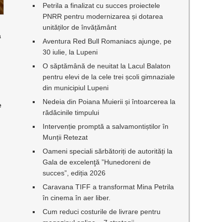
Petrila a finalizat cu succes proiectele
PNRR pentru modernizarea și dotarea
unităților de învățământ
a
Aventura Red Bull Romaniacs ajunge, pe
30 iulie, la Lupeni
O săptămână de neuitat la Lacul Balaton
pentru elevi de la cele trei școli gimnaziale
din municipiul Lupeni
Nedeia din Poiana Muierii și întoarcerea la
e
rădăcinile timpului
Intervenție promptă a salvamontiștilor în
Munții Retezat
Oameni speciali sărbătoriți de autorități la
Gala de excelenţă ”Hunedoreni de
succes”, ediția 2026
Caravana TIFF a transformat Mina Petrila
în cinema în aer liber.
Cum reduci costurile de livrare pentru