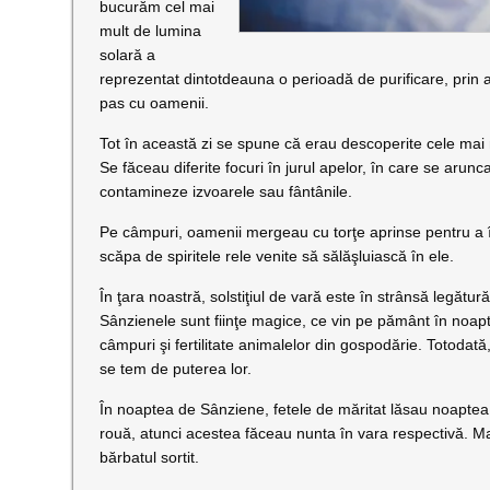
bucurăm cel mai
mult de lumina
solară a
reprezentat dintotdeauna o perioadă de purificare, prin ap
pas cu oamenii.
Tot în această zi se spune că erau descoperite cele mai 
Se făceau diferite focuri în jurul apelor, în care se arun
contamineze izvoarele sau fântânile.
Pe câmpuri, oamenii mergeau cu torţe aprinse pentru a înd
scăpa de spiritele rele venite să sălăşluiască în ele.
În ţara noastră, solstiţiul de vară este în strânsă legăt
Sânzienele sunt fiinţe magice, ce vin pe pământ în noapt
câmpuri şi fertilitate animalelor din gospodărie. Totodat
se tem de puterea lor.
În noaptea de Sânziene, fetele de măritat lăsau noaptea a
rouă, atunci acestea făceau nunta în vara respectivă. Mai
bărbatul sortit.