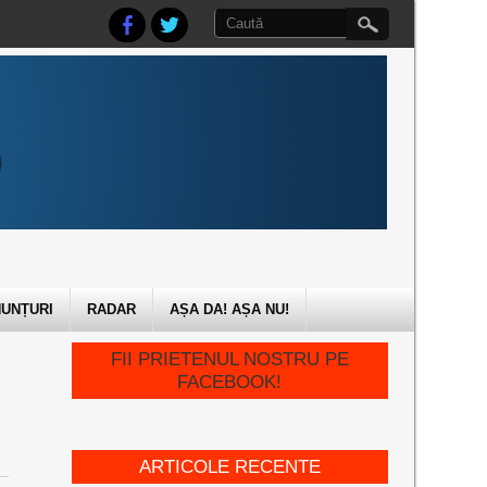
UNȚURI
RADAR
AȘA DA! AȘA NU!
FII PRIETENUL NOSTRU PE
FACEBOOK!
ARTICOLE RECENTE